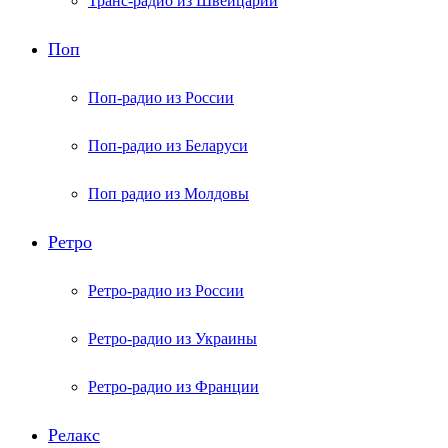
Транс-радио из Швейцарии
Поп
Поп-радио из России
Поп-радио из Беларуси
Поп радио из Молдовы
Ретро
Ретро-радио из России
Ретро-радио из Украины
Ретро-радио из Франции
Релакс