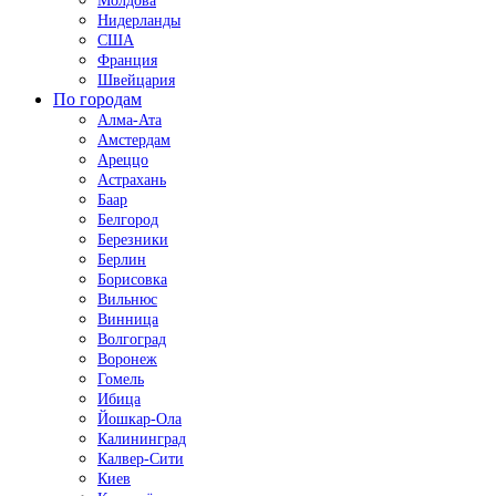
Молдова
Нидерланды
США
Франция
Швейцария
По городам
Алма-Ата
Амстердам
Ареццо
Астрахань
Баар
Белгород
Березники
Берлин
Борисовка
Вильнюс
Винница
Волгоград
Воронеж
Гомель
Ибица
Йошкар-Ола
Калининград
Калвер-Сити
Киев