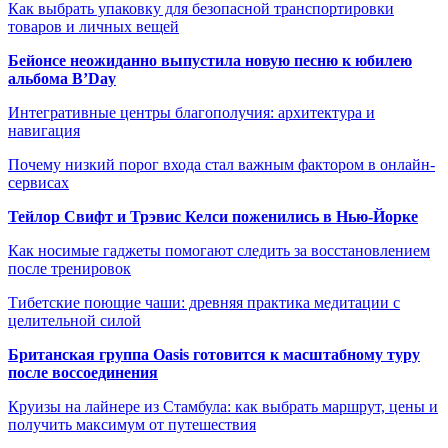
Как выбрать упаковку для безопасной транспортировки
товаров и личных вещей
Бейонсе неожиданно выпустила новую песню к юбилею
альбома B’Day
Интегративные центры благополучия: архитектура и
навигация
Почему низкий порог входа стал важным фактором в онлайн-
сервисах
Тейлор Свифт и Трэвис Келси поженились в Нью-Йорке
Как носимые гаджеты помогают следить за восстановлением
после тренировок
Тибетские поющие чаши: древняя практика медитации с
целительной силой
Британская группа Oasis готовится к масштабному туру
после воссоединения
Круизы на лайнере из Стамбула: как выбрать маршрут, цены и
получить максимум от путешествия