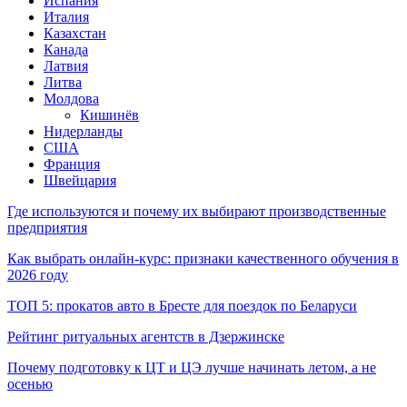
Испания
Италия
Казахстан
Канада
Латвия
Литва
Молдова
Кишинёв
Нидерланды
США
Франция
Швейцария
Где используются и почему их выбирают производственные
предприятия
Как выбрать онлайн-курс: признаки качественного обучения в
2026 году
ТОП 5: прокатов авто в Бресте для поездок по Беларуси
Рейтинг ритуальных агентств в Дзержинске
Почему подготовку к ЦТ и ЦЭ лучше начинать летом, а не
осенью