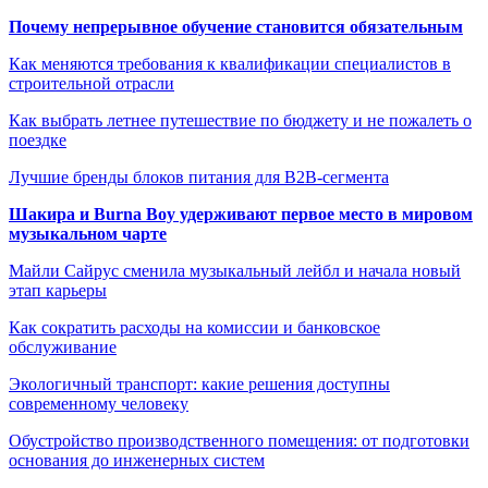
Почему непрерывное обучение становится обязательным
Как меняются требования к квалификации специалистов в
строительной отрасли
Как выбрать летнее путешествие по бюджету и не пожалеть о
поездке
Лучшие бренды блоков питания для B2B-сегмента
Шакира и Burna Boy удерживают первое место в мировом
музыкальном чарте
Майли Сайрус сменила музыкальный лейбл и начала новый
этап карьеры
Как сократить расходы на комиссии и банковское
обслуживание
Экологичный транспорт: какие решения доступны
современному человеку
Обустройство производственного помещения: от подготовки
основания до инженерных систем