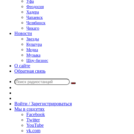
Уфа
Феодосия
Хадера
Чапаевск
Челябинск
Чикаго
Новости
Звезды
Культура
Медиа
Музыка
Шоу-бизнес
О сайте
Обратная связь
Поиск
Switch
радиостанций
skin
Sidebar
Случайное
радио
Войти / Зарегистрироваться
Мы в соцсетях
Facebook
Twitter
YouTube
vk.com