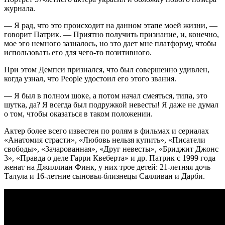
журнала.
— Я рад, что это происходит на данном этапе моей жизни, —
говорит Патрик. — Приятно получить признание, и, конечно,
мое эго немного зазналось, но это дает мне платформу, чтобы
использовать его для чего-то позитивного.
При этом Демпси признался, что был совершенно удивлен,
когда узнал, что People удостоил его этого звания.
— Я был в полном шоке, а потом начал смеяться, типа, это
шутка, да? Я всегда был подружкой невесты! Я даже не думал
о том, чтобы оказаться в таком положении.
Актер более всего известен по ролям в фильмах и сериалах
«Анатомия страсти», «Любовь нельзя купить», «Писатели
свободы», «Зачарованная», «Друг невесты», «Бриджит Джонс
3», «Правда о деле Гарри Квеберта» и др. Патрик с 1999 года
женат на Джиллиан Финк, у них трое детей: 21-летняя дочь
Талула и 16-летние сыновья-близнецы Салливан и Дарби.