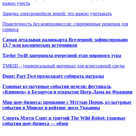
важно учесть
Зарядка электромобиля зимой: что важно учитывать
Практичность без компромиссов: современные решения для
сервиса
Самая детальная радиокарта Вселенной: зафиксировано
13,7 млн космических источников
Taylor Swift завершила очередной этап мирового тура
ТМКЩ – универсальный материал для агрессивной среды
Dune: Part Two продолжает собирать награды
Главные культурные события недели: фестиваль
«Киновек» в Беларуси и открытие Нотр-Дама во Франции
Мир шоу-бизнеса: прощание с Мэттью Перри, культурные
события в Минске и рейтинг звезд Украины
Смерть Мэгги Смит и триумф The Wild Robot: главные
события шоу-бизнеса — обзор
Популярные радиостанции