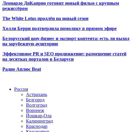
Леонардо ДиКаприо готовит новый фильм с крупным
режиссёром
The White Lotus продлён на новый сезон
Холли Берри подтвердила помолвк
у в прямом эфире
Белорусский шоу-бизнес и экспорт контента: есть ли выход
на зарубежную аудиторию
Эффективное PR и SEO продвижение:
размещение статей
на десятках порталов в Беларуси
Радио Аплюс Beat
Радио по странам
Россия
Астрахань
Белгород
Волгоград
Воронеж
Йошкар-Ола
Калининград
Краснодар
Красноярск