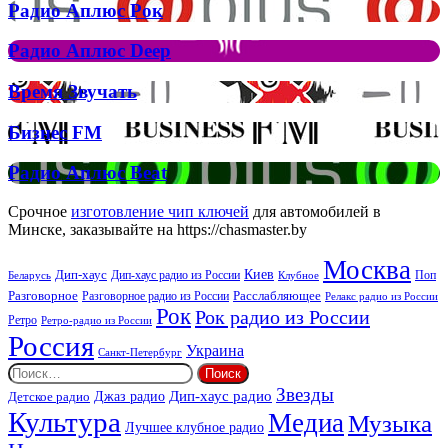
Радио
Радио Аплюс Рок
трек
Аплюс
Елтона
Рок
Джона
Радио
Радио Аплюс Deep
та
Аплюс
Брітні
Deep
Время
Время Звучать
Спірс
Звучать
Бизнес
Бизнес FM
FM
Радио
Радио Аплюс Beat
Аплюс
Beat
Срочное
изготовление чип ключей
для автомобилей в
Минске, заказывайте на https://chasmaster.by
Москва
Киев
Дип-хаус
Дип-хаус радио из России
Клубное
Поп
Беларусь
Разговорное
Расслабляющее
Разговорное радио из России
Релакс радио из России
Рок
Рок радио из России
Ретро
Ретро-радио из России
Россия
Украина
Санкт-Петербург
Найти:
Звезды
Дип-хаус радио
Джаз радио
Детское радио
Культура
Медиа
Музыка
Лучшее клубное радио