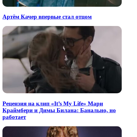
Артём Качер впервые стал отцом
Рецензия на клип «It’s My Life» Мари
Краймбери и Димы Билана: Банально, но
работает