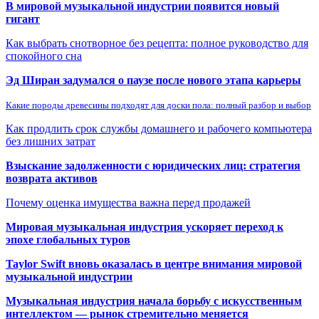
В мировой музыкальной индустрии появится новый
гигант
Как выбрать снотворное без рецепта: полное руководство для
спокойного сна
Эд Ширан задумался о паузе после нового этапа карьеры
Какие породы древесины подходят для доски пола: полный разбор и выбор
Как продлить срок службы домашнего и рабочего компьютера
без лишних затрат
Взыскание задолженности с юридических лиц: стратегия
возврата активов
Почему оценка имущества важна перед продажей
Мировая музыкальная индустрия ускоряет переход к
эпохе глобальных туров
Taylor Swift вновь оказалась в центре внимания мировой
музыкальной индустрии
Музыкальная индустрия начала борьбу с искусственным
интеллектом — рынок стремительно меняется