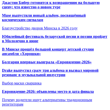
Джастин Бибер готовится к возвращению на большую
сцену: что известно о новом туре
Muse выпустили новый альбом, посвящённый
космическим сигналам
Благоустройство дворов Минска в 2026 году
Юбилейный фестиваль беларуской песни и поэзии пройдет
в Молодечно в июне
В Минске прошёл большой концерт детской студии
ансамбля «Хорошки»
Болгария впервые выиграла «Евровидение-2026»
Drake выпустил сразу три альбома и вызвал мировой
резонанс в музыкальной индустрии
Выбор маски сварщика
Евровидение-2026: объявлены место и дата финала
Почему родители ищут альтернативы традиционным
репетиторам