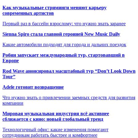
Как музыкальные стриминги меняют карьеру
современных артистов
Первый раз в бассейн взрослому: что нужно знать заранее
Sienna Spiro стала главной героиней New Music Daily
Какие автомобили подходят для города и дальних поездок
Робин запускает международный тур, стартовавший в
Европе
Rod Wave анонсировал масштабный тур “Don’t Look Down
Tour”
Adele готовит возвращение
Что нужно знать о привлечении заемных средств для развития
компании
Мировая музыкальная индустрия всё активнее
сближается с кино: новый глобальный тренд
Технологичный офис: какие изменения помогают
сотрудникам работать быстрее и комфортнее