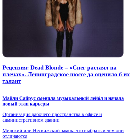
Рецензия: Dead Blonde – «Снег растаял на
плечах». Ленинградское шоссе да оценило б их
талант
Майли Сайрус сменила музыкальный лейбл и начала
новый этап карьеры
Организация рабочего пространства в офисе и
административном здании
Мирский или Несвижский замок: что выбрать и чем они
отличаются