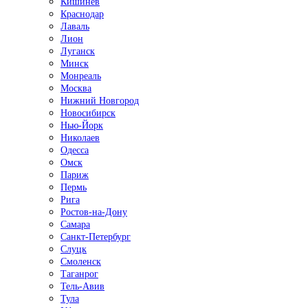
Кишинёв
Краснодар
Лаваль
Лион
Луганск
Минск
Монреаль
Москва
Нижний Новгород
Новосибирск
Нью-Йорк
Николаев
Одесса
Омск
Париж
Пермь
Рига
Ростов-на-Дону
Самара
Санкт-Петербург
Слуцк
Смоленск
Таганрог
Тель-Авив
Тула