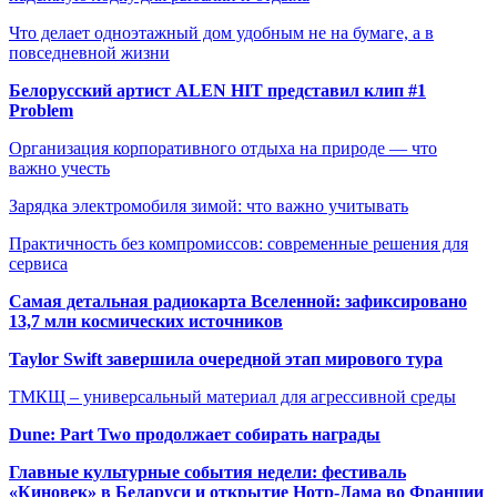
Что делает одноэтажный дом удобным не на бумаге, а в
повседневной жизни
Белорусский артист ALEN HIT представил клип #1
Problem
Организация корпоративного отдыха на природе — что
важно учесть
Зарядка электромобиля зимой: что важно учитывать
Практичность без компромиссов: современные решения для
сервиса
Самая детальная радиокарта Вселенной: зафиксировано
13,7 млн космических источников
Taylor Swift завершила очередной этап мирового тура
ТМКЩ – универсальный материал для агрессивной среды
Dune: Part Two продолжает собирать награды
Главные культурные события недели: фестиваль
«Киновек» в Беларуси и открытие Нотр-Дама во Франции