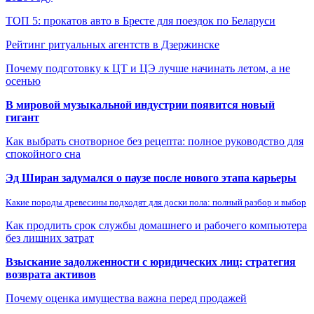
ТОП 5: прокатов авто в Бресте для поездок по Беларуси
Рейтинг ритуальных агентств в Дзержинске
Почему подготовку к ЦТ и ЦЭ лучше начинать летом, а не
осенью
В мировой музыкальной индустрии появится новый
гигант
Как выбрать снотворное без рецепта: полное руководство для
спокойного сна
Эд Ширан задумался о паузе после нового этапа карьеры
Какие породы древесины подходят для доски пола: полный разбор и выбор
Как продлить срок службы домашнего и рабочего компьютера
без лишних затрат
Взыскание задолженности с юридических лиц: стратегия
возврата активов
Почему оценка имущества важна перед продажей