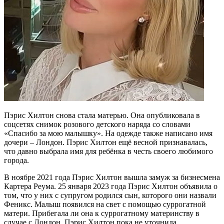
Пэрис Хилтон снова стала матерью. Она опубликовала в
соцсетях снимок розового детского наряда со словами
«Спасибо за мою малышку». На одежде также написано имя
дочери – Лондон. Пэрис Хилтон ещё весной признавалась,
что давно выбрала имя для ребёнка в честь своего любимого
города.
В ноябре 2021 года Пэрис Хилтон вышла замуж за бизнесмена
Картера Реума. 25 января 2023 года Пэрис Хилтон объявила о
том, что у них с супругом родился сын, которого они назвали
Феникс. Малыш появился на свет с помощью суррогатной
матери. Прибегала ли она к суррогатному материнству в
случае с Лондон, Пэрис Хилтон пока не уточнила.