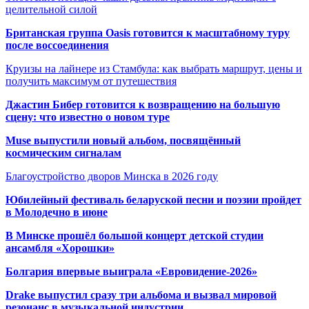
целительной силой
Британская группа Oasis готовится к масштабному туру
после воссоединения
Круизы на лайнере из Стамбула: как выбрать маршрут, цены и
получить максимум от путешествия
Джастин Бибер готовится к возвращению на большую
сцену: что известно о новом туре
Muse выпустили новый альбом, посвящённый
космическим сигналам
Благоустройство дворов Минска в 2026 году
Юбилейный фестиваль беларуской песни и поэзии пройдет
в Молодечно в июне
В Минске прошёл большой концерт детской студии
ансамбля «Хорошки»
Болгария впервые выиграла «Евровидение-2026»
Drake выпустил сразу три альбома и вызвал мировой
резонанс в музыкальной индустрии