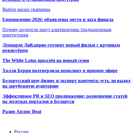
Выбор маски сварщика
Евровидение-2026: объявлены место и дата финала
Почему родители ищут альтернативы традиционным
репетиторам
Леонардо ДиКаприо готовит новый фильм с крупным
режиссёром
The White Lotus продлён на новый сезон
Холли Берри подтвердила помолвк
у в прямом эфире
Белорусский шоу-бизнес и экспорт контента: есть ли выход
на зарубежную аудиторию
Эффективное PR и SEO продвижение:
размещение статей
на десятках порталов в Беларуси
Радио Аплюс Beat
Радио по странам
Россия