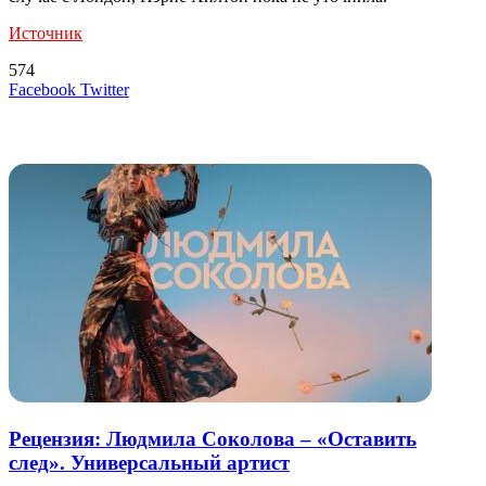
Источник
574
LinkedIn
Tumblr
Reddit
Вконтакте
Одноклассники
Skype
Messenger
Messenger
WhatsApp
Telegram
Viber
Line
Поделиться
Печатать
Facebook
Twitter
через
электронную
Похожие радио
почту
Рецензия: Людмила Соколова – «Оставить
след». Универсальный артист