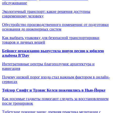
обслуживание
Экологичный транспорт: какие решения доступны
современному человеку
Обустройство производственного помещения: от подготовки
основания до инженерных систем
Как выбрать упаковку для безопасной транспортировки
товаров и личных вещей
Бейонсе неожиданно выпустила новую песню к юбилею
альбома B’Day
Интегративные центры благополучия: архитектура и
навигация
Почему низкий порог входа стал важным фактором в онлайн-
сервисах
Тейлор Свифт и Трэвис Келси поженились в Нью-Йорке
Как носимые гаджеты помогают следить за восстановлением
после тренировок
Тибетские поющие чаши: древняя практика медитации с