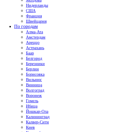
Молдова
Нидерланды
США
Франция
Швейцария
По городам
Алма-Ата
Амстердам
Ареццо
Астрахань
Баар
Белгород
Березники
Берлин
Борисовка
Вильнюс
Винница
Волгоград
Воронеж
Гомель
Ибица
Йошкар-Ола
Калининград
Калвер-Сити
Киев