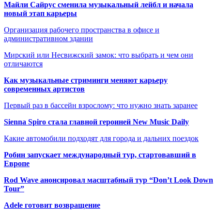
Майли Сайрус сменила музыкальный лейбл и начала
новый этап карьеры
Организация рабочего пространства в офисе и
административном здании
Мирский или Несвижский замок: что выбрать и чем они
отличаются
Как музыкальные стриминги меняют карьеру
современных артистов
Первый раз в бассейн взрослому: что нужно знать заранее
Sienna Spiro стала главной героиней New Music Daily
Какие автомобили подходят для города и дальних поездок
Робин запускает международный тур, стартовавший в
Европе
Rod Wave анонсировал масштабный тур “Don’t Look Down
Tour”
Adele готовит возвращение