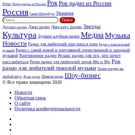
Рок
Рок радио из России
Ретро
Ретро-радио из России
Россия
Украина
Санкт-Петербург
Найти:
Звезды
Дип-хаус радио
Джаз радио
Детское радио
Культура
Медиа
Музыка
Лучшее клубное радио
Новости
Радио для любителей хип-хопа и рэпа
Радио с классической
Радио с самой новой и популярной отечественной и западной
музыкой
музыкой
Разговорное радио
Релакс радио для тех, кто хочет
Рок
расслабиться
Ретро радио для любителей хитов 80х и 90х
радио для любителей тяжелой музыки
Транс-радио на
Шоу-бизнес
любой вкус
Шансон радио
Фолк радио
© Все права защищены 2026
Новости
Обратная связь
О сайте
Политика конфиденциальности
Facebook
Twitter
YouTube
vk.com