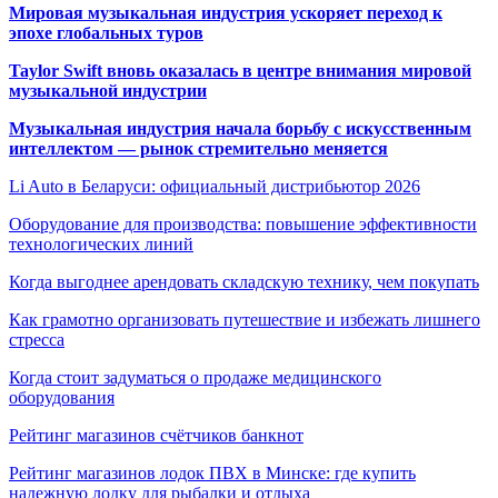
Мировая музыкальная индустрия ускоряет переход к
эпохе глобальных туров
Taylor Swift вновь оказалась в центре внимания мировой
музыкальной индустрии
Музыкальная индустрия начала борьбу с искусственным
интеллектом — рынок стремительно меняется
Li Auto в Беларуси: официальный дистрибьютор 2026
Оборудование для производства: повышение эффективности
технологических линий
Когда выгоднее арендовать складскую технику, чем покупать
Как грамотно организовать путешествие и избежать лишнего
стресса
Когда стоит задуматься о продаже медицинского
оборудования
Рейтинг магазинов счётчиков банкнот
Рейтинг магазинов лодок ПВХ в Минске: где купить
надежную лодку для рыбалки и отдыха