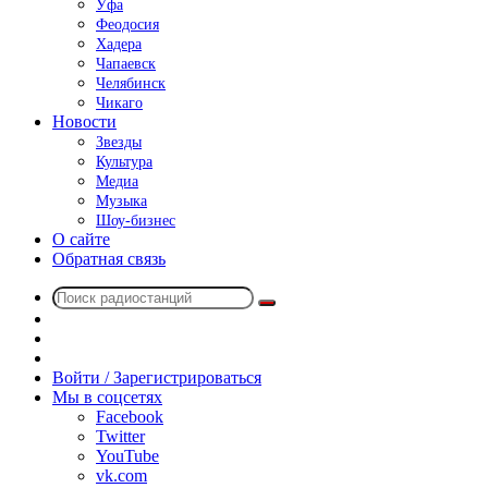
Уфа
Феодосия
Хадера
Чапаевск
Челябинск
Чикаго
Новости
Звезды
Культура
Медиа
Музыка
Шоу-бизнес
О сайте
Обратная связь
Поиск
Switch
радиостанций
skin
Sidebar
Случайное
радио
Войти / Зарегистрироваться
Мы в соцсетях
Facebook
Twitter
YouTube
vk.com