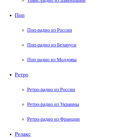
Транс-радио из Швейцарии
Поп
Поп-радио из России
Поп-радио из Беларуси
Поп радио из Молдовы
Ретро
Ретро-радио из России
Ретро-радио из Украины
Ретро-радио из Франции
Релакс