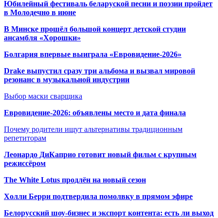
Юбилейный фестиваль беларуской песни и поэзии пройдет
в Молодечно в июне
В Минске прошёл большой концерт детской студии
ансамбля «Хорошки»
Болгария впервые выиграла «Евровидение-2026»
Drake выпустил сразу три альбома и вызвал мировой
резонанс в музыкальной индустрии
Выбор маски сварщика
Евровидение-2026: объявлены место и дата финала
Почему родители ищут альтернативы традиционным
репетиторам
Леонардо ДиКаприо готовит новый фильм с крупным
режиссёром
The White Lotus продлён на новый сезон
Холли Берри подтвердила помолвк
у в прямом эфире
Белорусский шоу-бизнес и экспорт контента: есть ли выход