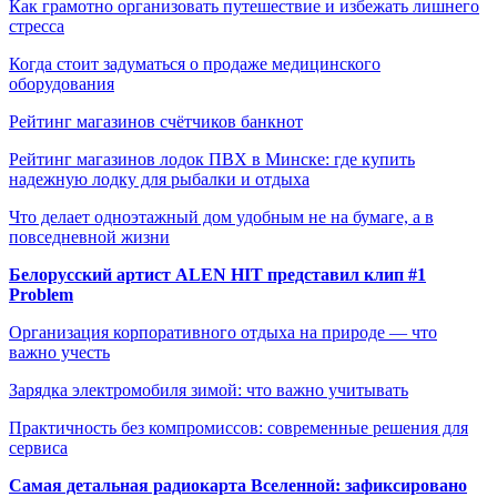
Как грамотно организовать путешествие и избежать лишнего
стресса
Когда стоит задуматься о продаже медицинского
оборудования
Рейтинг магазинов счётчиков банкнот
Рейтинг магазинов лодок ПВХ в Минске: где купить
надежную лодку для рыбалки и отдыха
Что делает одноэтажный дом удобным не на бумаге, а в
повседневной жизни
Белорусский артист ALEN HIT представил клип #1
Problem
Организация корпоративного отдыха на природе — что
важно учесть
Зарядка электромобиля зимой: что важно учитывать
Практичность без компромиссов: современные решения для
сервиса
Самая детальная радиокарта Вселенной: зафиксировано