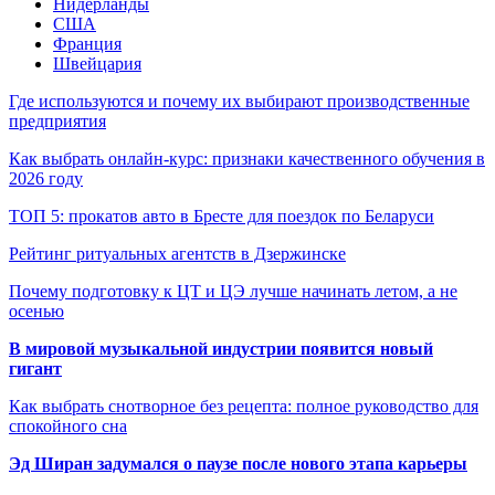
Нидерланды
США
Франция
Швейцария
Где используются и почему их выбирают производственные
предприятия
Как выбрать онлайн-курс: признаки качественного обучения в
2026 году
ТОП 5: прокатов авто в Бресте для поездок по Беларуси
Рейтинг ритуальных агентств в Дзержинске
Почему подготовку к ЦТ и ЦЭ лучше начинать летом, а не
осенью
В мировой музыкальной индустрии появится новый
гигант
Как выбрать снотворное без рецепта: полное руководство для
спокойного сна
Эд Ширан задумался о паузе после нового этапа карьеры