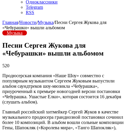
Одноклассники
Telegram
RSS
Главная
/
Новости
/
Музыка
/
Песни Сергея Жукова для
«Чебурашки» вышли альбомом
Музыка
Песни Сергея Жукова для
«Чебурашки» вышли альбомом
520
Продюсерская компания «Наше Шоу» совместно с
популярным музыкантом Сергеем Жуковым выпустили
альбом саундтреков шоу-мюзикла «Чебурашка»,
приуроченный к премьере новогодней версии постановки
«Чебурашка. Ушастые Елки», которая состоится 16 декабря
(слушать альбом).
Главный российский хитмейкер Сергей Жуков в качестве
музыкального продюсера грандиозной постановки сочинил
более 10 композиций. В альбом вошли сольные композиции
Гены, Шапокляк («Королева мира», «Танго Шапокляк»),