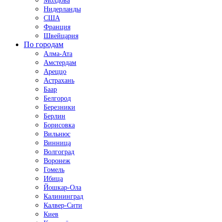
Молдова
Нидерланды
США
Франция
Швейцария
По городам
Алма-Ата
Амстердам
Ареццо
Астрахань
Баар
Белгород
Березники
Берлин
Борисовка
Вильнюс
Винница
Волгоград
Воронеж
Гомель
Ибица
Йошкар-Ола
Калининград
Калвер-Сити
Киев