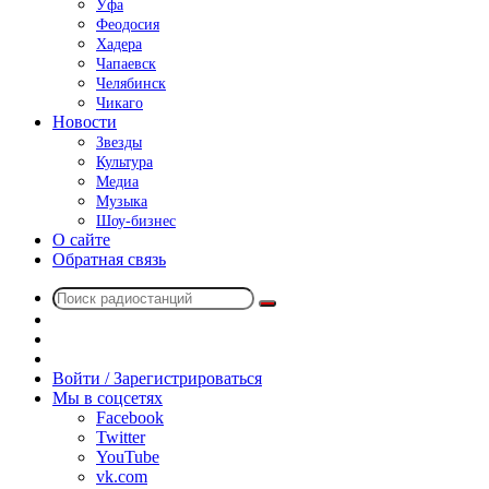
Уфа
Феодосия
Хадера
Чапаевск
Челябинск
Чикаго
Новости
Звезды
Культура
Медиа
Музыка
Шоу-бизнес
О сайте
Обратная связь
Поиск
Switch
радиостанций
skin
Sidebar
Случайное
радио
Войти / Зарегистрироваться
Мы в соцсетях
Facebook
Twitter
YouTube
vk.com