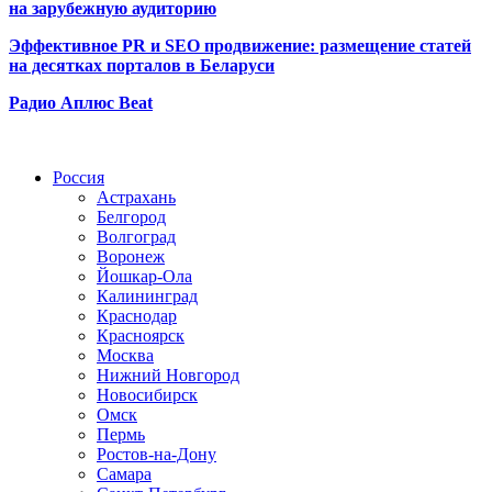
на зарубежную аудиторию
Эффективное PR и SEO продвижение:
размещение статей
на десятках порталов в Беларуси
Радио Аплюс Beat
Радио по странам
Россия
Астрахань
Белгород
Волгоград
Воронеж
Йошкар-Ола
Калининград
Краснодар
Красноярск
Москва
Нижний Новгород
Новосибирск
Омск
Пермь
Ростов-на-Дону
Самара