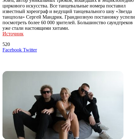
Soleil, автор уникальных трюков, вошедших в энциклопедию
циркового искусства. Все танцевальные номера поставил
известный хореограф и ведущий танцевального шоу «Звезда
танцпола» Сергей Мандрик. Грандиозную постановку успели
посмотреть более 60 000 зрителей. Большинство саундтреков
уже стали настоящими хитами.
Источник
520
LinkedIn
Tumblr
Reddit
Вконтакте
Одноклассники
Skype
Messenger
Messenger
WhatsApp
Telegram
Viber
Line
Поделиться
Печатать
Facebook
Twitter
через
электронную
Похожие радио
почту