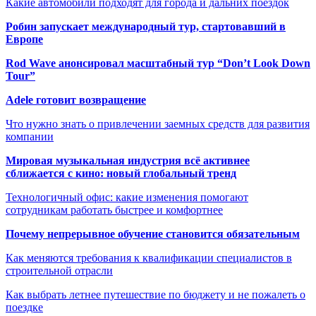
Какие автомобили подходят для города и дальних поездок
Робин запускает международный тур, стартовавший в
Европе
Rod Wave анонсировал масштабный тур “Don’t Look Down
Tour”
Adele готовит возвращение
Что нужно знать о привлечении заемных средств для развития
компании
Мировая музыкальная индустрия всё активнее
сближается с кино: новый глобальный тренд
Технологичный офис: какие изменения помогают
сотрудникам работать быстрее и комфортнее
Почему непрерывное обучение становится обязательным
Как меняются требования к квалификации специалистов в
строительной отрасли
Как выбрать летнее путешествие по бюджету и не пожалеть о
поездке