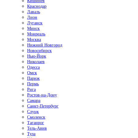
Кишинёв
Краснодар
Лаваль
Лион
Луганск
Минск
Монреаль
Москва
Нижний Новгород
Новосибирск
Нью-Йорк
Николаев
Одесса
Омск
Париж
Пермь
Рига
Ростов-на-Дону
Самара
Санкт-Петербург
Слуцк
Смоленск
Таганрог
Тель-Авив
Тула