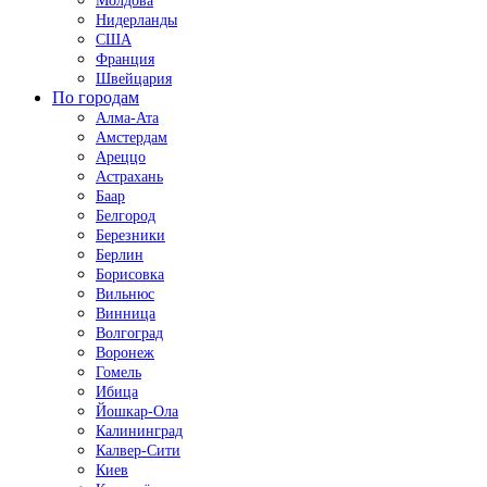
Молдова
Нидерланды
США
Франция
Швейцария
По городам
Алма-Ата
Амстердам
Ареццо
Астрахань
Баар
Белгород
Березники
Берлин
Борисовка
Вильнюс
Винница
Волгоград
Воронеж
Гомель
Ибица
Йошкар-Ола
Калининград
Калвер-Сити
Киев