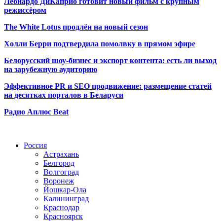
Леонардо ДиКаприо готовит новый фильм с крупным
режиссёром
The White Lotus продлён на новый сезон
Холли Берри подтвердила помолвк
у в прямом эфире
Белорусский шоу-бизнес и экспорт контента: есть ли выход
на зарубежную аудиторию
Эффективное PR и SEO продвижение:
размещение статей
на десятках порталов в Беларуси
Радио Аплюс Beat
Радио по странам
Россия
Астрахань
Белгород
Волгоград
Воронеж
Йошкар-Ола
Калининград
Краснодар
Красноярск