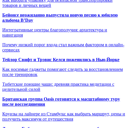
Как выбрать упаковку для безопасной транспортировки
товаров и личных вещей
Бейонсе неожиданно выпустила новую песню к юбилею
альбома B’Day
Интегративные центры благополучия: архитектура и
навигация
Почему низкий порог входа стал важным фактором в онлайн-
сервисах
Тейлор Свифт и Трэвис Келси поженились в Нью-Йорке
Как носимые гаджеты помогают следить за восстановлением
после тренировок
Тибетские поющие чаши: древняя практика медитации с
целительной силой
Британская группа Oasis готовится к масштабному туру
после воссоединения
Круизы на лайнере из Стамбула: как выбрать маршрут, цены и
получить максимум от путешествия