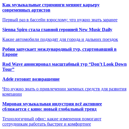
Как музыкальные стриминги меняют карьеру
современных артистов
Первый раз в бассейн взрослому: что нужно знать заранее
Sienna Spiro стала главной героиней New Music Daily
Какие автомобили подходят для города и дальних поездок
Робин запускает международный тур, стартовавший в
Европе
Rod Wave анонсировал масштабный тур “Don’t Look Down
Tour”
Adele готовит возвращение
Что нужно знать о привлечении заемных средств для развития
компании
Мировая музыкальная индустрия всё активнее
сближается с кино: новый глобальный тренд
Технологичный офис: какие изменения помогают
сотрудникам работать быстрее и комфортнее