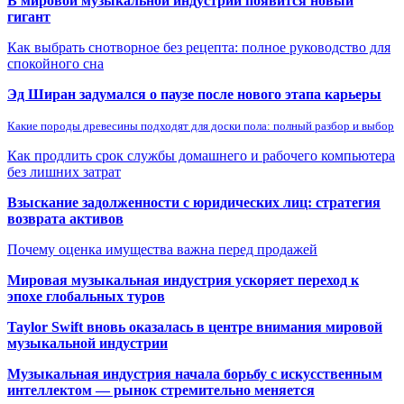
В мировой музыкальной индустрии появится новый
гигант
Как выбрать снотворное без рецепта: полное руководство для
спокойного сна
Эд Ширан задумался о паузе после нового этапа карьеры
Какие породы древесины подходят для доски пола: полный разбор и выбор
Как продлить срок службы домашнего и рабочего компьютера
без лишних затрат
Взыскание задолженности с юридических лиц: стратегия
возврата активов
Почему оценка имущества важна перед продажей
Мировая музыкальная индустрия ускоряет переход к
эпохе глобальных туров
Taylor Swift вновь оказалась в центре внимания мировой
музыкальной индустрии
Музыкальная индустрия начала борьбу с искусственным
интеллектом — рынок стремительно меняется