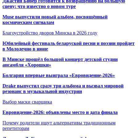
Джастин Бибер готовится к возвращению на большую
сцену: что известно о новом туре
Muse выпустили новый альбом, посвящённый
космическим сигналам
Благоустройство дворов Минска в 2026 году
Юбилейный фестиваль беларуской песни и поэзии пройдет
в Молодечно в июне
В Минске прошёл большой концерт детской студии
ансамбля «Хорошки»
Болгария впервые выиграла «Евровидение-2026»
Drake выпустил сразу три альбома и вызвал мировой
резонанс в музыкальной индустрии
Выбор маски сварщика
Евровидение-2026: объявлены место и дата финала
Почему родители ищут альтернативы традиционным
репетиторам