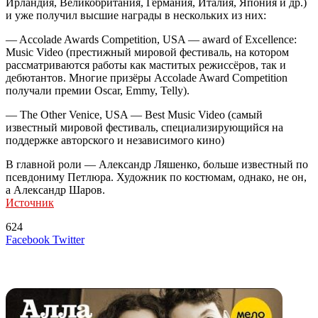
Ирландия, Великобритания, Германия, Италия, Япония и др.)
и уже получил высшие награды в нескольких из них:
— Accolade Awards Competition, USA — award of Excellence:
Music Video (престижный мировой фестиваль, на котором
рассматриваются работы как маститых режиссёров, так и
дебютантов. Многие призёры Accolade Award Competition
получали премии Oscar, Emmy, Telly).
— The Other Venice, USA — Best Music Video (самый
известный мировой фестиваль, специализирующийся на
поддержке авторского и независимого кино)
В главной роли — Александр Ляшенко, больше известный по
псевдониму Петлюра. Художник по костюмам, однако, не он,
а Александр Шаров.
Источник
624
LinkedIn
Tumblr
Reddit
Вконтакте
Одноклассники
Skype
Messenger
Messenger
WhatsApp
Telegram
Viber
Line
Поделиться
Печатать
Facebook
Twitter
через
электронную
Похожие радио
почту