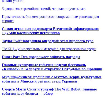
важно учесть
Зарядка электромобиля зимой: что важно учитывать
Практичность без компромиссов: современные решения для
сервиса
Самая детальная радиокарта Вселенной: зафиксировано
13,7 млн космических источников
Taylor Swift завершила очередной этап мирового тура
ТМКЩ – универсальный материал для агрессивной среды
Dune: Part Two продолжает собирать награды
Главные культурные события недели: фестиваль
«Киновек» в Беларуси и открытие Нотр-Дама во Франции
Мир шоу-бизнеса: прощание с Мэттью Перри, культурные
события в Минске и рейтинг звезд Украины
Смерть Мэгги Смит и триумф The Wild Robot: главные
события шоу-бизнеса — обзор
Популярные радиостанции