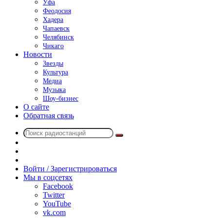
Уфа
Феодосия
Хадера
Чапаевск
Челябинск
Чикаго
Новости
Звезды
Культура
Медиа
Музыка
Шоу-бизнес
О сайте
Обратная связь
Поиск
Switch
радиостанций
skin
Sidebar
Случайное
радио
Войти / Зарегистрироваться
Мы в соцсетях
Facebook
Twitter
YouTube
vk.com