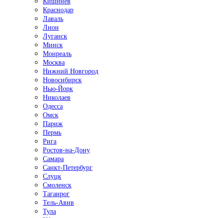
Кишинёв
Краснодар
Лаваль
Лион
Луганск
Минск
Монреаль
Москва
Нижний Новгород
Новосибирск
Нью-Йорк
Николаев
Одесса
Омск
Париж
Пермь
Рига
Ростов-на-Дону
Самара
Санкт-Петербург
Слуцк
Смоленск
Таганрог
Тель-Авив
Тула