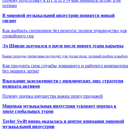
Почему подготовку к ЦТ и ЦЭ лучше начинать летом, а не
осенью
В мировой музыкальной индустрии появится новый
гигант
Как выбрать снотворное без рецепта: полное руководство для
спокойного сна
Эд Ширан задумался о паузе после нового этапа карьеры
Какие породы древесины подходят для доски пола: полный разбор и выбор
Как продлить срок службы домашнего и рабочего компьютера
без лишних затрат
Взыскание задолженности с юридических лиц: стратегия
возврата активов
Почему оценка имущества важна перед продажей
Мировая музыкальная индустрия ускоряет переход к
эпохе глобальных туров
Taylor Swift вновь оказалась в центре внимания мировой
музыкальной индустрии