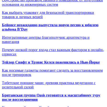
Обустройство производственного помещения: от подготовки
основания до инженерных систем
Как выбрать упаковку для безопасной транспортировки
товаров и личных вещей
Бейонсе неожиданно выпустила новую песню к юбилею
альбома B’Day
Интегративные центры благополучия: архитектура и
навигация
Почему низкий порог входа стал важным фактором в онлайн-
сервисах
Тейлор Свифт и Трэвис Келси поженились в Нью-Йорке
Как носимые гаджеты помогают следить за восстановлением
после тренировок
Тибетские поющие чаши: древняя практика медитации с
целительной силой
Британская группа Oasis готовится к масштабному туру
после воссоединения