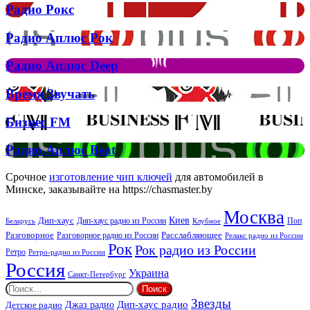
зняла
Радио
Радио Рокс
кліп
Рокс
на
Радио
Радио Аплюс Рок
трек
Аплюс
Елтона
Рок
Джона
Радио
Радио Аплюс Deep
та
Аплюс
Брітні
Deep
Время
Время Звучать
Спірс
Звучать
Бизнес
Бизнес FM
FM
Радио
Радио Аплюс Beat
Аплюс
Beat
Срочное
изготовление чип ключей
для автомобилей в
Минске, заказывайте на https://chasmaster.by
Москва
Киев
Дип-хаус
Дип-хаус радио из России
Клубное
Поп
Беларусь
Разговорное
Расслабляющее
Разговорное радио из России
Релакс радио из России
Рок
Рок радио из России
Ретро
Ретро-радио из России
Россия
Украина
Санкт-Петербург
Найти:
Звезды
Дип-хаус радио
Джаз радио
Детское радио