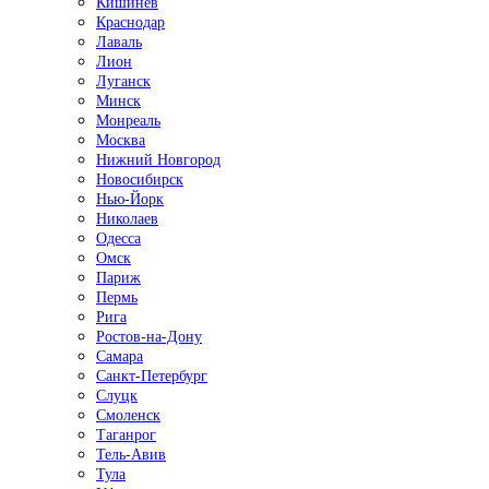
Кишинёв
Краснодар
Лаваль
Лион
Луганск
Минск
Монреаль
Москва
Нижний Новгород
Новосибирск
Нью-Йорк
Николаев
Одесса
Омск
Париж
Пермь
Рига
Ростов-на-Дону
Самара
Санкт-Петербург
Слуцк
Смоленск
Таганрог
Тель-Авив
Тула