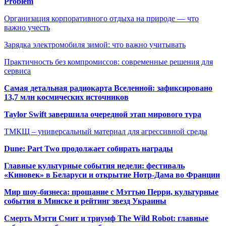
Problem
Организация корпоративного отдыха на природе — что
важно учесть
Зарядка электромобиля зимой: что важно учитывать
Практичность без компромиссов: современные решения для
сервиса
Самая детальная радиокарта Вселенной: зафиксировано
13,7 млн космических источников
Taylor Swift завершила очередной этап мирового тура
ТМКЩ – универсальный материал для агрессивной среды
Dune: Part Two продолжает собирать награды
Главные культурные события недели: фестиваль
«Киновек» в Беларуси и открытие Нотр-Дама во Франции
Мир шоу-бизнеса: прощание с Мэттью Перри, культурные
события в Минске и рейтинг звезд Украины
Смерть Мэгги Смит и триумф The Wild Robot: главные