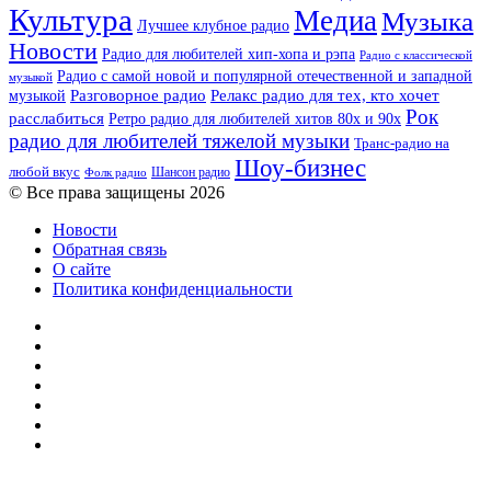
Культура
Медиа
Музыка
Лучшее клубное радио
Новости
Радио для любителей хип-хопа и рэпа
Радио с классической
Радио с самой новой и популярной отечественной и западной
музыкой
музыкой
Разговорное радио
Релакс радио для тех, кто хочет
Рок
расслабиться
Ретро радио для любителей хитов 80х и 90х
радио для любителей тяжелой музыки
Транс-радио на
Шоу-бизнес
любой вкус
Шансон радио
Фолк радио
© Все права защищены 2026
Новости
Обратная связь
О сайте
Политика конфиденциальности
Facebook
Twitter
YouTube
vk.com
Одноклассники
Telegram
RSS
Кнопка