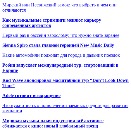
Мирский или Несвижский замок: что выбрать и чем они
отличаются
Как музыкальные стриминги меняют карьеру
современных артистов
Первый раз в бассейн взрослому: что нужно знать заранее
Sienna Spiro стала главной героиней New Music Daily
Какие автомобили подходят для города и дальних поездок
Робин запускает международный тур, стартовавший в
Европе
Rod Wave анонсировал масштабный тур “Don’t Look Down
Tour”
Adele готовит возвращение
Что нужно знать о привлечении заемных средств для развития
компании
Мировая музыкальная индустрия всё активнее
сближается с кино: новый глобальный тренд