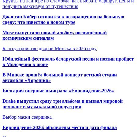
Круизы на лайнере из Стамбула: как выбрать маршрут, цены и
получить максимум от путешествия
Джастин Бибер готовится к возвращению на большую
сцену: что известно о новом туре
Muse выпустили новый альбом, посвящённый
космическим сигналам
Благоустройство дворов Минска в 2026 году
Юбилейный фестиваль беларуской песни и поэзии пройдет
в Молодечно в июне
В Минске прошёл большой концерт детской студии
ансамбля «Хорошки»
Болгария впервые выиграла «Евровидение-2026»
Drake выпустил сразу три альбома и вызвал мировой
резонанс в музыкальной индустрии
Выбор маски сварщика
Евровидение-2026: объявлены место и дата финала