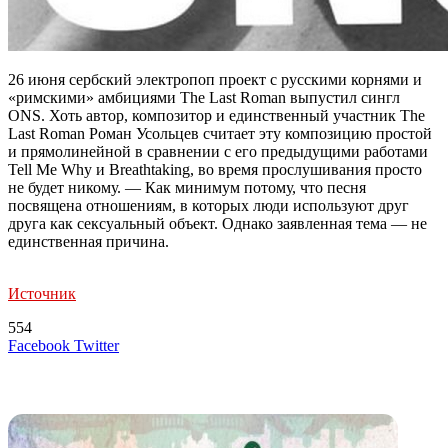
26 июня сербский электропоп проект с русскими корнями и
«римскими» амбициями The Last Roman выпустил сингл
ONS. Хоть автор, композитор и единственный участник The
Last Roman Роман Усольцев считает эту композицию простой
и прямолинейной в сравнении с его предыдущими работами
Tell Me Why и Breathtaking, во время прослушивания просто
не будет никому. — Как минимум потому, что песня
посвящена отношениям, в которых люди используют друг
друга как сексуальный объект. Однако заявленная тема — не
единственная причина.
Источник
554
LinkedIn
Tumblr
Reddit
Вконтакте
Одноклассники
Skype
Messenger
Messenger
WhatsApp
Telegram
Viber
Line
Поделиться
Печатать
Facebook
Twitter
через
электронную
Похожие радио
почту