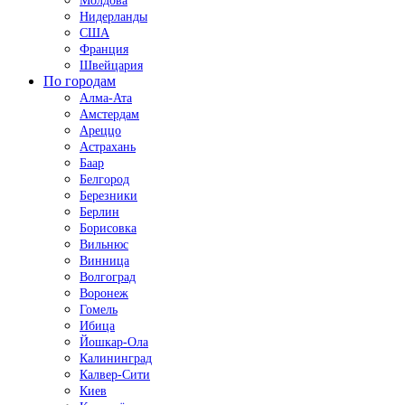
Молдова
Нидерланды
США
Франция
Швейцария
По городам
Алма-Ата
Амстердам
Ареццо
Астрахань
Баар
Белгород
Березники
Берлин
Борисовка
Вильнюс
Винница
Волгоград
Воронеж
Гомель
Ибица
Йошкар-Ола
Калининград
Калвер-Сити
Киев