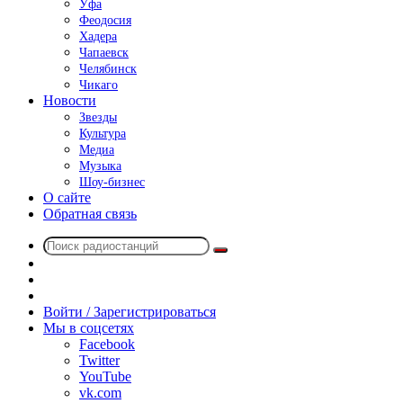
Уфа
Феодосия
Хадера
Чапаевск
Челябинск
Чикаго
Новости
Звезды
Культура
Медиа
Музыка
Шоу-бизнес
О сайте
Обратная связь
Поиск
Switch
радиостанций
skin
Sidebar
Случайное
радио
Войти / Зарегистрироваться
Мы в соцсетях
Facebook
Twitter
YouTube
vk.com