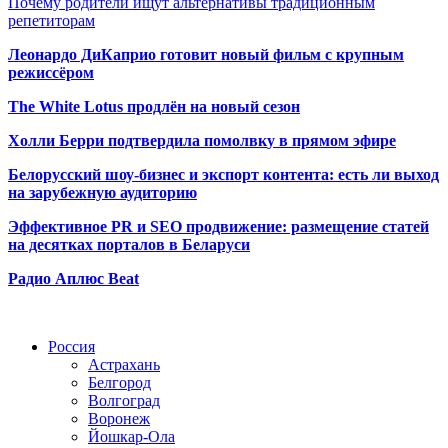
Почему родители ищут альтернативы традиционным
репетиторам
Леонардо ДиКаприо готовит новый фильм с крупным
режиссёром
The White Lotus продлён на новый сезон
Холли Берри подтвердила помолвк
у в прямом эфире
Белорусский шоу-бизнес и экспорт контента: есть ли выход
на зарубежную аудиторию
Эффективное PR и SEO продвижение:
размещение статей
на десятках порталов в Беларуси
Радио Аплюс Beat
Радио по странам
Россия
Астрахань
Белгород
Волгоград
Воронеж
Йошкар-Ола