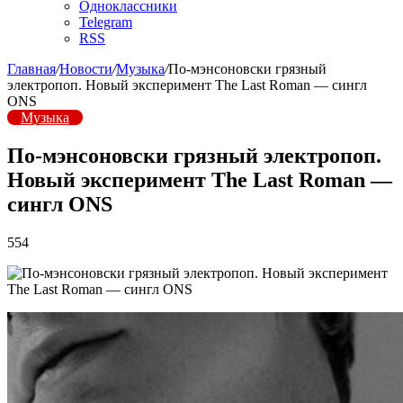
Одноклассники
Telegram
RSS
Главная
/
Новости
/
Музыка
/
По-мэнсоновски грязный
электропоп. Новый эксперимент The Last Roman — сингл
ONS
Музыка
По-мэнсоновски грязный электропоп.
Новый эксперимент The Last Roman —
сингл ONS
554