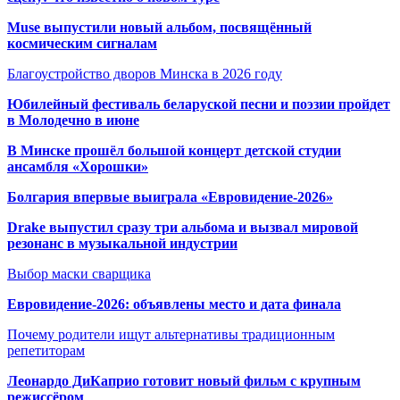
Muse выпустили новый альбом, посвящённый
космическим сигналам
Благоустройство дворов Минска в 2026 году
Юбилейный фестиваль беларуской песни и поэзии пройдет
в Молодечно в июне
В Минске прошёл большой концерт детской студии
ансамбля «Хорошки»
Болгария впервые выиграла «Евровидение-2026»
Drake выпустил сразу три альбома и вызвал мировой
резонанс в музыкальной индустрии
Выбор маски сварщика
Евровидение-2026: объявлены место и дата финала
Почему родители ищут альтернативы традиционным
репетиторам
Леонардо ДиКаприо готовит новый фильм с крупным
режиссёром