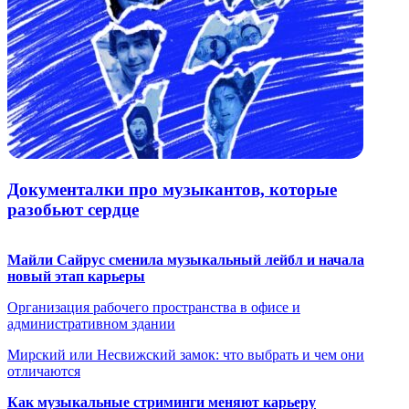
Документалки про музыкантов, которые
разобьют сердце
Майли Сайрус сменила музыкальный лейбл и начала
новый этап карьеры
Организация рабочего пространства в офисе и
административном здании
Мирский или Несвижский замок: что выбрать и чем они
отличаются
Как музыкальные стриминги меняют карьеру