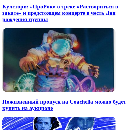
Кулстори: «ПроРок» о треке «Раствориться в
закате» и предстоящем концерте в честь Дня
рождения группы
Пожизненный пропуск на Coachella можно будет
купить на аукционе