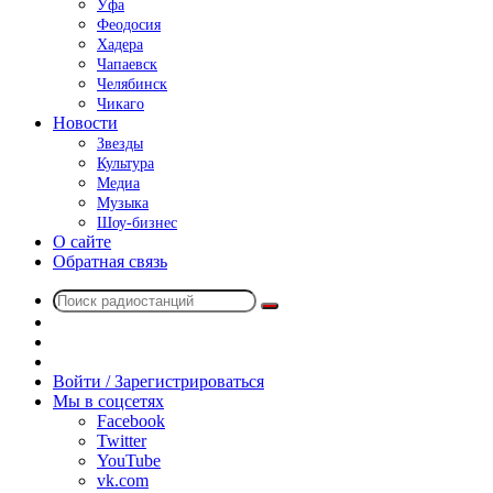
Уфа
Феодосия
Хадера
Чапаевск
Челябинск
Чикаго
Новости
Звезды
Культура
Медиа
Музыка
Шоу-бизнес
О сайте
Обратная связь
Поиск
Switch
радиостанций
skin
Sidebar
Случайное
радио
Войти / Зарегистрироваться
Мы в соцсетях
Facebook
Twitter
YouTube
vk.com