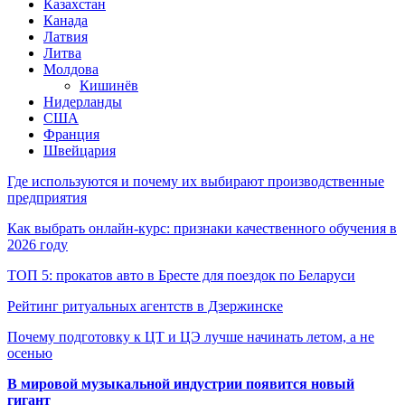
Казахстан
Канада
Латвия
Литва
Молдова
Кишинёв
Нидерланды
США
Франция
Швейцария
Где используются и почему их выбирают производственные
предприятия
Как выбрать онлайн-курс: признаки качественного обучения в
2026 году
ТОП 5: прокатов авто в Бресте для поездок по Беларуси
Рейтинг ритуальных агентств в Дзержинске
Почему подготовку к ЦТ и ЦЭ лучше начинать летом, а не
осенью
В мировой музыкальной индустрии появится новый
гигант