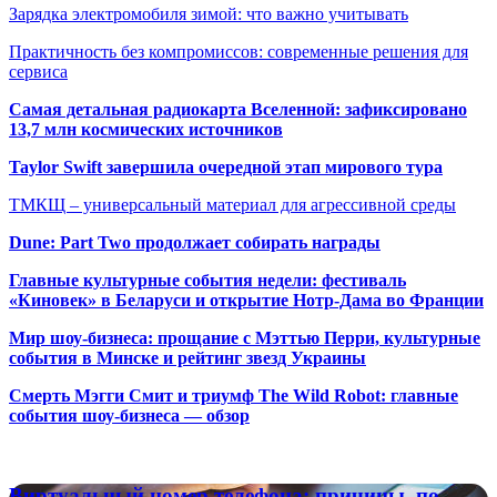
Зарядка электромобиля зимой: что важно учитывать
Практичность без компромиссов: современные решения для
сервиса
Самая детальная радиокарта Вселенной: зафиксировано
13,7 млн космических источников
Taylor Swift завершила очередной этап мирового тура
ТМКЩ – универсальный материал для агрессивной среды
Dune: Part Two продолжает собирать награды
Главные культурные события недели: фестиваль
«Киновек» в Беларуси и открытие Нотр-Дама во Франции
Мир шоу-бизнеса: прощание с Мэттью Перри, культурные
события в Минске и рейтинг звезд Украины
Смерть Мэгги Смит и триумф The Wild Robot: главные
события шоу-бизнеса — обзор
Популярные радиостанции
Виртуальный
Виртуальный номер телефона: причины, по