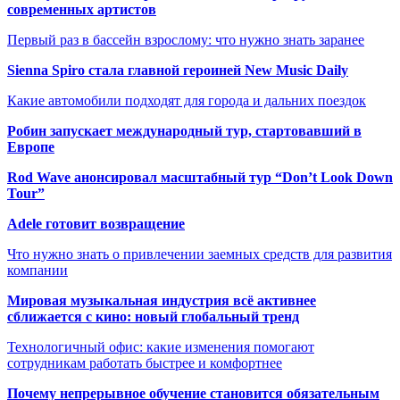
современных артистов
Первый раз в бассейн взрослому: что нужно знать заранее
Sienna Spiro стала главной героиней New Music Daily
Какие автомобили подходят для города и дальних поездок
Робин запускает международный тур, стартовавший в
Европе
Rod Wave анонсировал масштабный тур “Don’t Look Down
Tour”
Adele готовит возвращение
Что нужно знать о привлечении заемных средств для развития
компании
Мировая музыкальная индустрия всё активнее
сближается с кино: новый глобальный тренд
Технологичный офис: какие изменения помогают
сотрудникам работать быстрее и комфортнее
Почему непрерывное обучение становится обязательным