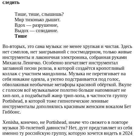
следить
Тише, тише, слышишь?
Мир тихонько дышит.
Вдох — разрушение,
Выдох — созидание.
Тише
Во-вторых, это сама музыка: не менее хрупкая и чистая. Здесь
нет сэмплов, нет заигрываний с постмодерном, только живые
инструменты и лаконичная электроника, собранная руками
Михаила Леничко. Особенно впечатляет инструментал
заглавной песни релиза, в которой создаётся кропотливый
коллаж с участием мандолины. Музыка не перетягивает на
себя никакие одеяла, а уютно подстраивается под голос,
обволакивая необычные метафоры красивой обёрткой. Вкупе
с голосом всё музыкальное полотно больше напоминает не
хип-хоп, а подзабытый жанр трип-хопа, в частности группу
Portishead, в которой тоже гипнотические ленивые
инструменталы дополнялись красивым женским вокалом Бет
Гиббонс.
Xenisha, конечно, не Portishead, иначе что свежего в повторе
музыки 30-тилетней давности? Нет, дуэт представляет из себя
именно ту российскую группу, которую хочется видеть в 2024