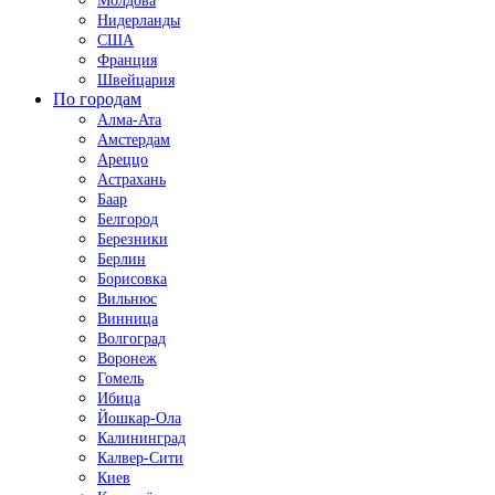
Молдова
Нидерланды
США
Франция
Швейцария
По городам
Алма-Ата
Амстердам
Ареццо
Астрахань
Баар
Белгород
Березники
Берлин
Борисовка
Вильнюс
Винница
Волгоград
Воронеж
Гомель
Ибица
Йошкар-Ола
Калининград
Калвер-Сити
Киев