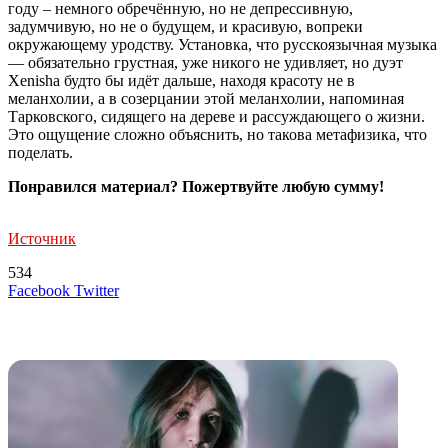
году – немного обречённую, но не депрессивную,
задумчивую, но не о будущем, и красивую, вопреки
окружающему уродству. Установка, что русскоязычная музыка
— обязательно грустная, уже никого не удивляет, но дуэт
Xenisha будто бы идёт дальше, находя красоту не в
меланхолии, а в созерцании этой меланхолии, напоминая
Тарковского, сидящего на дереве и рассуждающего о жизни.
Это ощущение сложно объяснить, но такова метафизика, что
поделать.
Понравился материал? Пожертвуйте любую сумму!
Источник
534
LinkedIn
Tumblr
Reddit
Вконтакте
Одноклассники
Skype
Messenger
Messenger
WhatsApp
Telegram
Viber
Line
Поделиться
Печатать
Facebook
Twitter
через
электронную
Похожие радио
почту