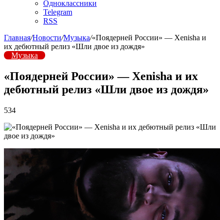
Одноклассники
Telegram
RSS
Главная
/
Новости
/
Музыка
/
«Поядерней России» — Xenisha и
их дебютный релиз «Шли двое из дождя»
Музыка
«Поядерней России» — Xenisha и их
дебютный релиз «Шли двое из дождя»
534