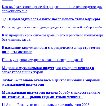
Как выбрать снотворное без рецепта: полное руководство для
спокойного сна
Эд Ширан задумался о паузе после нового этапа карьеры
Какие породы древесины подходят для доски пола: полный разбор и выбор
Как продлить срок службы домашнего и рабочего компьютера
без лишних затрат
Взыскание задолженности с юридических лиц: стратегия
возврата активов
Почему оценка имущества важна перед продажей
Мировая музыкальная индустрия ускоряет переход к
эпохе глобальных туров
Taylor Swift вновь оказалась в центре внимания мировой
музыкальной индустрии
Музыкальная индустрия начала борьбу с искусственным
интеллектом — рынок стремительно меняется
Li Auto в Беларуси: официальный дистрибьютор 2026