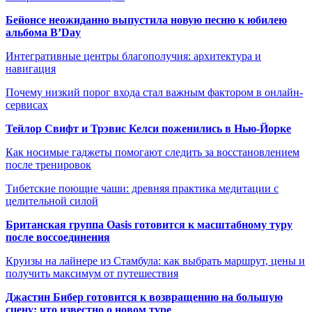
Бейонсе неожиданно выпустила новую песню к юбилею
альбома B’Day
Интегративные центры благополучия: архитектура и
навигация
Почему низкий порог входа стал важным фактором в онлайн-
сервисах
Тейлор Свифт и Трэвис Келси поженились в Нью-Йорке
Как носимые гаджеты помогают следить за восстановлением
после тренировок
Тибетские поющие чаши: древняя практика медитации с
целительной силой
Британская группа Oasis готовится к масштабному туру
после воссоединения
Круизы на лайнере из Стамбула: как выбрать маршрут, цены и
получить максимум от путешествия
Джастин Бибер готовится к возвращению на большую
сцену: что известно о новом туре