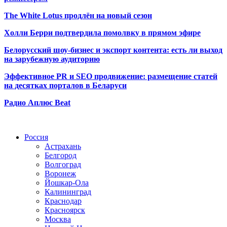
The White Lotus продлён на новый сезон
Холли Берри подтвердила помолвк
у в прямом эфире
Белорусский шоу-бизнес и экспорт контента: есть ли выход
на зарубежную аудиторию
Эффективное PR и SEO продвижение:
размещение статей
на десятках порталов в Беларуси
Радио Аплюс Beat
Радио по странам
Россия
Астрахань
Белгород
Волгоград
Воронеж
Йошкар-Ола
Калининград
Краснодар
Красноярск
Москва