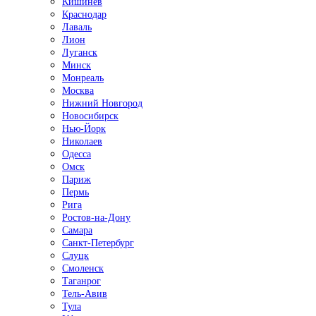
Кишинёв
Краснодар
Лаваль
Лион
Луганск
Минск
Монреаль
Москва
Нижний Новгород
Новосибирск
Нью-Йорк
Николаев
Одесса
Омск
Париж
Пермь
Рига
Ростов-на-Дону
Самара
Санкт-Петербург
Слуцк
Смоленск
Таганрог
Тель-Авив
Тула