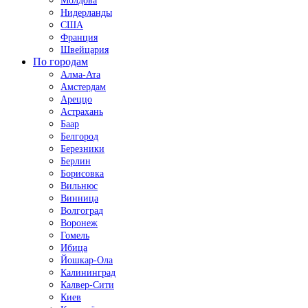
Молдова
Нидерланды
США
Франция
Швейцария
По городам
Алма-Ата
Амстердам
Ареццо
Астрахань
Баар
Белгород
Березники
Берлин
Борисовка
Вильнюс
Винница
Волгоград
Воронеж
Гомель
Ибица
Йошкар-Ола
Калининград
Калвер-Сити
Киев