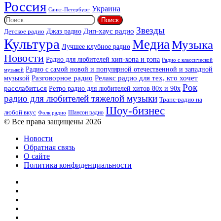
Россия
Украина
Санкт-Петербург
Найти:
Звезды
Дип-хаус радио
Джаз радио
Детское радио
Культура
Медиа
Музыка
Лучшее клубное радио
Новости
Радио для любителей хип-хопа и рэпа
Радио с классической
Радио с самой новой и популярной отечественной и западной
музыкой
музыкой
Разговорное радио
Релакс радио для тех, кто хочет
Рок
расслабиться
Ретро радио для любителей хитов 80х и 90х
радио для любителей тяжелой музыки
Транс-радио на
Шоу-бизнес
любой вкус
Шансон радио
Фолк радио
© Все права защищены 2026
Новости
Обратная связь
О сайте
Политика конфиденциальности
Facebook
Twitter
YouTube
vk.com
Одноклассники