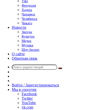
Уфа
Феодосия
Хадера
Чапаевск
Челябинск
Чикаго
Новости
Звезды
Культура
Медиа
Музыка
Шоу-бизнес
О сайте
Обратная связь
Поиск
Switch
радиостанций
skin
Sidebar
Случайное
радио
Войти / Зарегистрироваться
Мы в соцсетях
Facebook
Twitter
YouTube
vk.com