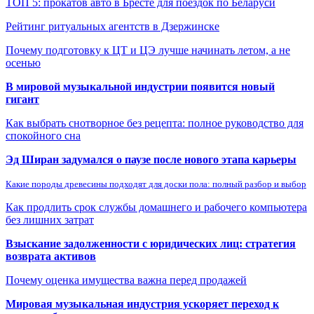
ТОП 5: прокатов авто в Бресте для поездок по Беларуси
Рейтинг ритуальных агентств в Дзержинске
Почему подготовку к ЦТ и ЦЭ лучше начинать летом, а не
осенью
В мировой музыкальной индустрии появится новый
гигант
Как выбрать снотворное без рецепта: полное руководство для
спокойного сна
Эд Ширан задумался о паузе после нового этапа карьеры
Какие породы древесины подходят для доски пола: полный разбор и выбор
Как продлить срок службы домашнего и рабочего компьютера
без лишних затрат
Взыскание задолженности с юридических лиц: стратегия
возврата активов
Почему оценка имущества важна перед продажей
Мировая музыкальная индустрия ускоряет переход к