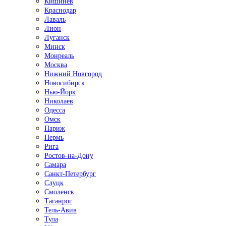
Кишинёв
Краснодар
Лаваль
Лион
Луганск
Минск
Монреаль
Москва
Нижний Новгород
Новосибирск
Нью-Йорк
Николаев
Одесса
Омск
Париж
Пермь
Рига
Ростов-на-Дону
Самара
Санкт-Петербург
Слуцк
Смоленск
Таганрог
Тель-Авив
Тула