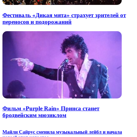
Фестиваль «Дикая мята» страхует зрителей от
переносов и подорожаний
Фильм «Purple Rain» Принса станет
бродвейским мюзиклом
Майли Сайрус сменила музыкальный лейбл и начала