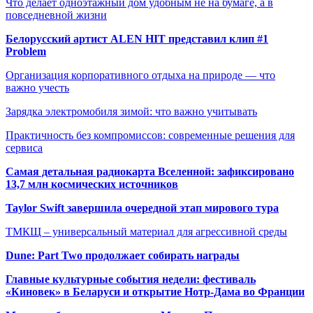
Что делает одноэтажный дом удобным не на бумаге, а в
повседневной жизни
Белорусский артист ALEN HIT представил клип #1
Problem
Организация корпоративного отдыха на природе — что
важно учесть
Зарядка электромобиля зимой: что важно учитывать
Практичность без компромиссов: современные решения для
сервиса
Самая детальная радиокарта Вселенной: зафиксировано
13,7 млн космических источников
Taylor Swift завершила очередной этап мирового тура
ТМКЩ – универсальный материал для агрессивной среды
Dune: Part Two продолжает собирать награды
Главные культурные события недели: фестиваль
«Киновек» в Беларуси и открытие Нотр-Дама во Франции