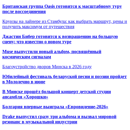
Британская группа Oasis готовится к масштабному туру
после воссоединения
Круизы на лайнере из Стамбула: как выбрать маршрут, цены и
получить максимум от путешествия
Джастин Бибер готовится к возвращению на большую
сцену: что известно о новом туре
Muse выпустили новый альбом, посвящённый
космическим сигналам
Благоустройство дворов Минска в 2026 году
Юбилейный фестиваль беларуской песни и поэзии пройдет
в Молодечно в июне
В Минске прошёл большой концерт детской студии
ансамбля «Хорошки»
Болгария впервые выиграла «Евровидение-2026»
Drake выпустил сразу три альбома и вызвал мировой
резонанс в музыкальной индустрии