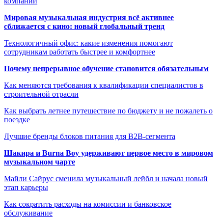
компании
Мировая музыкальная индустрия всё активнее
сближается с кино: новый глобальный тренд
Технологичный офис: какие изменения помогают
сотрудникам работать быстрее и комфортнее
Почему непрерывное обучение становится обязательным
Как меняются требования к квалификации специалистов в
строительной отрасли
Как выбрать летнее путешествие по бюджету и не пожалеть о
поездке
Лучшие бренды блоков питания для B2B-сегмента
Шакира и Burna Boy удерживают первое место в мировом
музыкальном чарте
Майли Сайрус сменила музыкальный лейбл и начала новый
этап карьеры
Как сократить расходы на комиссии и банковское
обслуживание