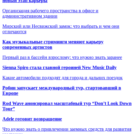
новый этап карьеры
Организация рабочего пространства в офисе и
административном здании
Мирский или Несвижский замок: что выбрать и чем они
отличаются
Как музыкальные стриминги меняют карьеру
современных артистов
Первый раз в бассейн взрослому: что нужно знать заранее
Sienna Spiro стала главной героиней New Music Daily
Какие автомобили подходят для города и дальних поездок
Робин запускает международный тур, стартовавший в
Европе
Rod Wave анонсировал масштабный тур “Don’t Look Down
Tour”
Adele готовит возвращение
Что нужно знать о привлечении заемных средств для развития