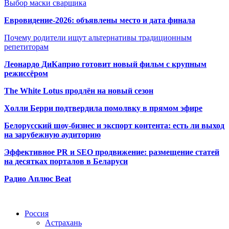
Выбор маски сварщика
Евровидение-2026: объявлены место и дата финала
Почему родители ищут альтернативы традиционным
репетиторам
Леонардо ДиКаприо готовит новый фильм с крупным
режиссёром
The White Lotus продлён на новый сезон
Холли Берри подтвердила помолвк
у в прямом эфире
Белорусский шоу-бизнес и экспорт контента: есть ли выход
на зарубежную аудиторию
Эффективное PR и SEO продвижение:
размещение статей
на десятках порталов в Беларуси
Радио Аплюс Beat
Радио по странам
Россия
Астрахань