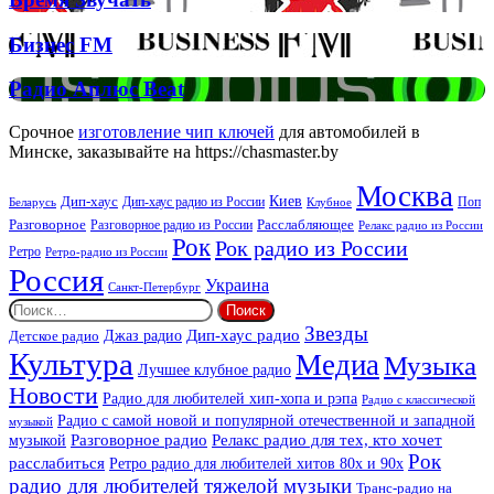
Спірс
Звучать
Бизнес
Бизнес FM
FM
Радио
Радио Аплюс Beat
Аплюс
Beat
Срочное
изготовление чип ключей
для автомобилей в
Минске, заказывайте на https://chasmaster.by
Москва
Киев
Дип-хаус
Дип-хаус радио из России
Клубное
Поп
Беларусь
Разговорное
Расслабляющее
Разговорное радио из России
Релакс радио из России
Рок
Рок радио из России
Ретро
Ретро-радио из России
Россия
Украина
Санкт-Петербург
Найти:
Звезды
Дип-хаус радио
Джаз радио
Детское радио
Культура
Медиа
Музыка
Лучшее клубное радио
Новости
Радио для любителей хип-хопа и рэпа
Радио с классической
Радио с самой новой и популярной отечественной и западной
музыкой
музыкой
Разговорное радио
Релакс радио для тех, кто хочет
Рок
расслабиться
Ретро радио для любителей хитов 80х и 90х
радио для любителей тяжелой музыки
Транс-радио на