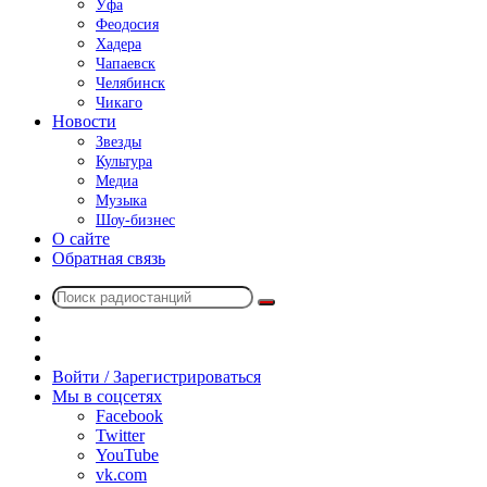
Уфа
Феодосия
Хадера
Чапаевск
Челябинск
Чикаго
Новости
Звезды
Культура
Медиа
Музыка
Шоу-бизнес
О сайте
Обратная связь
Поиск
Switch
радиостанций
skin
Sidebar
Случайное
радио
Войти / Зарегистрироваться
Мы в соцсетях
Facebook
Twitter
YouTube
vk.com