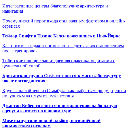
Интегративные центры благополучия: архитектура и
навигация
Почему низкий порог входа стал важным фактором в онлайн-
сервисах
Тейлор Свифт и Трэвис Келси поженились в Нью-Йорке
Как носимые гаджеты помогают следить за восстановлением
после тренировок
Тибетские поющие чаши: древняя практика медитации с
целительной силой
Британская группа Oasis готовится к масштабному туру
после воссоединения
Круизы на лайнере из Стамбула: как выбрать маршрут, цены и
получить максимум от путешествия
Джастин Бибер готовится к возвращению на большую
сцену: что известно о новом туре
Muse выпустили новый альбом, посвящённый
космическим сигналам