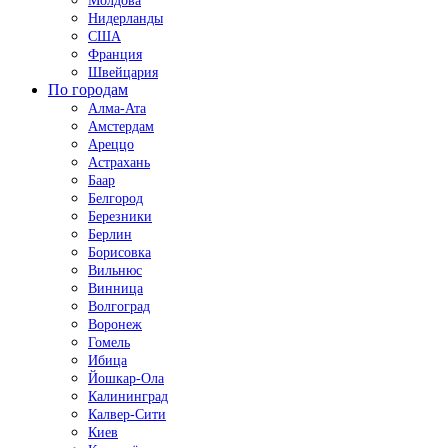
Молдова
Нидерланды
США
Франция
Швейцария
По городам
Алма-Ата
Амстердам
Ареццо
Астрахань
Баар
Белгород
Березники
Берлин
Борисовка
Вильнюс
Винница
Волгоград
Воронеж
Гомель
Ибица
Йошкар-Ола
Калининград
Калвер-Сити
Киев