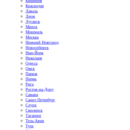
Кишинёв
Краснодар
Лаваль
Лион
Луганск
Минск
Монреаль
Москва
Нижний Новгород
Новосибирск
Нью-Йорк
Николаев
Одесса
Омск
Париж
Пермь
Рига
Ростов-на-Дону
Самара
Санкт-Петербург
Слуцк
Смоленск
Таганрог
Тель-Авив
Тула