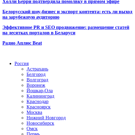
Холли Берри подтвердила помолвк
у в прямом эфире
Белорусский шоу-бизнес и экспорт контента: есть ли выход
на зарубежную аудиторию
Эффективное PR и SEO продвижение:
размещение статей
на десятках порталов в Беларуси
Радио Аплюс Beat
Радио по странам
Россия
Астрахань
Белгород
Волгоград
Воронеж
Йошкар-Ола
Калининград
Краснодар
Красноярск
Москва
Нижний Новгород
Новосибирск
Омск
Пермь