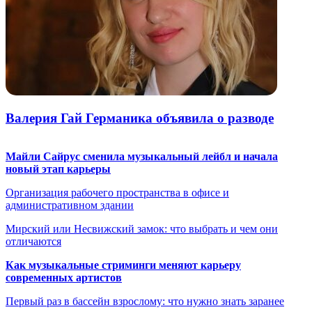
Валерия Гай Германика объявила о разводе
Майли Сайрус сменила музыкальный лейбл и начала
новый этап карьеры
Организация рабочего пространства в офисе и
административном здании
Мирский или Несвижский замок: что выбрать и чем они
отличаются
Как музыкальные стриминги меняют карьеру
современных артистов
Первый раз в бассейн взрослому: что нужно знать заранее