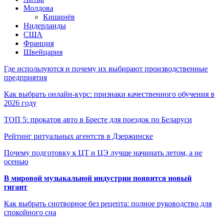
Молдова
Кишинёв
Нидерланды
США
Франция
Швейцария
Где используются и почему их выбирают производственные
предприятия
Как выбрать онлайн-курс: признаки качественного обучения в
2026 году
ТОП 5: прокатов авто в Бресте для поездок по Беларуси
Рейтинг ритуальных агентств в Дзержинске
Почему подготовку к ЦТ и ЦЭ лучше начинать летом, а не
осенью
В мировой музыкальной индустрии появится новый
гигант
Как выбрать снотворное без рецепта: полное руководство для
спокойного сна