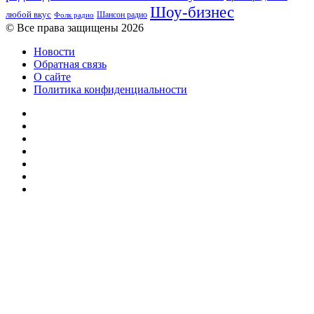
Шоу-бизнес
любой вкус
Шансон радио
Фолк радио
© Все права защищены 2026
Новости
Обратная связь
О сайте
Политика конфиденциальности
Facebook
Twitter
YouTube
vk.com
Одноклассники
Telegram
RSS
Кнопка
«Наверх»