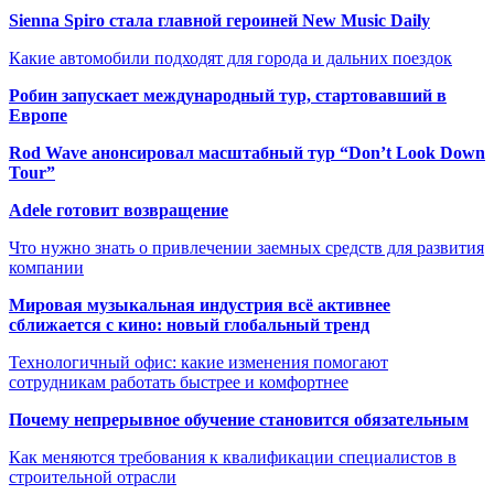
Sienna Spiro стала главной героиней New Music Daily
Какие автомобили подходят для города и дальних поездок
Робин запускает международный тур, стартовавший в
Европе
Rod Wave анонсировал масштабный тур “Don’t Look Down
Tour”
Adele готовит возвращение
Что нужно знать о привлечении заемных средств для развития
компании
Мировая музыкальная индустрия всё активнее
сближается с кино: новый глобальный тренд
Технологичный офис: какие изменения помогают
сотрудникам работать быстрее и комфортнее
Почему непрерывное обучение становится обязательным
Как меняются требования к квалификации специалистов в
строительной отрасли