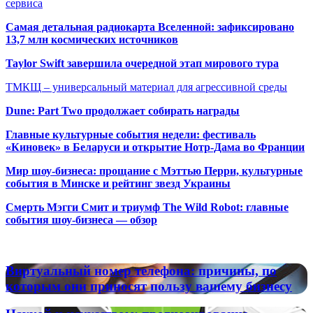
сервиса
Самая детальная радиокарта Вселенной: зафиксировано
13,7 млн космических источников
Taylor Swift завершила очередной этап мирового тура
ТМКЩ – универсальный материал для агрессивной среды
Dune: Part Two продолжает собирать награды
Главные культурные события недели: фестиваль
«Киновек» в Беларуси и открытие Нотр-Дама во Франции
Мир шоу-бизнеса: прощание с Мэттью Перри, культурные
события в Минске и рейтинг звезд Украины
Смерть Мэгги Смит и триумф The Wild Robot: главные
события шоу-бизнеса — обзор
Популярные радиостанции
Виртуальный
Виртуальный номер телефона: причины, по
номер
которым они приносят пользу вашему бизнесу
телефона:
причины,
Наукой