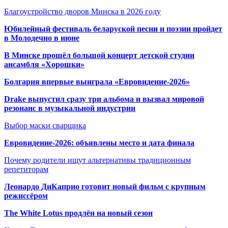
Благоустройство дворов Минска в 2026 году
Юбилейный фестиваль беларуской песни и поэзии пройдет
в Молодечно в июне
В Минске прошёл большой концерт детской студии
ансамбля «Хорошки»
Болгария впервые выиграла «Евровидение-2026»
Drake выпустил сразу три альбома и вызвал мировой
резонанс в музыкальной индустрии
Выбор маски сварщика
Евровидение-2026: объявлены место и дата финала
Почему родители ищут альтернативы традиционным
репетиторам
Леонардо ДиКаприо готовит новый фильм с крупным
режиссёром
The White Lotus продлён на новый сезон