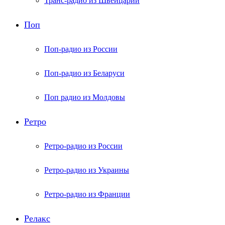
Транс-радио из Швейцарии
Поп
Поп-радио из России
Поп-радио из Беларуси
Поп радио из Молдовы
Ретро
Ретро-радио из России
Ретро-радио из Украины
Ретро-радио из Франции
Релакс