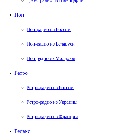
Транс-радио из Швейцарии
Поп
Поп-радио из России
Поп-радио из Беларуси
Поп радио из Молдовы
Ретро
Ретро-радио из России
Ретро-радио из Украины
Ретро-радио из Франции
Релакс