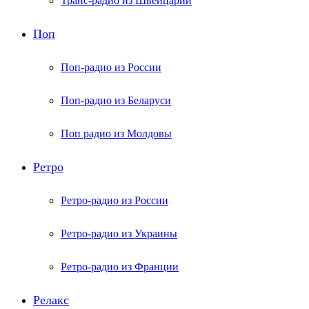
Транс-радио из Швейцарии
Поп
Поп-радио из России
Поп-радио из Беларуси
Поп радио из Молдовы
Ретро
Ретро-радио из России
Ретро-радио из Украины
Ретро-радио из Франции
Релакс