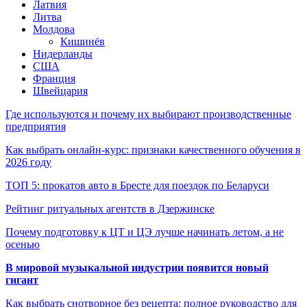
Латвия
Литва
Молдова
Кишинёв
Нидерланды
США
Франция
Швейцария
Где используются и почему их выбирают производственные
предприятия
Как выбрать онлайн-курс: признаки качественного обучения в
2026 году
ТОП 5: прокатов авто в Бресте для поездок по Беларуси
Рейтинг ритуальных агентств в Дзержинске
Почему подготовку к ЦТ и ЦЭ лучше начинать летом, а не
осенью
В мировой музыкальной индустрии появится новый
гигант
Как выбрать снотворное без рецепта: полное руководство для