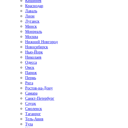
Кишинёв
Краснодар
Лаваль
Лион
Луганск
Минск
Монреаль
Москва
Нижний Новгород
Новосибирск
Нью-Йорк
Николаев
Одесса
Омск
Париж
Пермь
Рига
Ростов-на-Дону
Самара
Санкт-Петербург
Слуцк
Смоленск
Таганрог
Тель-Авив
Тула