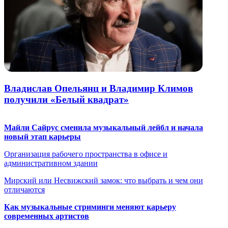
Владислав Опельянц и Владимир Климов
получили «Белый квадрат»
Майли Сайрус сменила музыкальный лейбл и начала
новый этап карьеры
Организация рабочего пространства в офисе и
административном здании
Мирский или Несвижский замок: что выбрать и чем они
отличаются
Как музыкальные стриминги меняют карьеру
современных артистов