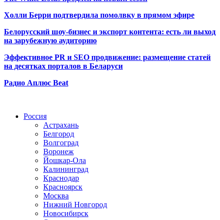
Холли Берри подтвердила помолвк
у в прямом эфире
Белорусский шоу-бизнес и экспорт контента: есть ли выход
на зарубежную аудиторию
Эффективное PR и SEO продвижение:
размещение статей
на десятках порталов в Беларуси
Радио Аплюс Beat
Радио по странам
Россия
Астрахань
Белгород
Волгоград
Воронеж
Йошкар-Ола
Калининград
Краснодар
Красноярск
Москва
Нижний Новгород
Новосибирск