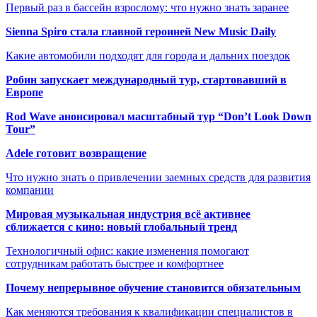
Первый раз в бассейн взрослому: что нужно знать заранее
Sienna Spiro стала главной героиней New Music Daily
Какие автомобили подходят для города и дальних поездок
Робин запускает международный тур, стартовавший в
Европе
Rod Wave анонсировал масштабный тур “Don’t Look Down
Tour”
Adele готовит возвращение
Что нужно знать о привлечении заемных средств для развития
компании
Мировая музыкальная индустрия всё активнее
сближается с кино: новый глобальный тренд
Технологичный офис: какие изменения помогают
сотрудникам работать быстрее и комфортнее
Почему непрерывное обучение становится обязательным
Как меняются требования к квалификации специалистов в