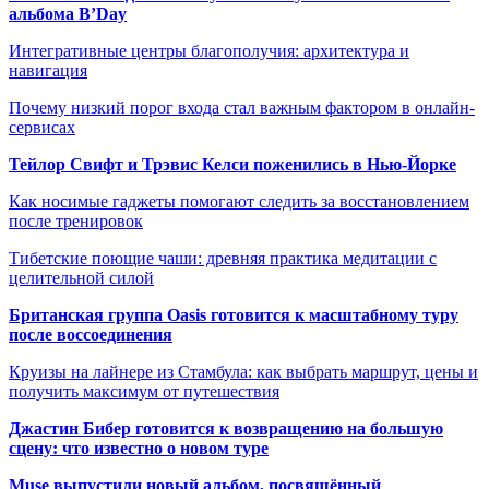
альбома B’Day
Интегративные центры благополучия: архитектура и
навигация
Почему низкий порог входа стал важным фактором в онлайн-
сервисах
Тейлор Свифт и Трэвис Келси поженились в Нью-Йорке
Как носимые гаджеты помогают следить за восстановлением
после тренировок
Тибетские поющие чаши: древняя практика медитации с
целительной силой
Британская группа Oasis готовится к масштабному туру
после воссоединения
Круизы на лайнере из Стамбула: как выбрать маршрут, цены и
получить максимум от путешествия
Джастин Бибер готовится к возвращению на большую
сцену: что известно о новом туре
Muse выпустили новый альбом, посвящённый