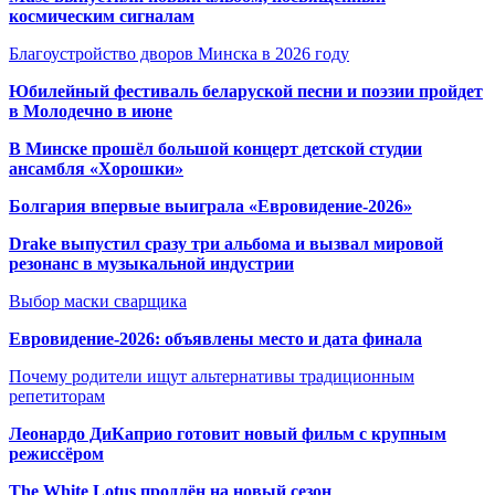
космическим сигналам
Благоустройство дворов Минска в 2026 году
Юбилейный фестиваль беларуской песни и поэзии пройдет
в Молодечно в июне
В Минске прошёл большой концерт детской студии
ансамбля «Хорошки»
Болгария впервые выиграла «Евровидение-2026»
Drake выпустил сразу три альбома и вызвал мировой
резонанс в музыкальной индустрии
Выбор маски сварщика
Евровидение-2026: объявлены место и дата финала
Почему родители ищут альтернативы традиционным
репетиторам
Леонардо ДиКаприо готовит новый фильм с крупным
режиссёром
The White Lotus продлён на новый сезон