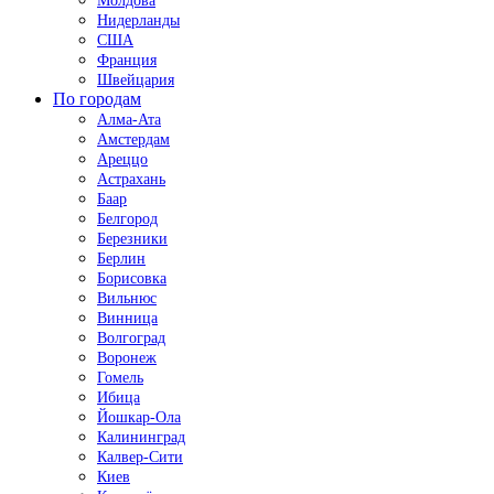
Молдова
Нидерланды
США
Франция
Швейцария
По городам
Алма-Ата
Амстердам
Ареццо
Астрахань
Баар
Белгород
Березники
Берлин
Борисовка
Вильнюс
Винница
Волгоград
Воронеж
Гомель
Ибица
Йошкар-Ола
Калининград
Калвер-Сити
Киев