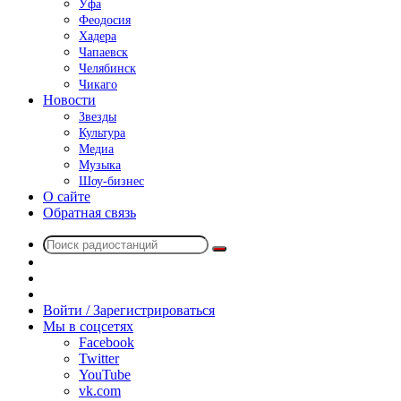
Уфа
Феодосия
Хадера
Чапаевск
Челябинск
Чикаго
Новости
Звезды
Культура
Медиа
Музыка
Шоу-бизнес
О сайте
Обратная связь
Поиск
Switch
радиостанций
skin
Sidebar
Случайное
радио
Войти / Зарегистрироваться
Мы в соцсетях
Facebook
Twitter
YouTube
vk.com