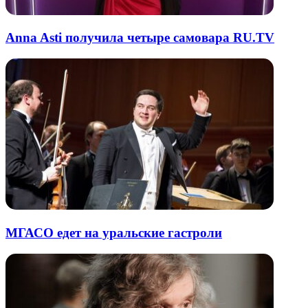
Anna Asti получила четыре самовара RU.TV
МГАСО едет на уральские гастроли