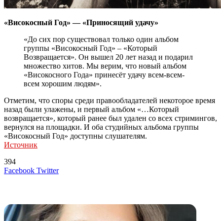
«Високосный Год» — «Приносящий удачу»
«До сих пор существовал только один альбом
группы «Високосный Год» – «Который
Возвращается». Он вышел 20 лет назад и подарил
множество хитов. Мы верим, что новый альбом
«Високосного Года» принесёт удачу всем-всем-
всем хорошим людям».
Отметим, что споры среди правообладателей некоторое время
назад были улажены, и первый альбом «…Который
возвращается», который ранее был удален со всех стримингов,
вернулся на площадки. И оба студийных альбома группы
«Високосный Год» доступны слушателям.
Источник
394
LinkedIn
Tumblr
Reddit
Вконтакте
Одноклассники
Skype
Messenger
Messenger
WhatsApp
Telegram
Viber
Line
Поделиться
Печатать
Facebook
Twitter
через
электронную
Похожие радио
почту