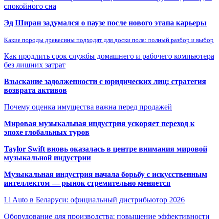
спокойного сна
Эд Ширан задумался о паузе после нового этапа карьеры
Какие породы древесины подходят для доски пола: полный разбор и выбор
Как продлить срок службы домашнего и рабочего компьютера
без лишних затрат
Взыскание задолженности с юридических лиц: стратегия
возврата активов
Почему оценка имущества важна перед продажей
Мировая музыкальная индустрия ускоряет переход к
эпохе глобальных туров
Taylor Swift вновь оказалась в центре внимания мировой
музыкальной индустрии
Музыкальная индустрия начала борьбу с искусственным
интеллектом — рынок стремительно меняется
Li Auto в Беларуси: официальный дистрибьютор 2026
Оборудование для производства: повышение эффективности