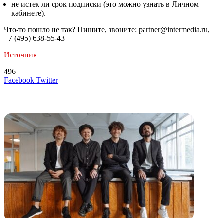
не истек ли срок подписки (это можно узнать в Личном
кабинете).
Что-то пошло не так? Пишите, звоните: partner@intermedia.ru,
+7 (495) 638-55-43
Источник
496
LinkedIn
Tumblr
Reddit
Вконтакте
Одноклассники
Skype
Messenger
Messenger
WhatsApp
Telegram
Viber
Line
Поделиться
Печатать
Facebook
Twitter
через
электронную
Похожие радио
почту