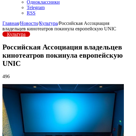
Одноклассники
Telegram
RSS
Главная
/
Новости
/
Культура
/
Российская Ассоциация
владельцев кинотеатров покинула европейскую UNIC
Культура
Российская Ассоциация владельцев
кинотеатров покинула европейскую
UNIC
496