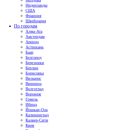
Молдова
Нидерланды
США
Франция
Швейцария
По городам
Алма-Ата
Амстердам
Ареццо
Астрахань
Баар
Белгород
Березники
Берлин
Борисовка
Вильнюс
Винница
Волгоград
Воронеж
Гомель
Ибица
Йошкар-Ола
Калининград
Калвер-Сити
Киев