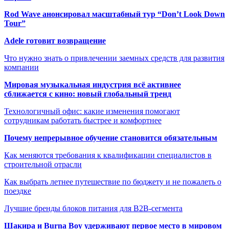
Rod Wave анонсировал масштабный тур “Don’t Look Down
Tour”
Adele готовит возвращение
Что нужно знать о привлечении заемных средств для развития
компании
Мировая музыкальная индустрия всё активнее
сближается с кино: новый глобальный тренд
Технологичный офис: какие изменения помогают
сотрудникам работать быстрее и комфортнее
Почему непрерывное обучение становится обязательным
Как меняются требования к квалификации специалистов в
строительной отрасли
Как выбрать летнее путешествие по бюджету и не пожалеть о
поездке
Лучшие бренды блоков питания для B2B-сегмента
Шакира и Burna Boy удерживают первое место в мировом