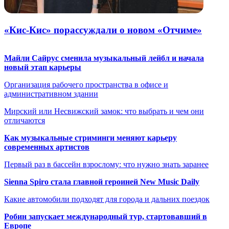
«Кис-Кис» порассуждали о новом «Отчиме»
Майли Сайрус сменила музыкальный лейбл и начала
новый этап карьеры
Организация рабочего пространства в офисе и
административном здании
Мирский или Несвижский замок: что выбрать и чем они
отличаются
Как музыкальные стриминги меняют карьеру
современных артистов
Первый раз в бассейн взрослому: что нужно знать заранее
Sienna Spiro стала главной героиней New Music Daily
Какие автомобили подходят для города и дальних поездок
Робин запускает международный тур, стартовавший в
Европе