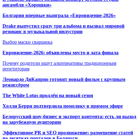
ансамбля «Хорошки»
Болгария впервые выиграла «Евровидение-2026»
Drake выпустил сразу три альбома и вызвал мировой
резонанс в музыкальной индустрии
Выбор маски сварщика
Евровидение-2026: объявлены место и дата финала
Почему родители ищут альтернативы традиционным
репетиторам
Леонардо ДиКаприо готовит новый фильм с крупным
режиссёром
The White Lotus продлён на новый сезон
Холли Берри подтвердила помолвк
у в прямом эфире
Белорусский шоу-бизнес и экспорт контента: есть ли выход
на зарубежную аудиторию
Эффективное PR и SEO продвижение:
размещение статей
на десятках порталов в Беларуси