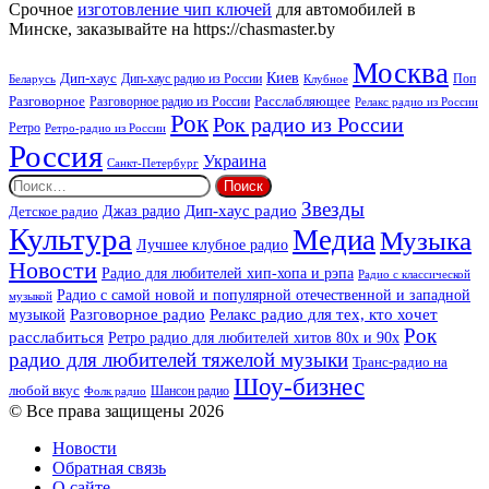
Beat
Срочное
изготовление чип ключей
для автомобилей в
Минске, заказывайте на https://chasmaster.by
Москва
Киев
Дип-хаус
Дип-хаус радио из России
Клубное
Поп
Беларусь
Разговорное
Расслабляющее
Разговорное радио из России
Релакс радио из России
Рок
Рок радио из России
Ретро
Ретро-радио из России
Россия
Украина
Санкт-Петербург
Найти:
Звезды
Дип-хаус радио
Джаз радио
Детское радио
Культура
Медиа
Музыка
Лучшее клубное радио
Новости
Радио для любителей хип-хопа и рэпа
Радио с классической
Радио с самой новой и популярной отечественной и западной
музыкой
музыкой
Разговорное радио
Релакс радио для тех, кто хочет
Рок
расслабиться
Ретро радио для любителей хитов 80х и 90х
радио для любителей тяжелой музыки
Транс-радио на
Шоу-бизнес
любой вкус
Шансон радио
Фолк радио
© Все права защищены 2026
Новости
Обратная связь
О сайте