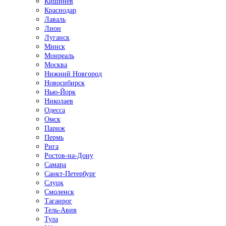
Кишинёв
Краснодар
Лаваль
Лион
Луганск
Минск
Монреаль
Москва
Нижний Новгород
Новосибирск
Нью-Йорк
Николаев
Одесса
Омск
Париж
Пермь
Рига
Ростов-на-Дону
Самара
Санкт-Петербург
Слуцк
Смоленск
Таганрог
Тель-Авив
Тула