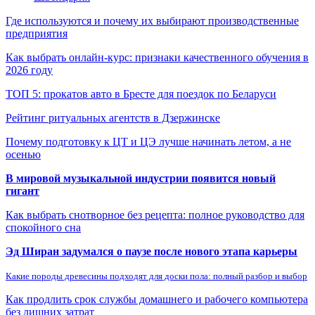
Где используются и почему их выбирают производственные
предприятия
Как выбрать онлайн-курс: признаки качественного обучения в
2026 году
ТОП 5: прокатов авто в Бресте для поездок по Беларуси
Рейтинг ритуальных агентств в Дзержинске
Почему подготовку к ЦТ и ЦЭ лучше начинать летом, а не
осенью
В мировой музыкальной индустрии появится новый
гигант
Как выбрать снотворное без рецепта: полное руководство для
спокойного сна
Эд Ширан задумался о паузе после нового этапа карьеры
Какие породы древесины подходят для доски пола: полный разбор и выбор
Как продлить срок службы домашнего и рабочего компьютера
без лишних затрат