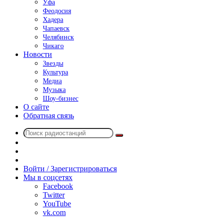
Уфа
Феодосия
Хадера
Чапаевск
Челябинск
Чикаго
Новости
Звезды
Культура
Медиа
Музыка
Шоу-бизнес
О сайте
Обратная связь
Поиск
Switch
радиостанций
skin
Sidebar
Случайное
радио
Войти / Зарегистрироваться
Мы в соцсетях
Facebook
Twitter
YouTube
vk.com