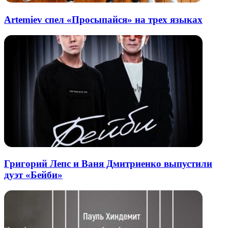
Artemiev спел «Просыпайся» на трех языках
Григорий Лепс и Ваня Дмитриенко выпустили
дуэт «Бейби»