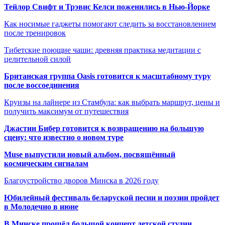
Тейлор Свифт и Трэвис Келси поженились в Нью-Йорке
Как носимые гаджеты помогают следить за восстановлением
после тренировок
Тибетские поющие чаши: древняя практика медитации с
целительной силой
Британская группа Oasis готовится к масштабному туру
после воссоединения
Круизы на лайнере из Стамбула: как выбрать маршрут, цены и
получить максимум от путешествия
Джастин Бибер готовится к возвращению на большую
сцену: что известно о новом туре
Muse выпустили новый альбом, посвящённый
космическим сигналам
Благоустройство дворов Минска в 2026 году
Юбилейный фестиваль беларуской песни и поэзии пройдет
в Молодечно в июне
В Минске прошёл большой концерт детской студии