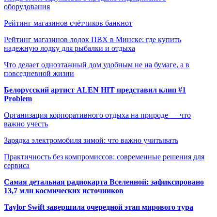
оборудования
Рейтинг магазинов счётчиков банкнот
Рейтинг магазинов лодок ПВХ в Минске: где купить
надежную лодку для рыбалки и отдыха
Что делает одноэтажный дом удобным не на бумаге, а в
повседневной жизни
Белорусский артист ALEN HIT представил клип #1
Problem
Организация корпоративного отдыха на природе — что
важно учесть
Зарядка электромобиля зимой: что важно учитывать
Практичность без компромиссов: современные решения для
сервиса
Самая детальная радиокарта Вселенной: зафиксировано
13,7 млн космических источников
Taylor Swift завершила очередной этап мирового тура