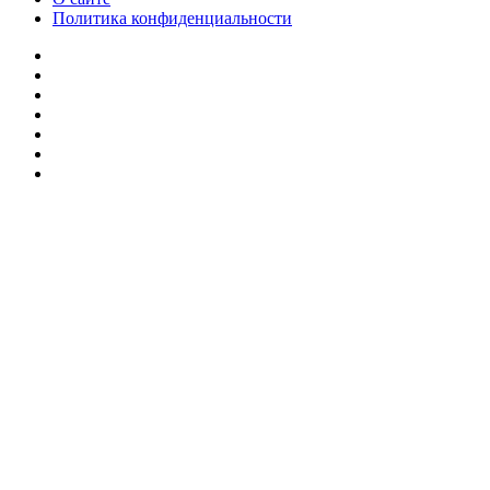
Политика конфиденциальности
Facebook
Twitter
YouTube
vk.com
Одноклассники
Telegram
RSS
Кнопка
«Наверх»