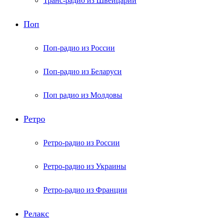
Транс-радио из Швейцарии
Поп
Поп-радио из России
Поп-радио из Беларуси
Поп радио из Молдовы
Ретро
Ретро-радио из России
Ретро-радио из Украины
Ретро-радио из Франции
Релакс