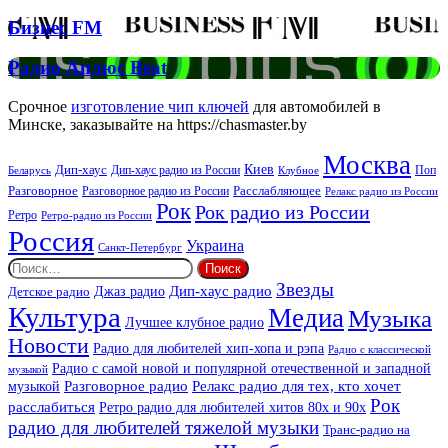
Звучать
Бизнес
Бизнес FM
FM
Радио
Радио Аплюс Beat
Аплюс
Beat
Срочное
изготовление чип ключей
для автомобилей в
Минске, заказывайте на https://chasmaster.by
Москва
Киев
Дип-хаус
Дип-хаус радио из России
Клубное
Поп
Беларусь
Разговорное
Расслабляющее
Разговорное радио из России
Релакс радио из России
Рок
Рок радио из России
Ретро
Ретро-радио из России
Россия
Украина
Санкт-Петербург
Найти:
Звезды
Дип-хаус радио
Джаз радио
Детское радио
Культура
Медиа
Музыка
Лучшее клубное радио
Новости
Радио для любителей хип-хопа и рэпа
Радио с классической
Радио с самой новой и популярной отечественной и западной
музыкой
музыкой
Разговорное радио
Релакс радио для тех, кто хочет
Рок
расслабиться
Ретро радио для любителей хитов 80х и 90х
радио для любителей тяжелой музыки
Транс-радио на