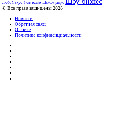
Шоу-бизнес
любой вкус
Шансон радио
Фолк радио
© Все права защищены 2026
Новости
Обратная связь
О сайте
Политика конфиденциальности
Facebook
Twitter
YouTube
vk.com
Одноклассники
Telegram
RSS
Кнопка
«Наверх»