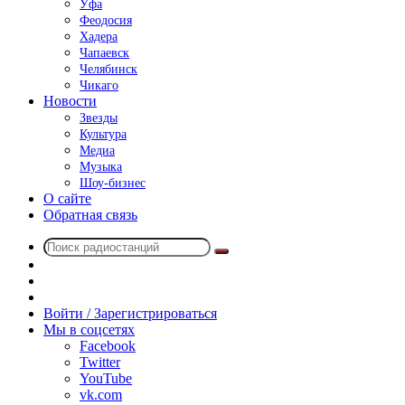
Уфа
Феодосия
Хадера
Чапаевск
Челябинск
Чикаго
Новости
Звезды
Культура
Медиа
Музыка
Шоу-бизнес
О сайте
Обратная связь
Поиск
Switch
радиостанций
skin
Sidebar
Случайное
радио
Войти / Зарегистрироваться
Мы в соцсетях
Facebook
Twitter
YouTube
vk.com