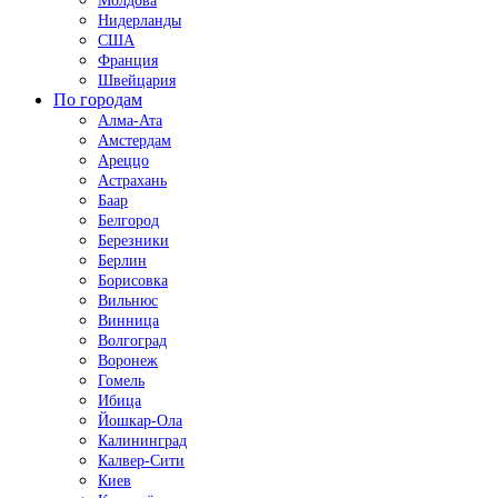
Молдова
Нидерланды
США
Франция
Швейцария
По городам
Алма-Ата
Амстердам
Ареццо
Астрахань
Баар
Белгород
Березники
Берлин
Борисовка
Вильнюс
Винница
Волгоград
Воронеж
Гомель
Ибица
Йошкар-Ола
Калининград
Калвер-Сити
Киев