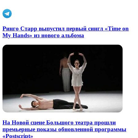
почту
Ринго Старр выпустил первый сингл «Time on
My Hands» из нового альбома
На Новой сцене Большого театра прошли
премьерные показы обновленной программы
«Postscript»