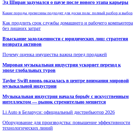
Эд Ширан задумался о паузе после нового этапа карьеры
Какие породы древесины подходят для доски пола: полный разбор и выбор
Как продлить срок службы домашнего и рабочего компьютера
без лишних затрат
Взыскание задолженности с юридических лиц: стратегия
возврата активов
Почему оценка имущества важна перед продажей
Мировая музыкальная индустрия ускоряет переход к
эпохе глобальных туров
Taylor Swift вновь оказалась в центре внимания мировой
музыкальной индустрии
Музыкальная индустрия начала борьбу с искусственным
интеллектом — рынок стремительно меняется
Li Auto в Беларуси: официальный дистрибьютор 2026
Оборудование для производства: повышение эффективности
технологических линий