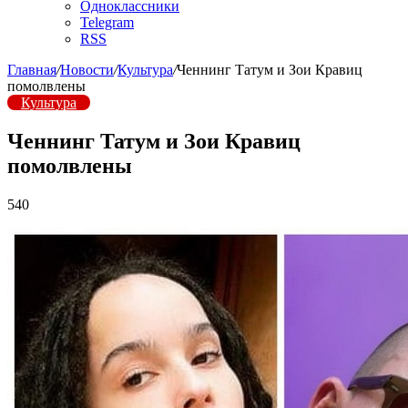
Одноклассники
Telegram
RSS
Главная
/
Новости
/
Культура
/
Ченнинг Татум и Зои Кравиц
помолвлены
Культура
Ченнинг Татум и Зои Кравиц
помолвлены
540