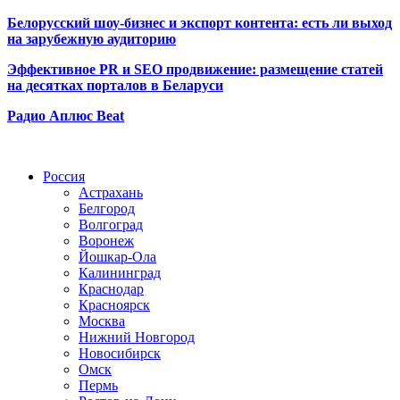
Белорусский шоу-бизнес и экспорт контента: есть ли выход
на зарубежную аудиторию
Эффективное PR и SEO продвижение:
размещение статей
на десятках порталов в Беларуси
Радио Аплюс Beat
Радио по странам
Россия
Астрахань
Белгород
Волгоград
Воронеж
Йошкар-Ола
Калининград
Краснодар
Красноярск
Москва
Нижний Новгород
Новосибирск
Омск
Пермь