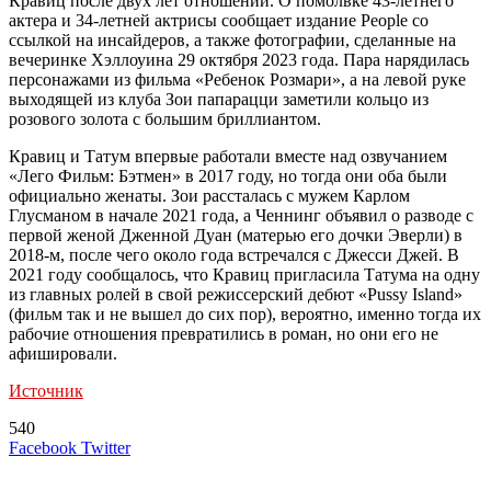
Кравиц после двух лет отношений. О помолвке 43-летнего
актера и 34-летней актрисы сообщает издание People со
ссылкой на инсайдеров, а также фотографии, сделанные на
вечеринке Хэллоуина 29 октября 2023 года. Пара нарядилась
персонажами из фильма «Ребенок Розмари», а на левой руке
выходящей из клуба Зои папарацци заметили кольцо из
розового золота с большим бриллиантом.
Кравиц и Татум впервые работали вместе над озвучанием
«Лего Фильм: Бэтмен» в 2017 году, но тогда они оба были
официально женаты. Зои рассталась с мужем Карлом
Глусманом в начале 2021 года, а Ченнинг объявил о разводе с
первой женой Дженной Дуан (матерью его дочки Эверли) в
2018-м, после чего около года встречался с Джесси Джей. В
2021 году сообщалось, что Кравиц пригласила Татума на одну
из главных ролей в свой режиссерский дебют «Pussy Island»
(фильм так и не вышел до сих пор), вероятно, именно тогда их
рабочие отношения превратились в роман, но они его не
афишировали.
Источник
540
LinkedIn
Tumblr
Reddit
Вконтакте
Одноклассники
Skype
Messenger
Messenger
WhatsApp
Telegram
Viber
Line
Поделиться
Печатать
Facebook
Twitter
через
электронную
Похожие радио