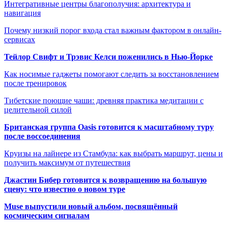
Интегративные центры благополучия: архитектура и
навигация
Почему низкий порог входа стал важным фактором в онлайн-
сервисах
Тейлор Свифт и Трэвис Келси поженились в Нью-Йорке
Как носимые гаджеты помогают следить за восстановлением
после тренировок
Тибетские поющие чаши: древняя практика медитации с
целительной силой
Британская группа Oasis готовится к масштабному туру
после воссоединения
Круизы на лайнере из Стамбула: как выбрать маршрут, цены и
получить максимум от путешествия
Джастин Бибер готовится к возвращению на большую
сцену: что известно о новом туре
Muse выпустили новый альбом, посвящённый
космическим сигналам