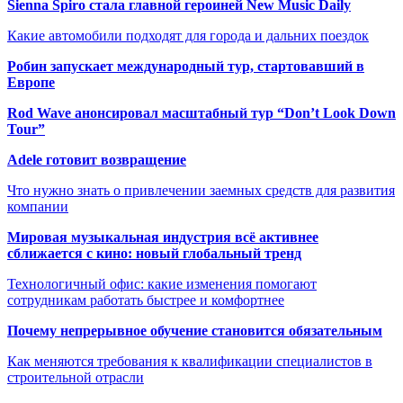
Sienna Spiro стала главной героиней New Music Daily
Какие автомобили подходят для города и дальних поездок
Робин запускает международный тур, стартовавший в
Европе
Rod Wave анонсировал масштабный тур “Don’t Look Down
Tour”
Adele готовит возвращение
Что нужно знать о привлечении заемных средств для развития
компании
Мировая музыкальная индустрия всё активнее
сближается с кино: новый глобальный тренд
Технологичный офис: какие изменения помогают
сотрудникам работать быстрее и комфортнее
Почему непрерывное обучение становится обязательным
Как меняются требования к квалификации специалистов в
строительной отрасли