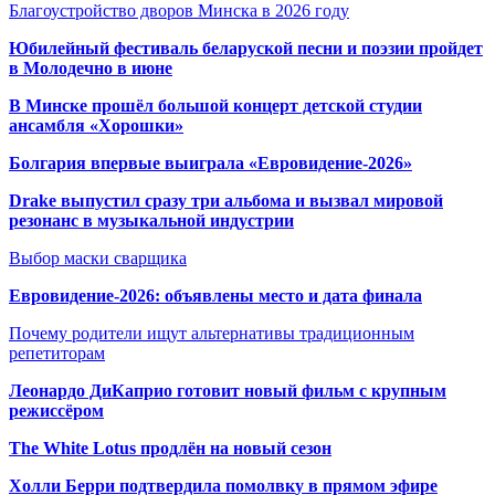
Благоустройство дворов Минска в 2026 году
Юбилейный фестиваль беларуской песни и поэзии пройдет
в Молодечно в июне
В Минске прошёл большой концерт детской студии
ансамбля «Хорошки»
Болгария впервые выиграла «Евровидение-2026»
Drake выпустил сразу три альбома и вызвал мировой
резонанс в музыкальной индустрии
Выбор маски сварщика
Евровидение-2026: объявлены место и дата финала
Почему родители ищут альтернативы традиционным
репетиторам
Леонардо ДиКаприо готовит новый фильм с крупным
режиссёром
The White Lotus продлён на новый сезон
Холли Берри подтвердила помолвк
у в прямом эфире