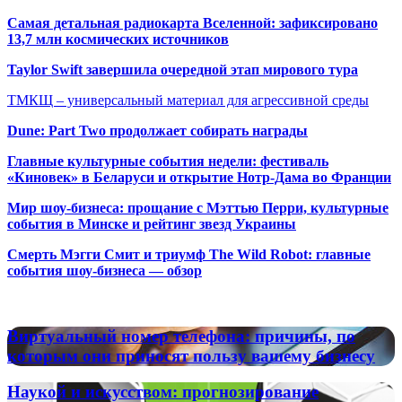
Самая детальная радиокарта Вселенной: зафиксировано
13,7 млн космических источников
Taylor Swift завершила очередной этап мирового тура
ТМКЩ – универсальный материал для агрессивной среды
Dune: Part Two продолжает собирать награды
Главные культурные события недели: фестиваль
«Киновек» в Беларуси и открытие Нотр-Дама во Франции
Мир шоу-бизнеса: прощание с Мэттью Перри, культурные
события в Минске и рейтинг звезд Украины
Смерть Мэгги Смит и триумф The Wild Robot: главные
события шоу-бизнеса — обзор
Популярные радиостанции
Виртуальный
Виртуальный номер телефона: причины, по
номер
которым они приносят пользу вашему бизнесу
телефона:
причины,
Наукой
Наукой и искусством: прогнозирование
по