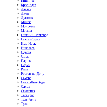
Кишинёв
Краснодар
Лаваль
Лион
Луганск
Минск
Монреаль
Москва
Нижний Новгород
Новосибирск
Нью-Йорк
Николаев
Одесса
Омск
Париж
Пермь
Рига
Ростов-на-Дону
Самара
Санкт-Петербург
Слуцк
Смоленск
Таганрог
Тель-Авив
Тула