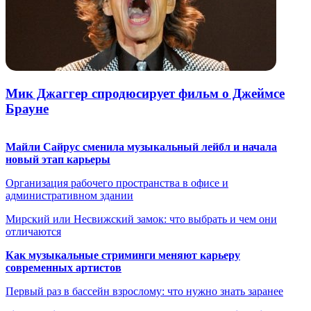
Мик Джаггер спродюсирует фильм о Джеймсе
Брауне
Майли Сайрус сменила музыкальный лейбл и начала
новый этап карьеры
Организация рабочего пространства в офисе и
административном здании
Мирский или Несвижский замок: что выбрать и чем они
отличаются
Как музыкальные стриминги меняют карьеру
современных артистов
Первый раз в бассейн взрослому: что нужно знать заранее