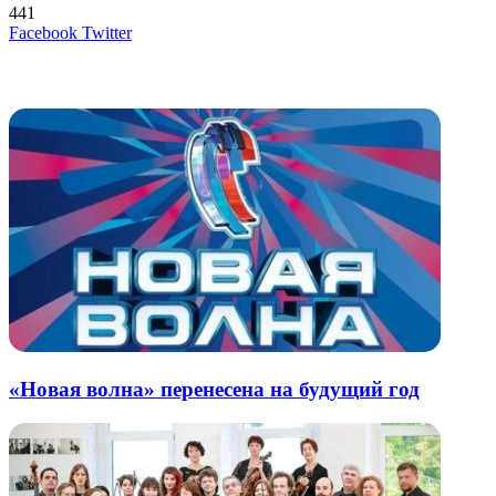
441
LinkedIn
Tumblr
Reddit
Вконтакте
Одноклассники
Skype
Messenger
Messenger
WhatsApp
Telegram
Viber
Line
Поделиться
Печатать
Facebook
Twitter
через
электронную
Похожие радио
почту
«Новая волна» перенесена на будущий год