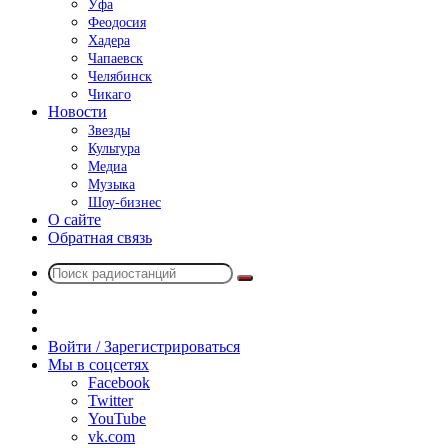
Уфа
Феодосия
Хадера
Чапаевск
Челябинск
Чикаго
Новости
Звезды
Культура
Медиа
Музыка
Шоу-бизнес
О сайте
Обратная связь
Поиск
Switch
радиостанций
skin
Sidebar
Случайное
радио
Войти / Зарегистрироваться
Мы в соцсетях
Facebook
Twitter
YouTube
vk.com