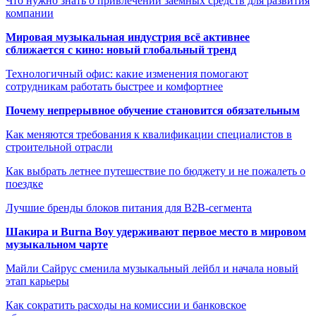
Что нужно знать о привлечении заемных средств для развития
компании
Мировая музыкальная индустрия всё активнее
сближается с кино: новый глобальный тренд
Технологичный офис: какие изменения помогают
сотрудникам работать быстрее и комфортнее
Почему непрерывное обучение становится обязательным
Как меняются требования к квалификации специалистов в
строительной отрасли
Как выбрать летнее путешествие по бюджету и не пожалеть о
поездке
Лучшие бренды блоков питания для B2B-сегмента
Шакира и Burna Boy удерживают первое место в мировом
музыкальном чарте
Майли Сайрус сменила музыкальный лейбл и начала новый
этап карьеры
Как сократить расходы на комиссии и банковское