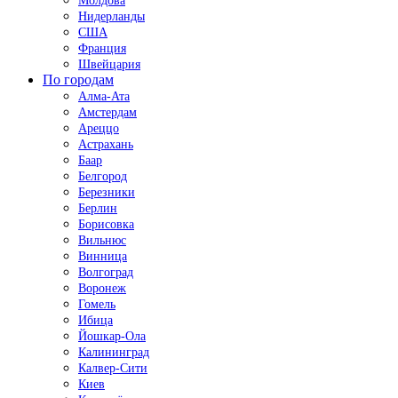
Молдова
Нидерланды
США
Франция
Швейцария
По городам
Алма-Ата
Амстердам
Ареццо
Астрахань
Баар
Белгород
Березники
Берлин
Борисовка
Вильнюс
Винница
Волгоград
Воронеж
Гомель
Ибица
Йошкар-Ола
Калининград
Калвер-Сити
Киев