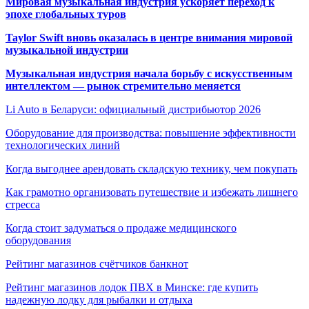
Мировая музыкальная индустрия ускоряет переход к
эпохе глобальных туров
Taylor Swift вновь оказалась в центре внимания мировой
музыкальной индустрии
Музыкальная индустрия начала борьбу с искусственным
интеллектом — рынок стремительно меняется
Li Auto в Беларуси: официальный дистрибьютор 2026
Оборудование для производства: повышение эффективности
технологических линий
Когда выгоднее арендовать складскую технику, чем покупать
Как грамотно организовать путешествие и избежать лишнего
стресса
Когда стоит задуматься о продаже медицинского
оборудования
Рейтинг магазинов счётчиков банкнот
Рейтинг магазинов лодок ПВХ в Минске: где купить
надежную лодку для рыбалки и отдыха