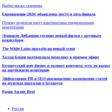
Выбор маски сварщика
Евровидение-2026: объявлены место и дата финала
Почему родители ищут альтернативы традиционным
репетиторам
Леонардо ДиКаприо готовит новый фильм с крупным
режиссёром
The White Lotus продлён на новый сезон
Холли Берри подтвердила помолвк
у в прямом эфире
Белорусский шоу-бизнес и экспорт контента: есть ли выход
на зарубежную аудиторию
Эффективное PR и SEO продвижение:
размещение статей
на десятках порталов в Беларуси
Радио Аплюс Beat
Радио по странам
Россия