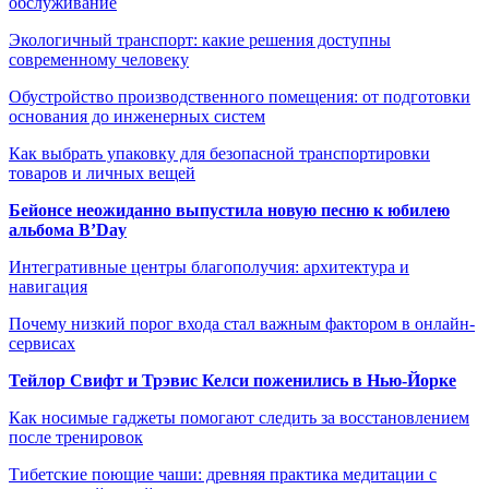
обслуживание
Экологичный транспорт: какие решения доступны
современному человеку
Обустройство производственного помещения: от подготовки
основания до инженерных систем
Как выбрать упаковку для безопасной транспортировки
товаров и личных вещей
Бейонсе неожиданно выпустила новую песню к юбилею
альбома B’Day
Интегративные центры благополучия: архитектура и
навигация
Почему низкий порог входа стал важным фактором в онлайн-
сервисах
Тейлор Свифт и Трэвис Келси поженились в Нью-Йорке
Как носимые гаджеты помогают следить за восстановлением
после тренировок
Тибетские поющие чаши: древняя практика медитации с