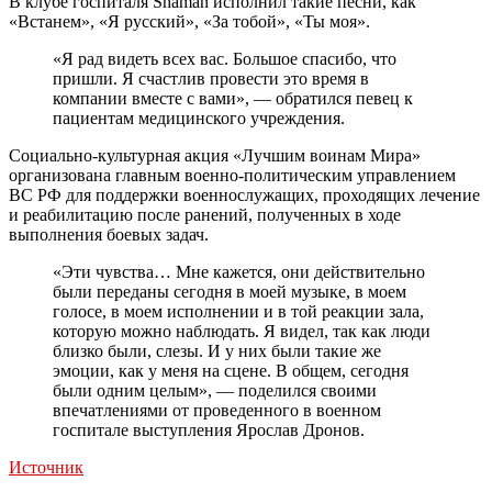
В клубе госпиталя Shaman исполнил такие песни, как
«Встанем», «Я русский», «За тобой», «Ты моя».
«Я рад видеть всех вас. Большое спасибо, что
пришли. Я счастлив провести это время в
компании вместе с вами», — обратился певец к
пациентам медицинского учреждения.
Социально-культурная акция «Лучшим воинам Мира»
организована главным военно-политическим управлением
ВС РФ для поддержки военнослужащих, проходящих лечение
и реабилитацию после ранений, полученных в ходе
выполнения боевых задач.
«Эти чувства… Мне кажется, они действительно
были переданы сегодня в моей музыке, в моем
голосе, в моем исполнении и в той реакции зала,
которую можно наблюдать. Я видел, так как люди
близко были, слезы. И у них были такие же
эмоции, как у меня на сцене. В общем, сегодня
были одним целым», — поделился своими
впечатлениями от проведенного в военном
госпитале выступления Ярослав Дронов.
Источник