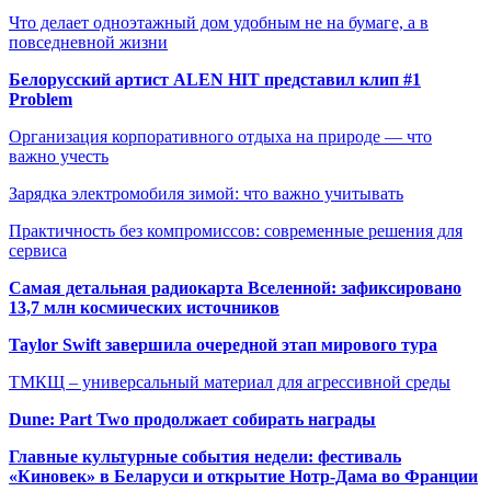
Что делает одноэтажный дом удобным не на бумаге, а в
повседневной жизни
Белорусский артист ALEN HIT представил клип #1
Problem
Организация корпоративного отдыха на природе — что
важно учесть
Зарядка электромобиля зимой: что важно учитывать
Практичность без компромиссов: современные решения для
сервиса
Самая детальная радиокарта Вселенной: зафиксировано
13,7 млн космических источников
Taylor Swift завершила очередной этап мирового тура
ТМКЩ – универсальный материал для агрессивной среды
Dune: Part Two продолжает собирать награды
Главные культурные события недели: фестиваль
«Киновек» в Беларуси и открытие Нотр-Дама во Франции