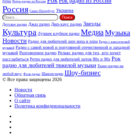
Рок
Рок радио из России
Ретро
Ретро-радио из России
Россия
Украина
Санкт-Петербург
Найти:
Звезды
Дип-хаус радио
Джаз радио
Детское радио
Культура
Медиа
Музыка
Лучшее клубное радио
Новости
Радио для любителей хип-хопа и рэпа
Радио с классической
Радио с самой новой и популярной отечественной и западной
музыкой
музыкой
Разговорное радио
Релакс радио для тех, кто хочет
Рок
расслабиться
Ретро радио для любителей хитов 80х и 90х
радио для любителей тяжелой музыки
Транс-радио на
Шоу-бизнес
любой вкус
Шансон радио
Фолк радио
© Все права защищены 2026
Новости
Обратная связь
О сайте
Политика конфиденциальности
Facebook
Twitter
YouTube
vk.com