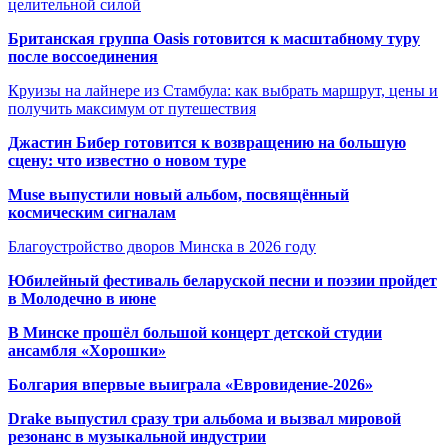
целительной силой
Британская группа Oasis готовится к масштабному туру
после воссоединения
Круизы на лайнере из Стамбула: как выбрать маршрут, цены и
получить максимум от путешествия
Джастин Бибер готовится к возвращению на большую
сцену: что известно о новом туре
Muse выпустили новый альбом, посвящённый
космическим сигналам
Благоустройство дворов Минска в 2026 году
Юбилейный фестиваль беларуской песни и поэзии пройдет
в Молодечно в июне
В Минске прошёл большой концерт детской студии
ансамбля «Хорошки»
Болгария впервые выиграла «Евровидение-2026»
Drake выпустил сразу три альбома и вызвал мировой
резонанс в музыкальной индустрии