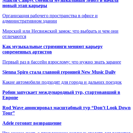
Майли Сайрус сменила музыкальный лейбл и начала
новый этап карьеры
Организация рабочего пространства в офисе и
административном здании
Мирский или Несвижский замок: что выбрать и чем они
отличаются
Как музыкальные стриминги меняют карьеру
современных артистов
Первый раз в бассейн взрослому: что нужно знать заранее
Sienna Spiro стала главной героиней New Music Daily
Какие автомобили подходят для города и дальних поездок
Робин запускает международный тур, стартовавший в
Европе
Rod Wave анонсировал масштабный тур “Don’t Look Down
Tour”
Adele готовит возвращение