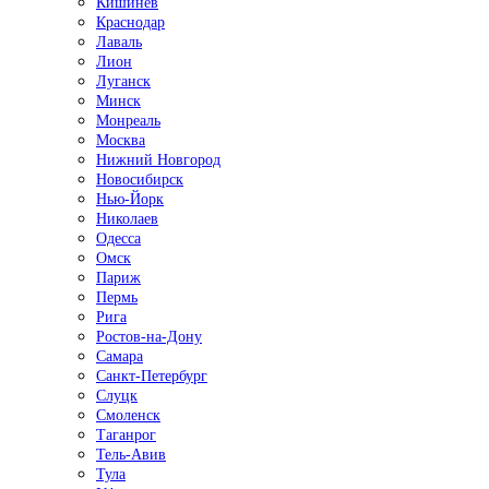
Кишинёв
Краснодар
Лаваль
Лион
Луганск
Минск
Монреаль
Москва
Нижний Новгород
Новосибирск
Нью-Йорк
Николаев
Одесса
Омск
Париж
Пермь
Рига
Ростов-на-Дону
Самара
Санкт-Петербург
Слуцк
Смоленск
Таганрог
Тель-Авив
Тула