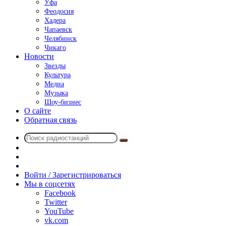
Уфа
Феодосия
Хадера
Чапаевск
Челябинск
Чикаго
Новости
Звезды
Культура
Медиа
Музыка
Шоу-бизнес
О сайте
Обратная связь
Поиск
Switch
радиостанций
skin
Sidebar
Случайное
радио
Войти / Зарегистрироваться
Мы в соцсетях
Facebook
Twitter
YouTube
vk.com