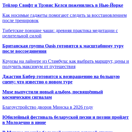
Тейлор Свифт и Трэвис Келси поженились в Нью-Йорке
Как носимые гаджеты помогают следить за восстановлением
после тренировок
Тибетские поющие чаши: древняя практика медитации с
целительной силой
Британская группа Oasis готовится к масштабному туру
после воссоединения
Круизы на лайнере из Стамбула: как выбрать маршрут, цены и
получить максимум от путешествия
Джастин Бибер готовится к возвращению на большую
сцену: что известно о новом туре
Muse выпустили новый альбом, посвящённый
космическим сигналам
Благоустройство дворов Минска в 2026 году
Юбилейный фестиваль беларуской песни и поэзии пройдет
в Молодечно в июне