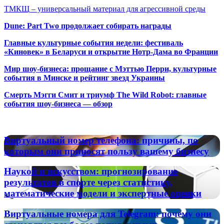
ТМКЩ – универсальный материал для агрессивной среды
Dune: Part Two продолжает собирать награды
Главные культурные события недели: фестиваль
«Киновек» в Беларуси и открытие Нотр-Дама во Франции
Мир шоу-бизнеса: прощание с Мэттью Перри, культурные
события в Минске и рейтинг звезд Украины
Смерть Мэгги Смит и триумф The Wild Robot: главные
события шоу-бизнеса — обзор
Популярные радиостанции
Виртуальный
Виртуальный номер телефона: причины, по
номер
которым они приносят пользу вашему бизнесу
телефона:
причины,
Наукой
Наукой и искусством: прогнозирование
по
и
результатов в спорте через статистику,
которым
искусством:
математические модели и экспертные оценки
они
прогнозирование
приносят
результатов
пользу
Виртуальные
Виртуальные номера для Telegram: почему они
в
вашему
номера
спорте