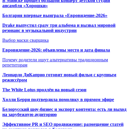
В Минске прошёл большой концерт детской студии
ансамбля «Хорошки»
Болгария впервые выиграла «Евровидение-2026»
Drake выпустил сразу три альбома и вызвал мировой
резонанс в музыкальной индустрии
Выбор маски сварщика
Евровидение-2026: объявлены место и дата финала
Почему родители ищут альтернативы традиционным
репетиторам
Леонардо ДиКаприо готовит новый фильм с крупным
режиссёром
The White Lotus продлён на новый сезон
Холли Берри подтвердила помолвк
у в прямом эфире
Белорусский шоу-бизнес и экспорт контента: есть ли выход
на зарубежную аудиторию
Эффективное PR и SEO продвижение:
размещение статей