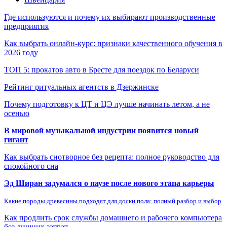
Где используются и почему их выбирают производственные
предприятия
Как выбрать онлайн-курс: признаки качественного обучения в
2026 году
ТОП 5: прокатов авто в Бресте для поездок по Беларуси
Рейтинг ритуальных агентств в Дзержинске
Почему подготовку к ЦТ и ЦЭ лучше начинать летом, а не
осенью
В мировой музыкальной индустрии появится новый
гигант
Как выбрать снотворное без рецепта: полное руководство для
спокойного сна
Эд Ширан задумался о паузе после нового этапа карьеры
Какие породы древесины подходят для доски пола: полный разбор и выбор
Как продлить срок службы домашнего и рабочего компьютера
без лишних затрат