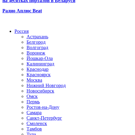
на десятках порталов в Беларуси
Радио Аплюс Beat
Радио по странам
Россия
Астрахань
Белгород
Волгоград
Воронеж
Йошкар-Ола
Калининград
Краснодар
Красноярск
Москва
Нижний Новгород
Новосибирск
Омск
Пермь
Ростов-на-Дону
Самара
Санкт-Петербург
Смоленск
Тамбов
Тула