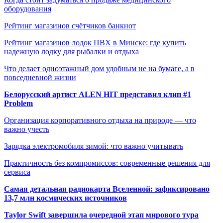
оборудования
Рейтинг магазинов счётчиков банкнот
Рейтинг магазинов лодок ПВХ в Минске: где купить
надежную лодку для рыбалки и отдыха
Что делает одноэтажный дом удобным не на бумаге, а в
повседневной жизни
Белорусский артист ALEN HIT представил клип #1
Problem
Организация корпоративного отдыха на природе — что
важно учесть
Зарядка электромобиля зимой: что важно учитывать
Практичность без компромиссов: современные решения для
сервиса
Самая детальная радиокарта Вселенной: зафиксировано
13,7 млн космических источников
Taylor Swift завершила очередной этап мирового тура