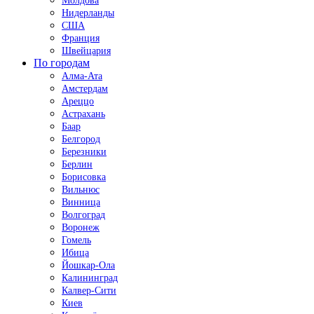
Молдова
Нидерланды
США
Франция
Швейцария
По городам
Алма-Ата
Амстердам
Ареццо
Астрахань
Баар
Белгород
Березники
Берлин
Борисовка
Вильнюс
Винница
Волгоград
Воронеж
Гомель
Ибица
Йошкар-Ола
Калининград
Калвер-Сити
Киев