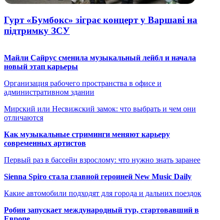
Гурт «Бумбокс» зіграє концерт у Варшаві на
підтримку ЗСУ
Майли Сайрус сменила музыкальный лейбл и начала
новый этап карьеры
Организация рабочего пространства в офисе и
административном здании
Мирский или Несвижский замок: что выбрать и чем они
отличаются
Как музыкальные стриминги меняют карьеру
современных артистов
Первый раз в бассейн взрослому: что нужно знать заранее
Sienna Spiro стала главной героиней New Music Daily
Какие автомобили подходят для города и дальних поездок
Робин запускает международный тур, стартовавший в
Европе