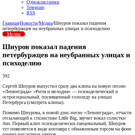
Одноклассники
Telegram
RSS
Главная
/
Новости
/
Медиа
/
Шнуров показал падения
петербуржцев на неубранных улицах и психоделию
Медиа
Шнуров показал падения
петербуржцев на неубранных улицах и
психоделию
592
Сергей Шнуров выпустил сразу два клипа на новую песню
«Ленинграда» «Ритм и мелодия» — психоделический и
остросоциальный, посвященный гололеду на улицах
Петербурга (смотреть клипы).
Помимо Шнурова, в новой дэнс-песне «Ленинграда», отчасти
отсылающей к стилистике Little Big, звучит вокал солистки
Зои. Первый клип психоделически-танцевальный, Шнуров
тут появляется в виде кентавра с обнаженным торсом на фоне
ядовит-кислотных цветов.