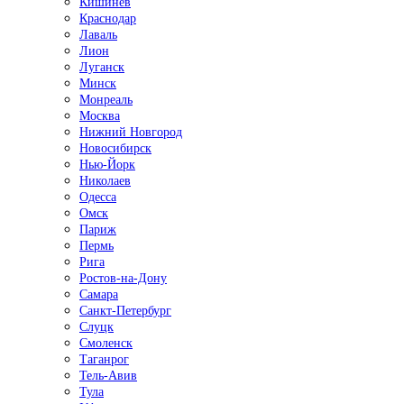
Кишинёв
Краснодар
Лаваль
Лион
Луганск
Минск
Монреаль
Москва
Нижний Новгород
Новосибирск
Нью-Йорк
Николаев
Одесса
Омск
Париж
Пермь
Рига
Ростов-на-Дону
Самара
Санкт-Петербург
Слуцк
Смоленск
Таганрог
Тель-Авив
Тула