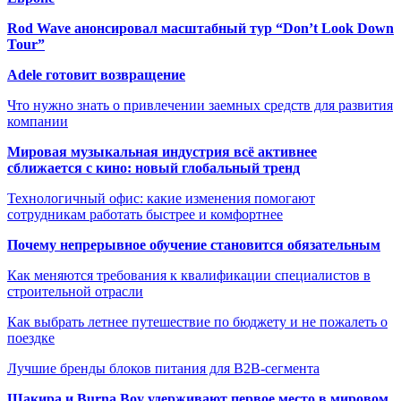
Rod Wave анонсировал масштабный тур “Don’t Look Down
Tour”
Adele готовит возвращение
Что нужно знать о привлечении заемных средств для развития
компании
Мировая музыкальная индустрия всё активнее
сближается с кино: новый глобальный тренд
Технологичный офис: какие изменения помогают
сотрудникам работать быстрее и комфортнее
Почему непрерывное обучение становится обязательным
Как меняются требования к квалификации специалистов в
строительной отрасли
Как выбрать летнее путешествие по бюджету и не пожалеть о
поездке
Лучшие бренды блоков питания для B2B-сегмента
Шакира и Burna Boy удерживают первое место в мировом