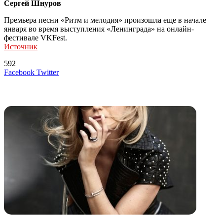
Сергей Шнуров
Премьера песни «Ритм и мелодия» произошла еще в начале
января во время выступления «Ленинграда» на онлайн-
фестивале VKFest.
Источник
592
LinkedIn
Tumblr
Reddit
Вконтакте
Одноклассники
Skype
Messenger
Messenger
WhatsApp
Telegram
Viber
Line
Поделиться
Печатать
Facebook
Twitter
через
электронную
Похожие радио
почту