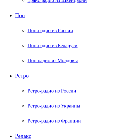
Транс-радио из Швейцарии
Поп
Поп-радио из России
Поп-радио из Беларуси
Поп радио из Молдовы
Ретро
Ретро-радио из России
Ретро-радио из Украины
Ретро-радио из Франции
Релакс