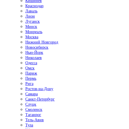
Кишинёв
Краснодар
Лаваль
Лион
Луганск
Минск
Монреаль
Москва
Нижний Новгород
Новосибирск
Нью-Йорк
Николаев
Одесса
Омск
Париж
Пермь
Рига
Ростов-на-Дону
Самара
Санкт-Петербург
Слуцк
Смоленск
Таганрог
Тель-Авив
Тула