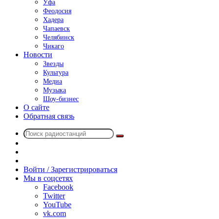
Уфа
Феодосия
Хадера
Чапаевск
Челябинск
Чикаго
Новости
Звезды
Культура
Медиа
Музыка
Шоу-бизнес
О сайте
Обратная связь
Поиск
Switch
радиостанций
skin
Sidebar
Случайное
радио
Войти / Зарегистрироваться
Мы в соцсетях
Facebook
Twitter
YouTube
vk.com