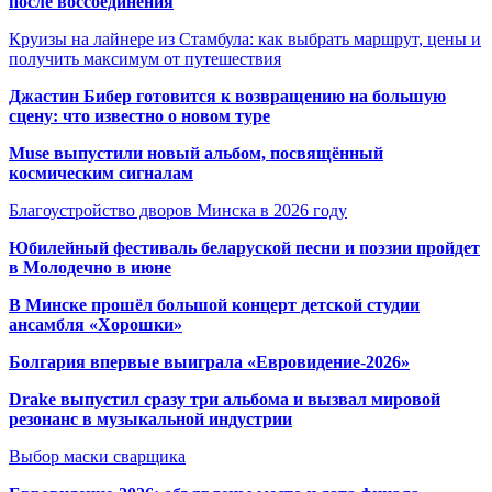
после воссоединения
Круизы на лайнере из Стамбула: как выбрать маршрут, цены и
получить максимум от путешествия
Джастин Бибер готовится к возвращению на большую
сцену: что известно о новом туре
Muse выпустили новый альбом, посвящённый
космическим сигналам
Благоустройство дворов Минска в 2026 году
Юбилейный фестиваль беларуской песни и поэзии пройдет
в Молодечно в июне
В Минске прошёл большой концерт детской студии
ансамбля «Хорошки»
Болгария впервые выиграла «Евровидение-2026»
Drake выпустил сразу три альбома и вызвал мировой
резонанс в музыкальной индустрии
Выбор маски сварщика