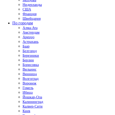
Молдова
Нидерланды
США
Франция
Швейцария
По городам
Алма-Ата
Амстердам
Ареццо
Астрахань
Баар
Белгород
Березники
Берлин
Борисовка
Вильнюс
Винница
Волгоград
Воронеж
Гомель
Ибица
Йошкар-Ола
Калининград
Калвер-Сити
Киев