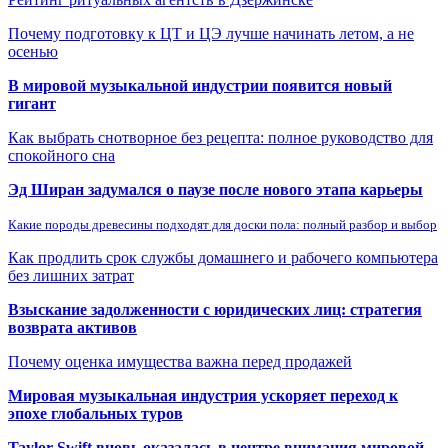
Почему подготовку к ЦТ и ЦЭ лучше начинать летом, а не
осенью
В мировой музыкальной индустрии появится новый
гигант
Как выбрать снотворное без рецепта: полное руководство для
спокойного сна
Эд Ширан задумался о паузе после нового этапа карьеры
Какие породы древесины подходят для доски пола: полный разбор и выбор
Как продлить срок службы домашнего и рабочего компьютера
без лишних затрат
Взыскание задолженности с юридических лиц: стратегия
возврата активов
Почему оценка имущества важна перед продажей
Мировая музыкальная индустрия ускоряет переход к
эпохе глобальных туров
Taylor Swift вновь оказалась в центре внимания мировой