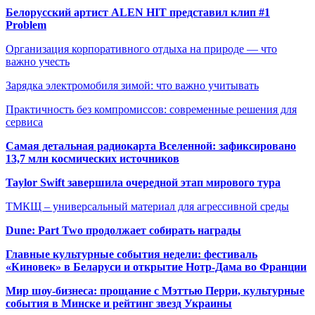
Белорусский артист ALEN HIT представил клип #1
Problem
Организация корпоративного отдыха на природе — что
важно учесть
Зарядка электромобиля зимой: что важно учитывать
Практичность без компромиссов: современные решения для
сервиса
Самая детальная радиокарта Вселенной: зафиксировано
13,7 млн космических источников
Taylor Swift завершила очередной этап мирового тура
ТМКЩ – универсальный материал для агрессивной среды
Dune: Part Two продолжает собирать награды
Главные культурные события недели: фестиваль
«Киновек» в Беларуси и открытие Нотр-Дама во Франции
Мир шоу-бизнеса: прощание с Мэттью Перри, культурные
события в Минске и рейтинг звезд Украины