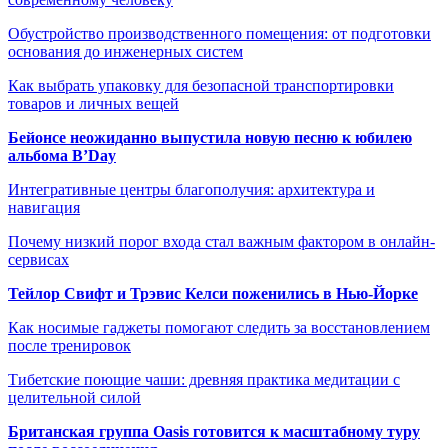
Обустройство производственного помещения: от подготовки
основания до инженерных систем
Как выбрать упаковку для безопасной транспортировки
товаров и личных вещей
Бейонсе неожиданно выпустила новую песню к юбилею
альбома B’Day
Интегративные центры благополучия: архитектура и
навигация
Почему низкий порог входа стал важным фактором в онлайн-
сервисах
Тейлор Свифт и Трэвис Келси поженились в Нью-Йорке
Как носимые гаджеты помогают следить за восстановлением
после тренировок
Тибетские поющие чаши: древняя практика медитации с
целительной силой
Британская группа Oasis готовится к масштабному туру