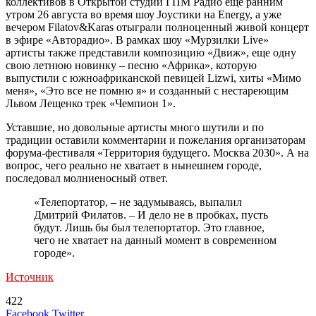
коллективов в Открытой студии ГПМ Радио еще ранним
утром 26 августа во время шоу Joyстики на Energy, а уже
вечером Filatov&Karas отыграли полноценный живой концерт
в эфире «Авторадио». В рамках шоу «Мурзилки Live»
артисты также представили композицию «Движ», еще одну
свою летнюю новинку – песню «Африка», которую
выпустили с южноафриканской певицей Lizwi, хиты «Мимо
меня», «Это все не помню я» и созданный с нестареющим
Львом Лещенко трек «Чемпион 1».
Уставшие, но довольные артисты много шутили и по
традиции оставили комментарии и пожелания организаторам
форума-фестиваля «Территория будущего. Москва 2030». А на
вопрос, чего реально не хватает в нынешнем городе,
последовал молниеносный ответ.
«Телепортатор, – не задумываясь, выпалил
Дмитрий Филатов. – И дело не в пробках, пусть
будут. Лишь бы был телепортатор. Это главное,
чего не хватает на данный момент в современном
городе».
Источник
422
LinkedIn
Tumblr
Reddit
Вконтакте
Одноклассники
Skype
Messenger
Messenger
WhatsApp
Telegram
Viber
Line
Поделиться
Печатать
Facebook
Twitter