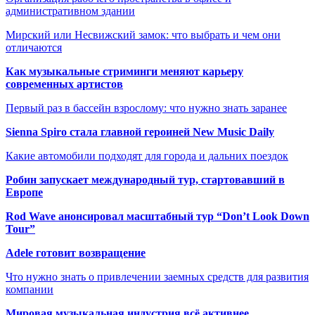
административном здании
Мирский или Несвижский замок: что выбрать и чем они
отличаются
Как музыкальные стриминги меняют карьеру
современных артистов
Первый раз в бассейн взрослому: что нужно знать заранее
Sienna Spiro стала главной героиней New Music Daily
Какие автомобили подходят для города и дальних поездок
Робин запускает международный тур, стартовавший в
Европе
Rod Wave анонсировал масштабный тур “Don’t Look Down
Tour”
Adele готовит возвращение
Что нужно знать о привлечении заемных средств для развития
компании
Мировая музыкальная индустрия всё активнее