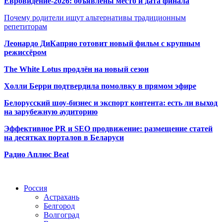
Евровидение-2026: объявлены место и дата финала
Почему родители ищут альтернативы традиционным
репетиторам
Леонардо ДиКаприо готовит новый фильм с крупным
режиссёром
The White Lotus продлён на новый сезон
Холли Берри подтвердила помолвк
у в прямом эфире
Белорусский шоу-бизнес и экспорт контента: есть ли выход
на зарубежную аудиторию
Эффективное PR и SEO продвижение:
размещение статей
на десятках порталов в Беларуси
Радио Аплюс Beat
Радио по странам
Россия
Астрахань
Белгород
Волгоград