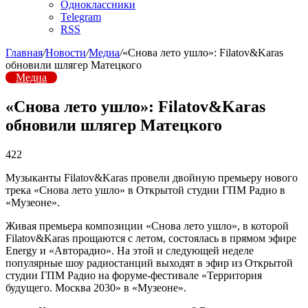
Одноклассники
Telegram
RSS
Главная
/
Новости
/
Медиа
/
«Снова лето ушло»: Filatov&Karas
обновили шлягер Матецкого
Медиа
«Снова лето ушло»: Filatov&Karas
обновили шлягер Матецкого
422
Музыканты Filatov&Karas провели двойную премьеру нового
трека «Снова лето ушло» в Открытой студии ГПМ Радио в
«Музеоне».
Живая премьера композиции «Снова лето ушло», в которой
Filatov&Karas прощаются с летом, состоялась в прямом эфире
Energy и «Авторадио». На этой и следующей неделе
популярные шоу радиостанций выходят в эфир из Открытой
студии ГПМ Радио на форуме-фестивале «Территория
будущего. Москва 2030» в «Музеоне».