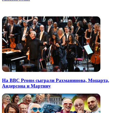
через
электронную
Похожие радио
почту
На BBC Proms сыграли Рахманинова, Моцарта,
Андерсона и Мартину