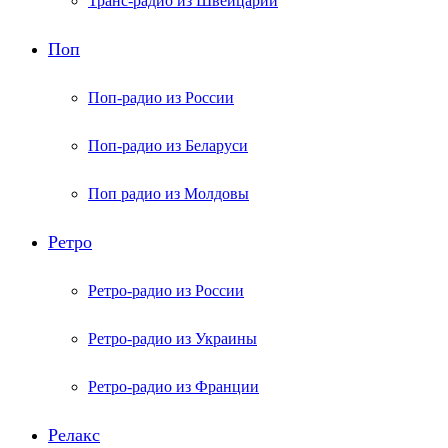
Транс-радио из Швейцарии
Поп
Поп-радио из России
Поп-радио из Беларуси
Поп радио из Молдовы
Ретро
Ретро-радио из России
Ретро-радио из Украины
Ретро-радио из Франции
Релакс