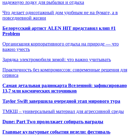
надежную лодку для рыбалки и отдыха
Что делает одноэтажный дом удобным не на бумаге, а в
повседневной жизни
Белорусский артист ALEN HIT представил клип #1
Problem
Организация корпоративного отдыха на природе — что
важно учесть
Зарядка электромобиля зимой: что важно учитывать
Практичность без компромиссов: современные решения для
сервиса
Самая детальная радиокарта Вселенной: зафиксировано
13,7 млн космических источников
Taylor Swift завершила очередной этап мирового тура
ТМКЩ – универсальный материал для агрессивной среды
Dune: Part Two продолжает собирать награды
Главные культурные события недели: фестиваль