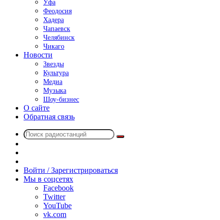
Уфа
Феодосия
Хадера
Чапаевск
Челябинск
Чикаго
Новости
Звезды
Культура
Медиа
Музыка
Шоу-бизнес
О сайте
Обратная связь
Поиск
Switch
радиостанций
skin
Sidebar
Случайное
радио
Войти / Зарегистрироваться
Мы в соцсетях
Facebook
Twitter
YouTube
vk.com