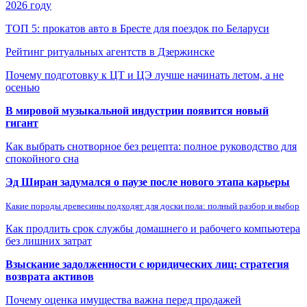
2026 году
ТОП 5: прокатов авто в Бресте для поездок по Беларуси
Рейтинг ритуальных агентств в Дзержинске
Почему подготовку к ЦТ и ЦЭ лучше начинать летом, а не
осенью
В мировой музыкальной индустрии появится новый
гигант
Как выбрать снотворное без рецепта: полное руководство для
спокойного сна
Эд Ширан задумался о паузе после нового этапа карьеры
Какие породы древесины подходят для доски пола: полный разбор и выбор
Как продлить срок службы домашнего и рабочего компьютера
без лишних затрат
Взыскание задолженности с юридических лиц: стратегия
возврата активов
Почему оценка имущества важна перед продажей