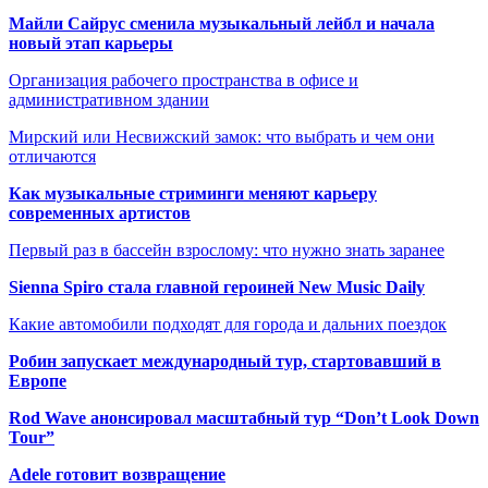
Майли Сайрус сменила музыкальный лейбл и начала
новый этап карьеры
Организация рабочего пространства в офисе и
административном здании
Мирский или Несвижский замок: что выбрать и чем они
отличаются
Как музыкальные стриминги меняют карьеру
современных артистов
Первый раз в бассейн взрослому: что нужно знать заранее
Sienna Spiro стала главной героиней New Music Daily
Какие автомобили подходят для города и дальних поездок
Робин запускает международный тур, стартовавший в
Европе
Rod Wave анонсировал масштабный тур “Don’t Look Down
Tour”
Adele готовит возвращение