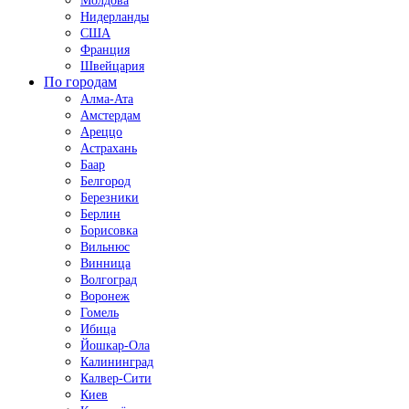
Молдова
Нидерланды
США
Франция
Швейцария
По городам
Алма-Ата
Амстердам
Ареццо
Астрахань
Баар
Белгород
Березники
Берлин
Борисовка
Вильнюс
Винница
Волгоград
Воронеж
Гомель
Ибица
Йошкар-Ола
Калининград
Калвер-Сити
Киев