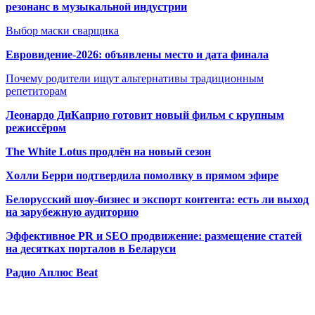
резонанс в музыкальной индустрии
Выбор маски сварщика
Евровидение-2026: объявлены место и дата финала
Почему родители ищут альтернативы традиционным
репетиторам
Леонардо ДиКаприо готовит новый фильм с крупным
режиссёром
The White Lotus продлён на новый сезон
Холли Берри подтвердила помолвк
у в прямом эфире
Белорусский шоу-бизнес и экспорт контента: есть ли выход
на зарубежную аудиторию
Эффективное PR и SEO продвижение:
размещение статей
на десятках порталов в Беларуси
Радио Аплюс Beat
Радио по странам