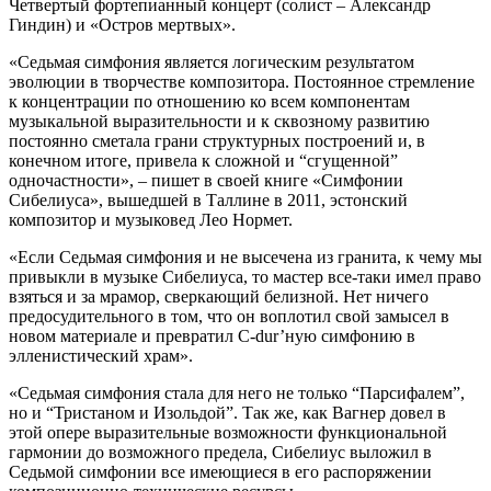
Четвертый фортепианный концерт (солист – Александр
Гиндин) и «Остров мертвых».
«Седьмая симфония является логическим результатом
эволюции в творчестве композитора. Постоянное стремление
к концентрации по отношению ко всем компонентам
музыкальной выразительности и к сквозному развитию
постоянно сметала грани структурных построений и, в
конечном итоге, привела к сложной и “сгущенной”
одночастности», – пишет в своей книге «Симфонии
Сибелиуса», вышедшей в Таллине в 2011, эстонский
композитор и музыковед Лео Нормет.
«Если Седьмая симфония и не высечена из гранита, к чему мы
привыкли в музыке Сибелиуса, то мастер все-таки имел право
взяться и за мрамор, сверкающий белизной. Нет ничего
предосудительного в том, что он воплотил свой замысел в
новом материале и превратил C-dur’ную симфонию в
элленистический храм».
«Седьмая симфония стала для него не только “Парсифалем”,
но и “Тристаном и Изольдой”. Так же, как Вагнер довел в
этой опере выразительные возможности функциональной
гармонии до возможного предела, Сибелиус выложил в
Седьмой симфонии все имеющиеся в его распоряжении