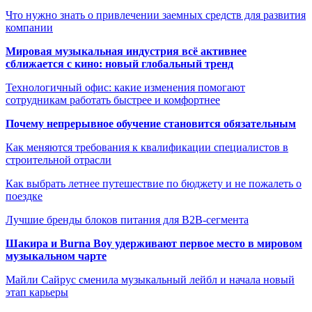
Что нужно знать о привлечении заемных средств для развития
компании
Мировая музыкальная индустрия всё активнее
сближается с кино: новый глобальный тренд
Технологичный офис: какие изменения помогают
сотрудникам работать быстрее и комфортнее
Почему непрерывное обучение становится обязательным
Как меняются требования к квалификации специалистов в
строительной отрасли
Как выбрать летнее путешествие по бюджету и не пожалеть о
поездке
Лучшие бренды блоков питания для B2B-сегмента
Шакира и Burna Boy удерживают первое место в мировом
музыкальном чарте
Майли Сайрус сменила музыкальный лейбл и начала новый
этап карьеры