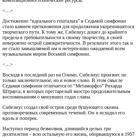
композиционно-технические ресурсы.
<…>
Достижение “идеального гештальта” в Седьмой симфонии
стало камнем преткновения для продолжения укоренившегося
творческого пути. К тому же, Сибелиус дошел до крайнего
предела в требовательности к своему творчеству, в своей
невероятно острой самокритичности. В результате этого так и
не стало замышляемой им и нетерпеливо ожидаемой всем
музыкальным миром Восьмой симфонии.
<…>
Восходя в последний раз на Олимп, Сибелиус произнес не
только заключительное, но и новое слово. В этом смысле
Седьмая симфония отличается от “Метаморфоз” Рихарда
Штрауса, в которых престарелый маэстро продолжительным
воспоминаниям о минувших годах славы.
Сибелиус создал свой остров среди бушующего океана
противоречивых современных течений. Он и исходил его
вдоль и поперек.
Наступил период безмолвия, длившийся целых три
десятилетия – всю остальную его жизнь, оборвавшуюся в 1957