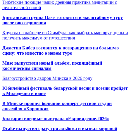
Тибетские поющие чаши: древняя практика медитации с
целительной силой
Британская группа Oasis готовится к масштабному туру
после воссоединения
Круизы на лайнере из Стамбула: как выбрать маршрут, цены и
получить максимум от путешествия
Джастин Бибер готовится к возвращению на большую
сцену: что известно о новом туре
Muse выпустили новый альбом, посвящённый
космическим сигналам
Благоустройство дворов Минска в 2026 году
Юбилейный фестиваль беларуской песни и поэзии пройдет
в Молодечно в июне
В Минске прошёл большой концерт детской студии
ансамбля «Хорошки»
Болгария впервые выиграла «Евровидение-2026»
Drake выпустил сразу три альбома и вызвал мировой