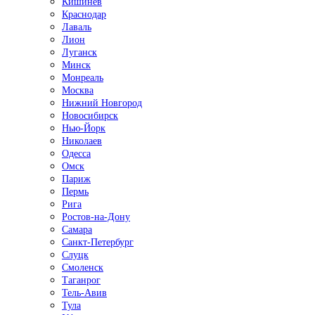
Кишинёв
Краснодар
Лаваль
Лион
Луганск
Минск
Монреаль
Москва
Нижний Новгород
Новосибирск
Нью-Йорк
Николаев
Одесса
Омск
Париж
Пермь
Рига
Ростов-на-Дону
Самара
Санкт-Петербург
Слуцк
Смоленск
Таганрог
Тель-Авив
Тула