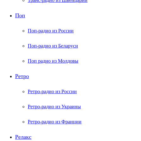
Транс-радио из Швейцарии
Поп
Поп-радио из России
Поп-радио из Беларуси
Поп радио из Молдовы
Ретро
Ретро-радио из России
Ретро-радио из Украины
Ретро-радио из Франции
Релакс