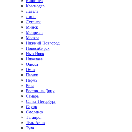
Кишинёв
Краснодар
Лаваль
Лион
Луганск
Минск
Монреаль
Москва
Нижний Новгород
Новосибирск
Нью-Йорк
Николаев
Одесса
Омск
Париж
Пермь
Рига
Ростов-на-Дону
Самара
Санкт-Петербург
Слуцк
Смоленск
Таганрог
Тель-Авив
Тула