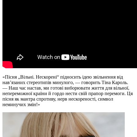
«Пісня „Вільні. Нескорені“ підносить ідею звільнення від
нав’язаних стереотипів минулого, — говорить Тіна Кароль.
— Наш час настав, ми готові виборювати життя для вільної,
непереможної країни й гордо нести свій прапор перемоги. Ця
пісня як мантра спротиву, нерв нескореності, символ
неминучих змін!»