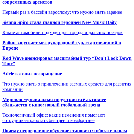
современных артистов
Первый раз в бассейн взрослому: что нужно знать заранее
Sienna Spiro стала главной героиней New Music Daily
Какие автомобили подходят для города и дальних поездок
Робин запускает международный тур, стартовавший в
Европе
Rod Wave анонсировал масштабный тур “Don’t Look Down
Tour”
Adele готовит возвращение
Что нужно знать о привлечении заемных средств для развития
компании
Мировая музыкальная индустрия всё активнее
сближается с кино: новый глобальный тренд
Технологичный офис: какие изменения помогают
сотрудникам работать быстрее и комфортнее
Почему непрерывное обучение становится обязательным