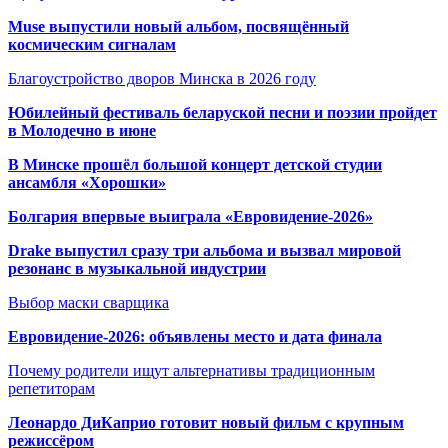
Muse выпустили новый альбом, посвящённый
космическим сигналам
Благоустройство дворов Минска в 2026 году
Юбилейный фестиваль беларуской песни и поэзии пройдет
в Молодечно в июне
В Минске прошёл большой концерт детской студии
ансамбля «Хорошки»
Болгария впервые выиграла «Евровидение-2026»
Drake выпустил сразу три альбома и вызвал мировой
резонанс в музыкальной индустрии
Выбор маски сварщика
Евровидение-2026: объявлены место и дата финала
Почему родители ищут альтернативы традиционным
репетиторам
Леонардо ДиКаприо готовит новый фильм с крупным
режиссёром