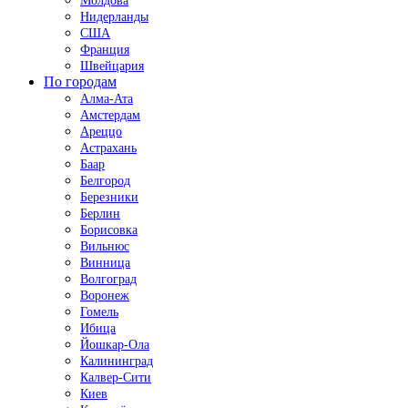
Молдова
Нидерланды
США
Франция
Швейцария
По городам
Алма-Ата
Амстердам
Ареццо
Астрахань
Баар
Белгород
Березники
Берлин
Борисовка
Вильнюс
Винница
Волгоград
Воронеж
Гомель
Ибица
Йошкар-Ола
Калининград
Калвер-Сити
Киев