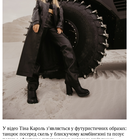
У відео Тіна Кароль з’являється у футуристичних образах:
танцює посеред скель у блискучому комбінезоні та позує