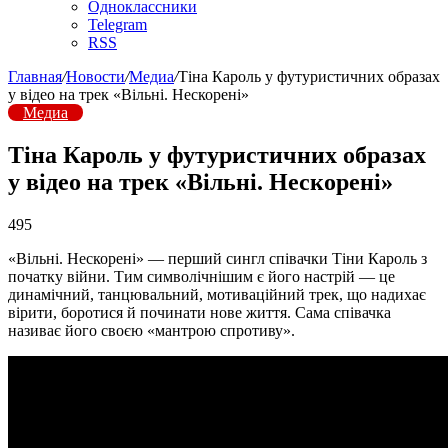
Одноклассники
Telegram
RSS
Главная
/
Новости
/
Медиа
/
Тіна Кароль у футуристичних образах
у відео на трек «Вільні. Нескорені»
Медиа
Тіна Кароль у футуристичних образах
у відео на трек «Вільні. Нескорені»
495
«Вільні. Нескорені» — перший сингл співачки Тіни Кароль з
початку війни. Тим символічнішим є його настрій — це
динамічний, танцювальний, мотиваційний трек, що надихає
вірити, боротися й починати нове життя. Сама співачка
називає його своєю «мантрою спротиву».