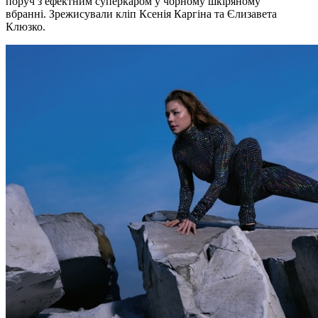
поруч з ефектним суперкаром у чорному шкіряному
вбранні. Зрежисували кліп Ксенія Каргіна та Єлизавета
Клюзко.