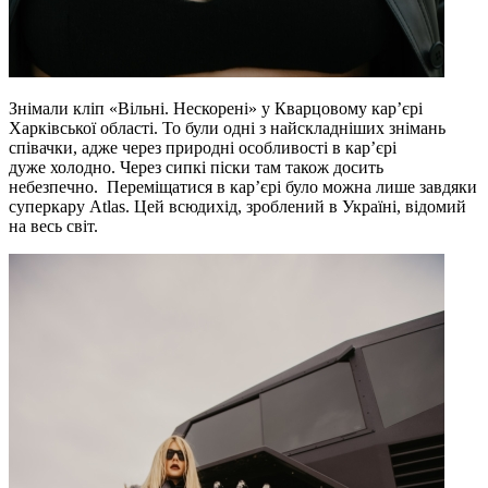
Знімали кліп «Вільні. Нескорені» у Кварцовому кар’єрі
Харківської області. То були одні з найскладніших знімань
співачки, адже через природні особливості в кар’єрі
дуже холодно. Через сипкі піски там також досить
небезпечно. Переміщатися в кар’єрі було можна лише завдяки
суперкару Atlas. Цей всюдихід, зроблений в Україні, відомий
на весь світ.