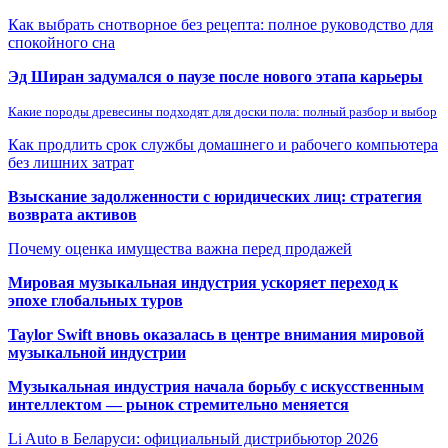
Как выбрать снотворное без рецепта: полное руководство для
спокойного сна
Эд Ширан задумался о паузе после нового этапа карьеры
Какие породы древесины подходят для доски пола: полный разбор и выбор
Как продлить срок службы домашнего и рабочего компьютера
без лишних затрат
Взыскание задолженности с юридических лиц: стратегия
возврата активов
Почему оценка имущества важна перед продажей
Мировая музыкальная индустрия ускоряет переход к
эпохе глобальных туров
Taylor Swift вновь оказалась в центре внимания мировой
музыкальной индустрии
Музыкальная индустрия начала борьбу с искусственным
интеллектом — рынок стремительно меняется
Li Auto в Беларуси: официальный дистрибьютор 2026