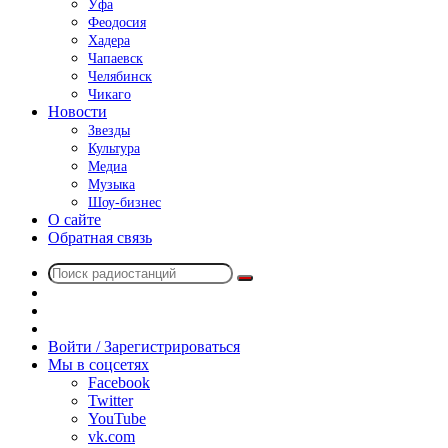
Уфа
Феодосия
Хадера
Чапаевск
Челябинск
Чикаго
Новости
Звезды
Культура
Медиа
Музыка
Шоу-бизнес
О сайте
Обратная связь
Поиск
Switch
радиостанций
skin
Sidebar
Случайное
радио
Войти / Зарегистрироваться
Мы в соцсетях
Facebook
Twitter
YouTube
vk.com