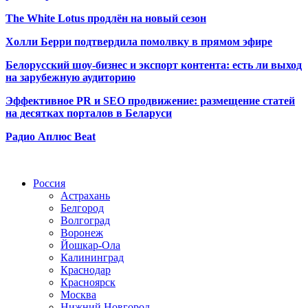
The White Lotus продлён на новый сезон
Холли Берри подтвердила помолвк
у в прямом эфире
Белорусский шоу-бизнес и экспорт контента: есть ли выход
на зарубежную аудиторию
Эффективное PR и SEO продвижение:
размещение статей
на десятках порталов в Беларуси
Радио Аплюс Beat
Радио по странам
Россия
Астрахань
Белгород
Волгоград
Воронеж
Йошкар-Ола
Калининград
Краснодар
Красноярск
Москва
Нижний Новгород