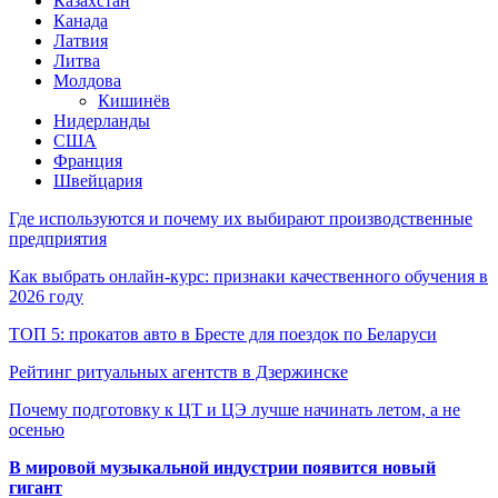
Казахстан
Канада
Латвия
Литва
Молдова
Кишинёв
Нидерланды
США
Франция
Швейцария
Где используются и почему их выбирают производственные
предприятия
Как выбрать онлайн-курс: признаки качественного обучения в
2026 году
ТОП 5: прокатов авто в Бресте для поездок по Беларуси
Рейтинг ритуальных агентств в Дзержинске
Почему подготовку к ЦТ и ЦЭ лучше начинать летом, а не
осенью
В мировой музыкальной индустрии появится новый
гигант