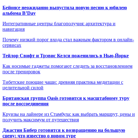
Бейонсе неожиданно выпустила новую песню к юбилею
альбома B’Day
Интегративные центры благополучия: архитектура и
навигация
Почему низкий порог входа стал важным фактором в онлайн-
сервисах
Тейлор Свифт и Трэвис Келси поженились в Нью-Йорке
Как носимые гаджеты помогают следить за восстановлением
после тренировок
Тибетские поющие чаши: древняя практика медитации с
целительной силой
Британская группа Oasis готовится к масштабному туру
после воссоединения
Круизы на лайнере из Стамбула: как выбрать маршрут, цены и
получить максимум от путешествия
Джастин Бибер готовится к возвращению на большую
сцену: что известно о новом туре