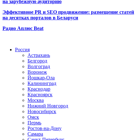
на зарубежную аудиторию
Эффективное PR и SEO продвижение:
размещение статей
на десятках порталов в Беларуси
Радио Аплюс Beat
Радио по странам
Россия
Астрахань
Белгород
Волгоград
Воронеж
Йошкар-Ола
Калининград
Краснодар
Красноярск
Москва
Нижний Новгород
Новосибирск
Омск
Пермь
Ростов-на-Дону
Самара
Санкт-Петербург