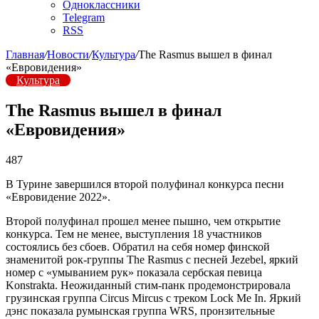
Одноклассники
Telegram
RSS
Главная
/
Новости
/
Культура
/
The Rasmus вышел в финал
«Евровидения»
Культура
The Rasmus вышел в финал
«Евровидения»
487
В Турине завершился второй полуфинал конкурса песни
«Евровидение 2022».
Второй полуфинал прошел менее пышно, чем открытие
конкурса. Тем не менее, выступления 18 участников
состоялись без сбоев. Обратил на себя номер финской
знаменитой рок-группы The Rasmus с песней Jezebel, яркий
номер с «умыванием рук» показала сербская певица
Konstrakta. Неожиданный стим-панк продемонстрировала
грузинская группа Circus Mircus с треком Lock Me In. Яркий
дэнс показала румынская группа WRS, пронзительные