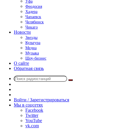
Уфа
Феодосия
Хадера
Чапаевск
Челябинск
Чикаго
Новости
Звезды
Культура
Медиа
Музыка
Шоу-бизнес
О сайте
Обратная связь
Поиск
Switch
радиостанций
skin
Sidebar
Случайное
радио
Войти / Зарегистрироваться
Мы в соцсетях
Facebook
Twitter
YouTube
vk.com