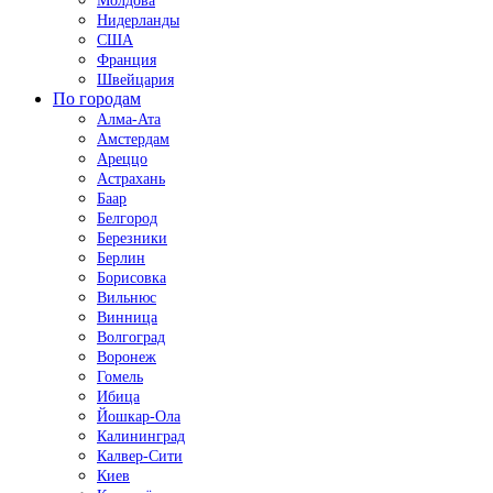
Молдова
Нидерланды
США
Франция
Швейцария
По городам
Алма-Ата
Амстердам
Ареццо
Астрахань
Баар
Белгород
Березники
Берлин
Борисовка
Вильнюс
Винница
Волгоград
Воронеж
Гомель
Ибица
Йошкар-Ола
Калининград
Калвер-Сити
Киев