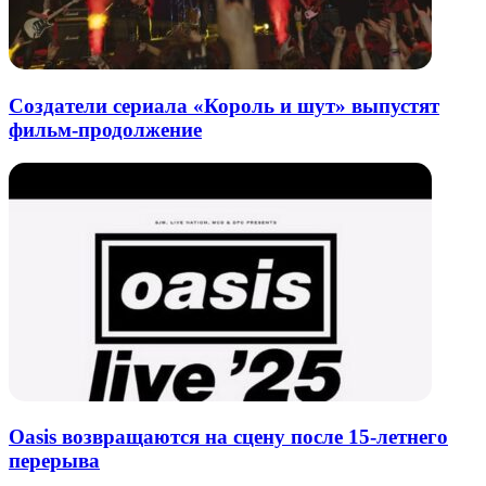
Создатели сериала «Король и шут» выпустят
фильм-продолжение
Oasis возвращаются на сцену после 15-летнего
перерыва