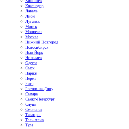
Кишинёв
Краснодар
Лаваль
Лион
Луганск
Минск
Монреаль
Москва
Нижний Новгород
Новосибирск
Нью-Йорк
Николаев
Одесса
Омск
Париж
Пермь
Рига
Ростов-на-Дону
Самара
Санкт-Петербург
Слуцк
Смоленск
Таганрог
Тель-Авив
Тула