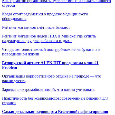
Как грамотно организовать путешествие и избежать лишнего
стресса
Когда стоит задуматься о продаже медицинского
оборудования
Рейтинг магазинов счётчиков банкнот
Рейтинг магазинов лодок ПВХ в Минске: где купить
надежную лодку для рыбалки и отдыха
Что делает одноэтажный дом удобным не на бумаге, а в
повседневной жизни
Белорусский артист ALEN HIT представил клип #1
Problem
Организация корпоративного отдыха на природе — что
важно учесть
Зарядка электромобиля зимой: что важно учитывать
Практичность без компромиссов: современные решения для
сервиса
Самая детальная радиокарта Вселенной: зафиксировано