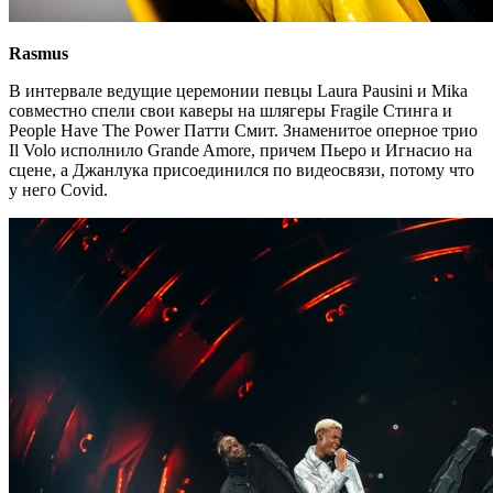
Rasmus
В интервале ведущие церемонии певцы Laura Pausini и Mika
совместно спели свои каверы на шлягеры Fragile Стинга и
People Have The Power Патти Смит. Знаменитое оперное трио
Il Volo исполнило Grande Amore, причем Пьеро и Игнасио на
сцене, а Джанлука присоединился по видеосвязи, потому что
у него Covid.