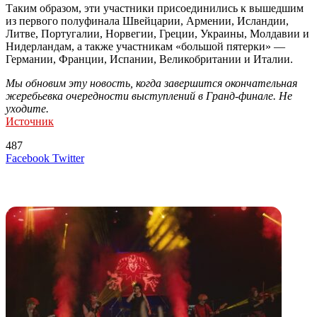
Таким образом, эти участники присоединились к вышедшим
из первого полуфинала Швейцарии, Армении, Исландии,
Литве, Португалии, Норвегии, Греции, Украины, Молдавии и
Нидерландам, а также участникам «большой пятерки» —
Германии, Франции, Испании, Великобритании и Италии.
Мы обновим эту новость, когда завершится окончательная
жеребьевка очередности выступлений в Гранд-финале. Не
уходите.
Источник
487
LinkedIn
Tumblr
Reddit
Вконтакте
Одноклассники
Skype
Messenger
Messenger
WhatsApp
Telegram
Viber
Line
Поделиться
Печатать
Facebook
Twitter
через
электронную
Похожие радио
почту