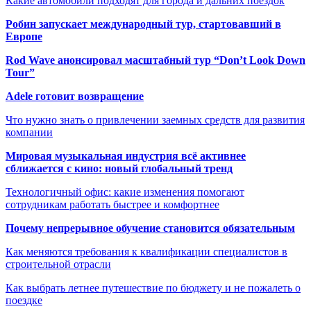
Какие автомобили подходят для города и дальних поездок
Робин запускает международный тур, стартовавший в
Европе
Rod Wave анонсировал масштабный тур “Don’t Look Down
Tour”
Adele готовит возвращение
Что нужно знать о привлечении заемных средств для развития
компании
Мировая музыкальная индустрия всё активнее
сближается с кино: новый глобальный тренд
Технологичный офис: какие изменения помогают
сотрудникам работать быстрее и комфортнее
Почему непрерывное обучение становится обязательным
Как меняются требования к квалификации специалистов в
строительной отрасли
Как выбрать летнее путешествие по бюджету и не пожалеть о
поездке