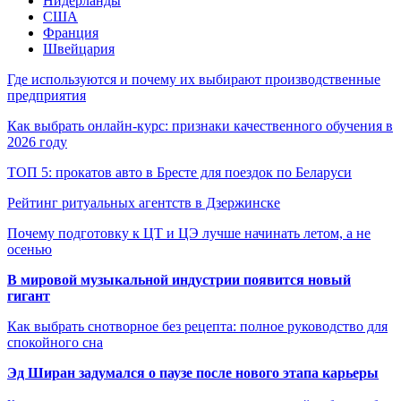
Нидерланды
США
Франция
Швейцария
Где используются и почему их выбирают производственные
предприятия
Как выбрать онлайн-курс: признаки качественного обучения в
2026 году
ТОП 5: прокатов авто в Бресте для поездок по Беларуси
Рейтинг ритуальных агентств в Дзержинске
Почему подготовку к ЦТ и ЦЭ лучше начинать летом, а не
осенью
В мировой музыкальной индустрии появится новый
гигант
Как выбрать снотворное без рецепта: полное руководство для
спокойного сна
Эд Ширан задумался о паузе после нового этапа карьеры