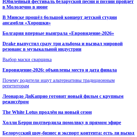
Юбилейный фестиваль беларуской песни и поэзии пройдет
в Молодечно в июне
В Минске прошёл большой концерт детской студии
ансамбля «Хорошки»
Болгария впервые выиграла «Евровидение-2026»
Drake выпустил сразу три альбома и вызвал мировой
резонанс в музыкальной индустрии
Выбор маски сварщика
Евровидение-2026: объявлены место и дата финала
Почему родители ищут альтернативы традиционным
репетиторам
Леонардо ДиКаприо готовит новый фильм с крупным
режиссёром
The White Lotus продлён на новый сезон
Холли Берри подтвердила помолвк
у в прямом эфире
Белорусский шоу-бизнес и экспорт контента: есть ли выход