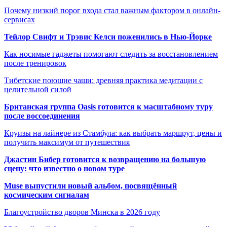
Почему низкий порог входа стал важным фактором в онлайн-
сервисах
Тейлор Свифт и Трэвис Келси поженились в Нью-Йорке
Как носимые гаджеты помогают следить за восстановлением
после тренировок
Тибетские поющие чаши: древняя практика медитации с
целительной силой
Британская группа Oasis готовится к масштабному туру
после воссоединения
Круизы на лайнере из Стамбула: как выбрать маршрут, цены и
получить максимум от путешествия
Джастин Бибер готовится к возвращению на большую
сцену: что известно о новом туре
Muse выпустили новый альбом, посвящённый
космическим сигналам
Благоустройство дворов Минска в 2026 году