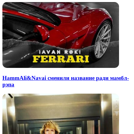
HammAli&Navai сменили название ради мамбл-
рэпа