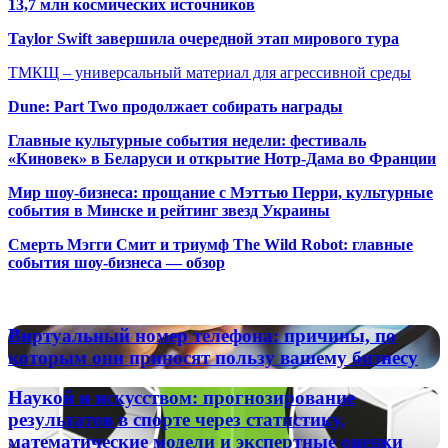
13,7 млн космических источников
Taylor Swift завершила очередной этап мирового тура
ТМКЩ – универсальный материал для агрессивной среды
Dune: Part Two продолжает собирать награды
Главные культурные события недели: фестиваль
«Киновек» в Беларуси и открытие Нотр-Дама во Франции
Мир шоу-бизнеса: прощание с Мэттью Перри, культурные
события в Минске и рейтинг звезд Украины
Смерть Мэгги Смит и триумф The Wild Robot: главные
события шоу-бизнеса — обзор
Популярные радиостанции
Виртуальный
Виртуальный номер телефона: причины, по
номер
которым они приносят пользу вашему бизнесу
телефона:
причины,
Наукой
Наукой и искусством: прогнозирование
по
и
результатов в спорте через статистику,
которым
искусством:
математические модели и экспертные оценки
они