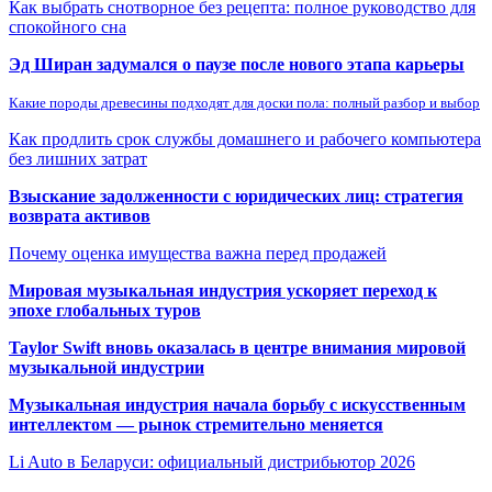
Как выбрать снотворное без рецепта: полное руководство для
спокойного сна
Эд Ширан задумался о паузе после нового этапа карьеры
Какие породы древесины подходят для доски пола: полный разбор и выбор
Как продлить срок службы домашнего и рабочего компьютера
без лишних затрат
Взыскание задолженности с юридических лиц: стратегия
возврата активов
Почему оценка имущества важна перед продажей
Мировая музыкальная индустрия ускоряет переход к
эпохе глобальных туров
Taylor Swift вновь оказалась в центре внимания мировой
музыкальной индустрии
Музыкальная индустрия начала борьбу с искусственным
интеллектом — рынок стремительно меняется
Li Auto в Беларуси: официальный дистрибьютор 2026