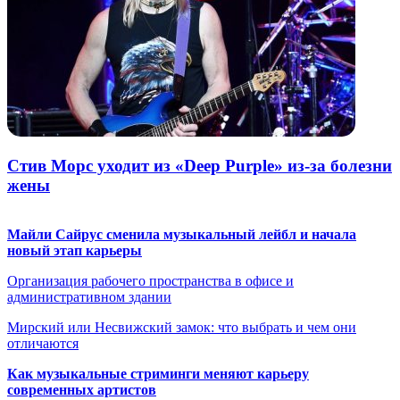
Стив Морс уходит из «Deep Purple» из-за болезни
жены
Майли Сайрус сменила музыкальный лейбл и начала
новый этап карьеры
Организация рабочего пространства в офисе и
административном здании
Мирский или Несвижский замок: что выбрать и чем они
отличаются
Как музыкальные стриминги меняют карьеру
современных артистов