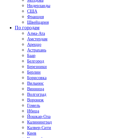
Молдова
Нидерланды
США
Франция
Швейцария
По городам
Алма-Ата
Амстердам
Ареццо
Астрахань
Баар
Белгород
Березники
Берлин
Борисовка
Вильнюс
Винница
Волгоград
Воронеж
Гомель
Ибица
Йошкар-Ола
Калининград
Калвер-Сити
Киев