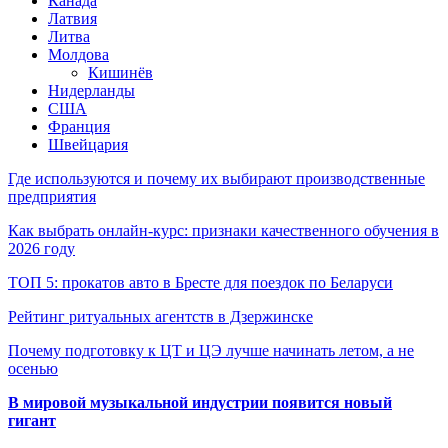
Канада
Латвия
Литва
Молдова
Кишинёв
Нидерланды
США
Франция
Швейцария
Где используются и почему их выбирают производственные
предприятия
Как выбрать онлайн-курс: признаки качественного обучения в
2026 году
ТОП 5: прокатов авто в Бресте для поездок по Беларуси
Рейтинг ритуальных агентств в Дзержинске
Почему подготовку к ЦТ и ЦЭ лучше начинать летом, а не
осенью
В мировой музыкальной индустрии появится новый
гигант