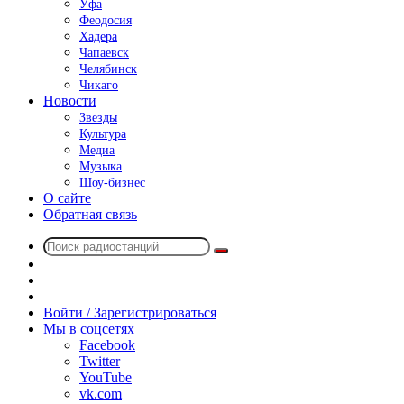
Уфа
Феодосия
Хадера
Чапаевск
Челябинск
Чикаго
Новости
Звезды
Культура
Медиа
Музыка
Шоу-бизнес
О сайте
Обратная связь
Поиск
Switch
радиостанций
skin
Sidebar
Случайное
радио
Войти / Зарегистрироваться
Мы в соцсетях
Facebook
Twitter
YouTube
vk.com