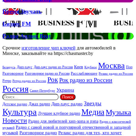
та
Аплюс
Брітні
Deep
Время
Время Звучать
Спірс
Звучать
Бизнес
Бизнес FM
FM
Радио
Радио Аплюс Beat
Аплюс
Beat
Срочное
изготовление чип ключей
для автомобилей в
Минске, заказывайте на https://chasmaster.by
Москва
Киев
Дип-хаус
Дип-хаус радио из России
Клубное
Поп
Беларусь
Разговорное
Расслабляющее
Разговорное радио из России
Релакс радио из России
Рок
Рок радио из России
Ретро
Ретро-радио из России
Россия
Украина
Санкт-Петербург
Найти:
Звезды
Дип-хаус радио
Джаз радио
Детское радио
Культура
Медиа
Музыка
Лучшее клубное радио
Новости
Радио для любителей хип-хопа и рэпа
Радио с классической
Радио с самой новой и популярной отечественной и западной
музыкой
музыкой
Разговорное радио
Релакс радио для тех, кто хочет