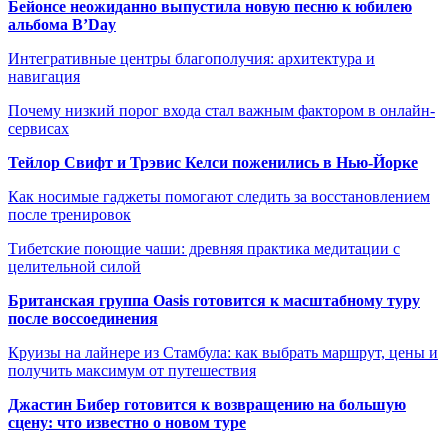
Бейонсе неожиданно выпустила новую песню к юбилею
альбома B’Day
Интегративные центры благополучия: архитектура и
навигация
Почему низкий порог входа стал важным фактором в онлайн-
сервисах
Тейлор Свифт и Трэвис Келси поженились в Нью-Йорке
Как носимые гаджеты помогают следить за восстановлением
после тренировок
Тибетские поющие чаши: древняя практика медитации с
целительной силой
Британская группа Oasis готовится к масштабному туру
после воссоединения
Круизы на лайнере из Стамбула: как выбрать маршрут, цены и
получить максимум от путешествия
Джастин Бибер готовится к возвращению на большую
сцену: что известно о новом туре