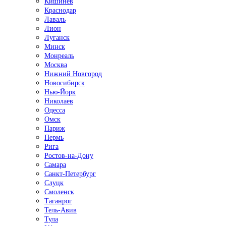
Кишинёв
Краснодар
Лаваль
Лион
Луганск
Минск
Монреаль
Москва
Нижний Новгород
Новосибирск
Нью-Йорк
Николаев
Одесса
Омск
Париж
Пермь
Рига
Ростов-на-Дону
Самара
Санкт-Петербург
Слуцк
Смоленск
Таганрог
Тель-Авив
Тула