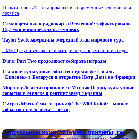
Практичность без компромиссов: современные решения для
сервиса
Самая детальная радиокарта Вселенной: зафиксировано
13,7 млн космических источников
Taylor Swift завершила очередной этап мирового тура
ТМКЩ – универсальный материал для агрессивной среды
Dune: Part Two продолжает собирать награды
Главные культурные события недели: фестиваль
«Киновек» в Беларуси и открытие Нотр-Дама во Франции
Мир шоу-бизнеса: прощание с Мэттью Перри, культурные
события в Минске и рейтинг звезд Украины
Смерть Мэгги Смит и триумф The Wild Robot: главные
события шоу-бизнеса — обзор
Популярные радиостанции
Виртуальный
Виртуальный номер телефона: причины, по
номер
которым они приносят пользу вашему бизнесу