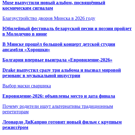
Muse выпустили новый альбом, посвящённый
космическим сигналам
Благоустройство дворов Минска в 2026 году
Юбилейный фестиваль беларуской песни и поэзии пройдет
в Молодечно в июне
В Минске прошёл большой концерт детской студии
ансамбля «Хорошки»
Болгария впервые выиграла «Евровидение-2026»
Drake выпустил сразу три альбома и вызвал мировой
резонанс в музыкальной индустрии
Выбор маски сварщика
Евровидение-2026: объявлены место и дата финала
Почему родители ищут альтернативы традиционным
репетиторам
Леонардо ДиКаприо готовит новый фильм с крупным
режиссёром