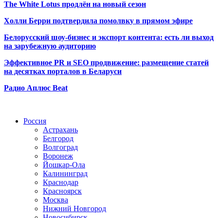
The White Lotus продлён на новый сезон
Холли Берри подтвердила помолвк
у в прямом эфире
Белорусский шоу-бизнес и экспорт контента: есть ли выход
на зарубежную аудиторию
Эффективное PR и SEO продвижение:
размещение статей
на десятках порталов в Беларуси
Радио Аплюс Beat
Радио по странам
Россия
Астрахань
Белгород
Волгоград
Воронеж
Йошкар-Ола
Калининград
Краснодар
Красноярск
Москва
Нижний Новгород
Новосибирск