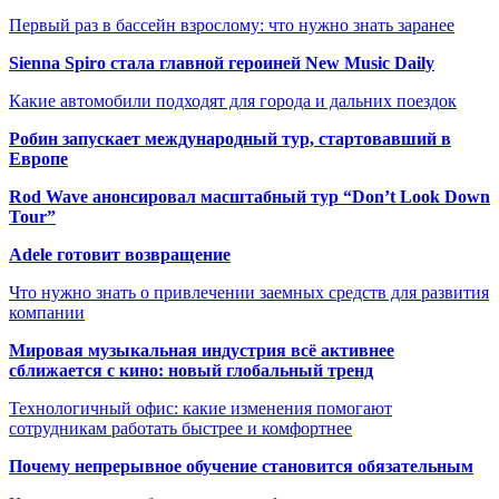
Первый раз в бассейн взрослому: что нужно знать заранее
Sienna Spiro стала главной героиней New Music Daily
Какие автомобили подходят для города и дальних поездок
Робин запускает международный тур, стартовавший в
Европе
Rod Wave анонсировал масштабный тур “Don’t Look Down
Tour”
Adele готовит возвращение
Что нужно знать о привлечении заемных средств для развития
компании
Мировая музыкальная индустрия всё активнее
сближается с кино: новый глобальный тренд
Технологичный офис: какие изменения помогают
сотрудникам работать быстрее и комфортнее
Почему непрерывное обучение становится обязательным