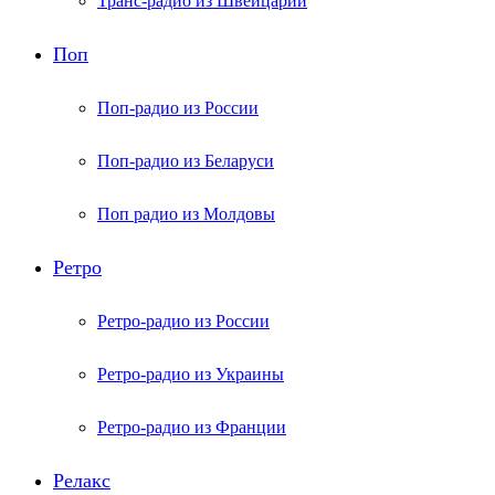
Транс-радио из Швейцарии
Поп
Поп-радио из России
Поп-радио из Беларуси
Поп радио из Молдовы
Ретро
Ретро-радио из России
Ретро-радио из Украины
Ретро-радио из Франции
Релакс