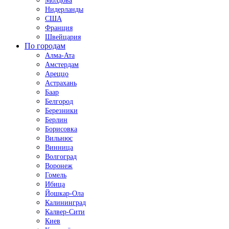
Молдова
Нидерланды
США
Франция
Швейцария
По городам
Алма-Ата
Амстердам
Ареццо
Астрахань
Баар
Белгород
Березники
Берлин
Борисовка
Вильнюс
Винница
Волгоград
Воронеж
Гомель
Ибица
Йошкар-Ола
Калининград
Калвер-Сити
Киев