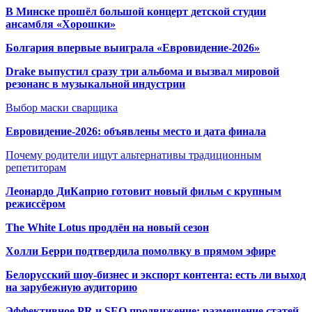
В Минске прошёл большой концерт детской студии
ансамбля «Хорошки»
Болгария впервые выиграла «Евровидение-2026»
Drake выпустил сразу три альбома и вызвал мировой
резонанс в музыкальной индустрии
Выбор маски сварщика
Евровидение-2026: объявлены место и дата финала
Почему родители ищут альтернативы традиционным
репетиторам
Леонардо ДиКаприо готовит новый фильм с крупным
режиссёром
The White Lotus продлён на новый сезон
Холли Берри подтвердила помолвк
у в прямом эфире
Белорусский шоу-бизнес и экспорт контента: есть ли выход
на зарубежную аудиторию
Эффективное PR и SEO продвижение:
размещение статей