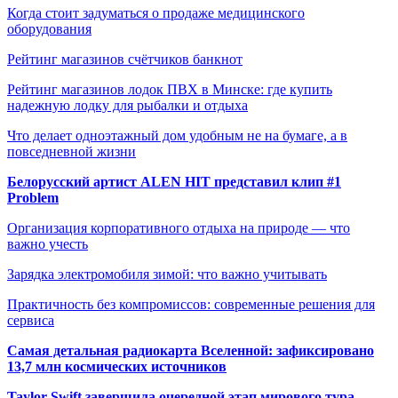
Когда стоит задуматься о продаже медицинского
оборудования
Рейтинг магазинов счётчиков банкнот
Рейтинг магазинов лодок ПВХ в Минске: где купить
надежную лодку для рыбалки и отдыха
Что делает одноэтажный дом удобным не на бумаге, а в
повседневной жизни
Белорусский артист ALEN HIT представил клип #1
Problem
Организация корпоративного отдыха на природе — что
важно учесть
Зарядка электромобиля зимой: что важно учитывать
Практичность без компромиссов: современные решения для
сервиса
Самая детальная радиокарта Вселенной: зафиксировано
13,7 млн космических источников
Taylor Swift завершила очередной этап мирового тура