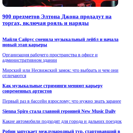
900 предметов Элтона Джона продадут на
торгах, включая рояль и наряды
Майли Сайрус сменила музыкальный лейбл и начала
новый этап карьеры
Организация рабочего пространства в офисе и
административном здании
Мирский или Несвижский замок: что выбрать и чем они
отличаются
Как музыкальные стриминги меняют карьеру
современных артистов
Первый раз в бассейн взрослому: что нужно знать заранее
Sienna Spiro стала главной героиней New Music Daily
Какие автомобили подходят для города и дальних поездок
Робин запускает международный тур, стартовавший в