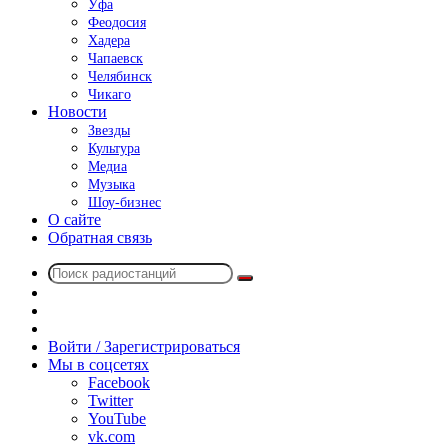
Уфа
Феодосия
Хадера
Чапаевск
Челябинск
Чикаго
Новости
Звезды
Культура
Медиа
Музыка
Шоу-бизнес
О сайте
Обратная связь
Поиск
Switch
радиостанций
skin
Sidebar
Случайное
радио
Войти / Зарегистрироваться
Мы в соцсетях
Facebook
Twitter
YouTube
vk.com