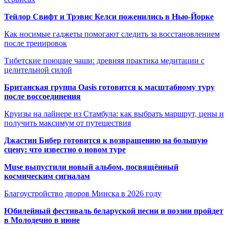
Тейлор Свифт и Трэвис Келси поженились в Нью-Йорке
Как носимые гаджеты помогают следить за восстановлением
после тренировок
Тибетские поющие чаши: древняя практика медитации с
целительной силой
Британская группа Oasis готовится к масштабному туру
после воссоединения
Круизы на лайнере из Стамбула: как выбрать маршрут, цены и
получить максимум от путешествия
Джастин Бибер готовится к возвращению на большую
сцену: что известно о новом туре
Muse выпустили новый альбом, посвящённый
космическим сигналам
Благоустройство дворов Минска в 2026 году
Юбилейный фестиваль беларуской песни и поэзии пройдет
в Молодечно в июне