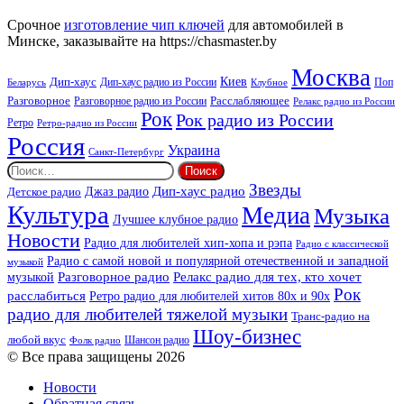
Аплюс
Beat
Срочное
изготовление чип ключей
для автомобилей в
Минске, заказывайте на https://chasmaster.by
Москва
Киев
Дип-хаус
Дип-хаус радио из России
Клубное
Поп
Беларусь
Разговорное
Расслабляющее
Разговорное радио из России
Релакс радио из России
Рок
Рок радио из России
Ретро
Ретро-радио из России
Россия
Украина
Санкт-Петербург
Найти:
Звезды
Дип-хаус радио
Джаз радио
Детское радио
Культура
Медиа
Музыка
Лучшее клубное радио
Новости
Радио для любителей хип-хопа и рэпа
Радио с классической
Радио с самой новой и популярной отечественной и западной
музыкой
музыкой
Разговорное радио
Релакс радио для тех, кто хочет
Рок
расслабиться
Ретро радио для любителей хитов 80х и 90х
радио для любителей тяжелой музыки
Транс-радио на
Шоу-бизнес
любой вкус
Шансон радио
Фолк радио
© Все права защищены 2026
Новости
Обратная связь