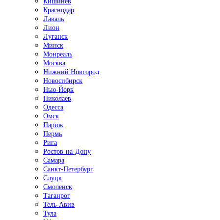
Кишинёв
Краснодар
Лаваль
Лион
Луганск
Минск
Монреаль
Москва
Нижний Новгород
Новосибирск
Нью-Йорк
Николаев
Одесса
Омск
Париж
Пермь
Рига
Ростов-на-Дону
Самара
Санкт-Петербург
Слуцк
Смоленск
Таганрог
Тель-Авив
Тула