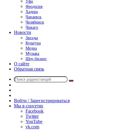
Уфа
Феодосия
Хадера
Чапаевск
Челябинск
Чикаго
Новости
Звезды
Культура
Медиа
Музыка
Шоу-бизнес
О сайте
Обратная связь
Поиск
Switch
радиостанций
skin
Sidebar
Случайное
радио
Войти / Зарегистрироваться
Мы в соцсетях
Facebook
Twitter
YouTube
vk.com