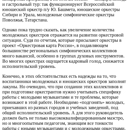
и гастрольный тур: так функционируют Всероссийский
юношеский оркестр п/у Ю. Башмета, юношеские оркестры
Сибири и Урала, молодежные симфонические оркестры
Поволжья, Татарстана.
Однако пока трудно сказать, как увеличение количества
молодежных оркестров отражается на развитии оркестровой
ситуации. Судя по отчетам, которые присылают оркестры в
проект «Оркестровая карта России», в подавляющем
большинстве региональных симфонических коллективов
много вакансий, особенно в группах духовых инструментов.
Во многих оркестрах ощущается кадровый голод, снижается
исполнительский уровень.
Конечно, в этих обстоятельствах есть надежды на то, что
воспитанники молодежных и юношеских оркестров заполнят
лакуны. Но очевидно, что при создании этих коллективов и
при подготовке оркестрантов нужно учитывать специфику
работы с молодыми музыкантами и те проблемы, которые
возникают в этой работе. Необходимо «подгонять» молодых,
приехавших из разных городов и учебных заведений, под
общий исполнительский уровень. А для этого руководитель
должен быть не только высококвалифицированным маэстро,
но и многоопытным педагогом, знающим все тонкости
работы с юными музыкантами и с молодежными оркестрами.