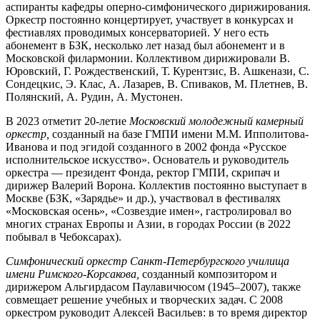
аспиранты кафедры оперно-симфонического дирижирования.
Оркестр постоянно концертирует, участвует в конкурсах и
фестиавлях проводимых консерваторией. У него есть
абонемент в БЗК, несколько лет назад был абонемент и в
Московской филармонии. Коллективом дирижировали В.
Юровский, Г. Рождественский, Т. Курентзис, В. Ашкенази, С.
Сондецкис, Э. Клас, А. Лазарев, В. Спиваков, М. Плетнев, В.
Полянский, А. Рудин, А. Мустонен.
В 2023 отметит 20-летие
Московский молодежный камерный
оркестр,
созданный на базе ГМПИ имени М.М. Ипполитова-
Иванова и под эгидой созданного в 2002 фонда «Русское
исполнительское искусство». Основатель и руководитель
оркестра — президент Фонда, ректор ГМПИ, скрипач и
дирижер Валерий Ворона. Коллектив постоянно выступает в
Москве (БЗК, «Зарядье» и др.), участвовал в фестивалях
«Московская осень», «Созвездие имен», гастролировал во
многих странах Европы и Азии, в городах России (в 2022
побывал в Чебоксарах).
Симфонический оркестр Санкт-Петербургского училища
имени Римского-Корсакова,
созданный композитором и
дирижером Альгирдасом Паулавичюсом (1945–2007), также
совмещает решение учебных и творческих задач. С 2008
оркестром руководит Алексей Васильев: в то время директор