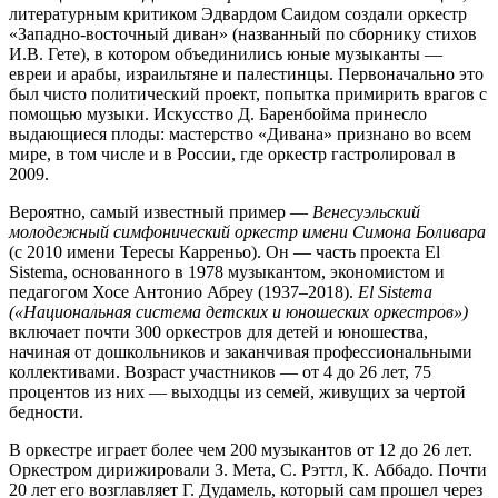
литературным критиком Эдвардом Саидом создали оркестр
«Западно-восточный диван» (названный по сборнику стихов
И.В. Гете), в котором объединились юные музыканты —
евреи и арабы, израильтяне и палестинцы. Первоначально это
был чисто политический проект, попытка примирить врагов с
помощью музыки. Искусство Д. Баренбойма принесло
выдающиеся плоды: мастерство «Дивана» признано во всем
мире, в том числе и в России, где оркестр гастролировал в
2009.
Вероятно, самый известный пример —
Венесуэльский
молодежный симфонический оркестр имени Симона Боливара
(с 2010 имени Тересы Карреньо). Он — часть проекта El
Sistema, основанного в 1978 музыкантом, экономистом и
педагогом Хосе Антонио Абреу (1937–2018).
El Sistema
(«Национальная система детских и юношеских оркестров»)
включает почти 300 оркестров для детей и юношества,
начиная от дошкольников и заканчивая профессиональными
коллективами. Возраст участников — от 4 до 26 лет, 75
процентов из них — выходцы из семей, живущих за чертой
бедности.
В оркестре играет более чем 200 музыкантов от 12 до 26 лет.
Оркестром дирижировали З. Мета, С. Рэттл, К. Аббадо. Почти
20 лет его возглавляет Г. Дудамель, который сам прошел через