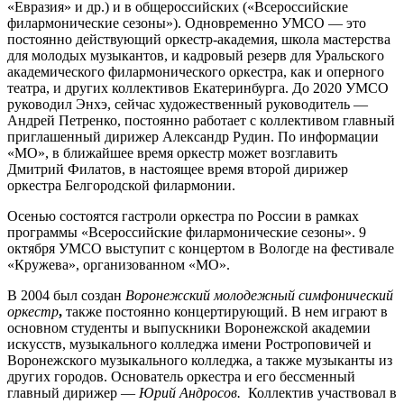
«Евразия» и др.) и в общероссийских («Всероссийские
филармонические сезоны»). Одновременно УМСО — это
постоянно действующий оркестр-академия, школа мастерства
для молодых музыкантов, и кадровый резерв для Уральского
академического филармонического оркестра, как и оперного
театра, и других коллективов Екатеринбурга. До 2020 УМСО
руководил Энхэ, сейчас художественный руководитель —
Андрей Петренко, постоянно работает с коллективом главный
приглашенный дирижер Александр Рудин. По информации
«МО», в ближайшее время оркестр может возглавить
Дмитрий Филатов, в настоящее время второй дирижер
оркестра Белгородской филармонии.
Осенью состоятся гастроли оркестра по России в рамках
программы «Всероссийские филармонические сезоны». 9
октября УМСО выступит с концертом в Вологде на фестивале
«Кружева», организованном «МО».
В 2004 был создан
Воронежский молодежный симфонический
оркестр
,
также постоянно концертирующий. В нем играют в
основном студенты и выпускники Воронежской академии
искусств, музыкального колледжа имени Ростроповичей и
Воронежского музыкального колледжа, а также музыканты из
других городов. Основатель оркестра и его бессменный
главный дирижер —
Юрий Андросов.
Коллектив участвовал в