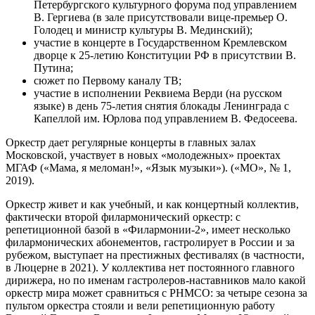
Петербургского культурного форума под управлением
В. Гергиева (в зале присутствовали вице-премьер О.
Голодец и министр культуры В. Мединский);
участие в концерте в Государственном Кремлевском
дворце к 25-летию Конституции РФ в присутствии В.
Путина;
сюжет по Первому каналу ТВ;
участие в исполнении Реквиема Верди (на русском
языке) в день 75-летия снятия блокады Ленинграда с
Капеллой им. Юрлова под управлением В. Федосеева.
Оркестр дает регулярные концерты в главных залах
Московской, участвует в новых «молодежных» проектах
МГАФ («Мама, я меломан!», «Язык музыки»). («МО», № 1,
2019).
Оркестр живет и как учебный, и как концертный коллектив,
фактически второй филармонический оркестр: с
репетиционной базой в «Филармонии-2», имеет несколько
филармонических абонементов, гастролирует в России и за
рубежом, выступает на престижных фестивалях (в частности,
в Люцерне в 2021). У коллектива нет постоянного главного
дирижера, но по именам гастролеров-наставников мало какой
оркестр мира может сравниться с РНМСО: за четыре сезона за
пультом оркестра стояли и вели репетиционную работу