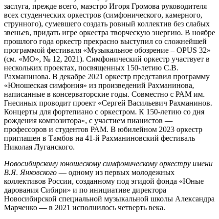
заслуга, прежде всего, маэстро Игоря Громова руководителя
всех студенческих оркестров (симфонического, камерного,
струнного), сумевшего создать ровный коллектив без слабых
звеньев, придать игре оркестра творческую энергию. В ноябре
прошлого года оркестр прекрасно выступил со сложнейшей
программой фестиваля «Музыкальное обозрение – OPUS 32»
(см. «МО», № 12, 2021). Симфонический оркестр участвует в
нескольких проектах, посвященных 150-летию С.В.
Рахманинова. В декабре 2021 оркестр представил программу
«Юношеская симфония» из произведений Рахманинова,
написанные в консерваторские годы. Совместно с РАМ им.
Гнесиных проводит проект «Сергей Васильевич Рахманинов.
Концерты для фортепиано с оркестром. К 150-летию со дня
рождения композитора», с участием пианистов —
профессоров и студентов РАМ. В юбилейном 2023 оркестр
приглашен в Тамбов на 41-й Рахманиновский фестиваль
Николая Луганского.
Новосибирскому юношескому симфоническому оркестру имени
В.Я. Янковского
— одному из первых молодежных
коллективов России, созданному под эгидой фонда «Юные
дарования Сибири» и по инициативе директора
Новосибирской специальной музыкальной школы Александра
Марченко — в 2021 исполнилось четверть века.