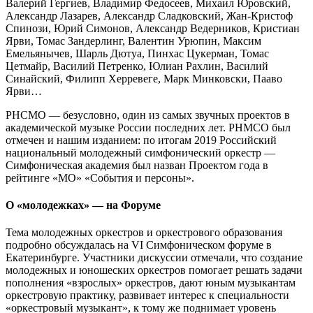
Валерий Гергиев, Владимир Федосеев, Михаил Юровский,
Александр Лазарев, Александр Сладковский, Жан-Кристоф
Спинози, Юрий Симонов, Александр Ведерников, Кристиан
Ярви, Томас Зандерлинг, Валентин Урюпин, Максим
Емельянычев, Шарль Дютуа, Пинхас Цукерман, Томас
Цетмайр, Василий Петренко, Юлиан Рахлин, Василий
Синайский, Филипп Херревеге, Марк Минковски, Пааво
Ярви…
РНСМО — безусловно, один из самых звучных проектов в
академической музыке России последних лет. РНМСО был
отмечен и нашим изданием: по итогам 2019 Российский
национальный молодежный симфонический оркестр —
Симфоническая академия был назван Проектом года в
рейтинге «МО» «События и персоны».
О «молодежках» — на Форуме
Тема молодежных оркестров и оркестрового образования
подробно обсуждалась на VI Симфоническом форуме в
Екатеринбурге. Участники дискуссии отмечали, что создание
молодежных и юношеских оркестров помогает решать задачи
пополнения «взрослых» оркестров, дают юным музыкантам
оркестровую практику, развивает интерес к специальности
«оркестровый музыкант», к тому же поднимает уровень