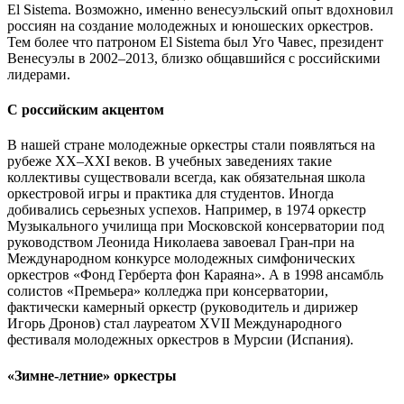
El Sistema. Возможно, именно венесуэльский опыт вдохновил
россиян на создание молодежных и юношеских оркестров.
Тем более что патроном El Sistema был Уго Чавес, президент
Венесуэлы в 2002–2013, близко общавшийся с российскими
лидерами.
С российским акцентом
В нашей стране молодежные оркестры стали появляться на
рубеже XX–XXI веков. В учебных заведениях такие
коллективы существовали всегда, как обязательная школа
оркестровой игры и практика для студентов. Иногда
добивались серьезных успехов. Например, в 1974 оркестр
Музыкального училища при Московской консерватории под
руководством Леонида Николаева завоевал Гран-при на
Международном конкурсе молодежных симфонических
оркестров «Фонд Герберта фон Караяна». А в 1998 ансамбль
солистов «Премьера» колледжа при консерватории,
фактически камерный оркестр (руководитель и дирижер
Игорь Дронов) стал лауреатом XVII Международного
фестиваля молодежных оркестров в Мурсии (Испания).
«Зимне-летние» оркестры