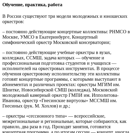
Обучение, практика, работа
В России существуют три модели молодежных и юношеских
оркестров:
– постоянно действующие концертные коллективы: РНМСО в
Москве, УМСО в Екатеринбурге, Концертный
симфонический оркестр Московской консерватории;
– постоянно действующие учебные оркестры в вузах,
колледжах, ССМШ, задача которых — обучение и
профессиональная подготовка студентов и учащихся —
исполнителей на оркестровых инструментах. В процессе
обучения оркестровому исполнительству эти коллективы
готовят концертные программы, с которыми выступают в
абонементах и различных проектах: оркестры МГИМ им.
Шнитке, Новосибирской СМШ (колледжа), Московский
молодежный камерный оркестр ГМПИ им. Ипполитова-
Иванова, оркестр «Гнесинские виртуозы» МССМШ им.
Гнесиных (рук. М. Хохлов) и др.;
– оркестры «сессионного типа» — всероссийские,
межрегиональные и региональные, которые собираются, как
правило, два раза в год. Проходят занятия, готовится
концертная программа, а по итогам сессии — концерт, иногда