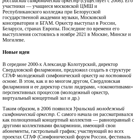
российский симфонический оркестр
(существует с 2008). Его
участники — учащиеся московской ЦМШ и
Республиканского колледжа при Белорусской
государственной академии музыки, Московской
консерватории и БГАМ. Оркестр выступал в России,
Беларуси, странах Европы. Последние по времени его
выступления состоялись в ноябре 2021 в Москве, Минске и
Могилеве.
Новые идеи
В середине 2000-х Александр Колотурский, директор
Свердловской филармонии, предложил создать в структуре
СГАФ молодежный симфонический оркестр
на постоянной
основе.
В этом, как и во многом другом, Свердловская
филармония и ее директор стали лидерами, «локомотивами»
перспективных процессов (молодежный оркестр,
виртуальный концертный зал и др.)
Таким образом, в 2006 появился
Уральский молодежный
симфонический оркестр.
С самого начала он рассматривался
как полноценный концертный коллектив — равноправный с
другими коллективами филармонии, имеющий свои
абонементы, гастрольный график; участвующий во всех
проектах СГАФ (Симфонический форум России, фестиваль