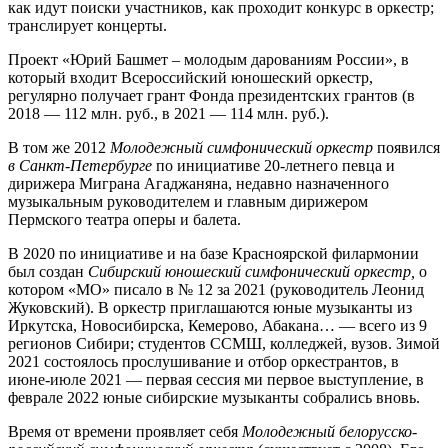
как идут поиски участников, как проходит конкурс в оркестр;
транслирует концерты.
Проект «Юрий Башмет – молодым дарованиям России», в
который входит Всероссийский юношеский оркестр,
регулярно получает грант Фонда президентских грантов (в
2018 — 112 млн. руб., в 2021 — 114 млн. руб.).
В том же 2012
Молодежный симфонический оркестр
появился
в Санкт-Петербурге
по инициативе 20-летнего певца и
дирижера Миграна Агаджаняна, недавно назначенного
музыкальным руководителем и главным дирижером
Пермского театра оперы и балета.
В 2020 по инициативе и на базе Красноярской филармонии
был создан
Сибирский юношеский симфонический оркестр,
о
котором «МО» писало в № 12 за 2021 (руководитель Леонид
Жуковский). В оркестр приглашаются юные музыканты из
Иркутска, Новосибирска, Кемерово, Абакана… — всего из 9
регионов Сибири; студентов ССМШ, колледжей, вузов. Зимой
2021 состоялось прослушивание и отбор оркестрантов, в
июне-июле 2021 — первая сессия ми первое выступление, в
феврале 2022 юные сибирские музыканты собрались вновь.
Время от времени проявляет себя
Молодежный белорусско-