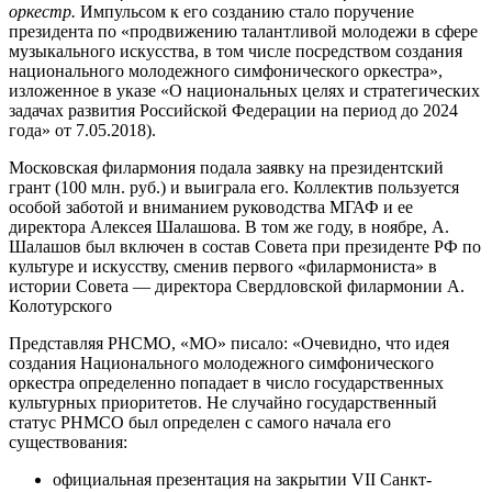
оркестр.
Импульсом к его созданию стало поручение
президента по «продвижению талантливой молодежи в сфере
музыкального искусства, в том числе посредством создания
национального молодежного симфонического оркестра»,
изложенное в указе «О национальных целях и стратегических
задачах развития Российской Федерации на период до 2024
года» от 7.05.2018).
Московская филармония подала заявку на президентский
грант (100 млн. руб.) и выиграла его. Коллектив пользуется
особой заботой и вниманием руководства МГАФ и ее
директора Алексея Шалашова. В том же году, в ноябре, А.
Шалашов был включен в состав Совета при президенте РФ по
культуре и искусству, сменив первого «филармониста» в
истории Совета — директора Свердловской филармонии А.
Колотурского
Представляя РНСМО, «МО» писало: «Очевидно, что идея
создания Национального молодежного симфонического
оркестра определенно попадает в число государственных
культурных приоритетов. Не случайно государственный
статус РНМСО был определен с самого начала его
существования:
официальная презентация на закрытии VII Санкт-