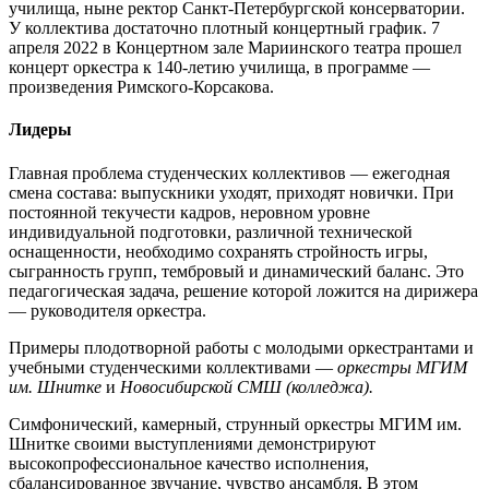
училища, ныне ректор Санкт-Петербургской консерватории.
У коллектива достаточно плотный концертный график. 7
апреля 2022 в Концертном зале Мариинского театра прошел
концерт оркестра к 140-летию училища, в программе —
произведения Римского-Корсакова.
Лидеры
Главная проблема студенческих коллективов — ежегодная
смена состава: выпускники уходят, приходят новички. При
постоянной текучести кадров, неровном уровне
индивидуальной подготовки, различной технической
оснащенности, необходимо сохранять стройность игры,
сыгранность групп, тембровый и динамический баланс. Это
педагогическая задача, решение которой ложится на дирижера
— руководителя оркестра.
Примеры плодотворной работы с молодыми оркестрантами и
учебными студенческими коллективами —
оркестры МГИМ
им. Шнитке
и
Новосибирской СМШ (колледжа).
Симфонический, камерный, струнный оркестры МГИМ им.
Шнитке своими выступлениями демонстрируют
высокопрофессиональное качество исполнения,
сбалансированное звучание, чувство ансамбля. В этом