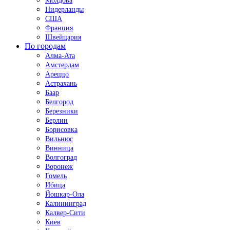
Молдова
Нидерланды
США
Франция
Швейцария
По городам
Алма-Ата
Амстердам
Ареццо
Астрахань
Баар
Белгород
Березники
Берлин
Борисовка
Вильнюс
Винница
Волгоград
Воронеж
Гомель
Ибица
Йошкар-Ола
Калининград
Калвер-Сити
Киев