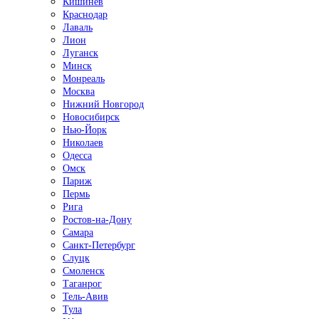
Кишинёв
Краснодар
Лаваль
Лион
Луганск
Минск
Монреаль
Москва
Нижний Новгород
Новосибирск
Нью-Йорк
Николаев
Одесса
Омск
Париж
Пермь
Рига
Ростов-на-Дону
Самара
Санкт-Петербург
Слуцк
Смоленск
Таганрог
Тель-Авив
Тула