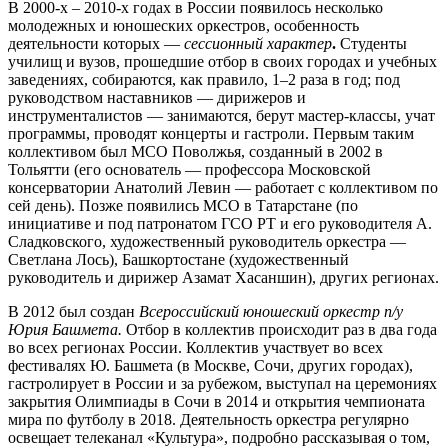
В 2000-х – 2010-х годах в России появилось несколько
молодежных и юношеских оркестров, особенность
деятельности которых —
сессионный характер
.
Студенты
училищ и вузов, прошедшие отбор в своих городах и учебных
заведениях, собираются, как правило, 1–2 раза в год; под
руководством наставников — дирижеров и
инструменталистов — занимаются, берут мастер-классы, учат
программы, проводят концерты и гастроли. Первым таким
коллективом был МСО Поволжья, созданный в 2002 в
Тольятти (его основатель — профессора Московской
консерватории Анатолий Левин — работает с коллективом по
сей день). Позже появились МСО в Татарстане (по
инициативе и под патронатом ГСО РТ и его руководителя А.
Сладковского, художественный руководитель оркестра —
Светлана Лось), Башкортостане (художественный
руководитель и дирижер Азамат Хасаншин), других регионах.
В 2012 был создан
Всероссийский юношеский оркестр п/у
Юрия Башмета.
Отбор в коллектив происходит раз в два года
во всех регионах России. Коллектив участвует во всех
фестивалях Ю. Башмета (в Москве, Сочи, других городах),
гастролирует в России и за рубежом, выступал на церемониях
закрытия Олимпиады в Сочи в 2014 и открытия чемпионата
мира по футболу в 2018. Деятельность оркестра регулярно
освещает телеканал «Культура», подробно рассказывая о том,