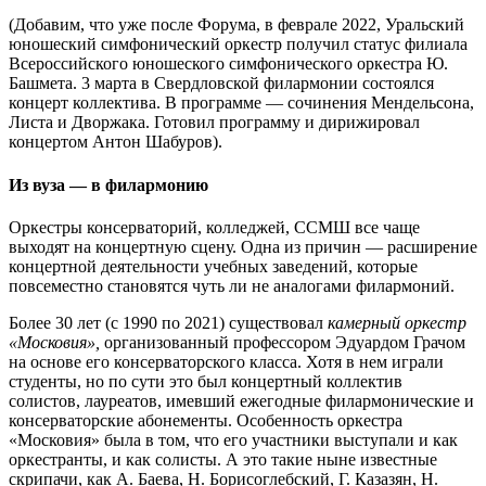
(Добавим, что уже после Форума, в феврале 2022, Уральский
юношеский симфонический оркестр получил статус филиала
Всероссийского юношеского симфонического оркестра Ю.
Башмета. 3 марта в Свердловской филармонии состоялся
концерт коллектива. В программе — сочинения Мендельсона,
Листа и Дворжака. Готовил программу и дирижировал
концертом Антон Шабуров).
Из вуза — в филармонию
Оркестры консерваторий, колледжей, ССМШ все чаще
выходят на концертную сцену. Одна из причин — расширение
концертной деятельности учебных заведений, которые
повсеместно становятся чуть ли не аналогами филармоний.
Более 30 лет (с 1990 по 2021) существовал
камерный оркестр
«Московия»,
организованный профессором Эдуардом Грачом
на основе его консерваторского класса. Хотя в нем играли
студенты, но по сути это был концертный коллектив
солистов, лауреатов, имевший ежегодные филармонические и
консерваторские абонементы. Особенность оркестра
«Московия» была в том, что его участники выступали и как
оркестранты, и как солисты. А это такие ныне известные
скрипачи, как А. Баева, Н. Борисоглебский, Г. Казазян, Н.