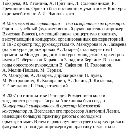
Токарева, Ю. Игонина, А. Притчин, Л. Солодовников, Е.
Гречишников. Оркестр был постоянным участником Конкурса
скрипачей имени А.И. Ямпольского.
В
Московской консерватории — два симфонических оркестра.
Один — учебный (художественный руководитель и дирижер
Вячеслав Валеев), имеющий также концертную практику,
выступающий в концертах, организованных консерваторией.
В 1972 оркестр под руководством Ф. Мансурова и А. Лазарева
(на конкурсе дирижировал А. Лазарев) стал лауреатом I
премии на Международном конкурсе молодежных оркестров
имени Герберта фон Караяна в Западном Берлине. В разные
годы оркестром руководили В. Сафонов, Н. Голованов,
А. Мелик-Пашаев, М. Тэриан,
Ф. Мансуров, А. Лазарев, дирижировали П. Булез,
М. Ростропович, К. Кондрашин, А. Левин, Д. Китаенко,
Е. Светланов, Г. Рождественский.
В 2007 по инициативе Геннадия Рождественского и
тогдашнего ректора Тиграна Алиханова был создан
Концертный симфонический оркестр Московской
консерватории.
Возглавил его профессор Анатолий Левин,
имеющий большую практику работы с молодыми
оркестрантами. В нем играют лучшие студенты оркестрового
факультета, проходят дирижерскую практику студенты и