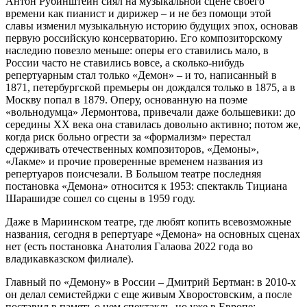
Антон Рубинштейн сиял на музыкальной сцене своего
времени как пианист и дирижер – и не без помощи этой
славы изменил музыкальную историю будущих эпох, основав
первую российскую консерваторию. Его композиторскому
наследию повезло меньше: оперы его ставились мало, в
России часто не ставились вовсе, а сколько-нибудь
репертуарным стал только «Демон» – и то, написанный в
1871, петербургской премьеры он дождался только в 1875, а в
Москву попал в 1879. Оперу, основанную на поэме
«вольнодумца» Лермонтова, привечали даже большевики: до
середины XX века она ставилась довольно активно; потом же,
когда риск больно огрести за «формализм» перестал
сдерживать отечественных композиторов, «Демоны»,
«Лакме» и прочие проверенные временем названия из
репертуаров поисчезали. В Большом театре последняя
постановка «Демона» относится к 1953: спектакль Тициана
Шарашидзе сошел со сцены в 1959 году.
Даже в Мариинском театре, где любят копить всевозможные
названия, сегодня в репертуаре «Демона» на основных сценах
нет (есть постановка Анатолия Галаова 2022 года во
владикавказском филиале).
Главный по «Демону» в России – Дмитрий Бертман: в 2010-х
он делал семистейджи с еще живым Хворостовским, а после
поставил в память о нем спектакль, но уже в Европе: