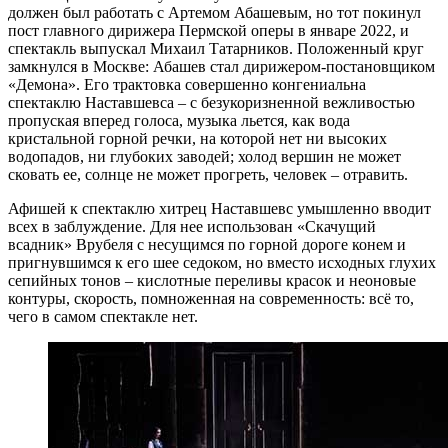
должен был работать с Артемом Абашевым, но тот покинул
пост главного дирижера Пермской оперы в январе 2022, и
спектакль выпускал Михаил Татарников. Положенный круг
замкнулся в Москве: Абашев стал дирижером-постановщиком
«Демона». Его трактовка совершенно конгениальна
спектаклю Наставшевса – с безукоризненной вежливостью
пропуская вперед голоса, музыка льется, как вода
кристальной горной речки, на которой нет ни высоких
водопадов, ни глубоких заводей; холод вершин не может
сковать ее, солнце не может прогреть, человек – отравить.
Афишей к спектаклю хитрец Наставшевс умышленно вводит
всех в заблуждение. Для нее использован «Скачущий
всадник» Врубеля с несущимся по горной дороге конем и
пригнувшимся к его шее седоком, но вместо исходных глухих
сепийных тонов – кислотные переливы красок и неоновые
контуры, скорость, помноженная на современность: всё то,
чего в самом спектакле нет.