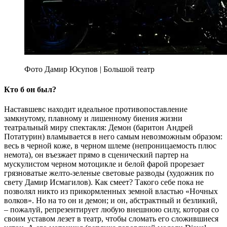
Фото Дамир Юсупов | Большой театр
Кто б он был?
Наставшевс находит идеальное противопоставление
замкнутому, плавному и лишенному биения жизни
театральный миру спектакля: Демон (баритон Андрей
Потатурин) вламывается в него самым невозможным образом:
весь в черной коже, в черном шлеме (непроницаемость плюс
немота), он въезжает прямо в сценический партер на
мускулистом черном мотоцикле и белой фарой прорезает
грязноватые желто-зеленые световые разводы (художник по
свету Дамир Исмагилов). Как смеет? Такого себе пока не
позволял никто из прикормленных земной властью «Ночных
волков». Но на то он и демон; и он, абстрактный и безликий,
– пожалуй, репрезентирует любую внешнюю силу, которая со
своим уставом лезет в театр, чтобы сломать его сложившиеся