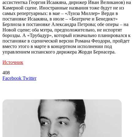
ассистентка Георгия Исаакяна, дирижер Иван Великанов) на
Камерной сцене. Иностранные названия тоже будут не из
самых репертуарных: в мае – «Луиза Миллер» Верди в
постановке Исаакяна, в июле – «Беатриче и Бенедикт»
Берлиоза в постановке Александра Петрова; обе оперы – на
Новой сцене; оба мэтра, предположительно, не испортят
борозды. А «Трубадур», который изначально планировался к
постановке в сценической версии Романа Феодори, пройдет
вместо этого в марте в концертном исполнении под
управлением испанского дирижера Жорди Бернасера.
Источник
408
LinkedIn
Tumblr
Reddit
Вконтакте
Одноклассники
Skype
Messenger
Messenger
WhatsApp
Telegram
Viber
Line
Поделиться
Печатать
Facebook
Twitter
через
электронную
Похожие радио
почту