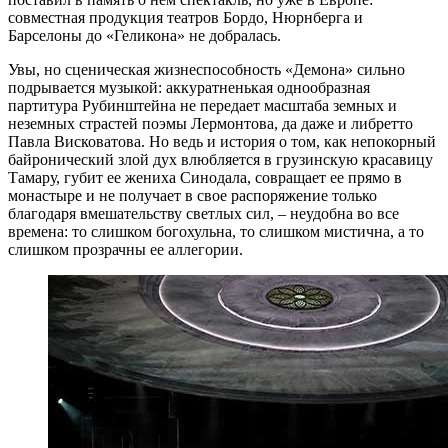
совместная продукция театров Бордо, Нюрнберга и
Барселоны до «Геликона» не добралась.
Увы, но сценическая жизнеспособность «Демона» сильно
подрывается музыкой: аккуратненькая однообразная
партитура Рубинштейна не передает масштаба земных и
неземных страстей поэмы Лермонтова, да даже и либретто
Павла Висковатова. Но ведь и история о том, как непокорный
байронический злой дух влюбляется в грузинскую красавицу
Тамару, губит ее жениха Синодала, совращает ее прямо в
монастыре и не получает в свое распоряжение только
благодаря вмешательству светлых сил, – неудобна во все
времена: то слишком богохульна, то слишком мистична, а то
слишком прозрачны ее аллегории.