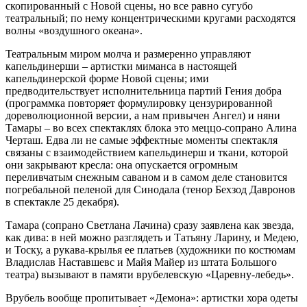
скопированный с Новой сцены, но все равно сугубо
театральный; по нему концентрическими кругами расходятся
волны «воздушного океана».
Театральным миром молча и размеренно управляют
капельдинерши – артистки миманса в настоящей
капельдинерской форме Новой сцены; ими
предводительствует исполнительница партий Гения добра
(программка повторяет формулировку цензурированной
дореволюционной версии, а нам привычен Ангел) и няни
Тамары – во всех спектаклях блока это меццо-сопрано Алина
Черташ. Едва ли не самые эффектные моменты спектакля
связаны с взаимодействием капельдинерш и ткани, которой
они закрывают кресла: она опускается огромным
переливчатым снежным саваном и в самом деле становится
погребальной пеленой для Синодала (тенор Бехзод Давронов
в спектакле 25 декабря).
Тамара (сопрано Светлана Лачина) сразу заявлена как звезда,
как дива: в ней можно разглядеть и Татьяну Ларину, и Медею,
и Тоску, а рукава-крылья ее платьев (художники по костюмам
Владислав Наставшевс и Майя Майер из штата Большого
театра) вызывают в памяти врубелевскую «Царевну-лебедь».
Врубель вообще пропитывает «Демона»: артистки хора одеты