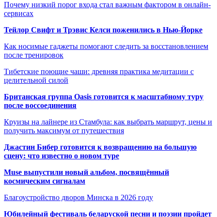
Почему низкий порог входа стал важным фактором в онлайн-
сервисах
Тейлор Свифт и Трэвис Келси поженились в Нью-Йорке
Как носимые гаджеты помогают следить за восстановлением
после тренировок
Тибетские поющие чаши: древняя практика медитации с
целительной силой
Британская группа Oasis готовится к масштабному туру
после воссоединения
Круизы на лайнере из Стамбула: как выбрать маршрут, цены и
получить максимум от путешествия
Джастин Бибер готовится к возвращению на большую
сцену: что известно о новом туре
Muse выпустили новый альбом, посвящённый
космическим сигналам
Благоустройство дворов Минска в 2026 году
Юбилейный фестиваль беларуской песни и поэзии пройдет