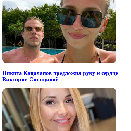
Никита Кацалапов предложил руку и сердце
Виктории Синициной