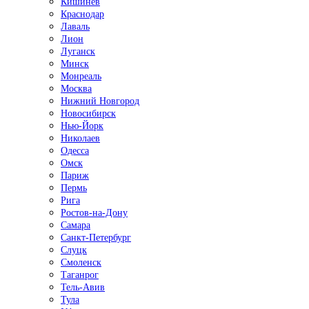
Кишинёв
Краснодар
Лаваль
Лион
Луганск
Минск
Монреаль
Москва
Нижний Новгород
Новосибирск
Нью-Йорк
Николаев
Одесса
Омск
Париж
Пермь
Рига
Ростов-на-Дону
Самара
Санкт-Петербург
Слуцк
Смоленск
Таганрог
Тель-Авив
Тула