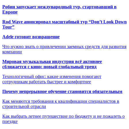
Робин запускает международный тур, стартовавший в
Европе
Rod Wave анонсировал масштабный тур “Don’t Look Down
Tour”
Adele готовит возвращение
Что нужно знать о привлечении заемных средств для развития
компании
Мировая музыкальная индустрия всё активнее
сближается с кино: новый глобальный тренд
Технологичный офис: какие изменения помогают
сотрудникам работать быстрее и комфортнее
Почему непрерывное обучение становится обязательным
Как меняются требования к квалификации специалистов в
строительной отрасли
Как выбрать летнее путешествие по бюджету и не пожалеть о
поездке