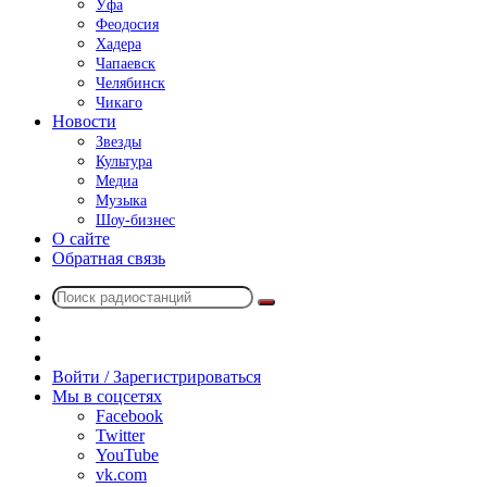
Уфа
Феодосия
Хадера
Чапаевск
Челябинск
Чикаго
Новости
Звезды
Культура
Медиа
Музыка
Шоу-бизнес
О сайте
Обратная связь
Поиск
Switch
радиостанций
skin
Sidebar
Случайное
радио
Войти / Зарегистрироваться
Мы в соцсетях
Facebook
Twitter
YouTube
vk.com