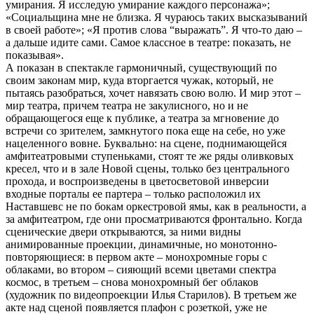
умирания. Я исследую умирание каждого персонажа»;
«Социальщина мне не близка. Я чураюсь таких высказываний
в своей работе»; «Я против слова “выражать”. Я что-то даю –
а дальше идите сами. Самое классное в театре: показать, не
показывая».
А показан в спектакле гармоничный, существующий по
своим законам мир, куда вторгается чужак, который, не
пытаясь разобраться, хочет навязать свою волю. И мир этот –
мир театра, причем театра не закулисного, но и не
обращающегося еще к публике, а театра за мгновение до
встречи со зрителем, замкнутого пока еще на себе, но уже
нацеленного вовне. Буквально: на сцене, поднимающейся
амфитеатровыми ступеньками, стоят те же ряды оливковых
кресел, что и в зале Новой сцены, только без центрального
прохода, и воспроизведены в цветосветовой инверсии
входные порталы ее партера – только расположил их
Наставшевс не по бокам оркестровой ямы, как в реальности, а
за амфитеатром, где они просматриваются фронтально. Когда
сценические двери открываются, за ними видны
анимированные проекции, динамичные, но монотонно-
повторяющиеся: в первом акте – монохромные горы с
облаками, во втором – сияющий всеми цветами спектра
космос, в третьем – снова монохромный бег облаков
(художник по видеопроекции Илья Старилов). В третьем же
акте над сценой появляется плафон с розеткой, уже не