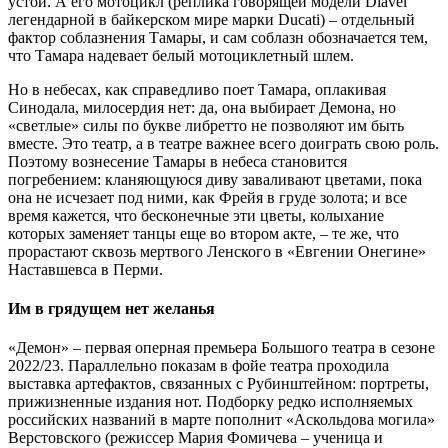
устои. А его мотоцикл (реплика говорящей модели Diavel
легендарной в байкерском мире марки Ducati) – отдельный
фактор соблазнения Тамары, и сам соблазн обозначается тем,
что Тамара надевает белый мотоциклетный шлем.
Но в небесах, как справедливо поет Тамара, оплакивая
Синодала, милосердия нет: да, она выбирает Демона, но
«светлые» силы по букве либретто не позволяют им быть
вместе. Это театр, а в театре важнее всего доиграть свою роль.
Поэтому вознесение Тамары в небеса становится
погребением: кланяющуюся диву заваливают цветами, пока
она не исчезает под ними, как Фрейя в груде золота; и все
время кажется, что бесконечные эти цветы, колыхание
которых заменяет танцы еще во втором акте, – те же, что
прорастают сквозь мертвого Ленского в «Евгении Онегине»
Наставшевса в Перми.
Им в грядущем нет желанья
«Демон» – первая оперная премьера Большого театра в сезоне
2022/23. Параллельно показам в фойе театра проходила
выставка артефактов, связанных с Рубинштейном: портреты,
прижизненные издания нот. Подборку редко исполняемых
российских названий в марте пополнит «Аскольдова могила»
Верстовского (режиссер Мария Фомичева – ученица и