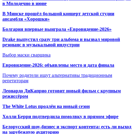
в Молодечно в июне
В Минске прошёл большой концерт детской студии
ансамбля «Хорошки»
Болгария впервые выиграла «Евровидение-2026»
Drake выпустил сразу три альбома и вызвал мировой
резонанс в музыкальной индустрии
Выбор маски сварщика
Евровидение-2026: объявлены место и дата финала
Почему родители ищут альтернативы традиционным
репетиторам
Леонардо ДиКаприо готовит новый фильм с крупным
режиссёром
The White Lotus продлён на новый сезон
Холли Берри подтвердила помолвк
у в прямом эфире
Белорусский шоу-бизнес и экспорт контента: есть ли выход
на зарубежную аудиторию