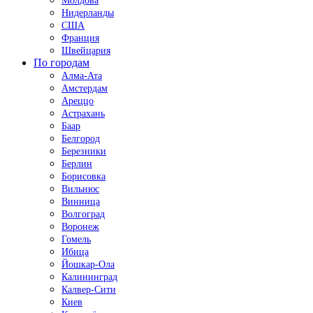
Молдова
Нидерланды
США
Франция
Швейцария
По городам
Алма-Ата
Амстердам
Ареццо
Астрахань
Баар
Белгород
Березники
Берлин
Борисовка
Вильнюс
Винница
Волгоград
Воронеж
Гомель
Ибица
Йошкар-Ола
Калининград
Калвер-Сити
Киев