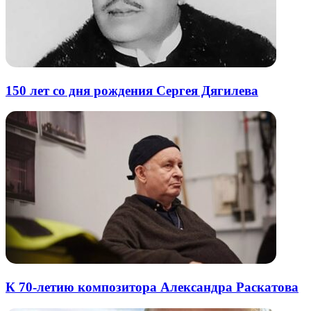
150 лет со дня рождения Сергея Дягилева
К 70-летию композитора Александра Раскатова