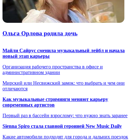
Ольга Орлова родила дочь
Майли Сайрус сменила музыкальный лейбл и начала
новый этап карьеры
Организация рабочего пространства в офисе и
административном здании
Мирский или Несвижский замок: что выбрать и чем они
отличаются
Как музыкальные стриминги меняют карьеру
современных артистов
Первый раз в бассейн взрослому: что нужно знать заранее
Sienna Spiro стала главной героиней New Music Daily
Какие автомобили подходят для города и дальних поездок