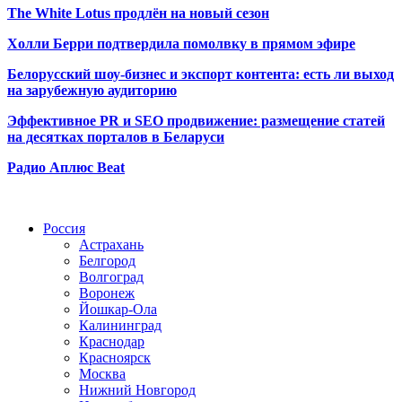
The White Lotus продлён на новый сезон
Холли Берри подтвердила помолвк
у в прямом эфире
Белорусский шоу-бизнес и экспорт контента: есть ли выход
на зарубежную аудиторию
Эффективное PR и SEO продвижение:
размещение статей
на десятках порталов в Беларуси
Радио Аплюс Beat
Радио по странам
Россия
Астрахань
Белгород
Волгоград
Воронеж
Йошкар-Ола
Калининград
Краснодар
Красноярск
Москва
Нижний Новгород