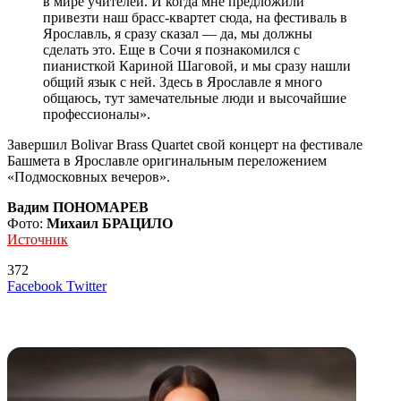
в мире учителей. И когда мне предложили
привезти наш брасс-квартет сюда, на фестиваль в
Ярославль, я сразу сказал — да, мы должны
сделать это. Еще в Сочи я познакомился с
пианисткой Кариной Шаговой, и мы сразу нашли
общий язык с ней. Здесь в Ярославле я много
общаюсь, тут замечательные люди и высочайшие
профессионалы».
Завершил Bolivar Brass Quartet свой концерт на фестивале
Башмета в Ярославле оригинальным переложением
«Подмосковных вечеров».
Вадим ПОНОМАРЕВ
Фото:
Михаил БРАЦИЛО
Источник
372
LinkedIn
Tumblr
Reddit
Вконтакте
Одноклассники
Skype
Messenger
Messenger
WhatsApp
Telegram
Viber
Line
Поделиться
Печатать
Facebook
Twitter
через
электронную
Похожие радио
почту