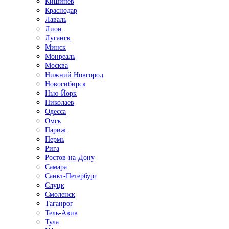
Кишинёв
Краснодар
Лаваль
Лион
Луганск
Минск
Монреаль
Москва
Нижний Новгород
Новосибирск
Нью-Йорк
Николаев
Одесса
Омск
Париж
Пермь
Рига
Ростов-на-Дону
Самара
Санкт-Петербург
Слуцк
Смоленск
Таганрог
Тель-Авив
Тула