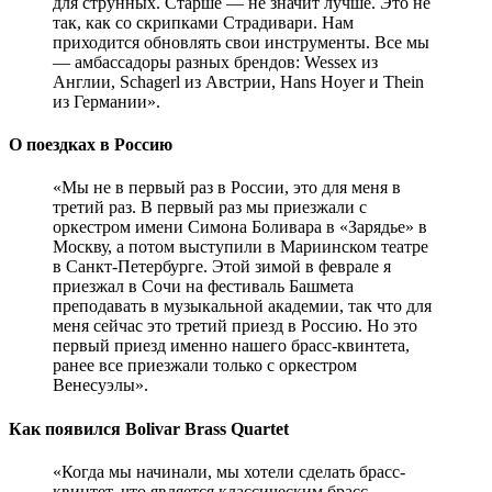
для струнных. Старше — не значит лучше. Это не
так, как со скрипками Страдивари. Нам
приходится обновлять свои инструменты. Все мы
— амбассадоры разных брендов: Wessex из
Англии, Schagerl из Австрии, Hans Hoyer и Thein
из Германии».
О поездках в Россию
«Мы не в первый раз в России, это для меня в
третий раз. В первый раз мы приезжали с
оркестром имени Симона Боливара в «Зарядье» в
Москву, а потом выступили в Мариинском театре
в Санкт-Петербурге. Этой зимой в феврале я
приезжал в Сочи на фестиваль Башмета
преподавать в музыкальной академии, так что для
меня сейчас это третий приезд в Россию. Но это
первый приезд именно нашего брасс-квинтета,
ранее все приезжали только с оркестром
Венесуэлы».
Как появился Bolivar Brass Quartet
«Когда мы начинали, мы хотели сделать брасс-
квинтет, что является классическим брасс-