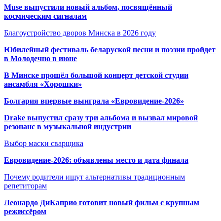
Muse выпустили новый альбом, посвящённый
космическим сигналам
Благоустройство дворов Минска в 2026 году
Юбилейный фестиваль беларуской песни и поэзии пройдет
в Молодечно в июне
В Минске прошёл большой концерт детской студии
ансамбля «Хорошки»
Болгария впервые выиграла «Евровидение-2026»
Drake выпустил сразу три альбома и вызвал мировой
резонанс в музыкальной индустрии
Выбор маски сварщика
Евровидение-2026: объявлены место и дата финала
Почему родители ищут альтернативы традиционным
репетиторам
Леонардо ДиКаприо готовит новый фильм с крупным
режиссёром