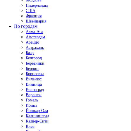
Молдова
Нидерланды
США
Франция
Швейцария
По городам
Алма-Ата
Амстердам
Ареццо
Астрахань
Баар
Белгород
Березники
Берлин
Борисовка
Вильнюс
Винница
Волгоград
Воронеж
Гомель
Ибица
Йошкар-Ола
Калининград
Калвер-Сити
Киев