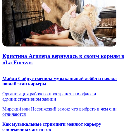
Кристина Агилера вернулась к своим корням в
«La Fuerza»
Майли Сайрус сменила музыкальный лейбл и начала
новый этап карьеры
Организация рабочего пространства в офисе и
административном здании
Мирский или Несвижский замок: что выбрать и чем они
отличаются
Как музыкальные стриминги меняют карьеру
современных артистов