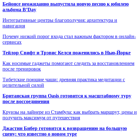
Бейонсе неожиданно выпустила новую песню к юбилею
альбома B’Day
Интегративные центры благополучия: архитектура и
навигация
Почему низкий порог входа стал важным фактором в онлайн-
сервисах
Тейлор Свифт и Трэвис Келси поженились в Нью-Йорке
Как носимые гаджеты помогают следить за восстановлением
после тренировок
Тибетские поющие чаши: древняя практика медитации с
целительной силой
Британская группа Oasis готовится к масштабному туру
после воссоединения
Круизы на лайнере из Стамбула: как выбрать маршрут, цены и
получить максимум от путешествия
Джастин Бибер готовится к возвращению на большую
сцену: что известно о новом туре