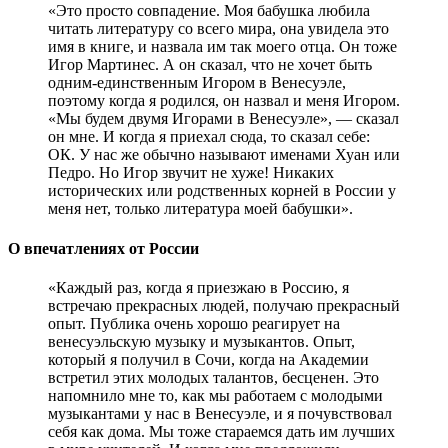
«Это просто совпадение. Моя бабушка любила
читать литературу со всего мира, она увидела это
имя в книге, и назвала им так моего отца. Он тоже
Игор Мартинес. А он сказал, что не хочет быть
одним-единственным Игором в Венесуэле,
поэтому когда я родился, он назвал и меня Игором.
«Мы будем двумя Игорами в Венесуэле», — сказал
он мне. И когда я приехал сюда, то сказал себе:
ОК. У нас же обычно называют именами Хуан или
Педро. Но Игор звучит не хуже! Никаких
исторических или родственных корней в России у
меня нет, только литература моей бабушки».
О впечатлениях от России
«Каждый раз, когда я приезжаю в Россию, я
встречаю прекрасных людей, получаю прекрасный
опыт. Публика очень хорошо реагирует на
венесуэльскую музыку и музыкантов. Опыт,
который я получил в Сочи, когда на Академии
встретил этих молодых талантов, бесценен. Это
напомнило мне то, как мы работаем с молодыми
музыкантами у нас в Венесуэле, и я почувствовал
себя как дома. Мы тоже стараемся дать им лучших