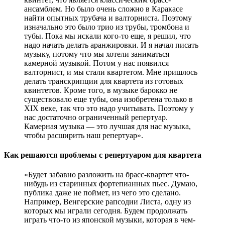
ансамблем. Но было очень сложно в Каракасе
найти опытных трубача и валторниста. Поэтому
изначально это было трио из трубы, тромбона и
тубы. Пока мы искали кого-то еще, я решил, что
надо начать делать аранжировки. И я начал писать
музыку, потому что мы хотели заниматься
камерной музыкой. Потом у нас появился
валторнист, и мы стали квартетом. Мне пришлось
делать транскрипции для квартета из готовых
квинтетов. Кроме того, в музыке барокко не
существовало еще тубы, она изобретена только в
XIX веке, так что это надо учитывать. Поэтому у
нас достаточно ограниченный репертуар.
Камерная музыка — это лучшая для нас музыка,
чтобы расширить наш репертуар».
Как решаются проблемы с репертуаром для квартета
«Будет забавно разложить на брасс-квартет что-
нибудь из старинных фортепианных пьес. Думаю,
публика даже не поймет, из чего это сделано.
Например, Венгерские рапсодии Листа, одну из
которых мы играли сегодня. Будем продолжать
играть что-то из японской музыки, которая в чем-