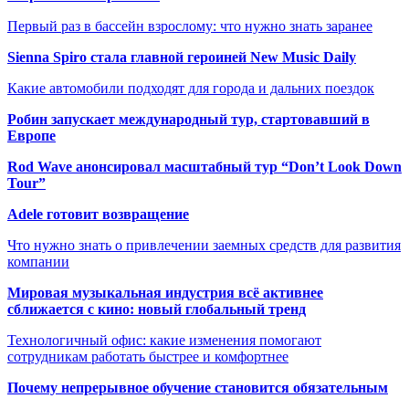
Первый раз в бассейн взрослому: что нужно знать заранее
Sienna Spiro стала главной героиней New Music Daily
Какие автомобили подходят для города и дальних поездок
Робин запускает международный тур, стартовавший в
Европе
Rod Wave анонсировал масштабный тур “Don’t Look Down
Tour”
Adele готовит возвращение
Что нужно знать о привлечении заемных средств для развития
компании
Мировая музыкальная индустрия всё активнее
сближается с кино: новый глобальный тренд
Технологичный офис: какие изменения помогают
сотрудникам работать быстрее и комфортнее
Почему непрерывное обучение становится обязательным