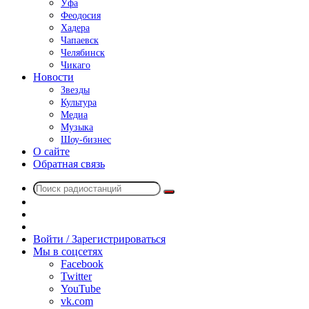
Уфа
Феодосия
Хадера
Чапаевск
Челябинск
Чикаго
Новости
Звезды
Культура
Медиа
Музыка
Шоу-бизнес
О сайте
Обратная связь
Поиск
Switch
радиостанций
skin
Sidebar
Случайное
радио
Войти / Зарегистрироваться
Мы в соцсетях
Facebook
Twitter
YouTube
vk.com