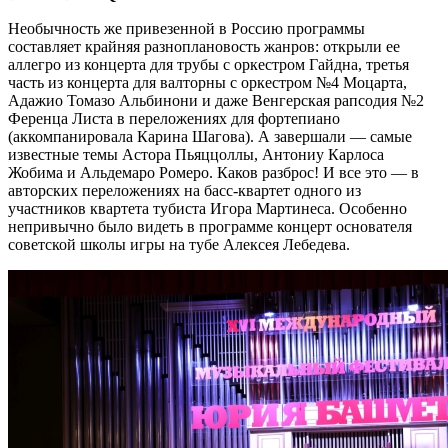
Необычность же привезенной в Россию программы
составляет крайняя разноплановость жанров: открыли ее
аллегро из концерта для трубы с оркестром Гайдна, третья
часть из концерта для валторны с оркестром №4 Моцарта,
Адажио Томазо Альбинони и даже Венгерская рапсодия №2
Ференца Листа в переложениях для фортепиано
(аккомпанировала Карина Шагова). А завершали — самые
известные темы Астора Пьяццоллы, Антониу Карлоса
Жобима и Альдемаро Ромеро. Каков разброс! И все это — в
авторских переложениях на басс-квартет одного из
участников квартета тубиста Игора Мартинеса. Особенно
непривычно было видеть в программе концерт основателя
советской школы игры на тубе Алексея Лебедева.