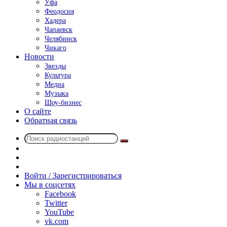
Уфа
Феодосия
Хадера
Чапаевск
Челябинск
Чикаго
Новости
Звезды
Культура
Медиа
Музыка
Шоу-бизнес
О сайте
Обратная связь
Поиск
Switch
радиостанций
skin
Sidebar
Случайное
радио
Войти / Зарегистрироваться
Мы в соцсетях
Facebook
Twitter
YouTube
vk.com