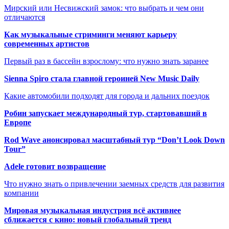
Мирский или Несвижский замок: что выбрать и чем они
отличаются
Как музыкальные стриминги меняют карьеру
современных артистов
Первый раз в бассейн взрослому: что нужно знать заранее
Sienna Spiro стала главной героиней New Music Daily
Какие автомобили подходят для города и дальних поездок
Робин запускает международный тур, стартовавший в
Европе
Rod Wave анонсировал масштабный тур “Don’t Look Down
Tour”
Adele готовит возвращение
Что нужно знать о привлечении заемных средств для развития
компании
Мировая музыкальная индустрия всё активнее
сближается с кино: новый глобальный тренд