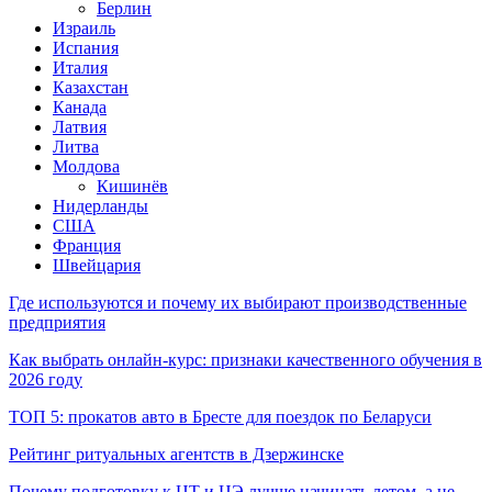
Берлин
Израиль
Испания
Италия
Казахстан
Канада
Латвия
Литва
Молдова
Кишинёв
Нидерланды
США
Франция
Швейцария
Где используются и почему их выбирают производственные
предприятия
Как выбрать онлайн-курс: признаки качественного обучения в
2026 году
ТОП 5: прокатов авто в Бресте для поездок по Беларуси
Рейтинг ритуальных агентств в Дзержинске
Почему подготовку к ЦТ и ЦЭ лучше начинать летом, а не