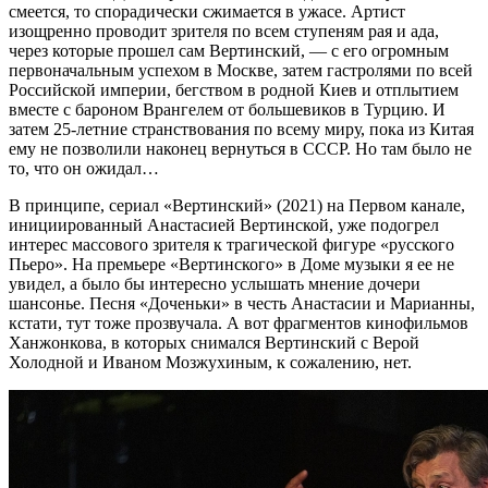
смеется, то спорадически сжимается в ужасе. Артист
изощренно проводит зрителя по всем ступеням рая и ада,
через которые прошел сам Вертинский, — с его огромным
первоначальным успехом в Москве, затем гастролями по всей
Российской империи, бегством в родной Киев и отплытием
вместе с бароном Врангелем от большевиков в Турцию. И
затем 25-летние странствования по всему миру, пока из Китая
ему не позволили наконец вернуться в СССР. Но там было не
то, что он ожидал…
В принципе, сериал «Вертинский» (2021) на Первом канале,
инициированный Анастасией Вертинской, уже подогрел
интерес массового зрителя к трагической фигуре «русского
Пьеро». На премьере «Вертинского» в Доме музыки я ее не
увидел, а было бы интересно услышать мнение дочери
шансонье. Песня «Доченьки» в честь Анастасии и Марианны,
кстати, тут тоже прозвучала. А вот фрагментов кинофильмов
Ханжонкова, в которых снимался Вертинский с Верой
Холодной и Иваном Мозжухиным, к сожалению, нет.