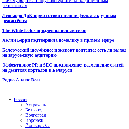
Почему родители ищут альтернативы традиционным
репетиторам
Леонардо ДиКаприо готовит новый фильм с крупным
режиссёром
The White Lotus продлён на новый сезон
Холли Берри подтвердила помолвк
у в прямом эфире
Белорусский шоу-бизнес и экспорт контента: есть ли выход
на зарубежную аудиторию
Эффективное PR и SEO продвижение:
размещение статей
на десятках порталов в Беларуси
Радио Аплюс Beat
Радио по странам
Россия
Астрахань
Белгород
Волгоград
Воронеж
Йошкар-Ола