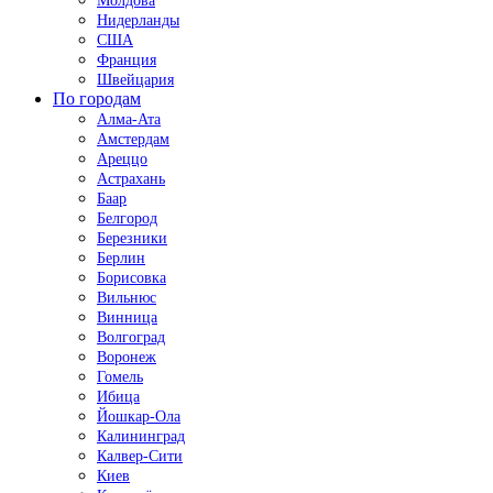
Молдова
Нидерланды
США
Франция
Швейцария
По городам
Алма-Ата
Амстердам
Ареццо
Астрахань
Баар
Белгород
Березники
Берлин
Борисовка
Вильнюс
Винница
Волгоград
Воронеж
Гомель
Ибица
Йошкар-Ола
Калининград
Калвер-Сити
Киев