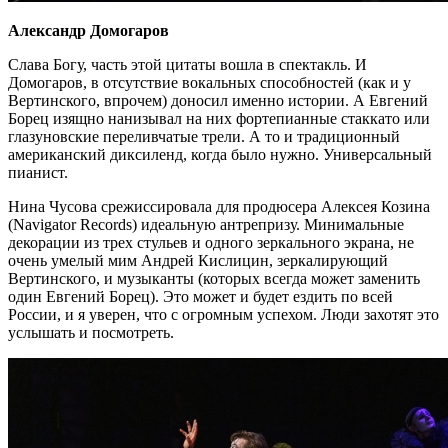
Александр Домогаров
Слава Богу, часть этой цитаты вошла в спектакль. И
Домогаров, в отсутствие вокальных способностей (как и у
Вертинского, впрочем) доносил именно истории. А Евгений
Борец изящно нанизывал на них фортепианные стаккато или
глазуновские переливчатые трели. А то и традиционный
американский диксиленд, когда было нужно. Универсальный
пианист.
Нина Чусова срежиссировала для продюсера Алексея Козина
(Navigator Records) идеальную антрепризу. Минимальные
декорации из трех стульев и одного зеркального экрана, не
очень умелый мим Андрей Кислицин, зеркалирующий
Вертинского, и музыканты (которых всегда может заменить
один Евгений Борец). Это может и будет ездить по всей
России, и я уверен, что с огромным успехом. Люди захотят это
услышать и посмотреть.