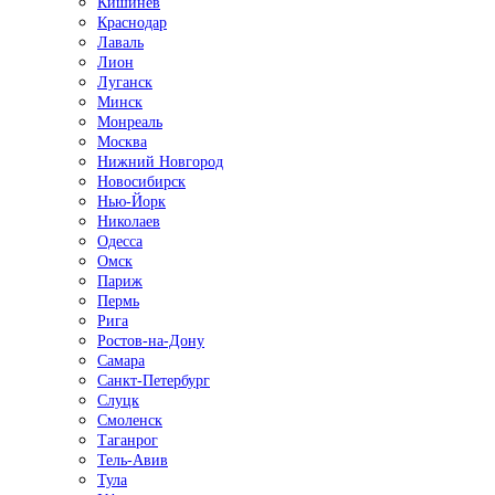
Кишинёв
Краснодар
Лаваль
Лион
Луганск
Минск
Монреаль
Москва
Нижний Новгород
Новосибирск
Нью-Йорк
Николаев
Одесса
Омск
Париж
Пермь
Рига
Ростов-на-Дону
Самара
Санкт-Петербург
Слуцк
Смоленск
Таганрог
Тель-Авив
Тула