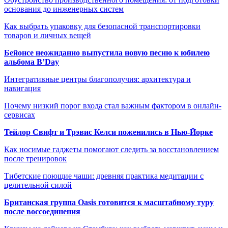
основания до инженерных систем
Как выбрать упаковку для безопасной транспортировки
товаров и личных вещей
Бейонсе неожиданно выпустила новую песню к юбилею
альбома B’Day
Интегративные центры благополучия: архитектура и
навигация
Почему низкий порог входа стал важным фактором в онлайн-
сервисах
Тейлор Свифт и Трэвис Келси поженились в Нью-Йорке
Как носимые гаджеты помогают следить за восстановлением
после тренировок
Тибетские поющие чаши: древняя практика медитации с
целительной силой
Британская группа Oasis готовится к масштабному туру
после воссоединения