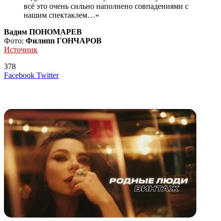
всё это очень сильно наполнено совпадениями с
нашим спектаклем…»
Вадим ПОНОМАРЕВ
Фото:
Филипп ГОНЧАРОВ
Источник
378
LinkedIn
Tumblr
Reddit
Вконтакте
Одноклассники
Skype
Messenger
Messenger
WhatsApp
Telegram
Viber
Line
Поделиться
Печатать
Facebook
Twitter
через
электронную
Похожие радио
почту