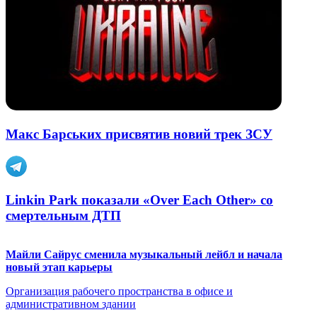
Макс Барських присвятив новий трек ЗСУ
Linkin Park показали «Over Each Other» со
смертельным ДТП
Майли Сайрус сменила музыкальный лейбл и начала
новый этап карьеры
Организация рабочего пространства в офисе и
административном здании