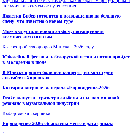
Круизы на лайнере из Стамбула: как выбрать маршрут, цены и
получить максимум от путешествия
Джастин Бибер готовится к возвращению на большую
сцену: что известно о новом туре
Muse выпустили новый альбом, посвящённый
космическим сигналам
Благоустройство дворов Минска в 2026 году
Юбилейный фестиваль беларуской песни и поэзии пройдет
в Молодечно в июне
В Минске прошёл большой концерт детской студии
ансамбля «Хорошки»
Болгария впервые выиграла «Евровидение-2026»
Drake выпустил сразу три альбома и вызвал мировой
резонанс в музыкальной индустрии
Выбор маски сварщика
Евровидение-2026: объявлены место и дата финала