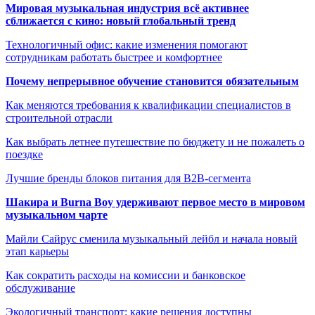
Мировая музыкальная индустрия всё активнее
сближается с кино: новый глобальный тренд
Технологичный офис: какие изменения помогают
сотрудникам работать быстрее и комфортнее
Почему непрерывное обучение становится обязательным
Как меняются требования к квалификации специалистов в
строительной отрасли
Как выбрать летнее путешествие по бюджету и не пожалеть о
поездке
Лучшие бренды блоков питания для B2B-сегмента
Шакира и Burna Boy удерживают первое место в мировом
музыкальном чарте
Майли Сайрус сменила музыкальный лейбл и начала новый
этап карьеры
Как сократить расходы на комиссии и банковское
обслуживание
Экологичный транспорт: какие решения доступны