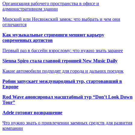
Организация рабочего пространства в офисе и
административном здании
Мирский или Несвижский замок: что выбрать и чем они
отличаются
Как музыкальные стриминги меняют карьеру
современных артистов
Первый раз в бассейн взрослому: что нужно знать заранее
Sienna Spiro стала главной героиней New Music Daily
Какие автомобили подходят для города и дальних поездок
Робин запускает международный тур, стартовавший в
Европе
Rod Wave анонсировал масштабный тур “Don’t Look Down
Tour”
Adele готовит возвращение
Что нужно знать о привлечении заемных средств для развития
компании