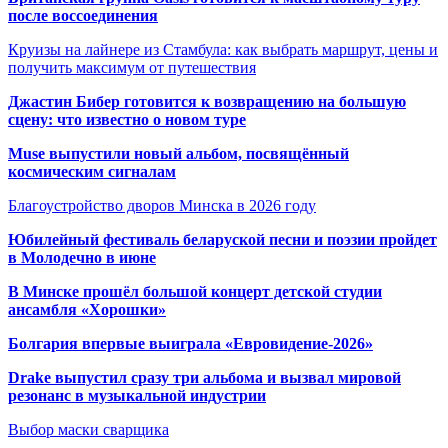
после воссоединения
Круизы на лайнере из Стамбула: как выбрать маршрут, цены и
получить максимум от путешествия
Джастин Бибер готовится к возвращению на большую
сцену: что известно о новом туре
Muse выпустили новый альбом, посвящённый
космическим сигналам
Благоустройство дворов Минска в 2026 году
Юбилейный фестиваль беларуской песни и поэзии пройдет
в Молодечно в июне
В Минске прошёл большой концерт детской студии
ансамбля «Хорошки»
Болгария впервые выиграла «Евровидение-2026»
Drake выпустил сразу три альбома и вызвал мировой
резонанс в музыкальной индустрии
Выбор маски сварщика