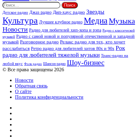
Найти:
Звезды
Дип-хаус радио
Джаз радио
Детское радио
Культура
Медиа
Музыка
Лучшее клубное радио
Новости
Радио для любителей хип-хопа и рэпа
Радио с классической
Радио с самой новой и популярной отечественной и западной
музыкой
музыкой
Разговорное радио
Релакс радио для тех, кто хочет
Рок
расслабиться
Ретро радио для любителей хитов 80х и 90х
радио для любителей тяжелой музыки
Транс-радио на
Шоу-бизнес
любой вкус
Шансон радио
Фолк радио
© Все права защищены 2026
Новости
Обратная связь
О сайте
Политика конфиденциальности
Facebook
Twitter
YouTube
vk.com
Одноклассники
Telegram