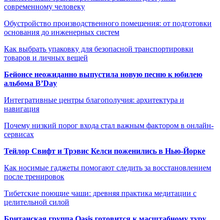
современному человеку
Обустройство производственного помещения: от подготовки
основания до инженерных систем
Как выбрать упаковку для безопасной транспортировки
товаров и личных вещей
Бейонсе неожиданно выпустила новую песню к юбилею
альбома B’Day
Интегративные центры благополучия: архитектура и
навигация
Почему низкий порог входа стал важным фактором в онлайн-
сервисах
Тейлор Свифт и Трэвис Келси поженились в Нью-Йорке
Как носимые гаджеты помогают следить за восстановлением
после тренировок
Тибетские поющие чаши: древняя практика медитации с
целительной силой
Британская группа Oasis готовится к масштабному туру