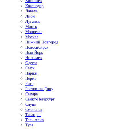
Кишинёв
Краснодар
Лаваль
Лион
Луганск
Минск
Монреаль
Москва
Нижний Новгород
Новосибирск
Нью-Йорк
Николаев
Одесса
Омск
Париж
Пермь
Рига
Ростов-на-Дону
Самара
Санкт-Петербург
Слуцк
Смоленск
Таганрог
Тель-Авив
Тула