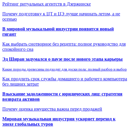
Рейтинг ритуальных агентств в Дзержинске
Почему подготовку к ЦТ и ЦЭ лучше начинать летом, а не
осенью
В мировой музыкальной индустрии появится новый
гигант
Как выбрать снотворное без рецепта: полное руководство для
спокойного сна
Эд Ширан задумался о паузе после нового этапа карьеры
Какие породы древесины подходят для доски пола: полный разбор и выбор
Как продлить срок службы домашнего и рабочего компьютера
без лишних затрат
Взыскание задолженности с юридических лиц: стратегия
возврата активов
Почему оценка имущества важна перед продажей
Мировая музыкальная индустрия ускоряет переход к
эпохе глобальных туров