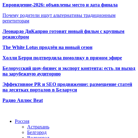
Евровидение-2026: объявлены место и дата финала
Почему родители ищут альтернативы традиционным
репетиторам
Леонардо ДиКаприо готовит новый фильм с крупным
режиссёром
The White Lotus продлён на новый сезон
Холли Берри подтвердила помолвк
у в прямом эфире
Белорусский шоу-бизнес и экспорт контента: есть ли выход
на зарубежную аудиторию
Эффективное PR и SEO продвижение:
размещение статей
на десятках порталов в Беларуси
Радио Аплюс Beat
Радио по странам
Россия
Астрахань
Белгород
Волгоград