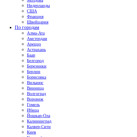
Молдова
Нидерланды
США
Франция
Швейцария
По городам
Алма-Ата
Амстердам
Ареццо
Астрахань
Баар
Белгород
Березники
Берлин
Борисовка
Вильнюс
Винница
Волгоград
Воронеж
Гомель
Ибица
Йошкар-Ола
Калининград
Калвер-Сити
Киев