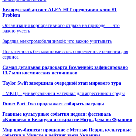
Белорусский артист ALEN HIT представил клип #1
Problem
Организация корпоративного отдыха на природе — что
важно учесть
Зарядка электромобиля зимой: что важно учитывать
Практичность без компромиссов: современные решения для
сервиса
Самая детальная радиокарта Вселенной: зафиксировано
13,7 млн космических источников
Taylor Swift завершила очередной этап мирового тура
ТМКЩ – универсальный материал для агрессивной среды
Dune: Part Two продолжает собирать награды
Главные культурные события недели: фестиваль
«Киновек» в Беларуси и открытие Нотр-Дама во Франции
Мир шоу-бизнеса: прощание с Мэттью Перри, культурные
события в Минске и рейтинг звезд Украины