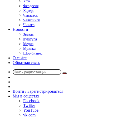
Уфа
Феодосия
Хадера
Чапаевск
Челябинск
Чикаго
Новости
Звезды
Культура
Медиа
Музыка
Шоу-бизнес
О сайте
Обратная связь
Поиск
Switch
радиостанций
skin
Sidebar
Случайное
радио
Войти / Зарегистрироваться
Мы в соцсетях
Facebook
Twitter
YouTube
vk.com