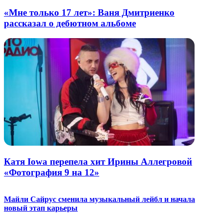
«Мне только 17 лет»: Ваня Дмитриенко
рассказал о дебютном альбоме
Катя Iowa перепела хит Ирины Аллегровой
«Фотография 9 на 12»
Майли Сайрус сменила музыкальный лейбл и начала
новый этап карьеры