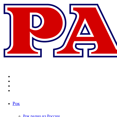
Меню
Поиск
радиостанций
Switch
skin
Войти
Рок
Рок радио из России