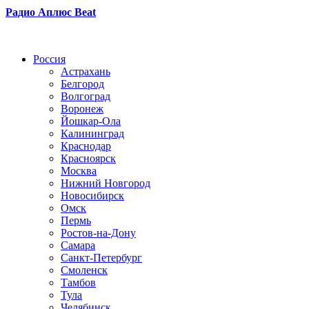
Радио Аплюс Beat
Радио по странам
Россия
Астрахань
Белгород
Волгоград
Воронеж
Йошкар-Ола
Калининград
Краснодар
Красноярск
Москва
Нижний Новгород
Новосибирск
Омск
Пермь
Ростов-на-Дону
Самара
Санкт-Петербург
Смоленск
Тамбов
Тула
Челябинск