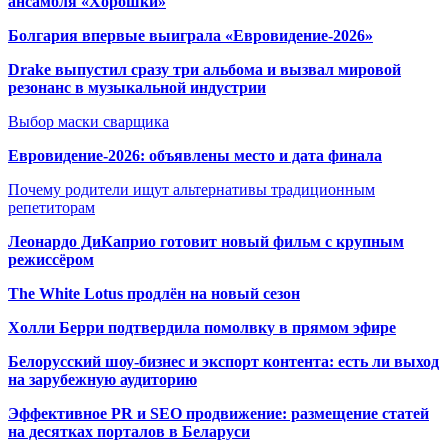
ансамбля «Хорошки»
Болгария впервые выиграла «Евровидение-2026»
Drake выпустил сразу три альбома и вызвал мировой
резонанс в музыкальной индустрии
Выбор маски сварщика
Евровидение-2026: объявлены место и дата финала
Почему родители ищут альтернативы традиционным
репетиторам
Леонардо ДиКаприо готовит новый фильм с крупным
режиссёром
The White Lotus продлён на новый сезон
Холли Берри подтвердила помолвк
у в прямом эфире
Белорусский шоу-бизнес и экспорт контента: есть ли выход
на зарубежную аудиторию
Эффективное PR и SEO продвижение:
размещение статей
на десятках порталов в Беларуси