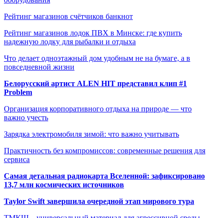
Рейтинг магазинов счётчиков банкнот
Рейтинг магазинов лодок ПВХ в Минске: где купить
надежную лодку для рыбалки и отдыха
Что делает одноэтажный дом удобным не на бумаге, а в
повседневной жизни
Белорусский артист ALEN HIT представил клип #1
Problem
Организация корпоративного отдыха на природе — что
важно учесть
Зарядка электромобиля зимой: что важно учитывать
Практичность без компромиссов: современные решения для
сервиса
Самая детальная радиокарта Вселенной: зафиксировано
13,7 млн космических источников
Taylor Swift завершила очередной этап мирового тура
ТМКЩ – универсальный материал для агрессивной среды