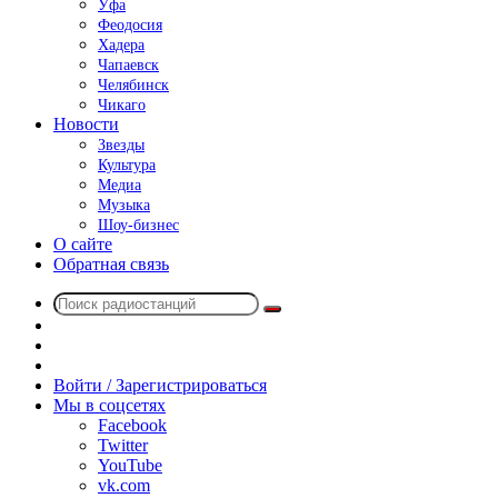
Уфа
Феодосия
Хадера
Чапаевск
Челябинск
Чикаго
Новости
Звезды
Культура
Медиа
Музыка
Шоу-бизнес
О сайте
Обратная связь
Поиск
Switch
радиостанций
skin
Sidebar
Случайное
радио
Войти / Зарегистрироваться
Мы в соцсетях
Facebook
Twitter
YouTube
vk.com