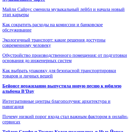
Майли Сайрус сменила музыкальный лейбл и начала новый
этап карьеры
Как сократить расходы на комиссии и банковское
обслуживание
Экологичный транспорт: какие решения доступны
современному человеку
Обустройство производственного помещения: от подготовки
основания до инженерных систем
Как выбрать упаковку для безопасной транспортировки
товаров и личных вещей
Бейонсе неожиданно выпустила новую песню к юбилею
альбома B’Day
Интегративные центры благополучия: архитектура и
навигация
Почему низкий порог входа стал важным фактором в онлайн-
сервисах
Тейлор Свифт и Трэвис Келси поженились в Нью-Йорке