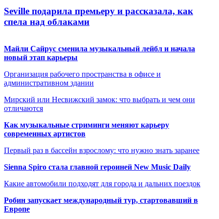
Seville подарила премьеру и рассказала, как
спела над облаками
Майли Сайрус сменила музыкальный лейбл и начала
новый этап карьеры
Организация рабочего пространства в офисе и
административном здании
Мирский или Несвижский замок: что выбрать и чем они
отличаются
Как музыкальные стриминги меняют карьеру
современных артистов
Первый раз в бассейн взрослому: что нужно знать заранее
Sienna Spiro стала главной героиней New Music Daily
Какие автомобили подходят для города и дальних поездок
Робин запускает международный тур, стартовавший в
Европе