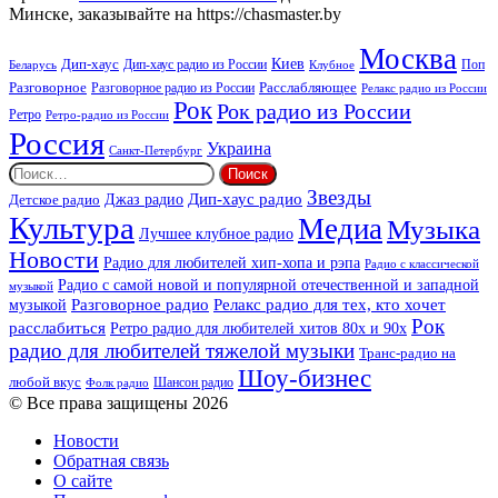
Минске, заказывайте на https://chasmaster.by
Москва
Киев
Дип-хаус
Дип-хаус радио из России
Клубное
Поп
Беларусь
Разговорное
Расслабляющее
Разговорное радио из России
Релакс радио из России
Рок
Рок радио из России
Ретро
Ретро-радио из России
Россия
Украина
Санкт-Петербург
Найти:
Звезды
Дип-хаус радио
Джаз радио
Детское радио
Культура
Медиа
Музыка
Лучшее клубное радио
Новости
Радио для любителей хип-хопа и рэпа
Радио с классической
Радио с самой новой и популярной отечественной и западной
музыкой
музыкой
Разговорное радио
Релакс радио для тех, кто хочет
Рок
расслабиться
Ретро радио для любителей хитов 80х и 90х
радио для любителей тяжелой музыки
Транс-радио на
Шоу-бизнес
любой вкус
Шансон радио
Фолк радио
© Все права защищены 2026
Новости
Обратная связь
О сайте