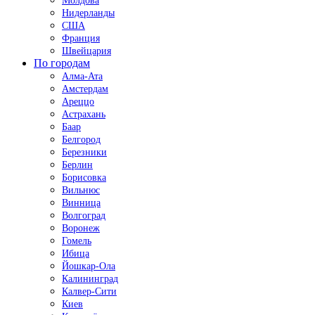
Молдова
Нидерланды
США
Франция
Швейцария
По городам
Алма-Ата
Амстердам
Ареццо
Астрахань
Баар
Белгород
Березники
Берлин
Борисовка
Вильнюс
Винница
Волгоград
Воронеж
Гомель
Ибица
Йошкар-Ола
Калининград
Калвер-Сити
Киев