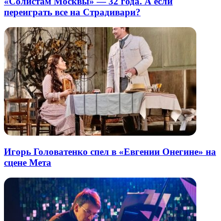
«Солистам Москвы» — 32 года. А если
переиграть все на Страдивари?
Игорь Головатенко спел в «Евгении Онегине» на
сцене Мета