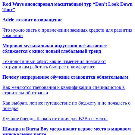
Rod Wave анонсировал масштабный тур “Don’t Look Down
Tour”
Adele готовит возвращение
Что нужно знать о привлечении заемных средств для развития
компании
Мировая музыкальная индустрия всё активнее
сближается с кино: новый глобальный тренд
Технологичный офис: какие изменения помогают
сотрудникам работать быстрее и комфортнее
Почему непрерывное обучение становится обязательным
Как меняются требования к квалификации специалистов в
строительной отрасли
Как выбрать летнее путешествие по бюджету и не пожалеть о
поездке
Лучшие бренды блоков питания для B2B-сегмента
Шакира и Burna Boy удерживают первое место в мировом
музыкальном чарте