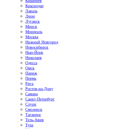
Кишинёв
Краснодар
Лаваль
Лион
Луганск
Минск
Монреаль
Москва
Нижний Новгород
Новосибирск
Нью-Йорк
Николаев
Одесса
Омск
Париж
Пермь
Рига
Ростов-на-Дону
Самара
Санкт-Петербург
Слуцк
Смоленск
Таганрог
Тель-Авив
Тула