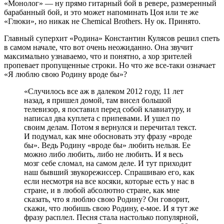
«Монолог» — ну прямо гитарный бой в ревере, размеренный
барабанный бой, и это может напоминать Цоя или те же
«Глюки», но никак не Chemical Brothers. Ну ок. Принято.
Главный суперхит «Родина» Константин Кулясов решил спеть
в самом начале, что вот очень неожиданно. Она звучит
максимально узнаваемо, что и понятно, а хор зрителей
пропевает пропущенные строки. Но что же все-таки означает
«Я люблю свою Родину вроде бы»?
«Случилось все аж в далеком 2012 году, 11 лет
назад, я пришел домой, там висел большой
телевизор, я поставил перед собой клавиатуру, и
написал два куплета с припевами. И ушел по
своим делам. Потом я вернулся и перечитал текст.
И подумал, как мне обосновать эту фразу «вроде
бы». Ведь Родину «вроде бы» любить нельзя. Ее
можно либо любить, либо не любить. И я весь
мозг себе сломал, на самом деле. И тут приходит
наш бывший звукорежиссер. Спрашиваю его, как
если несмотря на все косяки, которые есть у нас в
стране, и в любой абсолютно стране, как мне
сказать, что я люблю свою Родину? Он говорит,
скажи, что любишь свою Родину, е-мое. И я тут же
фразу расплел. Песня стала настолько популярной,