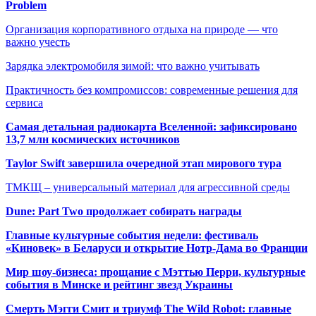
Problem
Организация корпоративного отдыха на природе — что
важно учесть
Зарядка электромобиля зимой: что важно учитывать
Практичность без компромиссов: современные решения для
сервиса
Самая детальная радиокарта Вселенной: зафиксировано
13,7 млн космических источников
Taylor Swift завершила очередной этап мирового тура
ТМКЩ – универсальный материал для агрессивной среды
Dune: Part Two продолжает собирать награды
Главные культурные события недели: фестиваль
«Киновек» в Беларуси и открытие Нотр-Дама во Франции
Мир шоу-бизнеса: прощание с Мэттью Перри, культурные
события в Минске и рейтинг звезд Украины
Смерть Мэгги Смит и триумф The Wild Robot: главные