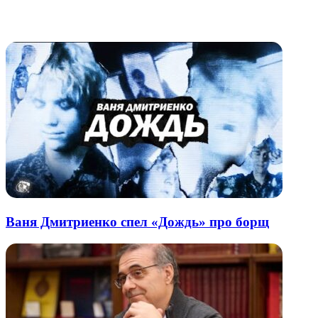
через
электронную
Похожие радио
почту
Ваня Дмитриенко спел «Дождь» про борщ