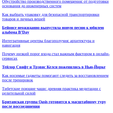
Обустройство производственного помещения: от подготовки
основания до инженерных систем
Как выбрать упаковку для безопасной транспортировки
товаров и личных вещей
Бейонсе неожиданно выпустила новую песню к юбилею
альбома B’Day
Интегративные центры благополучия: архитектура и
навигация
Почему низкий порог входа стал важным фактором в онлайн-
сервисах
Тейлор Свифт и Трэвис Келси поженились в Нью-Йорке
Как носимые гаджеты помогают следить за восстановлением
после тренировок
Тибетские поющие чаши: древняя практика медитации с
целительной силой
Британская группа Oasis готовится к масштабному туру
после воссоединения