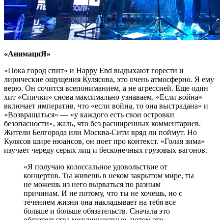
«АнимациЯ»
«Пока город спит» и Happy End выдыхают горести и
лирические ощущения Кулясова, это очень атмосферно. Я ему
верю. Он сочится всепониманием, а не агрессией. Еще один
хит «Спички» снова максимально узнаваем. «Если война»
включает императив, что «если война, то она выстрадана» и
«Возвращаться» — «у каждого есть свои островки
безопасности», жаль, что без расширенных комментариев.
Жители Белгорода или Москва-Сити вряд ли поймут. Но
Кулясов шире нюансов, он поет про контекст. «Голая зима»
изучает череду серых лиц и бесконечных грузовых вагонов.
«Я получаю колоссальное удовольствие от
концертов. Ты живешь в неком закрытом мире, ты
не можешь из него вырваться по разным
причинам. И не потому, что ты не хочешь, но с
течением жизни она накладывает на тебя все
больше и больше обязательств. Сначала это
обязательства межличностные, потом это