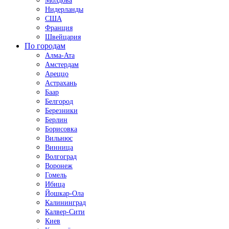
Молдова
Нидерланды
США
Франция
Швейцария
По городам
Алма-Ата
Амстердам
Ареццо
Астрахань
Баар
Белгород
Березники
Берлин
Борисовка
Вильнюс
Винница
Волгоград
Воронеж
Гомель
Ибица
Йошкар-Ола
Калининград
Калвер-Сити
Киев