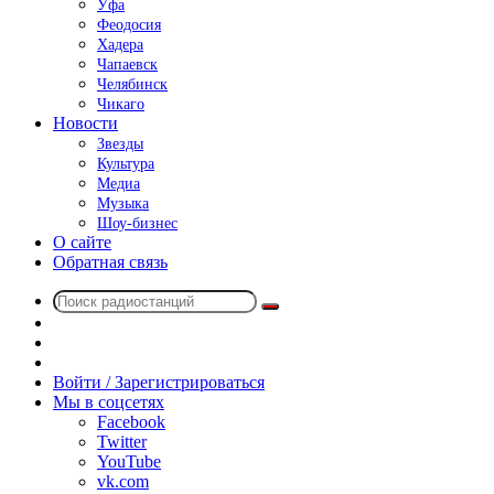
Уфа
Феодосия
Хадера
Чапаевск
Челябинск
Чикаго
Новости
Звезды
Культура
Медиа
Музыка
Шоу-бизнес
О сайте
Обратная связь
Поиск
Switch
радиостанций
skin
Sidebar
Случайное
радио
Войти / Зарегистрироваться
Мы в соцсетях
Facebook
Twitter
YouTube
vk.com