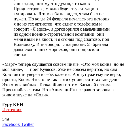
я не ездил, потому что думал, что как в
Приднестровье, можно будет эту ситуацию
купировать. Я там себя не видел, я там был не
нужен. Но когда 24 февраля началась эта история,
я не из тех артистов, что ездит с телефоном и
говорит «Я здесь», я договорился с мальчишками
из одной военно-строительной компании, они
меня взяли на хвост, и я сгонял под Сватово, под
Волноваху. И поговорил с пацанами. 55 бригада
дальневосточных морпехов, они попросили
спеть».
«Март» теперь слушается совсем иначе. «Это моя война, но не
моя вина», — поет Кулясов. Уже не совсем верится, но сам
Константин уверен в себе, кажется. А я тут уже ему не верю,
прости, Костя. Что-то не так в этих университетах заведено.
Это «твоя война». Точка. Живи с этим. Засыпай с этим.
Просыпайся с этим. Но «АнимациЯ» все равно хороша в
живом звуке на «Соли».
Гуру КЕН
Источник
549
LinkedIn
Tumblr
Reddit
Вконтакте
Одноклассники
Skype
Messenger
Messenger
WhatsApp
Telegram
Viber
Line
Поделиться
Печатать
Facebook
Twitter