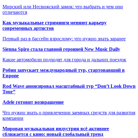
Мирский или Несвижский замок: что выбрать и чем они
отличаются
Как музыкальные стриминги меняют карьеру
современных артистов
Первый раз в бассейн взрослому: что нужно знать заранее
Sienna Spiro стала главной героиней New Music Daily
Какие автомобили подходят для города и дальних поездок
Робин запускает международный тур, стартовавший в
Европе
Rod Wave анонсировал масштабный тур “Don’t Look Down
Tour”
Adele готовит возвращение
Что нужно знать о привлечении заемных средств для развития
компании
Мировая музыкальная индустрия всё активнее
сближается с кино: новый глобальный тренд