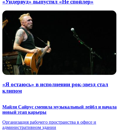
«Ундервуд» выпустил «Не спойлер»
«Я остаюсь» в исполнении рок-звезд стал
клипом
Майли Сайрус сменила музыкальный лейбл и начала
новый этап карьеры
Организация рабочего пространства в офисе и
административном здании