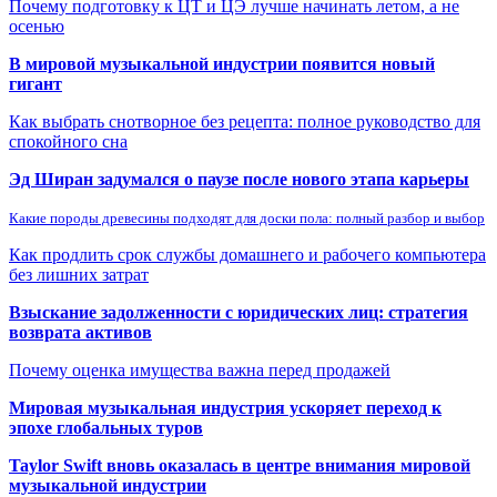
Почему подготовку к ЦТ и ЦЭ лучше начинать летом, а не
осенью
В мировой музыкальной индустрии появится новый
гигант
Как выбрать снотворное без рецепта: полное руководство для
спокойного сна
Эд Ширан задумался о паузе после нового этапа карьеры
Какие породы древесины подходят для доски пола: полный разбор и выбор
Как продлить срок службы домашнего и рабочего компьютера
без лишних затрат
Взыскание задолженности с юридических лиц: стратегия
возврата активов
Почему оценка имущества важна перед продажей
Мировая музыкальная индустрия ускоряет переход к
эпохе глобальных туров
Taylor Swift вновь оказалась в центре внимания мировой
музыкальной индустрии