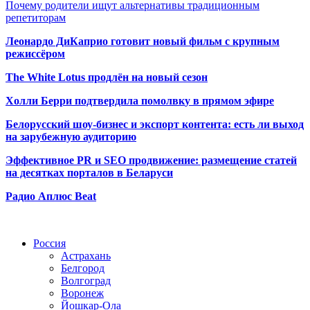
Почему родители ищут альтернативы традиционным
репетиторам
Леонардо ДиКаприо готовит новый фильм с крупным
режиссёром
The White Lotus продлён на новый сезон
Холли Берри подтвердила помолвк
у в прямом эфире
Белорусский шоу-бизнес и экспорт контента: есть ли выход
на зарубежную аудиторию
Эффективное PR и SEO продвижение:
размещение статей
на десятках порталов в Беларуси
Радио Аплюс Beat
Радио по странам
Россия
Астрахань
Белгород
Волгоград
Воронеж
Йошкар-Ола