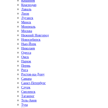
Кишинёв
Краснодар
Лаваль
Лион
Луганск
Минск
Монреаль
Москва
Нижний Новгород
Новосибирск
Нью-Йорк
Николаев
Одесса
Омск
Париж
Пермь
Рига
Ростов-на-Дону
Самара
Санкт-Петербург
Слуцк
Смоленск
Таганрог
Тель-Авив
Тула