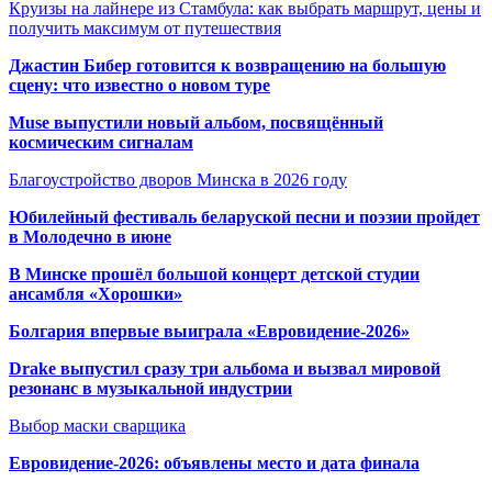
Круизы на лайнере из Стамбула: как выбрать маршрут, цены и
получить максимум от путешествия
Джастин Бибер готовится к возвращению на большую
сцену: что известно о новом туре
Muse выпустили новый альбом, посвящённый
космическим сигналам
Благоустройство дворов Минска в 2026 году
Юбилейный фестиваль беларуской песни и поэзии пройдет
в Молодечно в июне
В Минске прошёл большой концерт детской студии
ансамбля «Хорошки»
Болгария впервые выиграла «Евровидение-2026»
Drake выпустил сразу три альбома и вызвал мировой
резонанс в музыкальной индустрии
Выбор маски сварщика
Евровидение-2026: объявлены место и дата финала