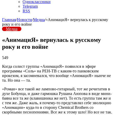
Одноклассники
Telegram
RSS
Главная
/
Новости
/
Медиа
/
«АнимациЯ» вернулась к русскому
року и его войне
Медиа
«АнимациЯ» вернулась к русскому
року и его войне
549
Когда солист группы «АнимациЯ» появился в эфире
программы «Соль» на РЕН-ТВ с каким-то панковским
ирокезом, я засомневался, что вообще «АнимациЯ» нынче не
та. Но она — та.
«Роман» все такой же лампово-гитарный, тот же речитатив в
духе Бобунца, и даже гармошка Рушана Аюпова в виде мини-
баяна все та же (клавишника же нет). То есть группа там же и
с тем же. Даже жаль, я почему-то представлял себе эволюцию
«Анимации» куда-то в сторону Chemical Brothers со
скорбными песнопениями. Все же к этому шло! Но все не так.