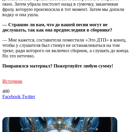
окно. Затем убрала пистолет назад в сумочку, заканчивая
фразу, которую произносила в тот момент. Затем мы допили
водку и она ушла.
— Страшно ли вам, что до вашей песни могут не
дослушать, так как она предпоследняя в сборнике?
— Мне кажется, составители поместили «Это ДТП» в конец,
чтобы у слушателя был стимул не останавливаться на том
треке, ради которого он включил сборник, а слушать до конца.
Но это неточно.
Понравился материал? Пожертвуйте любую сумму!
Источник
400
LinkedIn
Tumblr
Reddit
Вконтакте
Одноклассники
Skype
Messenger
Messenger
WhatsApp
Telegram
Viber
Line
Поделиться
Печатать
Facebook
Twitter
через
электронную
Похожие радио
почту