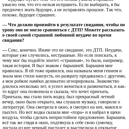
ужасно тем, что его нельзя исправить. Если выбирать, я бы
предпочел знать будущее, а не исправлять прошлое. Так что,
похоже, будущее страшнее.
— Что должно произойти в результате свидания, чтобы по
урону оно не могло сравниться с ДТП? Можете рассказать
о своей самой страшной любовной неудаче во время
свидания?
—
Секс, конечно. Иначе это не свидание, это ДТП. Неудачи,
которые уже случились, нестрашные. Но если поискать, к
чему мог бы подойти эпитет «страшная», то была, например,
такая история. Я был знаком с барышней. Барышня мне
нравилась. Я ей тоже нравился, она называла меня гением и
знала мои стихи наизусть, но разврату предавалась с другими,
а мои робкие намёки деликатно игнорировала. Знакомство
длилось несколько лет, я успел жениться и разжениться, и как-
то вдруг она позвонила и сказала, что хочет приехать.
Приехала, мы стали пить водку, был прекрасный летний
вечер, окно было открыто, мы слушали музыку, говорили о
литературе. Она смотрела в окно, я смотрел на нее, маялся и
пыхтел. Но вот водка сказала мне «пора» и я набрал в щеки
воздуха, чтобы сделать непристойное предложение. Барышня,
всё так же глядя в окно, подтянула к себе свою сумочку,
достала из нее черный пистолет и выстрелила в открытое