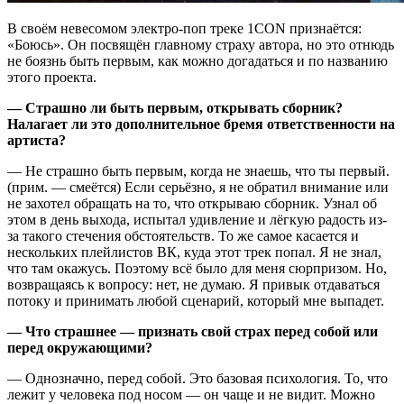
В своём невесомом электро-поп треке 1CON признаётся:
«Боюсь». Он посвящён главному страху автора, но это отнюдь
не боязнь быть первым, как можно догадаться и по названию
этого проекта.
— Страшно ли быть первым, открывать сборник?
Налагает ли это дополнительное бремя ответственности на
артиста?
— Не страшно быть первым, когда не знаешь, что ты первый.
(прим. — смеётся) Если серьёзно, я не обратил внимание или
не захотел обращать на то, что открываю сборник. Узнал об
этом в день выхода, испытал удивление и лёгкую радость из-
за такого стечения обстоятельств. То же самое касается и
нескольких плейлистов ВК, куда этот трек попал. Я не знал,
что там окажусь. Поэтому всё было для меня сюрпризом. Но,
возвращаясь к вопросу: нет, не думаю. Я привык отдаваться
потоку и принимать любой сценарий, который мне выпадет.
— Что страшнее — признать свой страх перед собой или
перед окружающими?
— Однозначно, перед собой. Это базовая психология. То, что
лежит у человека под носом — он чаще и не видит. Можно