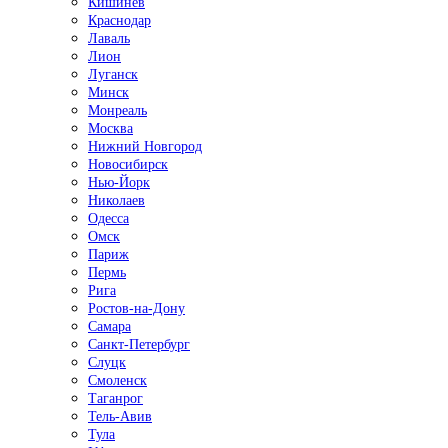
Кишинёв
Краснодар
Лаваль
Лион
Луганск
Минск
Монреаль
Москва
Нижний Новгород
Новосибирск
Нью-Йорк
Николаев
Одесса
Омск
Париж
Пермь
Рига
Ростов-на-Дону
Самара
Санкт-Петербург
Слуцк
Смоленск
Таганрог
Тель-Авив
Тула