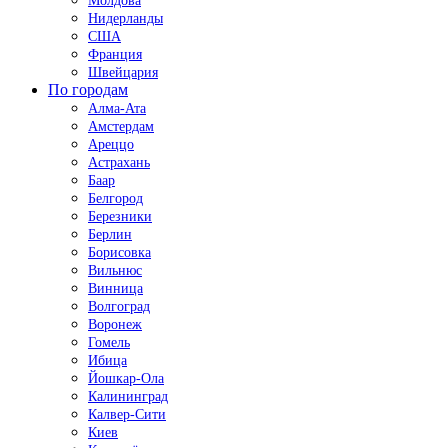
Молдова
Нидерланды
США
Франция
Швейцария
По городам
Алма-Ата
Амстердам
Ареццо
Астрахань
Баар
Белгород
Березники
Берлин
Борисовка
Вильнюс
Винница
Волгоград
Воронеж
Гомель
Ибица
Йошкар-Ола
Калининград
Калвер-Сити
Киев