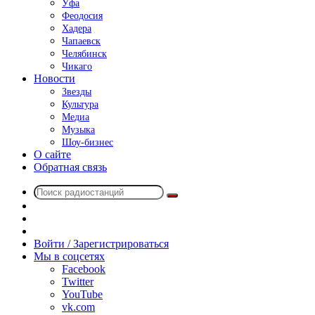
Уфа
Феодосия
Хадера
Чапаевск
Челябинск
Чикаго
Новости
Звезды
Культура
Медиа
Музыка
Шоу-бизнес
О сайте
Обратная связь
Поиск
Switch
радиостанций
skin
Sidebar
Случайное
радио
Войти / Зарегистрироваться
Мы в соцсетях
Facebook
Twitter
YouTube
vk.com