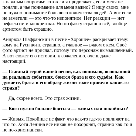
к важным вопросам: готов ли я продолжать, если меня не
поняли, а чье понимание для меня важно? Я ищу своих, мне
не нужно понимание большого количества людей. А вот если
не заметили — это что-то непонятное. Нет реакции — нет
рефлексии и конкретики. Но по факту страшно всё, вообще
артистом быть страшно.
Андрюха Шафранский в песне «Хорошее» раскрывает тему:
кому на Руси жить страшно, а главное — рядом с кем. Своё
фото артист не прислал, потому что персонаж вымышленный.
А вот сюжет его истории, к сожалению, очень даже
настоящий.
— Главный герой вашей песни, как понимаю, основанной
на реальных событиях, боится брата и его судьбы. Как
думаете, брата к его образу жизни тоже привели какие-то
страхи?
— Да, скорее всего. Это страх жизни.
— Кого нужно больше бояться — живых или покойных?
— Живых. Покойные не факт, что как-то где-то повлияют на
что-то. Хотя Ленина всё никак не похоронят, странно как-то и
не по-христиански.