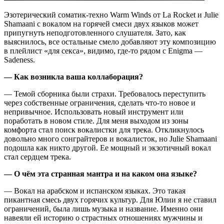
Эзотерический соматик-техно Warm Winds от La Rocket и Julie
Shamaani с вокалом на горячей смеси двух языков может
припугнуть неподготовленного слушателя. Зато, как
выяснилось, все остальные смело добавляют эту композицию
в плейлист «для секса», видимо, где-то рядом с Enigma —
Sadeness.
— Как возникла ваша коллаборация?
— Темой сборника были страхи. Требовалось переступить
через собственные ограничения, сделать что-то новое и
непривычное. Использовать новый инструмент или
поработать в новом стиле. Для меня выходом из зоны
комфорта стал поиск вокалистки для трека. Откликнулось
довольно много сонграйтеров и вокалисток, но Julie Shamaani
подошла как никто другой. Ее мощный и экзотичный вокал
стал сердцем трека.
— О чём эта странная мантра и на каком она языке?
— Вокал на арабском и испанском языках. Это такая
пикантная смесь двух горячих культур. Для Юлии я не ставил
ограничений, была лишь музыка и название. Именно они
навеяли ей историю о страстных отношениях мужчины и