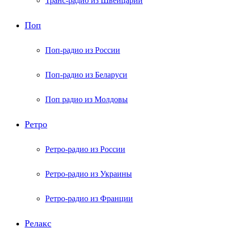
Транс-радио из Швейцарии
Поп
Поп-радио из России
Поп-радио из Беларуси
Поп радио из Молдовы
Ретро
Ретро-радио из России
Ретро-радио из Украины
Ретро-радио из Франции
Релакс