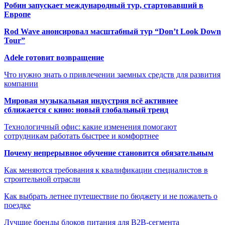
Робин запускает международный тур, стартовавший в
Европе
Rod Wave анонсировал масштабный тур “Don’t Look Down
Tour”
Adele готовит возвращение
Что нужно знать о привлечении заемных средств для развития
компании
Мировая музыкальная индустрия всё активнее
сближается с кино: новый глобальный тренд
Технологичный офис: какие изменения помогают
сотрудникам работать быстрее и комфортнее
Почему непрерывное обучение становится обязательным
Как меняются требования к квалификации специалистов в
строительной отрасли
Как выбрать летнее путешествие по бюджету и не пожалеть о
поездке
Лучшие бренды блоков питания для B2B-сегмента