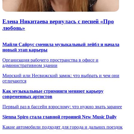
Елена Никитаева вернулась с песней «Про
любовь»
Майли Сайрус сменила музыкальный лейбл и начала
новый этап карьеры
Организация рабочего пространства в офисе и
административном здании
Мирский или Несвижский замок: что выбрать и чем они
отличаются
Как музыкальные стриминги меняют карьеру
современных артистов
Первый раз в бассейн взрослому: что нужно знать заранее
Sienna Spiro стала главной героиней New Music Daily
Какие автомобили подходят для города и дальних поездок