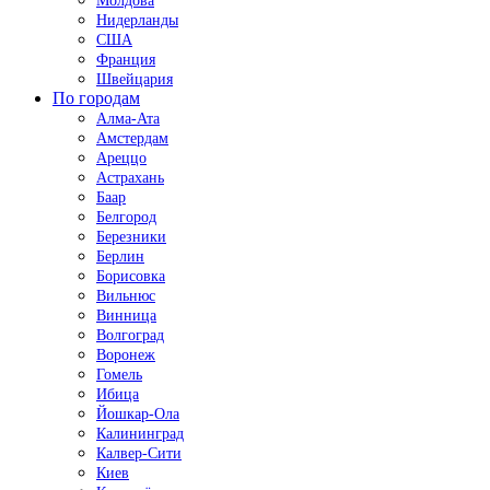
Молдова
Нидерланды
США
Франция
Швейцария
По городам
Алма-Ата
Амстердам
Ареццо
Астрахань
Баар
Белгород
Березники
Берлин
Борисовка
Вильнюс
Винница
Волгоград
Воронеж
Гомель
Ибица
Йошкар-Ола
Калининград
Калвер-Сити
Киев