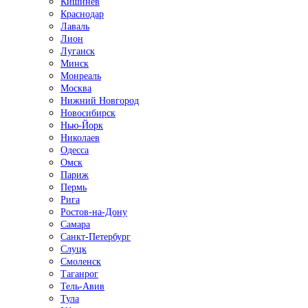
Кишинёв
Краснодар
Лаваль
Лион
Луганск
Минск
Монреаль
Москва
Нижний Новгород
Новосибирск
Нью-Йорк
Николаев
Одесса
Омск
Париж
Пермь
Рига
Ростов-на-Дону
Самара
Санкт-Петербург
Слуцк
Смоленск
Таганрог
Тель-Авив
Тула