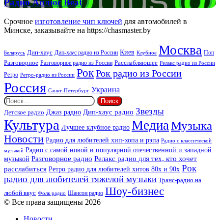
Радио
Радио Аплюс Beat
Аплюс
Beat
Срочное
изготовление чип ключей
для автомобилей в
Минске, заказывайте на https://chasmaster.by
Москва
Киев
Дип-хаус
Дип-хаус радио из России
Клубное
Поп
Беларусь
Разговорное
Расслабляющее
Разговорное радио из России
Релакс радио из России
Рок
Рок радио из России
Ретро
Ретро-радио из России
Россия
Украина
Санкт-Петербург
Найти:
Звезды
Дип-хаус радио
Джаз радио
Детское радио
Культура
Медиа
Музыка
Лучшее клубное радио
Новости
Радио для любителей хип-хопа и рэпа
Радио с классической
Радио с самой новой и популярной отечественной и западной
музыкой
музыкой
Разговорное радио
Релакс радио для тех, кто хочет
Рок
расслабиться
Ретро радио для любителей хитов 80х и 90х
радио для любителей тяжелой музыки
Транс-радио на
Шоу-бизнес
любой вкус
Шансон радио
Фолк радио
© Все права защищены 2026
Новости