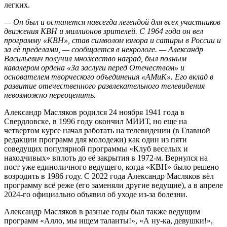
легких.
— Он был и останется навсегда легендой для всех участников
движения КВН и миллионов зрителей. С 1964 года он вел
программу «КВН», став символом юмора и сатиры в России и
за её пределами, — сообщается в некрологе. — Александр
Васильевич получил множество наград, был полным
кавалером ордена «За заслуги перед Отечеством» и
основателем творческого объединения «АМиК». Его вклад в
развитие отечественного развлекательного телевидения
невозможно переоценить.
Александр Масляков родился 24 ноября 1941 года в
Свердловске, в 1996 году окончил МИИТ, но еще на
четвертом курсе начал работать на телевидении (в Главной
редакции программ для молодежи) как один из пяти
соведущих популярной программы «Клуб веселых и
находчивых» вплоть до её закрытия в 1972-м. Вернулся на
пост уже единоличного ведущего, когда «КВН» было решено
возродить в 1986 году. С 2022 года Александр Масляков вёл
программу всё реже (его заменяли другие ведущие), а в апреле
2024-го официально объявил об уходе из-за болезни.
Александр Масляков в разные годы был также ведущим
программ «Алло, мы ищем таланты!», «А ну-ка, девушки!»,