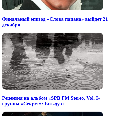
Финальный эпизод «Слова пацана» выйдет 21
декабря
Рецензия на альбом «SPB FM Stereo, Vol. I»
группы «Секрет»: Бит-дуэт