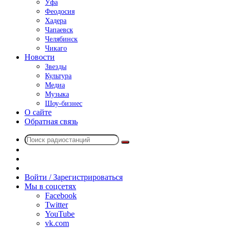
Уфа
Феодосия
Хадера
Чапаевск
Челябинск
Чикаго
Новости
Звезды
Культура
Медиа
Музыка
Шоу-бизнес
О сайте
Обратная связь
Поиск
Switch
радиостанций
skin
Sidebar
Случайное
радио
Войти / Зарегистрироваться
Мы в соцсетях
Facebook
Twitter
YouTube
vk.com