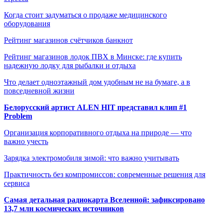
Когда стоит задуматься о продаже медицинского
оборудования
Рейтинг магазинов счётчиков банкнот
Рейтинг магазинов лодок ПВХ в Минске: где купить
надежную лодку для рыбалки и отдыха
Что делает одноэтажный дом удобным не на бумаге, а в
повседневной жизни
Белорусский артист ALEN HIT представил клип #1
Problem
Организация корпоративного отдыха на природе — что
важно учесть
Зарядка электромобиля зимой: что важно учитывать
Практичность без компромиссов: современные решения для
сервиса
Самая детальная радиокарта Вселенной: зафиксировано
13,7 млн космических источников