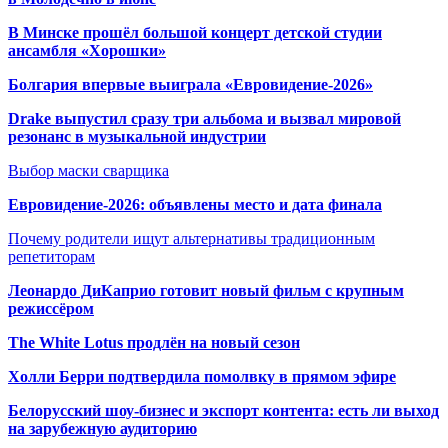
В Минске прошёл большой концерт детской студии
ансамбля «Хорошки»
Болгария впервые выиграла «Евровидение-2026»
Drake выпустил сразу три альбома и вызвал мировой
резонанс в музыкальной индустрии
Выбор маски сварщика
Евровидение-2026: объявлены место и дата финала
Почему родители ищут альтернативы традиционным
репетиторам
Леонардо ДиКаприо готовит новый фильм с крупным
режиссёром
The White Lotus продлён на новый сезон
Холли Берри подтвердила помолвк
у в прямом эфире
Белорусский шоу-бизнес и экспорт контента: есть ли выход
на зарубежную аудиторию