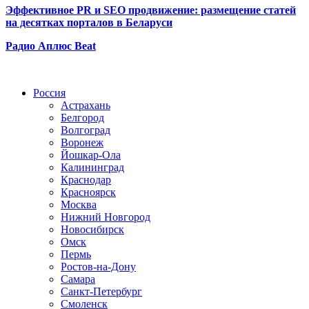
Эффективное PR и SEO продвижение:
размещение статей
на десятках порталов в Беларуси
Радио Аплюс Beat
Радио по странам
Россия
Астрахань
Белгород
Волгоград
Воронеж
Йошкар-Ола
Калининград
Краснодар
Красноярск
Москва
Нижний Новгород
Новосибирск
Омск
Пермь
Ростов-на-Дону
Самара
Санкт-Петербург
Смоленск