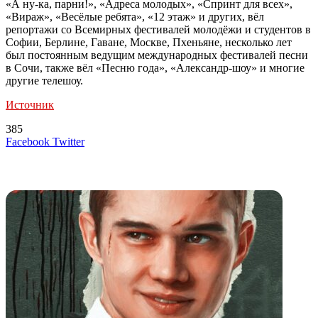
«А ну-ка, парни!», «Адреса молодых», «Спринт для всех»,
«Вираж», «Весёлые ребята», «12 этаж» и других, вёл
репортажи со Всемирных фестивалей молодёжи и студентов в
Софии, Берлине, Гаване, Москве, Пхеньяне, несколько лет
был постоянным ведущим международных фестивалей песни
в Сочи, также вёл «Песню года», «Александр-шоу» и многие
другие телешоу.
Источник
385
LinkedIn
Tumblr
Reddit
Вконтакте
Одноклассники
Skype
Messenger
Messenger
WhatsApp
Telegram
Viber
Line
Поделиться
Печатать
Facebook
Twitter
через
электронную
Похожие радио
почту