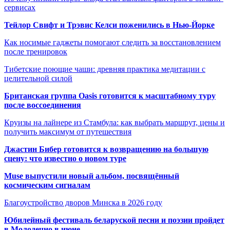
сервисах
Тейлор Свифт и Трэвис Келси поженились в Нью-Йорке
Как носимые гаджеты помогают следить за восстановлением
после тренировок
Тибетские поющие чаши: древняя практика медитации с
целительной силой
Британская группа Oasis готовится к масштабному туру
после воссоединения
Круизы на лайнере из Стамбула: как выбрать маршрут, цены и
получить максимум от путешествия
Джастин Бибер готовится к возвращению на большую
сцену: что известно о новом туре
Muse выпустили новый альбом, посвящённый
космическим сигналам
Благоустройство дворов Минска в 2026 году
Юбилейный фестиваль беларуской песни и поэзии пройдет
в Молодечно в июне