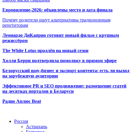
Евровидение-2026: объявлены место и дата финала
Почему родители ищут альтернативы традиционным
репетиторам
Леонардо ДиКаприо готовит новый фильм с крупным
режиссёром
The White Lotus продлён на новый сезон
Холли Берри подтвердила помолвк
у в прямом эфире
Белорусский шоу-бизнес и экспорт контента: есть ли выход
на зарубежную аудиторию
Эффективное PR и SEO продвижение:
размещение статей
на десятках порталов в Беларуси
Радио Аплюс Beat
Радио по странам
Россия
Астрахань
Белгород