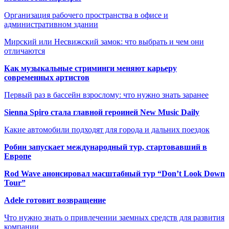
Организация рабочего пространства в офисе и
административном здании
Мирский или Несвижский замок: что выбрать и чем они
отличаются
Как музыкальные стриминги меняют карьеру
современных артистов
Первый раз в бассейн взрослому: что нужно знать заранее
Sienna Spiro стала главной героиней New Music Daily
Какие автомобили подходят для города и дальних поездок
Робин запускает международный тур, стартовавший в
Европе
Rod Wave анонсировал масштабный тур “Don’t Look Down
Tour”
Adele готовит возвращение
Что нужно знать о привлечении заемных средств для развития
компании