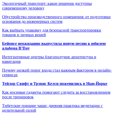
Экологичный транспорт: какие решения доступны
современному человеку
Обустройство производственного помещения: от подготовки
основания до инженерных систем
Как выбрать упаковку для безопасной транспортировки
товаров и личных вещей
Бейонсе неожиданно выпустила новую песню к юбилею
альбома B’Day
Интегративные центры благополучия: архитектура и
навигация
Почему низкий порог входа стал важным фактором в онлайн-
сервисах
Тейлор Свифт и Трэвис Келси поженились в Нью-Йорке
Как носимые гаджеты помогают следить за восстановлением
после тренировок
Тибетские поющие чаши: древняя практика медитации с
целительной силой