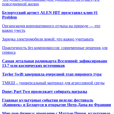
повседневной жизни
Белорусский артист ALEN HIT представил клип #1
Problem
Организация корпоративного отдыха на природе — что
важно учесть
Зарядка электромобиля зимой: что важно учитывать
Практичность без компромиссов: современные решения для
сервиса
Самая детальная радиокарта Вселенной: зафиксировано
13,7 млн космических источников
Taylor Swift завершила очередной этап мирового тура
ТМКЩ – универсальный материал для агрессивной среды
Dune: Part Two продолжает собирать награды
Главные культурные события недели: фестиваль
«Киновек» в Беларуси и открытие Нотр-Дама во Франции
Мир шоу-бизнеса: прощание с Мэттью Перри, культурные