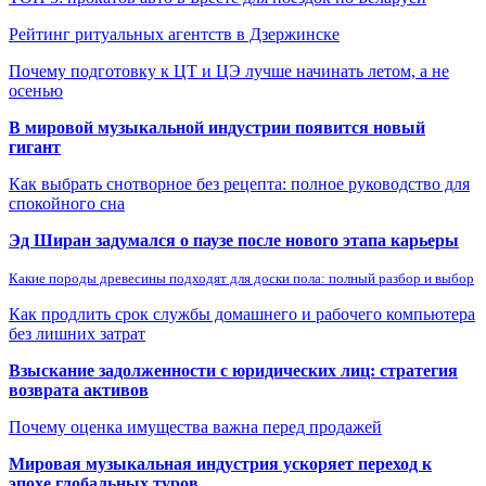
Рейтинг ритуальных агентств в Дзержинске
Почему подготовку к ЦТ и ЦЭ лучше начинать летом, а не
осенью
В мировой музыкальной индустрии появится новый
гигант
Как выбрать снотворное без рецепта: полное руководство для
спокойного сна
Эд Ширан задумался о паузе после нового этапа карьеры
Какие породы древесины подходят для доски пола: полный разбор и выбор
Как продлить срок службы домашнего и рабочего компьютера
без лишних затрат
Взыскание задолженности с юридических лиц: стратегия
возврата активов
Почему оценка имущества важна перед продажей
Мировая музыкальная индустрия ускоряет переход к
эпохе глобальных туров