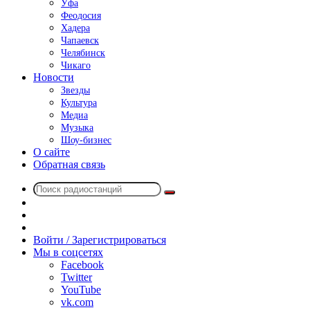
Уфа
Феодосия
Хадера
Чапаевск
Челябинск
Чикаго
Новости
Звезды
Культура
Медиа
Музыка
Шоу-бизнес
О сайте
Обратная связь
Поиск
Switch
радиостанций
skin
Sidebar
Случайное
радио
Войти / Зарегистрироваться
Мы в соцсетях
Facebook
Twitter
YouTube
vk.com