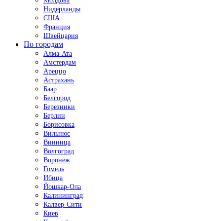
Молдова
Нидерланды
США
Франция
Швейцария
По городам
Алма-Ата
Амстердам
Ареццо
Астрахань
Баар
Белгород
Березники
Берлин
Борисовка
Вильнюс
Винница
Волгоград
Воронеж
Гомель
Ибица
Йошкар-Ола
Калининград
Калвер-Сити
Киев