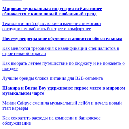
Мировая музыкальная индустрия всё активнее
сближается с кино: новый глобальный тренд
Технологичный офис: какие изменения помогают
сотрудникам работать быстрее и комфортнее
Почему непрерывное обучение становится обязательным
Как меняются требования к квалификации специалистов в
строительной отрасли
Как выбрать летнее путешествие по бюджету и не пожалеть о
поездке
Лучшие бренды блоков питания для B2B-сегмента
Шакира и Burna Boy удерживают первое место в мировом
музыкальном чарте
Майли Сайрус сменила музыкальный лейбл и начала новый
этап карьеры
Как сократить расходы на комиссии и банковское
обслуживание