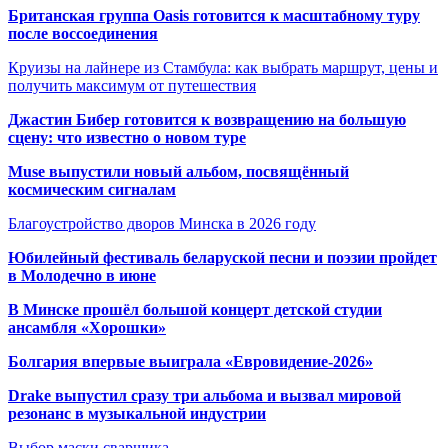
Британская группа Oasis готовится к масштабному туру
после воссоединения
Круизы на лайнере из Стамбула: как выбрать маршрут, цены и
получить максимум от путешествия
Джастин Бибер готовится к возвращению на большую
сцену: что известно о новом туре
Muse выпустили новый альбом, посвящённый
космическим сигналам
Благоустройство дворов Минска в 2026 году
Юбилейный фестиваль беларуской песни и поэзии пройдет
в Молодечно в июне
В Минске прошёл большой концерт детской студии
ансамбля «Хорошки»
Болгария впервые выиграла «Евровидение-2026»
Drake выпустил сразу три альбома и вызвал мировой
резонанс в музыкальной индустрии
Выбор маски сварщика