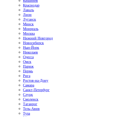
Кишинёв
Краснодар
Лаваль
Лион
Луганск
Минск
Монреаль
Москва
Нижний Новгород
Новосибирск
Нью-Йорк
Николаев
Одесса
Омск
Париж
Пермь
Рига
Ростов-на-Дону
Самара
Санкт-Петербург
Слуцк
Смоленск
Таганрог
Тель-Авив
Тула