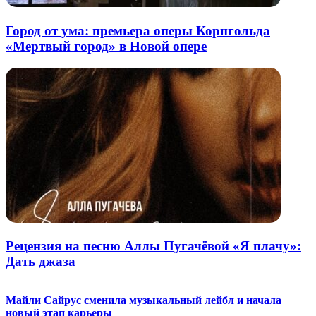
Город от ума: премьера оперы Корнгольда
«Мертвый город» в Новой опере
Рецензия на песню Аллы Пугачёвой «Я плачу»:
Дать джаза
Майли Сайрус сменила музыкальный лейбл и начала
новый этап карьеры