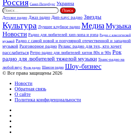
Россия
Украина
Санкт-Петербург
Найти:
Звезды
Дип-хаус радио
Джаз радио
Детское радио
Культура
Медиа
Музыка
Лучшее клубное радио
Новости
Радио для любителей хип-хопа и рэпа
Радио с классической
Радио с самой новой и популярной отечественной и западной
музыкой
музыкой
Разговорное радио
Релакс радио для тех, кто хочет
Рок
расслабиться
Ретро радио для любителей хитов 80х и 90х
радио для любителей тяжелой музыки
Транс-радио на
Шоу-бизнес
любой вкус
Шансон радио
Фолк радио
© Все права защищены 2026
Новости
Обратная связь
О сайте
Политика конфиденциальности
Facebook
Twitter
YouTube
vk.com
Одноклассники