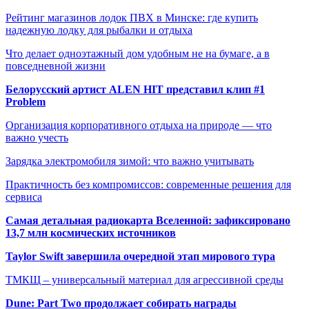
Рейтинг магазинов лодок ПВХ в Минске: где купить
надежную лодку для рыбалки и отдыха
Что делает одноэтажный дом удобным не на бумаге, а в
повседневной жизни
Белорусский артист ALEN HIT представил клип #1
Problem
Организация корпоративного отдыха на природе — что
важно учесть
Зарядка электромобиля зимой: что важно учитывать
Практичность без компромиссов: современные решения для
сервиса
Самая детальная радиокарта Вселенной: зафиксировано
13,7 млн космических источников
Taylor Swift завершила очередной этап мирового тура
ТМКЩ – универсальный материал для агрессивной среды
Dune: Part Two продолжает собирать награды