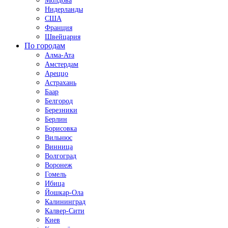
Молдова
Нидерланды
США
Франция
Швейцария
По городам
Алма-Ата
Амстердам
Ареццо
Астрахань
Баар
Белгород
Березники
Берлин
Борисовка
Вильнюс
Винница
Волгоград
Воронеж
Гомель
Ибица
Йошкар-Ола
Калининград
Калвер-Сити
Киев