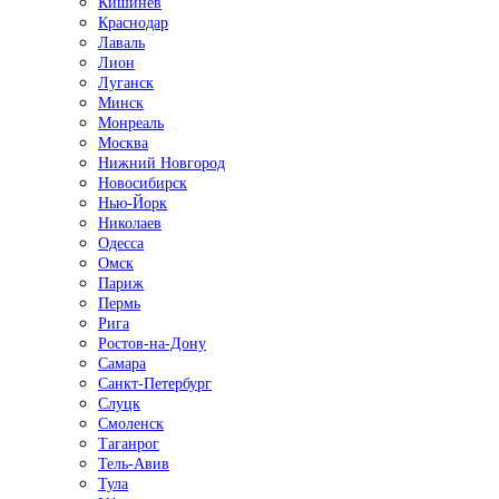
Кишинёв
Краснодар
Лаваль
Лион
Луганск
Минск
Монреаль
Москва
Нижний Новгород
Новосибирск
Нью-Йорк
Николаев
Одесса
Омск
Париж
Пермь
Рига
Ростов-на-Дону
Самара
Санкт-Петербург
Слуцк
Смоленск
Таганрог
Тель-Авив
Тула