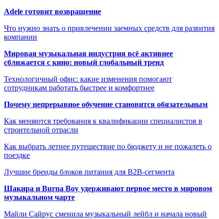
Adele готовит возвращение
Что нужно знать о привлечении заемных средств для развития
компании
Мировая музыкальная индустрия всё активнее
сближается с кино: новый глобальный тренд
Технологичный офис: какие изменения помогают
сотрудникам работать быстрее и комфортнее
Почему непрерывное обучение становится обязательным
Как меняются требования к квалификации специалистов в
строительной отрасли
Как выбрать летнее путешествие по бюджету и не пожалеть о
поездке
Лучшие бренды блоков питания для B2B-сегмента
Шакира и Burna Boy удерживают первое место в мировом
музыкальном чарте
Майли Сайрус сменила музыкальный лейбл и начала новый