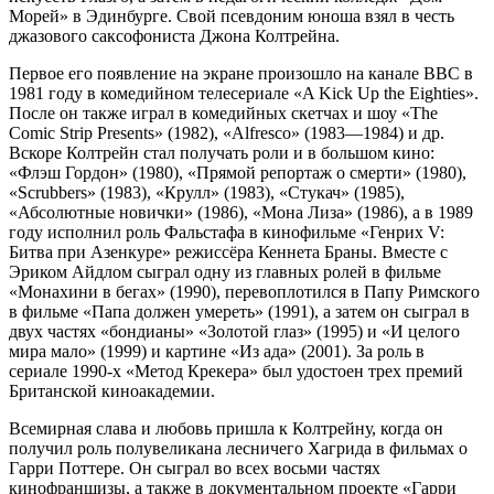
Морей» в Эдинбурге. Свой псевдоним юноша взял в честь
джазового саксофониста Джона Колтрейна.
Первое его появление на экране произошло на канале ВВС в
1981 году в комедийном телесериале «A Kick Up the Eighties».
После он также играл в комедийных скетчах и шоу «The
Comic Strip Presents» (1982), «Alfresco» (1983—1984) и др.
Вскоре Колтрейн стал получать роли и в большом кино:
«Флэш Гордон» (1980), «Прямой репортаж о смерти» (1980),
«Scrubbers» (1983), «Крулл» (1983), «Стукач» (1985),
«Абсолютные новички» (1986), «Мона Лиза» (1986), а в 1989
году исполнил роль Фальстафа в кинофильме «Генрих V:
Битва при Азенкуре» режиссёра Кеннета Браны. Вместе с
Эриком Айдлом сыграл одну из главных ролей в фильме
«Монахини в бегах» (1990), перевоплотился в Папу Римского
в фильме «Папа должен умереть» (1991), а затем он сыграл в
двух частях «бондианы» «Золотой глаз» (1995) и «И целого
мира мало» (1999) и картине «Из ада» (2001). За роль в
сериале 1990-х «Метод Крекера» был удостоен трех премий
Британской киноакадемии.
Всемирная слава и любовь пришла к Колтрейну, когда он
получил роль полувеликана лесничего Хагрида в фильмах о
Гарри Поттере. Он сыграл во всех восьми частях
кинофраншизы, а также в документальном проекте «Гарри