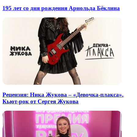
195 лет со дня рождения Арнольда Бёклина
Рецензия: Ника Жукова – «Девочка-плакса».
Кьют-рок от Сергея Жукова