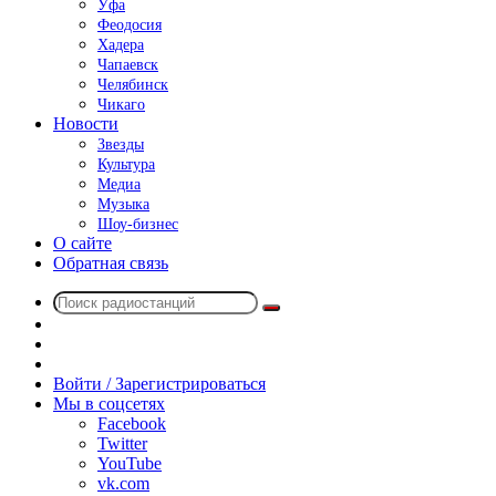
Уфа
Феодосия
Хадера
Чапаевск
Челябинск
Чикаго
Новости
Звезды
Культура
Медиа
Музыка
Шоу-бизнес
О сайте
Обратная связь
Поиск
Switch
радиостанций
skin
Sidebar
Случайное
радио
Войти / Зарегистрироваться
Мы в соцсетях
Facebook
Twitter
YouTube
vk.com