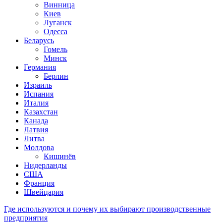
Винница
Киев
Луганск
Одесса
Беларусь
Гомель
Минск
Германия
Берлин
Израиль
Испания
Италия
Казахстан
Канада
Латвия
Литва
Молдова
Кишинёв
Нидерланды
США
Франция
Швейцария
Где используются и почему их выбирают производственные
предприятия