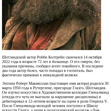
Шотландский актер Робби Колтрейн скончался 14 октября
2022 года в возрасте 72 лет в больнице. О его смерти, без
указания причины, сообщил агент покойного. В последние
два года актер болел, часто попадал в госпиталь, был
фактически прикован к инвалидной коляске.
Энтони Роберт Макмиллан (настоящее имя актера) родился 30
марта 1950 года в Рутерглене, пригороде Глазго, Шотландия.
Он изучал искусство в Художественном колледже Гленалмонд
(откуда его чуть не выгнали за нарушение дисциплины) и
дебютировал в 12-летнем возрасте на сцене в роли Генриха V.
После Гленалмонда молодой человек поступил в Школу
искусств Глазго, а затем в педагогический колледж «Дом