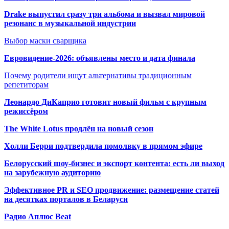
Drake выпустил сразу три альбома и вызвал мировой
резонанс в музыкальной индустрии
Выбор маски сварщика
Евровидение-2026: объявлены место и дата финала
Почему родители ищут альтернативы традиционным
репетиторам
Леонардо ДиКаприо готовит новый фильм с крупным
режиссёром
The White Lotus продлён на новый сезон
Холли Берри подтвердила помолвк
у в прямом эфире
Белорусский шоу-бизнес и экспорт контента: есть ли выход
на зарубежную аудиторию
Эффективное PR и SEO продвижение:
размещение статей
на десятках порталов в Беларуси
Радио Аплюс Beat