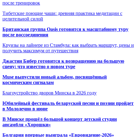
после тренировок
Тибетские поющие чаши: древняя практика медитации с
целительной силой
Британская группа Oasis готовится к масштабному туру
после воссоединения
Круизы на лайнере из Стамбула: как выбрать маршрут, цены и
получить максимум от путешествия
Джастин Бибер готовится к возвращению на большую
сцену: что известно о новом туре
Muse выпустили новый альбом, посвящённый
космическим сигналам
Благоустройство дворов Минска в 2026 году
Юбилейный фестиваль беларуской песни и поэзии пройдет
в Молодечно в июне
В Минске прошёл большой концерт детской студии
ансамбля «Хорошки»
Болгария впервые выиграла «Евровидение-2026»