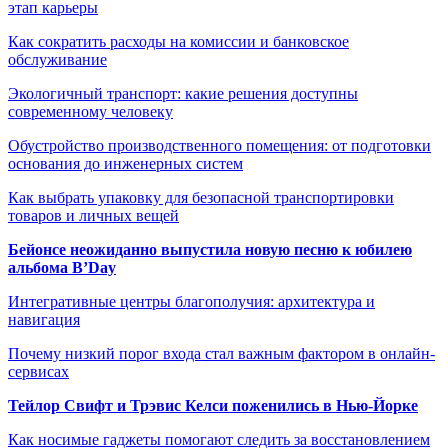
этап карьеры
Как сократить расходы на комиссии и банковское
обслуживание
Экологичный транспорт: какие решения доступны
современному человеку
Обустройство производственного помещения: от подготовки
основания до инженерных систем
Как выбрать упаковку для безопасной транспортировки
товаров и личных вещей
Бейонсе неожиданно выпустила новую песню к юбилею
альбома B’Day
Интегративные центры благополучия: архитектура и
навигация
Почему низкий порог входа стал важным фактором в онлайн-
сервисах
Тейлор Свифт и Трэвис Келси поженились в Нью-Йорке
Как носимые гаджеты помогают следить за восстановлением