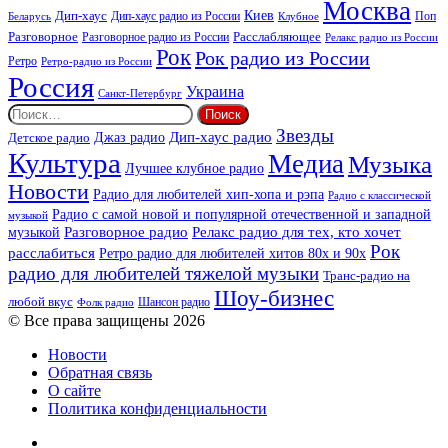
Москва
Киев
Дип-хаус
Дип-хаус радио из России
Клубное
Поп
Беларусь
Разговорное
Расслабляющее
Разговорное радио из России
Релакс радио из России
Рок
Рок радио из России
Ретро
Ретро-радио из России
Россия
Украина
Санкт-Петербург
Найти:
Звезды
Дип-хаус радио
Джаз радио
Детское радио
Культура
Медиа
Музыка
Лучшее клубное радио
Новости
Радио для любителей хип-хопа и рэпа
Радио с классической
Радио с самой новой и популярной отечественной и западной
музыкой
музыкой
Разговорное радио
Релакс радио для тех, кто хочет
Рок
расслабиться
Ретро радио для любителей хитов 80х и 90х
радио для любителей тяжелой музыки
Транс-радио на
Шоу-бизнес
любой вкус
Шансон радио
Фолк радио
© Все права защищены 2026
Новости
Обратная связь
О сайте
Политика конфиденциальности
Facebook