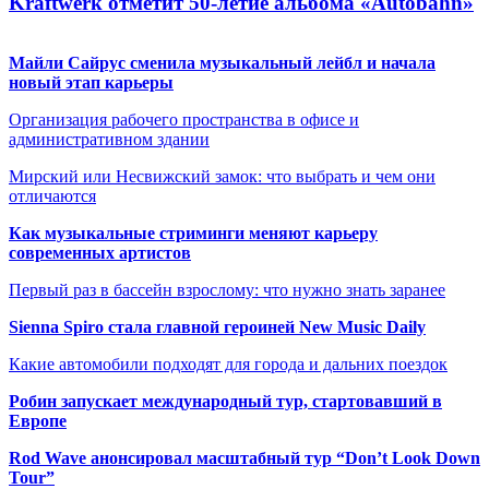
Kraftwerk отметит 50-летие альбома «Autobahn»
Майли Сайрус сменила музыкальный лейбл и начала
новый этап карьеры
Организация рабочего пространства в офисе и
административном здании
Мирский или Несвижский замок: что выбрать и чем они
отличаются
Как музыкальные стриминги меняют карьеру
современных артистов
Первый раз в бассейн взрослому: что нужно знать заранее
Sienna Spiro стала главной героиней New Music Daily
Какие автомобили подходят для города и дальних поездок
Робин запускает международный тур, стартовавший в
Европе
Rod Wave анонсировал масштабный тур “Don’t Look Down
Tour”