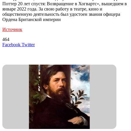
Поттер 20 лет спустя: Возвращение в Хогвартс», вышедшем в
январе 2022 года. За свою работу в театре, кино и
общественную деятельность был удостоен звания офицера
Ордена Британской империи
Источник
464
LinkedIn
Tumblr
Reddit
Вконтакте
Одноклассники
Skype
Messenger
Messenger
WhatsApp
Telegram
Viber
Line
Поделиться
Печатать
Facebook
Twitter
через
электронную
Похожие радио
почту