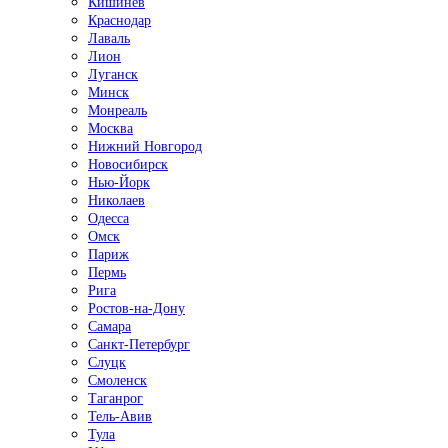
Кишинёв
Краснодар
Лаваль
Лион
Луганск
Минск
Монреаль
Москва
Нижний Новгород
Новосибирск
Нью-Йорк
Николаев
Одесса
Омск
Париж
Пермь
Рига
Ростов-на-Дону
Самара
Санкт-Петербург
Слуцк
Смоленск
Таганрог
Тель-Авив
Тула