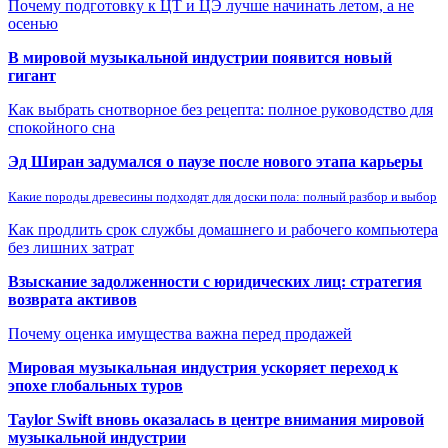
Почему подготовку к ЦТ и ЦЭ лучше начинать летом, а не
осенью
В мировой музыкальной индустрии появится новый
гигант
Как выбрать снотворное без рецепта: полное руководство для
спокойного сна
Эд Ширан задумался о паузе после нового этапа карьеры
Какие породы древесины подходят для доски пола: полный разбор и выбор
Как продлить срок службы домашнего и рабочего компьютера
без лишних затрат
Взыскание задолженности с юридических лиц: стратегия
возврата активов
Почему оценка имущества важна перед продажей
Мировая музыкальная индустрия ускоряет переход к
эпохе глобальных туров
Taylor Swift вновь оказалась в центре внимания мировой
музыкальной индустрии