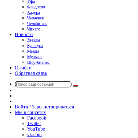
Уфа
Феодосия
Хадера
Чапаевск
Челябинск
Чикаго
Новости
Звезды
Культура
Медиа
Музыка
Шоу-бизнес
О сайте
Обратная связь
Поиск
Switch
радиостанций
skin
Sidebar
Случайное
радио
Войти / Зарегистрироваться
Мы в соцсетях
Facebook
Twitter
YouTube
vk.com