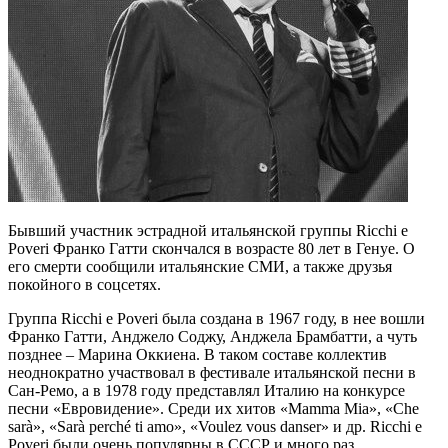
Бывший участник эстрадной итальянской группы Ricchi e
Poveri Франко Гатти скончался в возрасте 80 лет в Генуе. О
его смерти сообщили итальянские СМИ, а также друзья
покойного в соцсетях.
Группа Ricchi e Poveri была создана в 1967 году, в нее вошли
Франко Гатти, Анджело Соджу, Анджела Брамбатти, а чуть
позднее – Марина Оккиена. В таком составе коллектив
неоднократно участвовал в фестивале итальянской песни в
Сан-Ремо, а в 1978 году представлял Италию на конкурсе
песни «Евровидение». Среди их хитов «Mamma Mia», «Che
sarà», «Sarà perché ti amo», «Voulez vous danser» и др. Ricchi e
Poveri были очень популярны в СССР и много раз