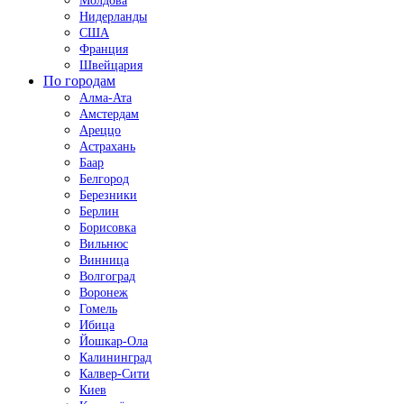
Молдова
Нидерланды
США
Франция
Швейцария
По городам
Алма-Ата
Амстердам
Ареццо
Астрахань
Баар
Белгород
Березники
Берлин
Борисовка
Вильнюс
Винница
Волгоград
Воронеж
Гомель
Ибица
Йошкар-Ола
Калининград
Калвер-Сити
Киев