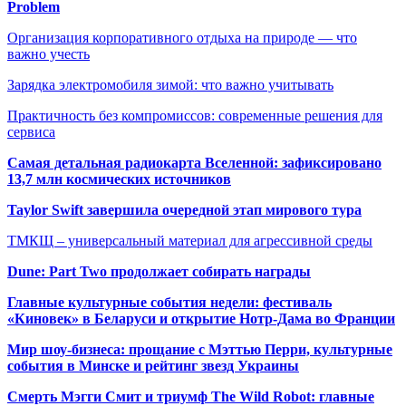
Problem
Организация корпоративного отдыха на природе — что
важно учесть
Зарядка электромобиля зимой: что важно учитывать
Практичность без компромиссов: современные решения для
сервиса
Самая детальная радиокарта Вселенной: зафиксировано
13,7 млн космических источников
Taylor Swift завершила очередной этап мирового тура
ТМКЩ – универсальный материал для агрессивной среды
Dune: Part Two продолжает собирать награды
Главные культурные события недели: фестиваль
«Киновек» в Беларуси и открытие Нотр-Дама во Франции
Мир шоу-бизнеса: прощание с Мэттью Перри, культурные
события в Минске и рейтинг звезд Украины
Смерть Мэгги Смит и триумф The Wild Robot: главные