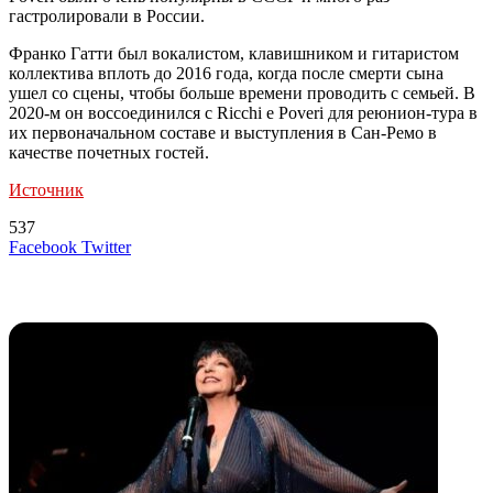
гастролировали в России.
Франко Гатти был вокалистом, клавишником и гитаристом
коллектива вплоть до 2016 года, когда после смерти сына
ушел со сцены, чтобы больше времени проводить с семьей. В
2020-м он воссоединился с Ricchi e Poveri для реюнион-тура в
их первоначальном составе и выступления в Сан-Ремо в
качестве почетных гостей.
Источник
537
LinkedIn
Tumblr
Reddit
Вконтакте
Одноклассники
Skype
Messenger
Messenger
WhatsApp
Telegram
Viber
Line
Поделиться
Печатать
Facebook
Twitter
через
электронную
Похожие радио
почту