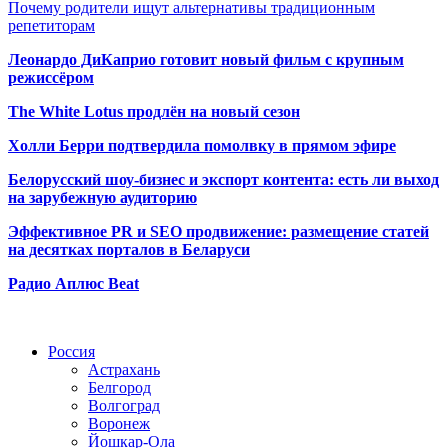
Почему родители ищут альтернативы традиционным
репетиторам
Леонардо ДиКаприо готовит новый фильм с крупным
режиссёром
The White Lotus продлён на новый сезон
Холли Берри подтвердила помолвк
у в прямом эфире
Белорусский шоу-бизнес и экспорт контента: есть ли выход
на зарубежную аудиторию
Эффективное PR и SEO продвижение:
размещение статей
на десятках порталов в Беларуси
Радио Аплюс Beat
Радио по странам
Россия
Астрахань
Белгород
Волгоград
Воронеж
Йошкар-Ола