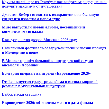
Круизы на лайнере из Стамбула: как выбрать маршрут, цены и
получить максимум от путешествия
Джастин Бибер готовится к возвращению на большую
сцену: что известно о новом туре
Muse выпустили новый альбом, посвящённый
космическим сигналам
Благоустройство дворов Минска в 2026 году
Юбилейный фестиваль беларуской песни и поэзии пройдет
в Молодечно в июне
В Минске прошёл большой концерт детской студии
ансамбля «Хорошки»
Болгария впервые выиграла «Евровидение-2026»
Drake выпустил сразу три альбома и вызвал мировой
резонанс в музыкальной индустрии
Выбор маски сварщика
Евровидение-2026: объявлены место и дата финала