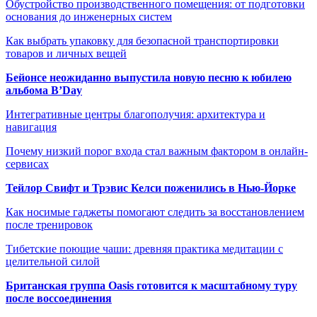
Обустройство производственного помещения: от подготовки
основания до инженерных систем
Как выбрать упаковку для безопасной транспортировки
товаров и личных вещей
Бейонсе неожиданно выпустила новую песню к юбилею
альбома B’Day
Интегративные центры благополучия: архитектура и
навигация
Почему низкий порог входа стал важным фактором в онлайн-
сервисах
Тейлор Свифт и Трэвис Келси поженились в Нью-Йорке
Как носимые гаджеты помогают следить за восстановлением
после тренировок
Тибетские поющие чаши: древняя практика медитации с
целительной силой
Британская группа Oasis готовится к масштабному туру
после воссоединения