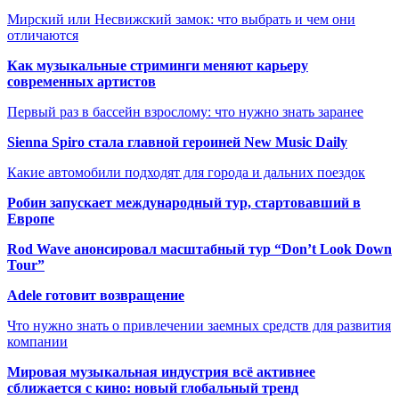
Мирский или Несвижский замок: что выбрать и чем они
отличаются
Как музыкальные стриминги меняют карьеру
современных артистов
Первый раз в бассейн взрослому: что нужно знать заранее
Sienna Spiro стала главной героиней New Music Daily
Какие автомобили подходят для города и дальних поездок
Робин запускает международный тур, стартовавший в
Европе
Rod Wave анонсировал масштабный тур “Don’t Look Down
Tour”
Adele готовит возвращение
Что нужно знать о привлечении заемных средств для развития
компании
Мировая музыкальная индустрия всё активнее
сближается с кино: новый глобальный тренд