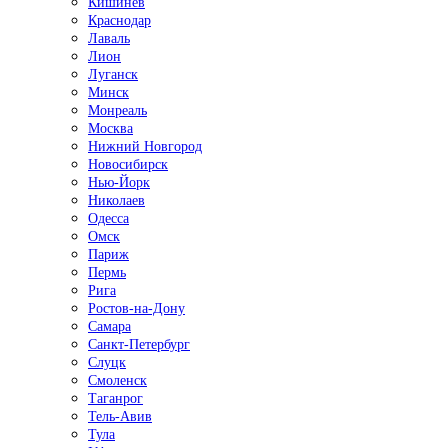
Кишинёв
Краснодар
Лаваль
Лион
Луганск
Минск
Монреаль
Москва
Нижний Новгород
Новосибирск
Нью-Йорк
Николаев
Одесса
Омск
Париж
Пермь
Рига
Ростов-на-Дону
Самара
Санкт-Петербург
Слуцк
Смоленск
Таганрог
Тель-Авив
Тула