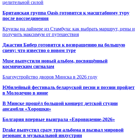
целительной силой
Британская группа Oasis готовится к масштабному туру
после воссоединения
Круизы на лайнере из Стамбула: как выбрать маршрут, цены и
получить максимум от путешествия
Джастин Бибер готовится к возвращению на большую
сцену: что известно о новом туре
Muse выпустили новый альбом, посвящённый
космическим сигналам
Благоустройство дворов Минска в 2026 году
Юбилейный фестиваль беларуской песни и поэзии пройдет
в Молодечно в июне
В Минске прошёл большой концерт детской студии
ансамбля «Хорошки»
Болгария впервые выиграла «Евровидение-2026»
Drake выпустил сразу три альбома и вызвал мировой
резонанс в музыкальной индустрии