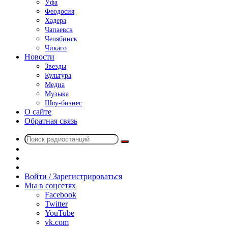
Уфа
Феодосия
Хадера
Чапаевск
Челябинск
Чикаго
Новости
Звезды
Культура
Медиа
Музыка
Шоу-бизнес
О сайте
Обратная связь
Поиск
Switch
радиостанций
skin
Sidebar
Случайное
радио
Войти / Зарегистрироваться
Мы в соцсетях
Facebook
Twitter
YouTube
vk.com