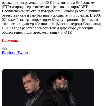
редактор программы «проСВЕТ с Дмитрием Дибровым»
(РТР) и продюсер этнического фестиваля «проСВЕТ» на
Васильевском спуске, в котором принимали участие лучшие
отечественные и зарубежные исполнители и группы. В 2006-
07 годах была арт-директором Международного фестиваля
этнических культур «Этнолайф» (Москва, курорт Сорочаны).
С 2013 года работала заместителем директора дирекции
общественно-политического вещания ОТР.
Источник
438
LinkedIn
Tumblr
Reddit
Вконтакте
Одноклассники
Skype
Messenger
Messenger
WhatsApp
Telegram
Viber
Line
Поделиться
Печатать
Facebook
Twitter
через
электронную
Похожие радио
почту