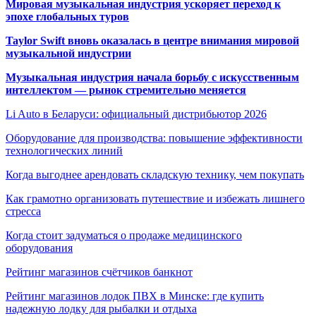
Мировая музыкальная индустрия ускоряет переход к
эпохе глобальных туров
Taylor Swift вновь оказалась в центре внимания мировой
музыкальной индустрии
Музыкальная индустрия начала борьбу с искусственным
интеллектом — рынок стремительно меняется
Li Auto в Беларуси: официальный дистрибьютор 2026
Оборудование для производства: повышение эффективности
технологических линий
Когда выгоднее арендовать складскую технику, чем покупать
Как грамотно организовать путешествие и избежать лишнего
стресса
Когда стоит задуматься о продаже медицинского
оборудования
Рейтинг магазинов счётчиков банкнот
Рейтинг магазинов лодок ПВХ в Минске: где купить
надежную лодку для рыбалки и отдыха