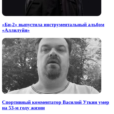
«Би-2» выпустила инструментальный альбом
«Аллилуйя»
Спортивный комментатор Василий Уткин умер
на 53-м году жизни