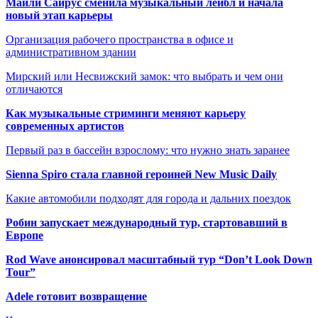
Майли Сайрус сменила музыкальный лейбл и начала
новый этап карьеры
Организация рабочего пространства в офисе и
административном здании
Мирский или Несвижский замок: что выбрать и чем они
отличаются
Как музыкальные стриминги меняют карьеру
современных артистов
Первый раз в бассейн взрослому: что нужно знать заранее
Sienna Spiro стала главной героиней New Music Daily
Какие автомобили подходят для города и дальних поездок
Робин запускает международный тур, стартовавший в
Европе
Rod Wave анонсировал масштабный тур “Don’t Look Down
Tour”
Adele готовит возвращение