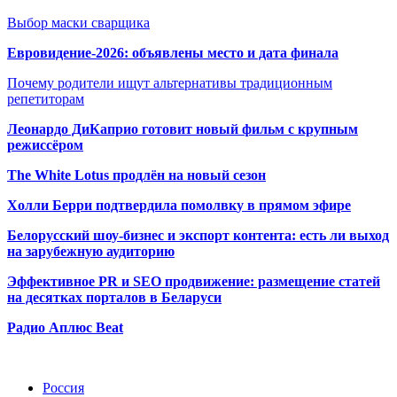
Выбор маски сварщика
Евровидение-2026: объявлены место и дата финала
Почему родители ищут альтернативы традиционным
репетиторам
Леонардо ДиКаприо готовит новый фильм с крупным
режиссёром
The White Lotus продлён на новый сезон
Холли Берри подтвердила помолвк
у в прямом эфире
Белорусский шоу-бизнес и экспорт контента: есть ли выход
на зарубежную аудиторию
Эффективное PR и SEO продвижение:
размещение статей
на десятках порталов в Беларуси
Радио Аплюс Beat
Радио по странам
Россия