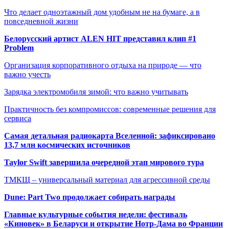
Что делает одноэтажный дом удобным не на бумаге, а в
повседневной жизни
Белорусский артист ALEN HIT представил клип #1
Problem
Организация корпоративного отдыха на природе — что
важно учесть
Зарядка электромобиля зимой: что важно учитывать
Практичность без компромиссов: современные решения для
сервиса
Самая детальная радиокарта Вселенной: зафиксировано
13,7 млн космических источников
Taylor Swift завершила очередной этап мирового тура
ТМКЩ – универсальный материал для агрессивной среды
Dune: Part Two продолжает собирать награды
Главные культурные события недели: фестиваль
«Киновек» в Беларуси и открытие Нотр-Дама во Франции