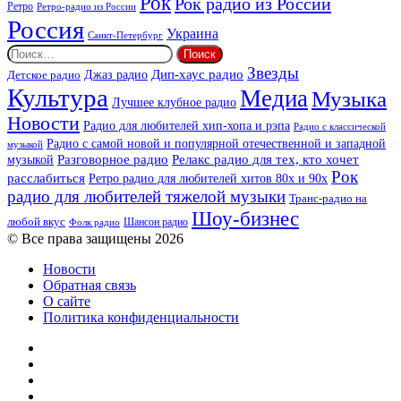
Рок
Рок радио из России
Ретро
Ретро-радио из России
Россия
Украина
Санкт-Петербург
Найти:
Звезды
Дип-хаус радио
Джаз радио
Детское радио
Культура
Медиа
Музыка
Лучшее клубное радио
Новости
Радио для любителей хип-хопа и рэпа
Радио с классической
Радио с самой новой и популярной отечественной и западной
музыкой
музыкой
Разговорное радио
Релакс радио для тех, кто хочет
Рок
расслабиться
Ретро радио для любителей хитов 80х и 90х
радио для любителей тяжелой музыки
Транс-радио на
Шоу-бизнес
любой вкус
Шансон радио
Фолк радио
© Все права защищены 2026
Новости
Обратная связь
О сайте
Политика конфиденциальности
Facebook
Twitter
YouTube
vk.com