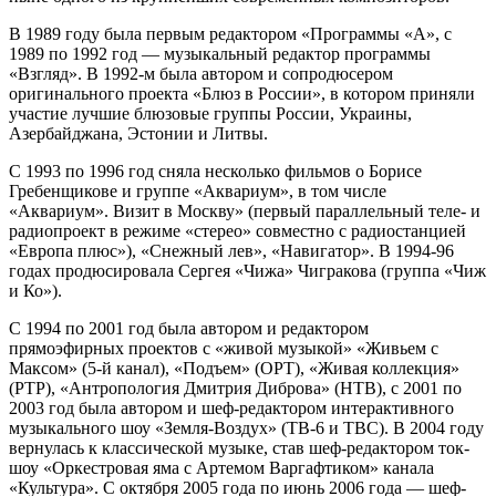
В 1989 году была первым редактором «Программы «А», с
1989 по 1992 год — музыкальный редактор программы
«Взгляд». В 1992-м была автором и сопродюсером
оригинального проекта «Блюз в России», в котором приняли
участие лучшие блюзовые группы России, Украины,
Азербайджана, Эстонии и Литвы.
С 1993 по 1996 год сняла несколько фильмов о Борисе
Гребенщикове и группе «Аквариум», в том числе
«Аквариум». Визит в Москву» (первый параллельный теле- и
радиопроект в режиме «стерео» совместно с радиостанцией
«Европа плюс»), «Снежный лев», «Навигатор». В 1994-96
годах продюсировала Сергея «Чижа» Чигракова (группа «Чиж
и Ко»).
С 1994 по 2001 год была автором и редактором
прямоэфирных проектов с «живой музыкой» «Живьем с
Максом» (5-й канал), «Подъем» (ОРТ), «Живая коллекция»
(РТР), «Антропология Дмитрия Диброва» (НТВ), с 2001 по
2003 год была автором и шеф-редактором интерактивного
музыкального шоу «Земля-Воздух» (ТВ-6 и ТВС). В 2004 году
вернулась к классической музыке, став шеф-редактором ток-
шоу «Оркестровая яма с Артемом Варгафтиком» канала
«Культура». С октября 2005 года по июнь 2006 года — шеф-