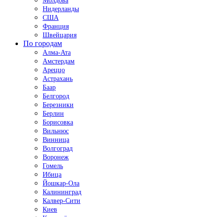
Молдова
Нидерланды
США
Франция
Швейцария
По городам
Алма-Ата
Амстердам
Ареццо
Астрахань
Баар
Белгород
Березники
Берлин
Борисовка
Вильнюс
Винница
Волгоград
Воронеж
Гомель
Ибица
Йошкар-Ола
Калининград
Калвер-Сити
Киев