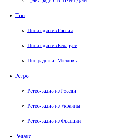
Транс-радио из Швейцарии
Поп
Поп-радио из России
Поп-радио из Беларуси
Поп радио из Молдовы
Ретро
Ретро-радио из России
Ретро-радио из Украины
Ретро-радио из Франции
Релакс