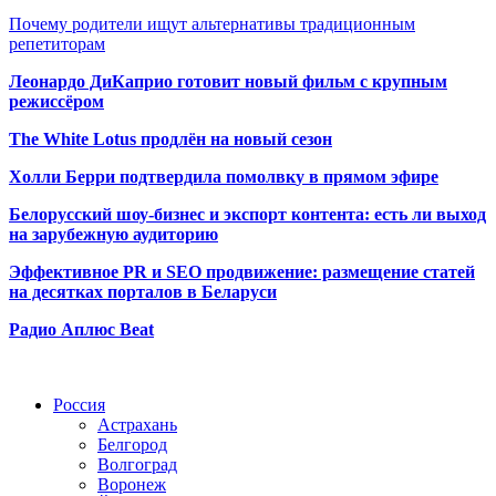
Почему родители ищут альтернативы традиционным
репетиторам
Леонардо ДиКаприо готовит новый фильм с крупным
режиссёром
The White Lotus продлён на новый сезон
Холли Берри подтвердила помолвк
у в прямом эфире
Белорусский шоу-бизнес и экспорт контента: есть ли выход
на зарубежную аудиторию
Эффективное PR и SEO продвижение:
размещение статей
на десятках порталов в Беларуси
Радио Аплюс Beat
Радио по странам
Россия
Астрахань
Белгород
Волгоград
Воронеж