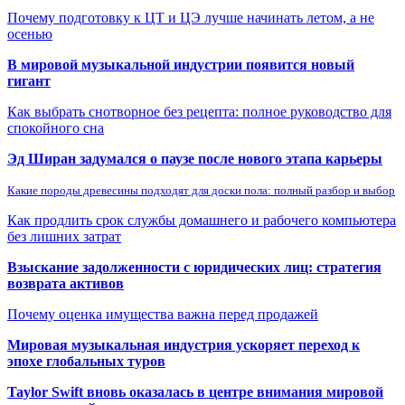
Почему подготовку к ЦТ и ЦЭ лучше начинать летом, а не
осенью
В мировой музыкальной индустрии появится новый
гигант
Как выбрать снотворное без рецепта: полное руководство для
спокойного сна
Эд Ширан задумался о паузе после нового этапа карьеры
Какие породы древесины подходят для доски пола: полный разбор и выбор
Как продлить срок службы домашнего и рабочего компьютера
без лишних затрат
Взыскание задолженности с юридических лиц: стратегия
возврата активов
Почему оценка имущества важна перед продажей
Мировая музыкальная индустрия ускоряет переход к
эпохе глобальных туров
Taylor Swift вновь оказалась в центре внимания мировой