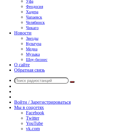
Уфа
Феодосия
Хадера
Чапаевск
Челябинск
Чикаго
Новости
Звезды
Культура
Медиа
Музыка
Шоу-бизнес
О сайте
Обратная связь
Поиск
Switch
радиостанций
skin
Sidebar
Случайное
радио
Войти / Зарегистрироваться
Мы в соцсетях
Facebook
Twitter
YouTube
vk.com