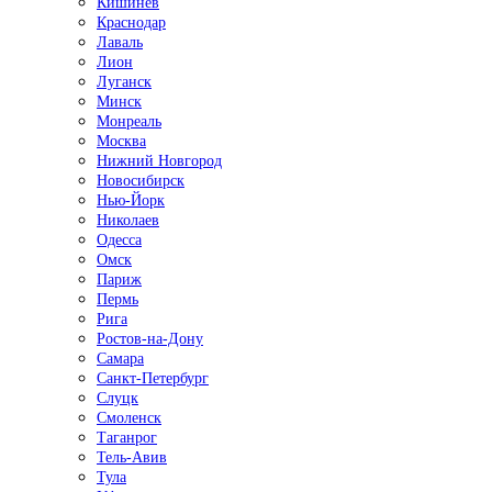
Кишинёв
Краснодар
Лаваль
Лион
Луганск
Минск
Монреаль
Москва
Нижний Новгород
Новосибирск
Нью-Йорк
Николаев
Одесса
Омск
Париж
Пермь
Рига
Ростов-на-Дону
Самара
Санкт-Петербург
Слуцк
Смоленск
Таганрог
Тель-Авив
Тула