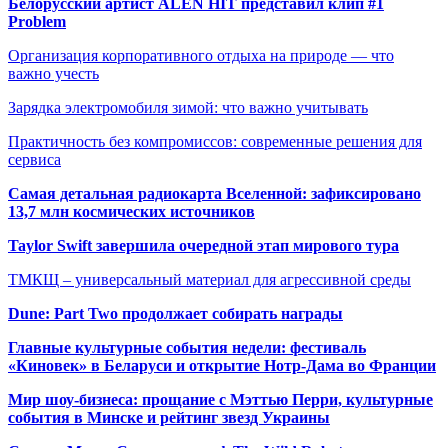
Белорусский артист ALEN HIT представил клип #1
Problem
Организация корпоративного отдыха на природе — что
важно учесть
Зарядка электромобиля зимой: что важно учитывать
Практичность без компромиссов: современные решения для
сервиса
Самая детальная радиокарта Вселенной: зафиксировано
13,7 млн космических источников
Taylor Swift завершила очередной этап мирового тура
ТМКЩ – универсальный материал для агрессивной среды
Dune: Part Two продолжает собирать награды
Главные культурные события недели: фестиваль
«Киновек» в Беларуси и открытие Нотр-Дама во Франции
Мир шоу-бизнеса: прощание с Мэттью Перри, культурные
события в Минске и рейтинг звезд Украины