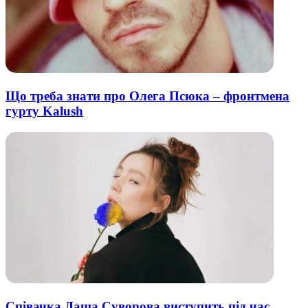
Що треба знати про Олега Псюка – фронтмена
гурту Kalush
Співачка Даша Суворова виступить під час