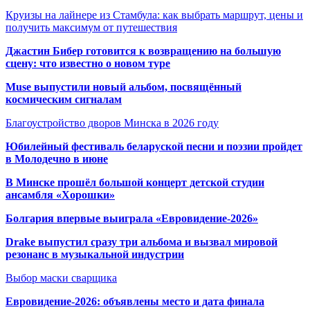
Круизы на лайнере из Стамбула: как выбрать маршрут, цены и
получить максимум от путешествия
Джастин Бибер готовится к возвращению на большую
сцену: что известно о новом туре
Muse выпустили новый альбом, посвящённый
космическим сигналам
Благоустройство дворов Минска в 2026 году
Юбилейный фестиваль беларуской песни и поэзии пройдет
в Молодечно в июне
В Минске прошёл большой концерт детской студии
ансамбля «Хорошки»
Болгария впервые выиграла «Евровидение-2026»
Drake выпустил сразу три альбома и вызвал мировой
резонанс в музыкальной индустрии
Выбор маски сварщика
Евровидение-2026: объявлены место и дата финала