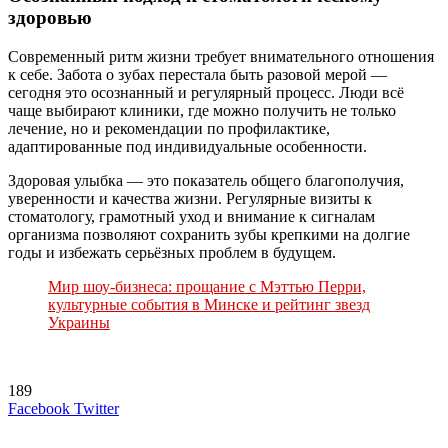
здоровью
Современный ритм жизни требует внимательного отношения
к себе. Забота о зубах перестала быть разовой мерой —
сегодня это осознанный и регулярный процесс. Люди всё
чаще выбирают клиники, где можно получить не только
лечение, но и рекомендации по профилактике,
адаптированные под индивидуальные особенности.
Здоровая улыбка — это показатель общего благополучия,
уверенности и качества жизни. Регулярные визиты к
стоматологу, грамотный уход и внимание к сигналам
организма позволяют сохранить зубы крепкими на долгие
годы и избежать серьёзных проблем в будущем.
Мир шоу-бизнеса: прощание с Мэттью Перри,
культурные события в Минске и рейтинг звезд
Украины
189
LinkedIn
Tumblr
Reddit
Вконтакте
Одноклассники
Skype
Messenger
Messenger
WhatsApp
Telegram
Viber
Line
Поделиться
Печатать
Facebook
Twitter
через
электронную
Похожие радио