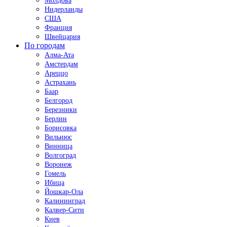
Молдова
Нидерланды
США
Франция
Швейцария
По городам
Алма-Ата
Амстердам
Ареццо
Астрахань
Баар
Белгород
Березники
Берлин
Борисовка
Вильнюс
Винница
Волгоград
Воронеж
Гомель
Ибица
Йошкар-Ола
Калининград
Калвер-Сити
Киев