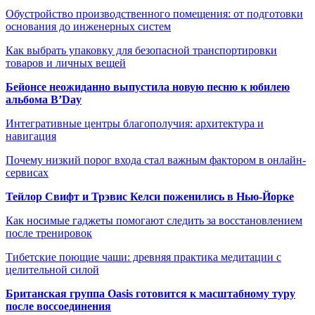
Обустройство производственного помещения: от подготовки
основания до инженерных систем
Как выбрать упаковку для безопасной транспортировки
товаров и личных вещей
Бейонсе неожиданно выпустила новую песню к юбилею
альбома B’Day
Интегративные центры благополучия: архитектура и
навигация
Почему низкий порог входа стал важным фактором в онлайн-
сервисах
Тейлор Свифт и Трэвис Келси поженились в Нью-Йорке
Как носимые гаджеты помогают следить за восстановлением
после тренировок
Тибетские поющие чаши: древняя практика медитации с
целительной силой
Британская группа Oasis готовится к масштабному туру
после воссоединения