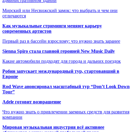
административном здании
Мирский или Несвижский замок: что выбрать и чем они
отличаются
Как музыкальные стриминги меняют карьеру
современных артистов
Первый раз в бассейн взрослому: что нужно знать заранее
Sienna Spiro стала главной героиней New Music Daily
Какие автомобили подходят для города и дальних поездок
Робин запускает международный тур, стартовавший в
Европе
Rod Wave анонсировал масштабный тур “Don’t Look Down
Tour”
Adele готовит возвращение
Что нужно знать о привлечении заемных средств для развития
компании
Мировая музыкальная индустрия всё активнее