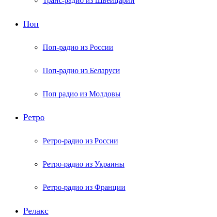
Транс-радио из Швейцарии
Поп
Поп-радио из России
Поп-радио из Беларуси
Поп радио из Молдовы
Ретро
Ретро-радио из России
Ретро-радио из Украины
Ретро-радио из Франции
Релакс