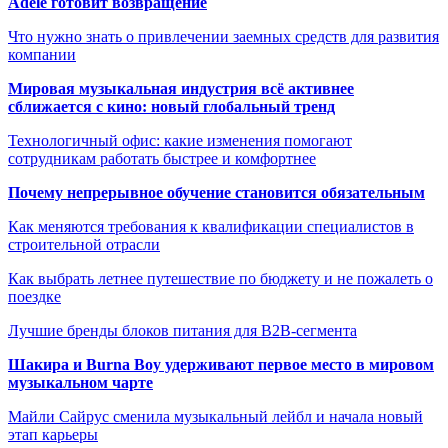
Adele готовит возвращение
Что нужно знать о привлечении заемных средств для развития
компании
Мировая музыкальная индустрия всё активнее
сближается с кино: новый глобальный тренд
Технологичный офис: какие изменения помогают
сотрудникам работать быстрее и комфортнее
Почему непрерывное обучение становится обязательным
Как меняются требования к квалификации специалистов в
строительной отрасли
Как выбрать летнее путешествие по бюджету и не пожалеть о
поездке
Лучшие бренды блоков питания для B2B-сегмента
Шакира и Burna Boy удерживают первое место в мировом
музыкальном чарте
Майли Сайрус сменила музыкальный лейбл и начала новый
этап карьеры