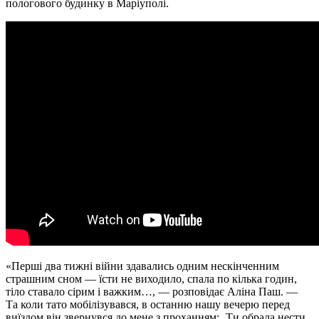
пологового будинку в Маріуполі.
«Перші два тижні війни здавались одним нескінченним
страшним сном — їсти не виходило, спала по кілька годин,
тіло ставало сірим і важким…, — розповідає Аліна Паш. —
Та коли тато мобілізувався, в останню нашу вечерю перед
виїздом він звернувся до мене з проханням: „Ти обрала нести