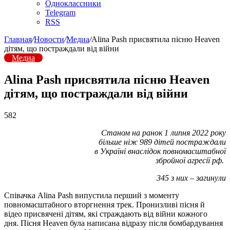
Одноклассники
Telegram
RSS
Главная
/
Новости
/
Медиа
/
Alina Pash присвятила пісню Heaven
дітям, що постраждали від війни
Медиа
Alina Pash присвятила пісню Heaven
дітям, що постраждали від війни
582
Станом на ранок 1 липня 2022 року
більше ніж 989 дітей постраждали
в Україні внаслідок повномасштабної
збройної агресії рф.
345 з них – загинули
Співачка Alina Pash випустила перший з моменту
повномасштабного вторгнення трек. Пронизливі пісня й
відео присвячені дітям, які страждають від війни кожного
дня. Пісня Heaven була написана відразу після бомбардування