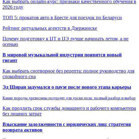
Как выбрать онлайн-курс: признаки качественного обучения в
2026 году
ТОП 5: прокатов авто в Бресте для поездок по Беларуси
Рейтинг ритуальных агентств в Дзержинске
Почему подготовку к ЦТ и ЦЭ лучше начинать летом, а не
осенью
В мировой музыкальной индустрии появится новый
гигант
Как выбрать снотворное без рецепта: полное руководство для
спокойного сна
Эд Ширан задумался о паузе после нового этапа карьеры
Какие породы древесины подходят для доски пола: полный разбор и выбор
Как продлить срок службы домашнего и рабочего компьютера
без лишних затрат
Взыскание задолженности с юридических лиц: стратегия
возврата активов