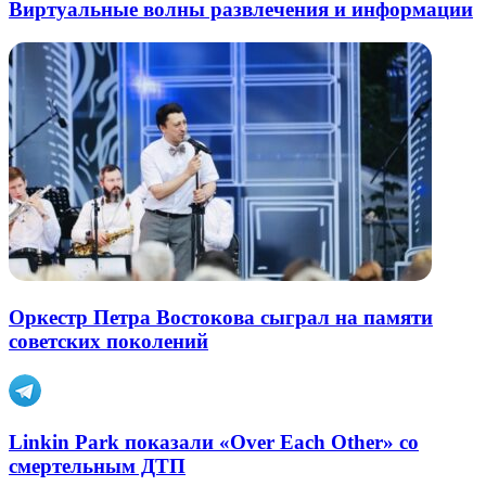
Виртуальные волны развлечения и информации
Оркестр Петра Востокова сыграл на памяти
советских поколений
Linkin Park показали «Over Each Other» со
смертельным ДТП