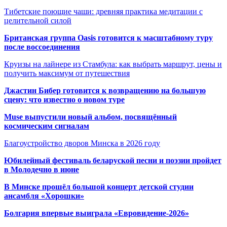
Тибетские поющие чаши: древняя практика медитации с
целительной силой
Британская группа Oasis готовится к масштабному туру
после воссоединения
Круизы на лайнере из Стамбула: как выбрать маршрут, цены и
получить максимум от путешествия
Джастин Бибер готовится к возвращению на большую
сцену: что известно о новом туре
Muse выпустили новый альбом, посвящённый
космическим сигналам
Благоустройство дворов Минска в 2026 году
Юбилейный фестиваль беларуской песни и поэзии пройдет
в Молодечно в июне
В Минске прошёл большой концерт детской студии
ансамбля «Хорошки»
Болгария впервые выиграла «Евровидение-2026»