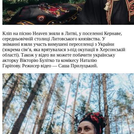
Кліп на пісню Heaven зняли в Литві, у поселенні Кернаве,
середньовічній столиці Литовського князівства. У
зніманні взяли участь вимушені переселенці з України
(зокрема сім’я, яка врятувалася з-під окупації в Херсонській
області). Також у відео ви можете побачити українську
акторку Вікторію Булітко та комікесу Наталію
Гаріпову. Режисер відео — Саша Прилуцький.