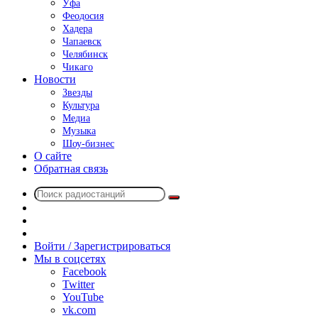
Уфа
Феодосия
Хадера
Чапаевск
Челябинск
Чикаго
Новости
Звезды
Культура
Медиа
Музыка
Шоу-бизнес
О сайте
Обратная связь
Поиск
Switch
радиостанций
skin
Sidebar
Случайное
радио
Войти / Зарегистрироваться
Мы в соцсетях
Facebook
Twitter
YouTube
vk.com