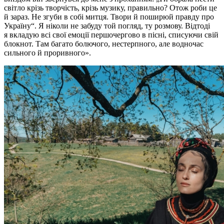
світло крізь творчість, крізь музику, правильно? Отож роби це
й зараз. Не згуби в собі митця. Твори й поширюй правду про
Україну“. Я ніколи не забуду той погляд, ту розмову. Відтоді
я вкладую всі свої емоції першочергово в пісні, списуючи свій
блокнот. Там багато болючого, нестерпного, але водночас
сильного й проривного».