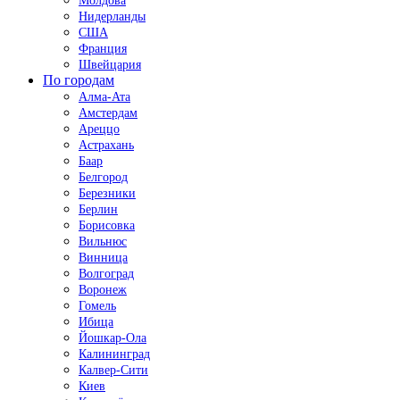
Молдова
Нидерланды
США
Франция
Швейцария
По городам
Алма-Ата
Амстердам
Ареццо
Астрахань
Баар
Белгород
Березники
Берлин
Борисовка
Вильнюс
Винница
Волгоград
Воронеж
Гомель
Ибица
Йошкар-Ола
Калининград
Калвер-Сити
Киев