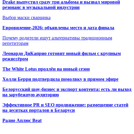
Drake выпустил сразу три альбома и вызвал мировой
резонанс в музыкальной индустрии
Выбор маски сварщика
Евровидение-2026: объявлены место и дата финала
Почему родители ищут альтернативы традиционным
репетиторам
Леонардо ДиКаприо готовит новый фильм с крупным
режиссёром
The White Lotus продлён на новый сезон
Холли Берри подтвердила помолвк
у в прямом эфире
Белорусский шоу-бизнес и экспорт контента: есть ли выход
на зарубежную аудиторию
Эффективное PR и SEO продвижение:
размещение статей
на десятках порталов в Беларуси
Радио Аплюс Beat
Радио по странам