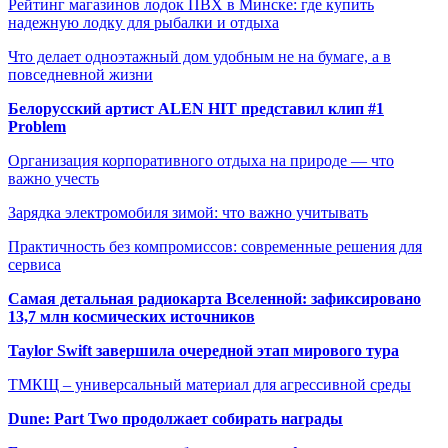
Рейтинг магазинов лодок ПВХ в Минске: где купить
надежную лодку для рыбалки и отдыха
Что делает одноэтажный дом удобным не на бумаге, а в
повседневной жизни
Белорусский артист ALEN HIT представил клип #1
Problem
Организация корпоративного отдыха на природе — что
важно учесть
Зарядка электромобиля зимой: что важно учитывать
Практичность без компромиссов: современные решения для
сервиса
Самая детальная радиокарта Вселенной: зафиксировано
13,7 млн космических источников
Taylor Swift завершила очередной этап мирового тура
ТМКЩ – универсальный материал для агрессивной среды
Dune: Part Two продолжает собирать награды