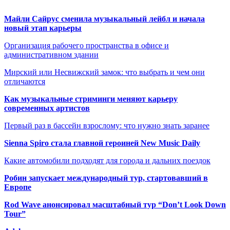
Майли Сайрус сменила музыкальный лейбл и начала
новый этап карьеры
Организация рабочего пространства в офисе и
административном здании
Мирский или Несвижский замок: что выбрать и чем они
отличаются
Как музыкальные стриминги меняют карьеру
современных артистов
Первый раз в бассейн взрослому: что нужно знать заранее
Sienna Spiro стала главной героиней New Music Daily
Какие автомобили подходят для города и дальних поездок
Робин запускает международный тур, стартовавший в
Европе
Rod Wave анонсировал масштабный тур “Don’t Look Down
Tour”