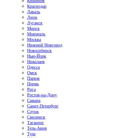
Кишинёв
Краснодар
Лаваль
Лион
Луганск
Минск
Монреаль
Москва
Нижний Новгород
Новосибирск
Нью-Йорк
Николаев
Одесса
Омск
Париж
Пермь
Рига
Ростов-на-Дону
Самара
Санкт-Петербург
Слуцк
Смоленск
Таганрог
Тель-Авив
Тула