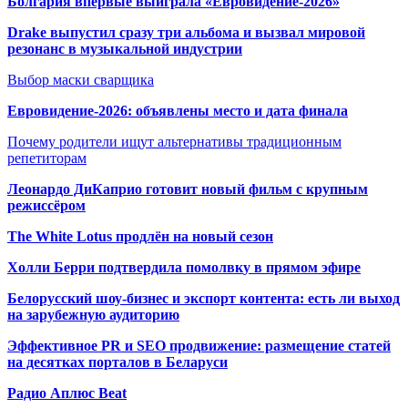
Болгария впервые выиграла «Евровидение-2026»
Drake выпустил сразу три альбома и вызвал мировой
резонанс в музыкальной индустрии
Выбор маски сварщика
Евровидение-2026: объявлены место и дата финала
Почему родители ищут альтернативы традиционным
репетиторам
Леонардо ДиКаприо готовит новый фильм с крупным
режиссёром
The White Lotus продлён на новый сезон
Холли Берри подтвердила помолвк
у в прямом эфире
Белорусский шоу-бизнес и экспорт контента: есть ли выход
на зарубежную аудиторию
Эффективное PR и SEO продвижение:
размещение статей
на десятках порталов в Беларуси
Радио Аплюс Beat