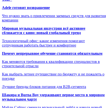
Adele готовит возвращение
Что нужно знать о привлечении заемных средств для развития
компании
Мировая музыкальная индустрия всё активнее
сближается с кино: новый глобальный тренд
Технологичный офис: какие изменения помогают
сотрудникам работать быстрее и комфортнее
Почему непрерывное обучение становится обязательным
Как меняются требования к квалификации специалистов в
строительной отрасли
Как выбрать летнее путешествие по бюджету и не пожалеть о
поездке
Лучшие бренды блоков питания для B2B-сегмента
Шакира и Burna Boy удерживают первое место в мировом
музыкальном чарте
Майли Сайрус сменила музыкальный лейбл и начала новый