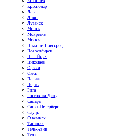
Кишинёв
Краснодар
Лаваль
Лион
Луганск
Минск
Монреаль
Москва
Нижний Новгород
Новосибирск
Нью-Йорк
Николаев
Одесса
Омск
Париж
Пермь
Рига
Ростов-на-Дону
Самара
Санкт-Петербург
Слуцк
Смоленск
Таганрог
Тель-Авив
Тула