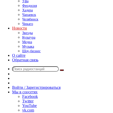
Уфа
Феодосия
Хадера
Чапаевск
Челябинск
Чикаго
Новости
Звезды
Культура
Медиа
Музыка
Шоу-бизнес
О сайте
Обратная связь
Поиск
Switch
радиостанций
skin
Sidebar
Случайное
радио
Войти / Зарегистрироваться
Мы в соцсетях
Facebook
Twitter
YouTube
vk.com