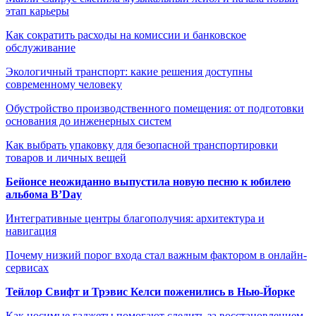
этап карьеры
Как сократить расходы на комиссии и банковское
обслуживание
Экологичный транспорт: какие решения доступны
современному человеку
Обустройство производственного помещения: от подготовки
основания до инженерных систем
Как выбрать упаковку для безопасной транспортировки
товаров и личных вещей
Бейонсе неожиданно выпустила новую песню к юбилею
альбома B’Day
Интегративные центры благополучия: архитектура и
навигация
Почему низкий порог входа стал важным фактором в онлайн-
сервисах
Тейлор Свифт и Трэвис Келси поженились в Нью-Йорке
Как носимые гаджеты помогают следить за восстановлением