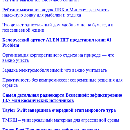
Рейтинг магазинов лодок ПВХ в Минске: где купить
надежную лодку для рыбалки и отдыха
Что делает одноэтажный дом удобным не на бумаге, а в
повседневной жизни
Белорусский артист ALEN HIT представил клип #1
Problem
Организация корпоративного отдыха на природе — что
важно учесть
Зарядка электромобиля зимой: что важно учитывать
Практичность без компромиссов: современные решения для
сервиса
Самая детальная радиокарта Вселенной: зафиксировано
13,7 млн космических источников
Taylor Swift завершила очередной этап мирового тура
ТМКЩ – универсальный материал для агрессивной среды
Dune: Part Two продолжает собирать награды