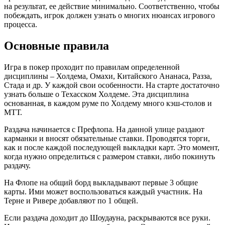
на результат, ее действие минимально. Соответственно, чтобы
побеждать, игрок должен узнать о многих нюансах игрового
процесса.
Основные правила
Игра в покер проходит по правилам определенной
дисциплины – Холдема, Омахи, Китайского Ананаса, Разза,
Стада и др. У каждой свои особенности. На старте достаточно
узнать больше о Техасском Холдеме. Эта дисциплина
основанная, в каждом руме по Холдему много кэш-столов и
МТТ.
Раздача начинается с Префлопа. На данной улице раздают
карманки и вносят обязательные ставки. Проводятся торги,
как и после каждой последующей выкладки карт. Это момент,
когда нужно определиться с размером ставки, либо покинуть
раздачу.
На Флопе на общий борд выкладывают первые 3 общие
карты. Ими может воспользоваться каждый участник. На
Терне и Ривере добавляют по 1 общей.
Если раздача доходит до Шоудауна, раскрываются все руки.