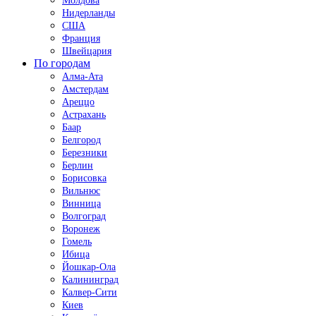
Молдова
Нидерланды
США
Франция
Швейцария
По городам
Алма-Ата
Амстердам
Ареццо
Астрахань
Баар
Белгород
Березники
Берлин
Борисовка
Вильнюс
Винница
Волгоград
Воронеж
Гомель
Ибица
Йошкар-Ола
Калининград
Калвер-Сити
Киев