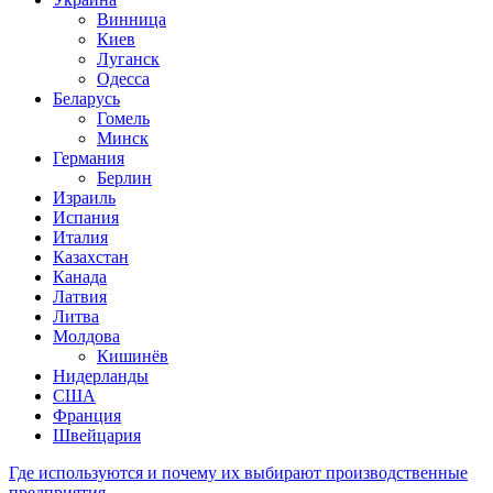
Винница
Киев
Луганск
Одесса
Беларусь
Гомель
Минск
Германия
Берлин
Израиль
Испания
Италия
Казахстан
Канада
Латвия
Литва
Молдова
Кишинёв
Нидерланды
США
Франция
Швейцария
Где используются и почему их выбирают производственные
предприятия