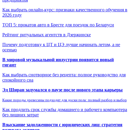
Как выбрать онлайн-курс: признаки качественного обучения в
2026 году
ТОП 5: прокатов авто в Бресте для поездок по Беларуси
Рейтинг ритуальных агентств в Дзержинске
Почему подготовку к ЦТ и ЦЭ лучше начинать летом, а не
осенью
В мировой музыкальной индустрии появится новый
гигант
Как выбрать снотворное без рецепта: полное руководство для
спокойного сна
Эд Ширан задумался о паузе после нового этапа карьеры
Какие породы древесины подходят для доски пола: полный разбор и выбор
Как продлить срок службы домашнего и рабочего компьютера
без лишних затрат
Взыскание задолженности с юридических лиц: стратегия
возврата активов