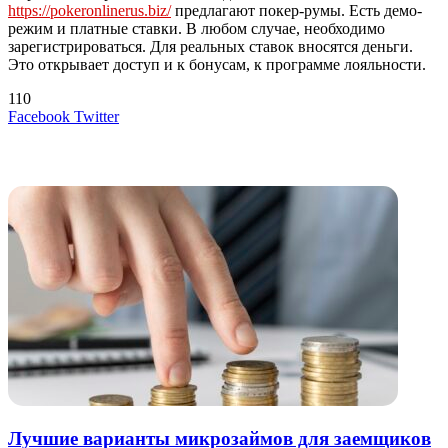
https://pokeronlinerus.biz/
предлагают покер-румы. Есть демо-
режим и платные ставки. В любом случае, необходимо
зарегистрироваться. Для реальных ставок вносятся деньги.
Это открывает доступ и к бонусам, к программе лояльности.
110
LinkedIn
Tumblr
Reddit
Вконтакте
Одноклассники
Skype
Messenger
Messenger
WhatsApp
Telegram
Viber
Line
Поделиться
Печатать
Facebook
Twitter
через
электронную
Похожие радио
почту
Лучшие варианты микрозаймов для заемщиков