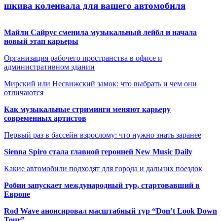
шкива коленвала для вашего автомобиля
Майли Сайрус сменила музыкальный лейбл и начала
новый этап карьеры
Организация рабочего пространства в офисе и
административном здании
Мирский или Несвижский замок: что выбрать и чем они
отличаются
Как музыкальные стриминги меняют карьеру
современных артистов
Первый раз в бассейн взрослому: что нужно знать заранее
Sienna Spiro стала главной героиней New Music Daily
Какие автомобили подходят для города и дальних поездок
Робин запускает международный тур, стартовавший в
Европе
Rod Wave анонсировал масштабный тур “Don’t Look Down
Tour”