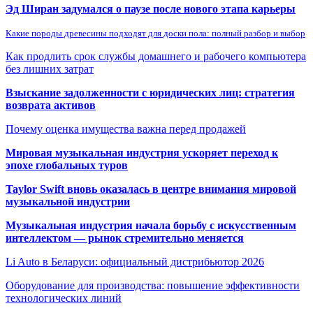
Эд Ширан задумался о паузе после нового этапа карьеры
Какие породы древесины подходят для доски пола: полный разбор и выбор
Как продлить срок службы домашнего и рабочего компьютера
без лишних затрат
Взыскание задолженности с юридических лиц: стратегия
возврата активов
Почему оценка имущества важна перед продажей
Мировая музыкальная индустрия ускоряет переход к
эпохе глобальных туров
Taylor Swift вновь оказалась в центре внимания мировой
музыкальной индустрии
Музыкальная индустрия начала борьбу с искусственным
интеллектом — рынок стремительно меняется
Li Auto в Беларуси: официальный дистрибьютор 2026
Оборудование для производства: повышение эффективности
технологических линий