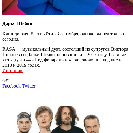
Дарья Шейко
Клип должен был выйти 23 сентября, однако вышел только
сегодня.
RASA — музыкальный дуэт, состоящий из супругов Виктора
Поплеева и Дарьи Шейко, основанный в 2017 году. Главные
хиты дуэта — «Под фонарем» и «Пчеловод», вышедшие в
2018 и 2019 годах.
Источник
635
LinkedIn
Tumblr
Reddit
Вконтакте
Одноклассники
Skype
Messenger
Messenger
WhatsApp
Telegram
Viber
Line
Поделиться
Печатать
Facebook
Twitter
через
электронную
Похожие радио
почту