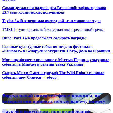
Самая детальная радиокарта Вселенной: зафиксировано
13,7 млн космических источников
Taylor Swift завершила очередной этап мирового тура
ТМКЩ – универсальный материал для агрессивной среды
Dune: Part Two продолжает собирать награды
Главные культурные события недели: фестиваль
«Киновек» в Беларуси и открытие Нотр-Дама во Франции
Мир шоу-бизнеса: прощание с Мэттью Перри, культурные
события в Минске и рейтинг звезд Украины
Смерть Мэгги Смит и триумф The Wild Robot: главные
события шоу-бизнеса — обзор
Популярные радиостанции
Виртуальный
Виртуальный номер телефона: причины, по
номер
которым они приносят пользу вашему бизнесу
телефона:
причины,
Наукой
Наукой и искусством: прогнозирование