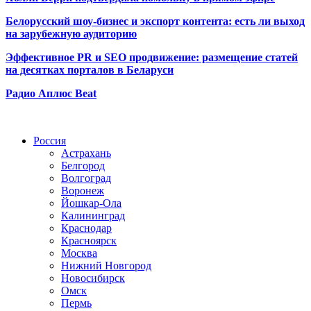
Белорусский шоу-бизнес и экспорт контента: есть ли выход
на зарубежную аудиторию
Эффективное PR и SEO продвижение:
размещение статей
на десятках порталов в Беларуси
Радио Аплюс Beat
Радио по странам
Россия
Астрахань
Белгород
Волгоград
Воронеж
Йошкар-Ола
Калининград
Краснодар
Красноярск
Москва
Нижний Новгород
Новосибирск
Омск
Пермь