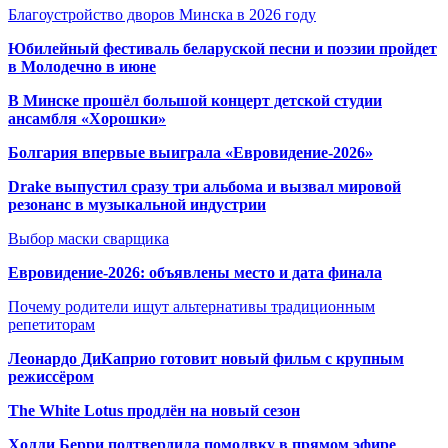
Благоустройство дворов Минска в 2026 году
Юбилейный фестиваль беларуской песни и поэзии пройдет
в Молодечно в июне
В Минске прошёл большой концерт детской студии
ансамбля «Хорошки»
Болгария впервые выиграла «Евровидение-2026»
Drake выпустил сразу три альбома и вызвал мировой
резонанс в музыкальной индустрии
Выбор маски сварщика
Евровидение-2026: объявлены место и дата финала
Почему родители ищут альтернативы традиционным
репетиторам
Леонардо ДиКаприо готовит новый фильм с крупным
режиссёром
The White Lotus продлён на новый сезон
Холли Берри подтвердила помолвк
у в прямом эфире