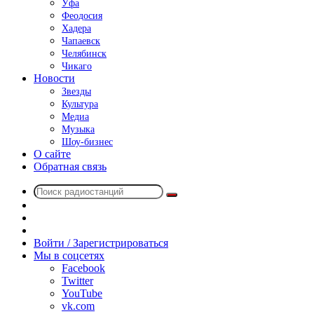
Уфа
Феодосия
Хадера
Чапаевск
Челябинск
Чикаго
Новости
Звезды
Культура
Медиа
Музыка
Шоу-бизнес
О сайте
Обратная связь
Поиск
Switch
радиостанций
skin
Sidebar
Случайное
радио
Войти / Зарегистрироваться
Мы в соцсетях
Facebook
Twitter
YouTube
vk.com