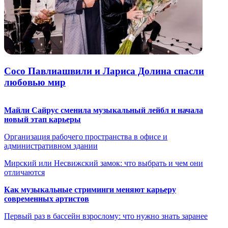
Сосо Павлиашвили и Лариса Долина спасли
любовью мир
Майли Сайрус сменила музыкальный лейбл и начала
новый этап карьеры
Организация рабочего пространства в офисе и
административном здании
Мирский или Несвижский замок: что выбрать и чем они
отличаются
Как музыкальные стриминги меняют карьеру
современных артистов
Первый раз в бассейн взрослому: что нужно знать заранее