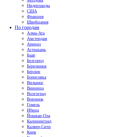
Молдова
Нидерланды
США
Франция
Швейцария
По городам
Алма-Ата
Амстердам
Ареццо
Астрахань
Баар
Белгород
Березники
Берлин
Борисовка
Вильнюс
Винница
Волгоград
Воронеж
Гомель
Ибица
Йошкар-Ола
Калининград
Калвер-Сити
Киев