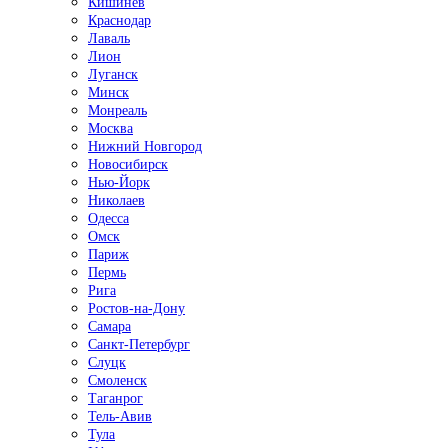
Кишинёв
Краснодар
Лаваль
Лион
Луганск
Минск
Монреаль
Москва
Нижний Новгород
Новосибирск
Нью-Йорк
Николаев
Одесса
Омск
Париж
Пермь
Рига
Ростов-на-Дону
Самара
Санкт-Петербург
Слуцк
Смоленск
Таганрог
Тель-Авив
Тула