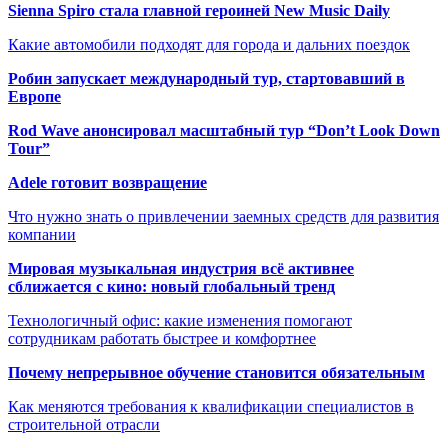
Sienna Spiro стала главной героиней New Music Daily
Какие автомобили подходят для города и дальних поездок
Робин запускает международный тур, стартовавший в
Европе
Rod Wave анонсировал масштабный тур “Don’t Look Down
Tour”
Adele готовит возвращение
Что нужно знать о привлечении заемных средств для развития
компании
Мировая музыкальная индустрия всё активнее
сближается с кино: новый глобальный тренд
Технологичный офис: какие изменения помогают
сотрудникам работать быстрее и комфортнее
Почему непрерывное обучение становится обязательным
Как меняются требования к квалификации специалистов в
строительной отрасли