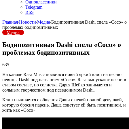
Одноклассники
Telegram
RSS
Главная
/
Новости
/
Медиа
/
Бодипозитивная Dashi спела «Coco» о
проблемах бодипозитивных
Медиа
Бодипозитивная Dashi спела «Coco» о
проблемах бодипозитивных
635
На канале Rasa Music появился новый яркий клип на песню
певицы Dashi под названием «Coco». Rasa выпускают песни в
старом составе, но солистка Дарья Шейко занимается и
сольным творчеством под псевдонимом Dashi.
Клип начинается с общения Даши с некой полной девушкой,
которую бросил парень. Даша советует ей быть позитивной, и
жить как «Coco».