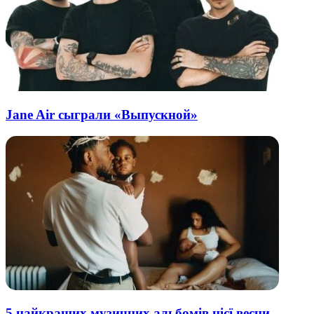
Jane Air сыграли «Выпускной»
5 найкращих музичних альбомів цієї весни