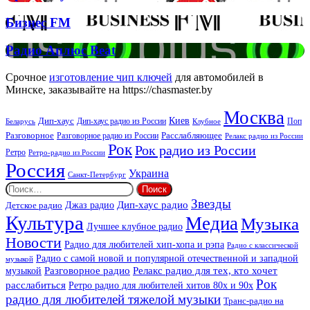
Спірс
Звучать
Бизнес
Бизнес FM
FM
Радио
Радио Аплюс Beat
Аплюс
Beat
Срочное
изготовление чип ключей
для автомобилей в
Минске, заказывайте на https://chasmaster.by
Москва
Киев
Дип-хаус
Дип-хаус радио из России
Клубное
Поп
Беларусь
Разговорное
Расслабляющее
Разговорное радио из России
Релакс радио из России
Рок
Рок радио из России
Ретро
Ретро-радио из России
Россия
Украина
Санкт-Петербург
Найти:
Звезды
Дип-хаус радио
Джаз радио
Детское радио
Культура
Медиа
Музыка
Лучшее клубное радио
Новости
Радио для любителей хип-хопа и рэпа
Радио с классической
Радио с самой новой и популярной отечественной и западной
музыкой
музыкой
Разговорное радио
Релакс радио для тех, кто хочет
Рок
расслабиться
Ретро радио для любителей хитов 80х и 90х
радио для любителей тяжелой музыки
Транс-радио на