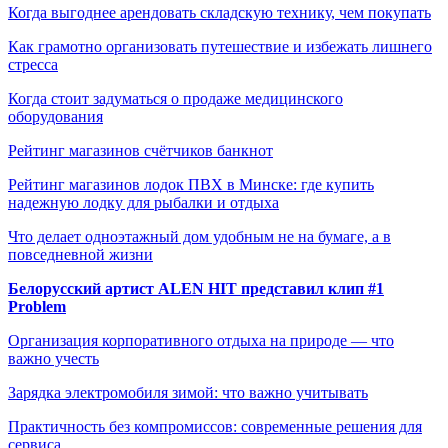
Когда выгоднее арендовать складскую технику, чем покупать
Как грамотно организовать путешествие и избежать лишнего
стресса
Когда стоит задуматься о продаже медицинского
оборудования
Рейтинг магазинов счётчиков банкнот
Рейтинг магазинов лодок ПВХ в Минске: где купить
надежную лодку для рыбалки и отдыха
Что делает одноэтажный дом удобным не на бумаге, а в
повседневной жизни
Белорусский артист ALEN HIT представил клип #1
Problem
Организация корпоративного отдыха на природе — что
важно учесть
Зарядка электромобиля зимой: что важно учитывать
Практичность без компромиссов: современные решения для
сервиса