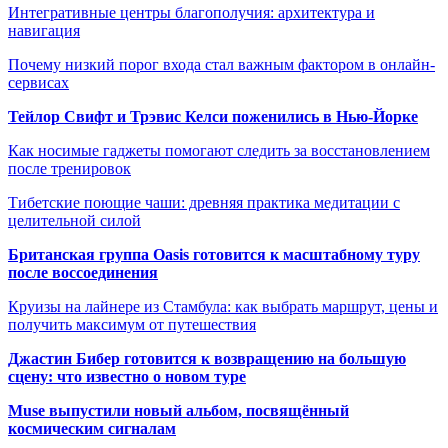
Интегративные центры благополучия: архитектура и
навигация
Почему низкий порог входа стал важным фактором в онлайн-
сервисах
Тейлор Свифт и Трэвис Келси поженились в Нью-Йорке
Как носимые гаджеты помогают следить за восстановлением
после тренировок
Тибетские поющие чаши: древняя практика медитации с
целительной силой
Британская группа Oasis готовится к масштабному туру
после воссоединения
Круизы на лайнере из Стамбула: как выбрать маршрут, цены и
получить максимум от путешествия
Джастин Бибер готовится к возвращению на большую
сцену: что известно о новом туре
Muse выпустили новый альбом, посвящённый
космическим сигналам