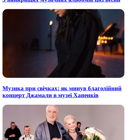
Музика при свічках: як минув благодійний
концерт Джамали в музеї Ханенків